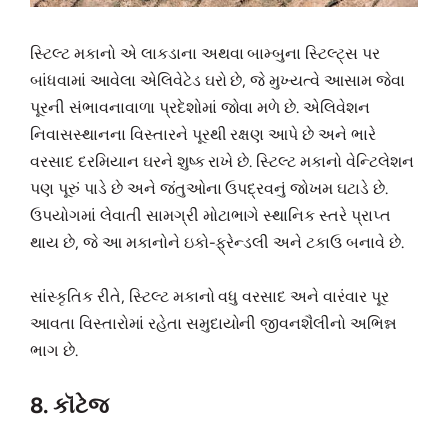
સ્ટિલ્ટ મકાનો એ લાકડાના અથવા બામ્બુના સ્ટિલ્ટ્સ પર
બાંધવામાં આવેલા એલિવેટેડ ઘરો છે, જે મુખ્યત્વે આસામ જેવા
પૂરની સંભાવનાવાળા પ્રદેશોમાં જોવા મળે છે. એલિવેશન
નિવાસસ્થાનના વિસ્તારને પૂરથી રક્ષણ આપે છે અને ભારે
વરસાદ દરમિયાન ઘરને શુષ્ક રાખે છે. સ્ટિલ્ટ મકાનો વેન્ટિલેશન
પણ પૂરું પાડે છે અને જંતુઓના ઉપદ્રવનું જોખમ ઘટાડે છે.
ઉપયોગમાં લેવાતી સામગ્રી મોટાભાગે સ્થાનિક સ્તરે પ્રાપ્ત
થાય છે, જે આ મકાનોને ઇકો-ફ્રેન્ડલી અને ટકાઉ બનાવે છે.
સાંસ્કૃતિક રીતે, સ્ટિલ્ટ મકાનો વધુ વરસાદ અને વારંવાર પૂર
આવતા વિસ્તારોમાં રહેતા સમુદાયોની જીવનશૈલીનો અભિન્ન
ભાગ છે.
8. કૉટેજ