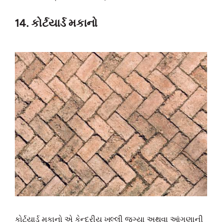
14. કોર્ટયાર્ડ મકાનો
કોર્ટયાર્ડ મકાનો એ કેન્દ્રીય ખુલ્લી જગ્યા અથવા આંગણાની