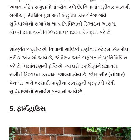
અથવા ગેટેડ સમુદાયોમાં જોવા મળે છે. વિલામાં ઘણીવાર ખાનગી
બગીચા, સ્વિમિંગ પુલ અને બહુવિધ કાર ગેરેજ જેવી
સુવિધાઓનો સમાવેશ થાય છે. વિલાની ડિઝાઇન આરામ,
ગોપનીયતા અને વિશિષ્ટતા પર ધ્યાન કેન્દ્રિત કરે છે.
સાંસ્કૃતિક દ્રષ્ટિએ, વિલાની માલિકી ઘણીવાર સ્ટેટસ સિમ્બોલ
તરીકે જોવામાં આવે છે, જે વૈભવ અને સફળતાને પ્રતિબિંબિત
કરે છે. પર્યાવરણની દૃષ્ટિએ, આ ઘરો ટકાઉણાંને ધ્યાનમાં
રાખીને ડિઝાઇન કરવામાં આવ્યા હોય છે, જેમાં સૌર (સોલાર)
પેનલ્સ અને વરસાદી પાણીના સંગ્રહની પ્રણાલી જેવી
સુવિધાઓનો સમાવેશ કરવામાં આવે છે.
5. ફાર્મહાઉસ