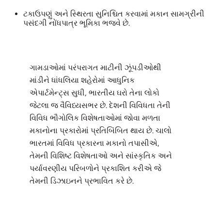
ટકાઉપણું અને સ્થિરતા સુનિશ્ચિત કરવામાં મકાન સામગ્રીની
પસંદગી નોંધપાત્ર ભૂમિકા ભજવે છે.
ગામડાઓમાં પરંપરાગત માટીની ઝૂંપડીઓથી
માંડીને ધાંધલિયા શહેરોમાં આધુનિક
એપાર્ટમેન્ટ્સ સુધી, ભારતીય ઘરો તેના લોકો
જેટલા જ વૈવિધ્યસભર છે. દેશની વિવિધતા તેની
વિવિધ ભૌગોલિક વિશેષતાઓમાં જોવા મળતા
મકાનોના પ્રકારોમાં પ્રતિબિંબિત થાય છે. ચાલો
ભારતમાં વિવિધ પ્રકારના મકાનો તપાસીએ,
તેમની વિશિષ્ટ વિશેષતાઓ અને સાંસ્કૃતિક અને
પર્યાવરણીય પરિબળોને પ્રકાશિત કરીએ જે
તેમની ડિઝાઇનને પ્રભાવિત કરે છે.