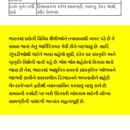
ઇકો-ફ્રેન્ડલી
રિસાયકલ કરેલ સામગ્રી, બામ્બુ, રેમ્ડ અર્થ,
ઘરો
સૌર પેનલ્સ
ભારતમાં ઘરોની વિવિધ શૈલીઓને તપાસવાથી ખબર પડે છે કે
સમય જતાં તેનું આર્કિટેક્ચર કેવી રીતે બદલાયું છે. સાદી
ઝૂંપડીઓથી લઈને ભવ્ય મહેલો સુધી, દરેક ઘર સંસ્કૃતિ અને
પ્રકૃતિ વિશેની વાર્તા કહે છે. જેમ જેમ શહેરોનો વિકાસ થતો
જાય છે તેમ, ભારતમાં આધુનિક મકાનો સાંસ્કૃતિક ઓળખને
જાળવી રાખીને સમકાલીન ડિઝાઇનને અપનાવીને શહેરી
લેન્ડસ્કેપ્સને ફરીથી વ્યાખ્યાયિત કરવાનું ચાલુ રાખે છે.
સમયની કસોટી પર ખરી ઊતરતી બાંધકામ માટેની યોગ્ય
સામગ્રીની પસંદગી અત્યંત મહત્વપૂર્ણ છે.