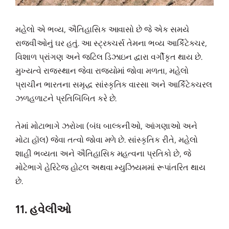
મહેલો એ ભવ્ય, ઐતિહાસિક આવાસો છે જે એક સમયે
રાજવીઓનું ઘર હતું. આ સ્ટ્રક્ચર્સ તેમના ભવ્ય આર્કિટેક્ચર,
વિશાળ પ્રાંગણ અને જટિલ ડિઝાઇન દ્વારા વર્ગીકૃત થાય છે.
મુખ્યત્વે રાજસ્થાન જેવા રાજ્યોમાં જોવા મળતા, મહેલો
પ્રાચીન ભારતના સમૃદ્ધ સાંસ્કૃતિક વારસા અને આર્કિટેક્ચરલ
ઝળહળાટને પ્રતિબિંબિત કરે છે.
તેમાં મોટાભાગે ઝરોખા (બંધ બાલ્કનીઓ, આંગણાઓ અને
મોટા હૉલ) જેવા તત્વો જોવા મળે છે. સાંસ્કૃતિક રીતે, મહેલો
શાહી ભવ્યતા અને ઐતિહાસિક મહત્વના પ્રતિકો છે, જે
મોટેભાગે હેરિટેજ હોટલ અથવા મ્યુઝિયમમાં રૂપાંતરિત થાય
છે.
11. હવેલીઓ