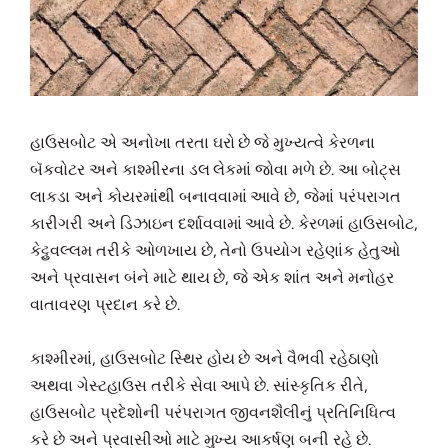
હાઉસબોટ એ અનોખા તરતા ઘરો છે જે મુખ્યત્વે કેરળના
બૅકવોટર અને કાશ્મીરના ડલ લેકમાં જોવા મળે છે. આ બોટ્સ
લાકડા અને કોયરમાંથી બનાવવામાં આવે છે, જેમાં પરંપરાગત
કારીગરી અને ડિઝાઇન દર્શાવવામાં આવે છે. કેરળમાં હાઉસબોટ,
કેટ્ટુવલ્લમ તરીકે ઓળખાય છે, તેનો ઉપયોગ રહેણાંક હેતુઓ
અને પ્રવાસન બંને માટે થાય છે, જે એક શાંત અને મનોહર
વાતાવરણ પ્રદાન કરે છે.
કાશ્મીરમાં, હાઉસબોટ સ્થિર હોય છે અને વૈભવી રહેઠાણો
અથવા ગેસ્ટહાઉસ તરીકે સેવા આપે છે. સાંસ્કૃતિક રીતે,
હાઉસબોટ પ્રદેશોની પરંપરાગત જીવનશૈલીનું પ્રતિનિધિત્વ
કરે છે અને પ્રવાસીઓ માટે મુખ્ય આકર્ષણ બની રહે છે.