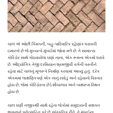
ચાલ એ ઓછી કિંમતની, બહુ-પારિવારિક રહેણાંક ધરાવતી
ઇમારતો છે જે મુખ્યત્વે મુંબઈમાં જોવા મળે છે. તે સામાન્ય
કોરિડોર સાથે ગોઠવાયેલા ઘણાં નાના, એક રૂમના એકમો ધરાવે
છે. ઔદ્યોગિક તેજી દરમિયાન શ્રમજીવી વર્ગની વસ્તીને
રહેવા માટે ચાલનું મૂળરૂપે નિર્માણ કરવામાં આવ્યું હતું. દરેક
એકમમાં લાક્ષણિકપણે એક નાનું રસોડું અને રહેવાનો વિસ્તાર
હોય છે, જેમાં કોરિડોરના છેડે શૌચાલય અને બાથરૂમ સ્થિત
હોય છે.
ચાલ ઘણી નજીકથી સાથે રહેતા લોકોમાં સમુદાયની સશક્ત
ભાવનાને પ્રોત્સાહિત કરે છે. સાંસ્કૃતિક રીતે, તે મુંબઈના