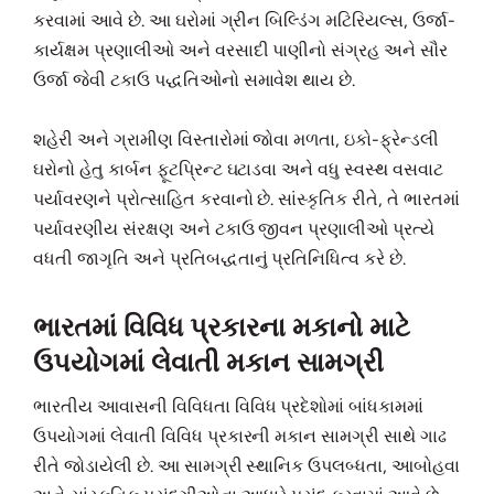
કરવામાં આવે છે. આ ઘરોમાં ગ્રીન બિલ્ડિંગ મટિરિયલ્સ, ઉર્જા-
કાર્યક્ષમ પ્રણાલીઓ અને વરસાદી પાણીનો સંગ્રહ અને સૌર
ઉર્જા જેવી ટકાઉ પદ્ધતિઓનો સમાવેશ થાય છે.
શહેરી અને ગ્રામીણ વિસ્તારોમાં જોવા મળતા, ઇકો-ફ્રેન્ડલી
ઘરોનો હેતુ કાર્બન ફૂટપ્રિન્ટ ઘટાડવા અને વધુ સ્વસ્થ વસવાટ
પર્યાવરણને પ્રોત્સાહિત કરવાનો છે. સાંસ્કૃતિક રીતે, તે ભારતમાં
પર્યાવરણીય સંરક્ષણ અને ટકાઉ જીવન પ્રણાલીઓ પ્રત્યે
વધતી જાગૃતિ અને પ્રતિબદ્ધતાનું પ્રતિનિધિત્વ કરે છે.
ભારતમાં વિવિધ પ્રકારના મકાનો માટે
ઉપયોગમાં લેવાતી મકાન સામગ્રી
ભારતીય આવાસની વિવિધતા વિવિધ પ્રદેશોમાં બાંધકામમાં
ઉપયોગમાં લેવાતી વિવિધ પ્રકારની મકાન સામગ્રી સાથે ગાઢ
રીતે જોડાયેલી છે. આ સામગ્રી સ્થાનિક ઉપલબ્ધતા, આબોહવા