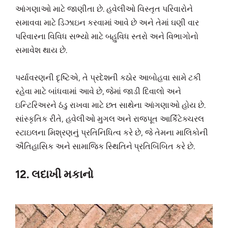
આંગણાઓ માટે જાણીતા છે. હવેલીઓ વિસ્તૃત પરિવારોને
સમાવવા માટે ડિઝાઇન કરવામાં આવે છે અને તેમાં ઘણી વાર
પરિવારના વિવિધ સભ્યો માટે બહુવિધ સ્તરો અને વિભાગોનો
સમાવેશ થાય છે.
પર્યાવરણની દૃષ્ટિએ, તે પ્રદેશની કઠોર આબોહવા સામે ટકી
રહેવા માટે બાંધવામાં આવે છે, જેમાં જાડી દિવાલો અને
ઇન્ટિરિઅરને ઠંડુ રાખવા માટે છત સાથેના આંગણાઓ હોય છે.
સાંસ્કૃતિક રીતે, હવેલીઓ મુગલ અને રાજપૂત આર્કિટેક્ચરલ
સ્ટાઇલના મિશ્રણનું પ્રતિનિધિત્વ કરે છે, જે તેમના માલિકોની
ઐતિહાસિક અને સામાજિક સ્થિતિને પ્રતિબિંબિત કરે છે.
12. લદાખી મકાનો