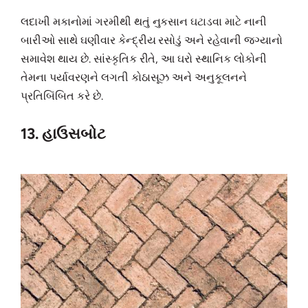
લદાખી મકાનોમાં ગરમીથી થતું નુકસાન ઘટાડવા માટે નાની
બારીઓ સાથે ઘણીવાર કેન્દ્રીય રસોડું અને રહેવાની જગ્યાનો
સમાવેશ થાય છે. સાંસ્કૃતિક રીતે, આ ઘરો સ્થાનિક લોકોની
તેમના પર્યાવરણને લગતી કોઠાસૂઝ અને અનુકૂલનને
પ્રતિબિંબિત કરે છે.
13. હાઉસબોટ