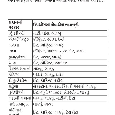
અને સાંસ્કૃતિક પસંદગીઓના આધારે પસંદ કરવામાં આવે છે.
મકાનનો
ઉપયોગમાં લેવાયેલ સામગ્રી
પ્રકાર
ઝૂંપડીઓ
માટી, ઘાંસ, બામ્બુ
એપાર્ટમેન્ટ્સ
કોંક્રિટ, સ્ટીલ, ઈંટો
બંગલો
ઈંટ, કોંક્રિટ, લાકડું
વિલા
કોંક્રિટ, આરસ, ગ્રેનાઈટ, ગ્લાસ
ફાર્મહાઉસ
ઈંટ, પથ્થર, લાકડું
ચાલ
ઈંટ, કોંક્રિટ, પ્લાસ્ટર
સ્ટિલ્ટ મકાનો
બામ્બુ, લાકડું
કૉટેજ
પથ્થર, લાકડું, ઘાંસ
રો હાઉસીસ
ઈંટ, કોંક્રિટ, સ્ટીલ
મહેલો
સેંડસ્ટોન, આરસ, કિંમતી પથ્થરો, લાકડું
હવેલીઓ
ઈંટ, ચૂનો પ્લાસ્ટર, સેંડસ્ટોન, લાકડું
લદાખી મકાનો
પથ્થર, લાકડું, માટીની ઈંટો
હાઉસબોટ્સ
લાકડું, કોયર
કોર્ટયાર્ડ
ઈંટ, કોંક્રિટ, લાકડું, ટેરાકોટા
મકાનો