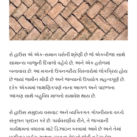
રો હાઉસ એ એક-સમાન ઘરોની શ્રેણી છે જે એકબીજા સાથે
સામાન્ય બાજુની દિવાલો વહેંચે છે, અને એક હરોળમાં
બનાવાય છે. આ મકાનો ઉપનગરીય વિસ્તારોમાં લોકપ્રિય હોય
છે જ્યાં જમીન મોંઘી છે અને જગ્યાનો ઉપયોગ મહત્વપૂર્ણ છે.
દરેક એકમમાં લાક્ષણિકપણે નાના આગળ અને પાછળના
આંગણ સાથે બહુવિધ માળનો સમાવેશ થાય છે.
રો હાઉસ સમુદાય વસવાટ અને વ્યક્તિગત ગોપનીયતા વચ્ચે
સંતુલન પ્રદાન કરે છે. પર્યાવરણીય રીતે, તે જગ્યાની
કાર્યક્ષમતા વધારવા માટે ડિઝાઇન કરવામાં આવે છે અને તેમાં