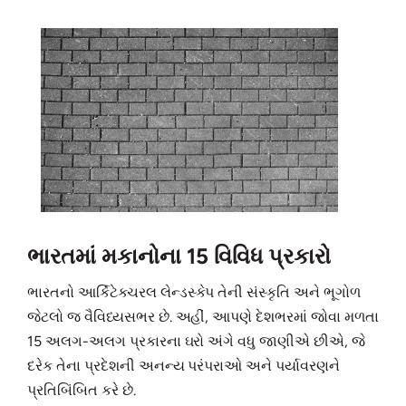
ભારતમાં મકાનોના 15 વિવિધ પ્રકારો
ભારતનો આર્કિટેક્ચરલ લેન્ડસ્કેપ તેની સંસ્કૃતિ અને ભૂગોળ
જેટલો જ વૈવિધ્યસભર છે. અહીં, આપણે દેશભરમાં જોવા મળતા
15 અલગ-અલગ પ્રકારના ઘરો અંગે વધુ જાણીએ છીએ, જે
દરેક તેના પ્રદેશની અનન્ય પરંપરાઓ અને પર્યાવરણને
પ્રતિબિંબિત કરે છે.