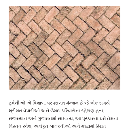
હવેલીઓ એ વિશાળ, પરંપરાગત મૅન્શન છે જે એક સમયે
શ્રીમંત વેપારીઓ અને ઉમદા પરિવારોના રહેઠાણ હતા.
રાજસ્થાન અને ગુજરાતમાં સામાન્ય, આ પ્રકારના ઘરો તેમના
વિસ્તૃત રવેશ, અલંકૃત બાલ્કનીઓ અને મધ્યમાં સ્થિત