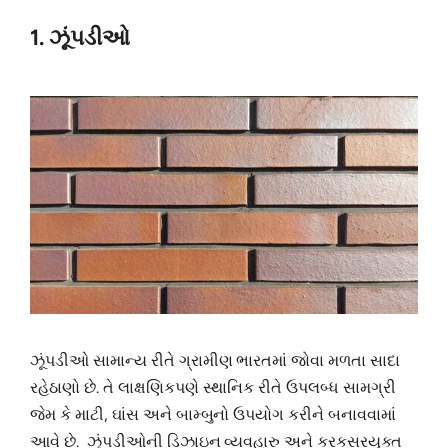
1. ઝૂંપડીઓ
ઝૂંપડીઓ સામાન્ય રીતે ગ્રામીણ ભારતમાં જોવા મળતા સાદા
રહેઠાણો છે. તે લાક્ષણિકપણે સ્થાનિક રીતે ઉપલબ્ધ સામગ્રી
જેમ કે માટી, ઘાંસ અને બામ્બુનો ઉપયોગ કરીને બનાવવામાં
આવે છે. ઝૂંપડીઓની ડિઝાઇન વ્યવહારુ અને કરકસરયુક્ત