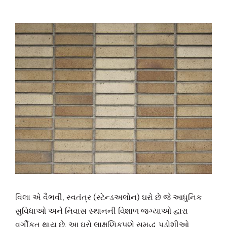
વિલા એ વૈભવી, સ્વતંત્ર (સ્ટેન્ડઅલોન) ઘરો છે જે આધુનિક
સુવિધાઓ અને નિવાસ સ્થાનની વિશાળ જગ્યાઓ દ્વારા
વર્ગીકૃત થાય છે. આ ઘરો લાક્ષણિકપણે સમૃદ્ધ પડોશીઓ