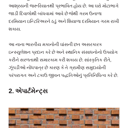
આશ્રયની જરૂરિયાતથી પ્રભાવિત હોય છે. આ ઘરો મોટાભાગે
જાડી દિવાલોથી બાંધવામાં આવે છે જેથી ગરમ ઉનાળા
દરમિયાન ઇન્ટિરિઅરને ઠડું અને શિયાળા દરમિયાન ગરમ રાખી
શકાય.
આ નાના ભારતીય મકાનોની ઘાંસની છત અસરકારક
ઇન્સ્યુલેશન પ્રદાન કરે છે અને સ્થાનિક સંસાધનોનો ઉપયોગ
કરીને સરળતાથી સમારકામ કરી શકાય છે. સાંસ્કૃતિક રીતે,
ઝૂંપડીઓ નોંધપાત્ર છે કારણ કે તે ગ્રામીણ સમુદાયોની
પરંપરાગત અને ટકાઉ જીવન પદ્ધતિઓનું પ્રતિનિધિત્વ કરે છે.
2. એપાર્ટમેન્ટ્સ