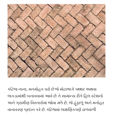
કૉટેજ નાના, મનમોહક ઘરો છે જે મોટાભાગે પથ્થર અથવા
લાકડામાંથી બનાવવામાં આવે છે. તે સામાન્ય રીતે હિલ સ્ટેશનો
અને ગ્રામીણ વિસ્તારોમાં જોવા મળે છે, જે હૂંફાળું અને મનોહર
વાતાવરણ પ્રદાન કરે છે. કૉટેજમાં લાક્ષણિકપણે ઢાળવાળી