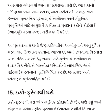
આસપાસ બાંધવામાં આવતા પરંપરાગત ઘરો છે. આ મકાનો
દક્ષિણ ભારતમાં સામાન્ય છે, ખાસ કરીને તમિલનાડુ અને
કેરળમાં. પ્રાકૃતિક પ્રકાશ, વેન્ટિલેશન અને કૌટુંબિક
પ્રવૃત્તિઓ માટે સામુદાયિક વિસ્તાર પ્રદાન કરીને કોર્ટયાર્ડ
(આંગણું) ઘરના કેન્દ્ર તરીકે કાર્ય કરે છે.
આ પ્રકારના મકાનો ઉષ્ણકટિબંધીય આબોહવાને અનુકૂલિત
કરવા માટે ડિઝાઇન કરવામાં આવ્યા છે, જેમાં છતવાળા વિસ્તારો
અને ઇન્ટિરિઅરને ઠંડુ રાખવા માટે ક્રોસ-વેન્ટિલેશન છે.
સાંસ્કૃતિક રીતે, તે ભારતીય પરિવારોની સામાજિક અને
પારિવારિક રચનાને પ્રતિબિંબિત કરે છે, જે સંવાદ અને
જોડાણને પ્રોત્સાહિત કરે છે.
15. ઇકો-ફ્રેન્ડલી ઘરો
ઇકો-ફ્રેન્ડલી ઘરો એ આધુનિક રહેઠાણો છે જે ટકાઉપણું અને
ન્યૂનતમ પર્યાવરણીય પ્રભાવને ધ્યાનમાં રાખીને ડિઝાઇન