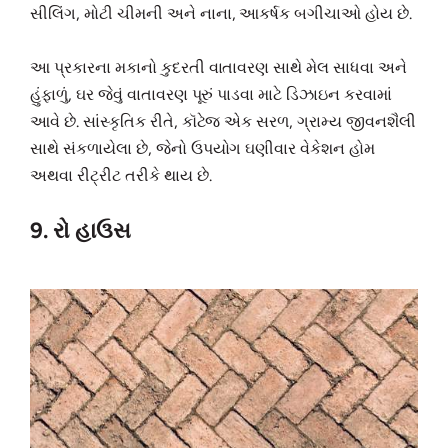
સીલિંગ, મોટી ચીમની અને નાના, આકર્ષક બગીચાઓ હોય છે.
આ પ્રકારના મકાનો કુદરતી વાતાવરણ સાથે મેલ સાધવા અને
હુંફાળું, ઘર જેવું વાતાવરણ પૂરું પાડવા માટે ડિઝાઇન કરવામાં
આવે છે. સાંસ્કૃતિક રીતે, કૉટેજ એક સરળ, ગ્રામ્ય જીવનશૈલી
સાથે સંકળાયેલા છે, જેનો ઉપયોગ ઘણીવાર વેકેશન હોમ
અથવા રીટ્રીટ તરીકે થાય છે.
9. રો હાઉસ