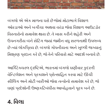
બંગલો એ એક માળના ઘરો છે જેમાં મોટાભાગે વિશાળ
ઓરડાઓ અને બગીચા અથવા વરંડા જેવા વિશાળ આઉટડોર
વિસ્તારોનો સમાવેશ થાય છે. તે ખાસ કરીને શહેરી અને
ઉપનગરીય બંને સેટિંગ જ્યાં જમીન વધુ સરળતાથી ઉપલબ્ધ
છે ત્યાં લોકપ્રિય છે. બંગલો ગોપનીયતા અને ખુલ્લી જગ્યાનું
મિશ્રણ પ્રદાન કરે છે, જે તેને પરિવારો માટે આદર્શ બનાવે છે.
આર્કિટેક્ચરલ દ્રષ્ટિએ, ભારતમાં બંગલો ઘણીવાર કુદરતી
વેન્ટિલેશન અને પ્રકાશને પ્રોત્સાહિત કરવા માટે ઊંચી
સીલિંગ અને મોટી બારીઓ જેવા તત્વોનો સમાવેશ કરે છે, જે
ઘણાં પ્રદેશોની ઉષ્ણકટિબંધીય આબોહવાને પૂરક બને છે.
4. વિલા