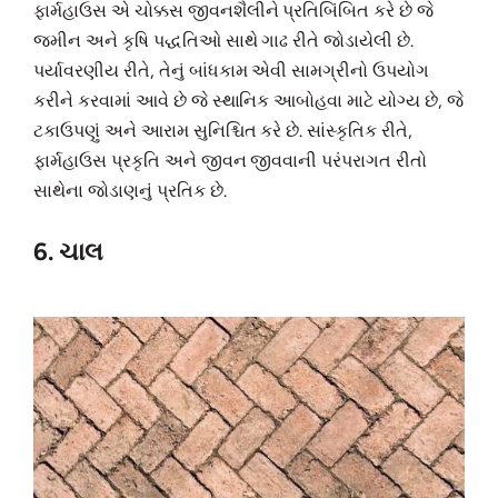
ફાર્મહાઉસ એ ચોક્કસ જીવનશૈલીને પ્રતિબિંબિત કરે છે જે
જમીન અને કૃષિ પદ્ધતિઓ સાથે ગાઢ રીતે જોડાયેલી છે.
પર્યાવરણીય રીતે, તેનું બાંધકામ એવી સામગ્રીનો ઉપયોગ
કરીને કરવામાં આવે છે જે સ્થાનિક આબોહવા માટે યોગ્ય છે, જે
ટકાઉપણું અને આરામ સુનિશ્ચિત કરે છે. સાંસ્કૃતિક રીતે,
ફાર્મહાઉસ પ્રકૃતિ અને જીવન જીવવાની પરંપરાગત રીતો
સાથેના જોડાણનું પ્રતિક છે.
6. ચાલ