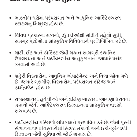
ભારતીય ઘરોમાં પરંપરાગત અને આધુનિક આર્કિટેક્ચરલ
સ્ટાઇલનું મિશ્રણ હોય છે.
વિવિધ પ્રકારના મકાનો, ઝૂંપડીઓથી માંડીને મહેલો સુધી,
સમગ્ર પ્રદેશોમાં સાંસ્કૃતિક વિવિધતાને પ્રતિબિંબિત કરે છે.
માટી, ઈંટ અને કોંક્રિટ જેવી મકાન સામગ્રી સ્થાનિક
ઉપલબ્ધતા અને પર્યાવરણીય અનુકુળતાના આધારે પસંદ
કરવામાં આવે છે.
શહેરી વિસ્તારોમાં આધુનિક એપાર્ટમેન્ટ અને વિલા જોવા મળે
છે, જ્યારે ગ્રામીણ વિસ્તારોમાં પરંપરાગત કૉટેજ અને
ફાર્મહાઉસ હોય છે.
રાજસ્થાનમાં હવેલીઓ અને દક્ષિણ ભારતમાં આંગણા ધરાવતા
મકાનો જેવી આર્કિટેક્ચરલ ડિઝાઇનમાં સાંસ્કૃતિક વારસો
સચવાય છે.
પર્યાવરણીય પરિબળો બાંધકામને પ્રભાવિત કરે છે, જેમાં પૂરની
સંભાવનાવાળા વિસ્તારોમાં સ્ટિલ્ટ મકાનો અને ઇકો-ફ્રેન્ડલી
ડિઝાઇન જેવી સુવિધાઓ જોઈ શકાય છે.