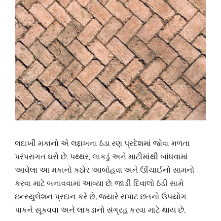
લદાખી મકાનો એ લદ્દાખના ઠંડા રણ પ્રદેશમાં જોવા મળતા
પરંપરાગત ઘરો છે. પથ્થર, લાકડું અને માટીમાંથી બાંધવામાં
આવેલા આ મકાનો કઠોર આબોહવા અને ઊંચાઈનો સામનો
કરવા માટે બનાવવામાં આવ્યા છે. જાડી દિવાલો ઠંડી સામે
ઇન્સ્યુલેશન પ્રદાન કરે છે, જ્યારે સપાટ છતનો ઉપયોગ
પાકને સૂકવવા અને લાકડાનો સંગ્રહ કરવા માટે થાય છે.