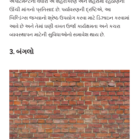
એપાર્ટમેન્ટનો વધારો એ શહેરીકરણ અને શહેરોમાં રહેઠાણની
ઊંચી માંગનો પ્રતિસાદ છે. પર્યાવરણની દ્રષ્ટિએ, આ
બિલ્ડિંગ્સ જગ્યાનો શ્રેષ્ઠ ઉપયોગ કરવા માટે ડિઝાઇન કરવામાં
આવે છે અને તેમાં ઘણી વખત ઉર્જા કાર્યક્ષમતા અને કચરા
વ્યવસ્થાપન માટેની સુવિધાઓનો સમાવેશ થાય છે.
3. બંગલો