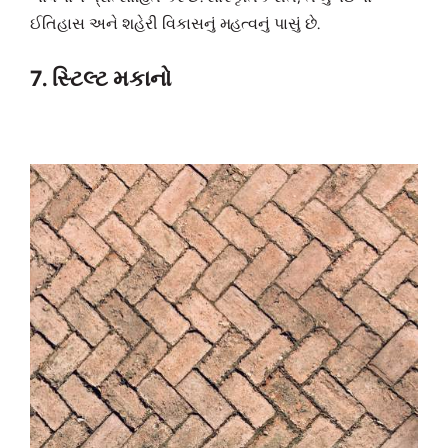
ઈતિહાસ અને શહેરી વિકાસનું મહત્વનું પાસું છે.
7. સ્ટિલ્ટ મકાનો