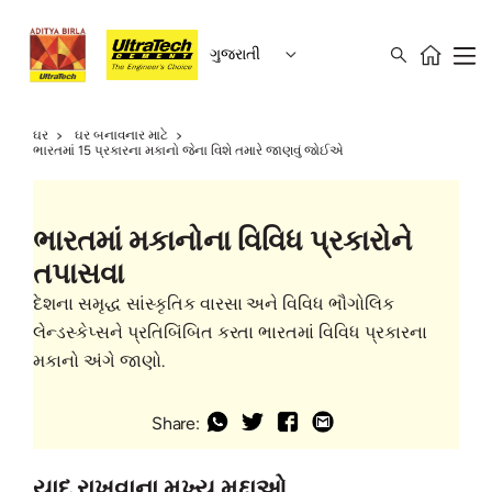
ગુજરાતી
ઘર
ઘર બનાવનાર માટે
ભારતમાં 15 પ્રકારના મકાનો જેના વિશે તમારે જાણવું જોઈએ
ભારતમાં મકાનોના વિવિધ પ્રકારોને
તપાસવા
દેશના સમૃદ્ધ સાંસ્કૃતિક વારસા અને વિવિધ ભૌગોલિક
લેન્ડસ્કેપ્સને પ્રતિબિંબિત કરતા ભારતમાં વિવિધ પ્રકારના
મકાનો અંગે જાણો.
Share:
યાદ રાખવાના મુખ્ય મુદ્દાઓ