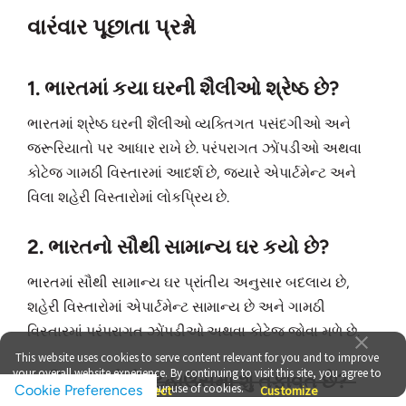
વારંવાર પૂછાતા પ્રશ્નો
1. ભારતમાં કયા ઘરની શૈલીઓ શ્રેષ્ઠ છે?
ભારતમાં શ્રેષ્ઠ ઘરની શૈલીઓ વ્યક્તિગત પસંદગીઓ અને
જરૂરિયાતો પર આધાર રાખે છે. પરંપરાગત ઝોંપડીઓ અથવા
કોટેજ ગામઠી વિસ્તારમાં આદર્શ છે, જ્યારે એપાર્ટમેન્ટ અને
વિલા શહેરી વિસ્તારોમાં લોકપ્રિય છે.
2. ભારતનો સૌથી સામાન્ય ઘર કયો છે?
ભારતમાં સૌથી સામાન્ય ઘર પ્રાંતીય અનુસાર બદલાય છે,
શહેરી વિસ્તારોમાં એપાર્ટમેન્ટ સામાન્ય છે અને ગામઠી
વિસ્તારમાં પરંપરાગત ઝોંપડીઓ અથવા કોટેજ જોવા મળે છે.
This website uses cookies to serve content relevant for you and to improve
your overall website experience. By continuing to visit this site, you agree to
3. વિલા અને પેન્ટહાઉસમાં શું તફાવત છે?
our use of cookies.
Cookie Preferences
Accept
Reject
Customize