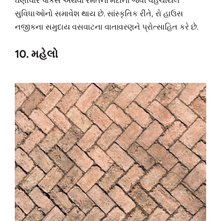
ઘણીવાર પાર્કસ અથવા રમતના મેદાનો જેવી વહેંચાયેલ
સુવિધાઓનો સમાવેશ થાય છે. સાંસ્કૃતિક રીતે, રો હાઉસ
નજીકના સમુદાય વસવાટના વાતાવરણને પ્રોત્સાહિત કરે છે.
10. મહેલો