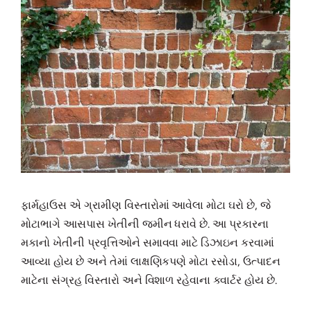
ફાર્મહાઉસ એ ગ્રામીણ વિસ્તારોમાં આવેલા મોટા ઘરો છે, જે
મોટાભાગે આસપાસ ખેતીની જમીન ધરાવે છે. આ પ્રકારના
મકાનો ખેતીની પ્રવૃત્તિઓને સમાવવા માટે ડિઝાઇન કરવામાં
આવ્યા હોય છે અને તેમાં લાક્ષણિકપણે મોટા રસોડા, ઉત્પાદન
માટેના સંગ્રહ વિસ્તારો અને વિશાળ રહેવાના ક્વાર્ટર હોય છે.