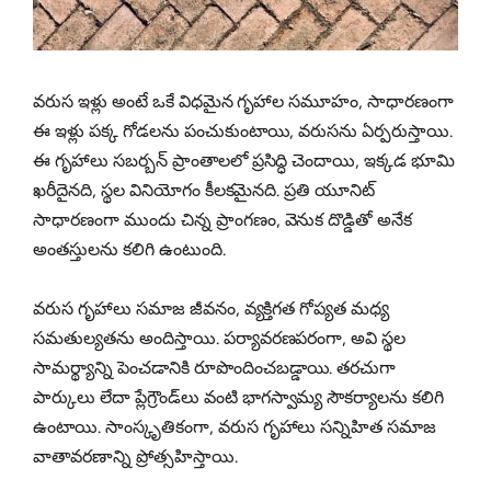
వరుస ఇళ్లు అంటే ఒకే విధమైన గృహాల సమూహం, సాధారణంగా
ఈ ఇళ్లు పక్క గోడలను పంచుకుంటాయి, వరుసను ఏర్పరుస్తాయి.
ఈ గృహాలు సబర్బన్ ప్రాంతాలలో ప్రసిద్ధి చెందాయి, ఇక్కడ భూమి
ఖరీదైనది, స్థల వినియోగం కీలకమైనది. ప్రతి యూనిట్
సాధారణంగా ముందు చిన్న ప్రాంగణం, వెనుక దొడ్డితో అనేక
అంతస్తులను కలిగి ఉంటుంది.
వరుస గృహాలు సమాజ జీవనం, వ్యక్తిగత గోప్యత మధ్య
సమతుల్యతను అందిస్తాయి. పర్యావరణపరంగా, అవి స్థల
సామర్థ్యాన్ని పెంచడానికి రూపొందించబడ్డాయి. తరచుగా
పార్కులు లేదా ప్లేగ్రౌండ్‌లు వంటి భాగస్వామ్య సౌకర్యాలను కలిగి
ఉంటాయి. సాంస్కృతికంగా, వరుస గృహాలు సన్నిహిత సమాజ
వాతావరణాన్ని ప్రోత్సహిస్తాయి.