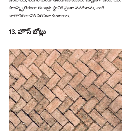
సాంస్కృతికంగా ఈ ఇళ్లు స్థానిక ప్రజల వనరులను, వారి
వాతావరణానికి సరిపడా ఉంటాయి.
13. హౌస్ బోట్లు