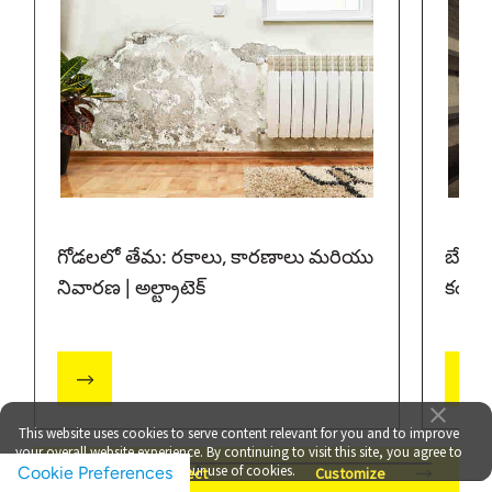
గోడలలో తేమ: రకాలు, కారణాలు మరియు
బేస్‌మెం
నివారణ | అల్ట్రాటెక్
కంప్లీట
This website uses cookies to serve content relevant for you and to improve
your overall website experience. By continuing to visit this site, you agree to
our use of cookies.
Cookie Preferences
అన్ని కథనాలను వీక్షించండి
Accept
Reject
Customize