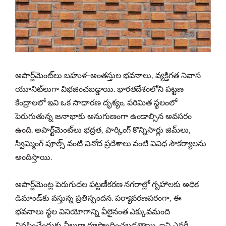
అపార్ట్‌మెంట్‌లు బహుళ-అంతస్తుల భవనాలు, వ్యక్తిగత నివాస
యూనిట్‌లుగా విభజించబడ్డాయి. భారతదేశంలోని పట్టణ
కేంద్రాలలో ఇవి ఒక సాధారణ దృశ్యం, పరిమిత స్థలంలో
పెరుగుతున్న జనాభాకు అనుగుణంగా ఉండాల్సిన అవసరం
ఉంది. అపార్ట్‌మెంట్‌లు భద్రత, పార్కింగ్ కొన్నిసార్లు జిమ్‌లు,
స్విమ్మింగ్ పూల్స్ వంటి వినోద ప్రదేశాలు వంటి వివిధ సౌకర్యాలను
అందిస్తాయి.
అపార్ట్‌మెంట్ల పెరుగుదల పట్టణీకరణ నగరాల్లో గృహాలకు అధిక
డిమాండ్‌కు వస్తున్న ప్రతిస్పందన. పర్యావరణపరంగా, ఈ
భవనాలు స్థల వినియోగాన్ని వీలైనంత ఎక్కువమంది
నివసించేందుకు వీలుగా రూపొందించబడతాయి. ఇవి ఎనర్జీ