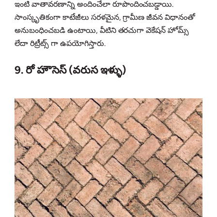
ఇంటి వాతావరణాన్ని అందించేలా రూపొందించబడ్డాయి.
సాంస్కృతికంగా కాటేజీలు సరళమైన, గ్రామీణ జీవన విధానంతో
అనుబంధించబడి ఉంటాయి, వీటిని తరచుగా వెకేషన్ హోమ్స్
లేదా రిట్రీట్స్ గా ఉపయోగిస్తారు.
9. రో హౌసెస్ (వరుస ఇళ్ళు)