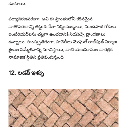
ఉంటాయి.
పర్యావరణపరంగా, అవి ఈ ప్రాంతంలోని కఠినమైన
వాతావరణాన్ని తట్టుకునేలా నిర్మించబడ్డాయి, మందపాటి గోడలు
ఇంటీరియర్‌లను చల్లగా ఉంచడానికి నీడనిచ్చే ప్రాంగణాలు
ఉన్నాయి. సాంస్కృతికంగా, హవేలీలు మొఘల్ రాజ్‌పుత్ నిర్మాణ
శైలుల సమ్మేళనాన్ని సూచిస్తాయి, వాటి యజమానుల చారిత్రక
సామాజిక స్థితిని ప్రతిబింబిస్తుంది.
12. లడక్ ఇళ్ళు