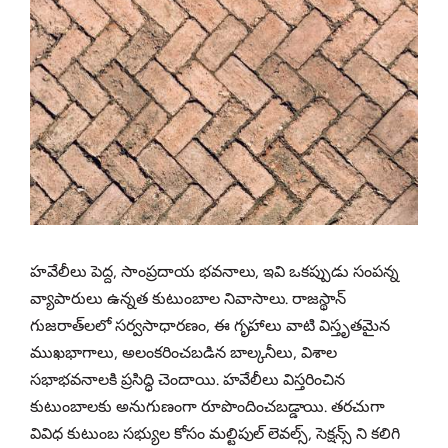
హవేలీలు పెద్ద, సాంప్రదాయ భవనాలు, ఇవి ఒకప్పుడు సంపన్న
వ్యాపారులు ఉన్నత కుటుంబాల నివాసాలు. రాజస్థాన్
గుజరాత్‌లలో సర్వసాధారణం, ఈ గృహాలు వాటి విస్తృతమైన
ముఖభాగాలు, అలంకరించబడిన బాల్కనీలు, విశాల
సభాభవనాలకి ప్రసిద్ధి చెందాయి. హవేలీలు విస్తరించిన
కుటుంబాలకు అనుగుణంగా రూపొందించబడ్డాయి. తరచుగా
వివిధ కుటుంబ సభ్యుల కోసం మల్టిపుల్ లెవల్స్, సెక్షన్స్ ని కలిగి