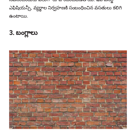
ఎఫిషియన్సీ, వ్యర్థాల నిర్వహణకి సంబంధించిన వసతులు కలిగి
ఉంటాయి.
3. బంగ్లాలు