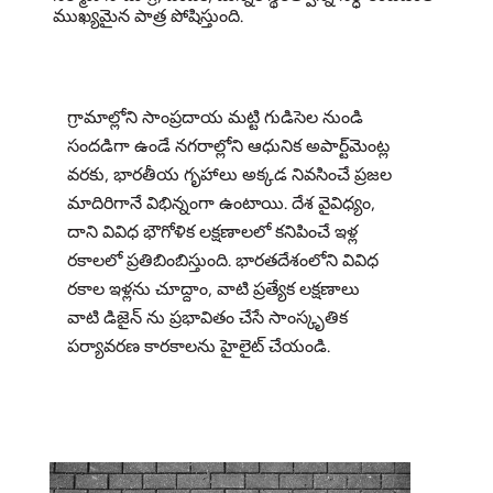
ముఖ్యమైన పాత్ర పోషిస్తుంది.
గ్రామాల్లోని సాంప్రదాయ మట్టి గుడిసెల నుండి
సందడిగా ఉండే నగరాల్లోని ఆధునిక అపార్ట్‌మెంట్ల
వరకు, భారతీయ గృహాలు అక్కడ నివసించే ప్రజల
మాదిరిగానే విభిన్నంగా ఉంటాయి. దేశ వైవిధ్యం,
దాని వివిధ భౌగోళిక లక్షణాలలో కనిపించే ఇళ్ల
రకాలలో ప్రతిబింబిస్తుంది. భారతదేశంలోని వివిధ
రకాల ఇళ్లను చూద్దాం, వాటి ప్రత్యేక లక్షణాలు
వాటి డిజైన్ ను ప్రభావితం చేసే సాంస్కృతిక
పర్యావరణ కారకాలను హైలైట్ చేయండి.