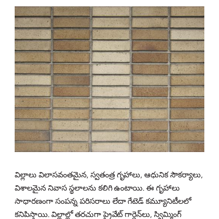
విల్లాలు విలాసవంతమైన, స్వతంత్ర గృహాలు, ఆధునిక సౌకర్యాలు,
విశాలమైన నివాస స్థలాలను కలిగి ఉంటాయి. ఈ గృహాలు
సాధారణంగా సంపన్న పరిసరాలు లేదా గేటెడ్ కమ్యూనిటీలలో
కనిపిస్తాయి. విల్లాల్లో తరచుగా ప్రైవేట్ గార్డెన్‌లు, స్విమ్మింగ్