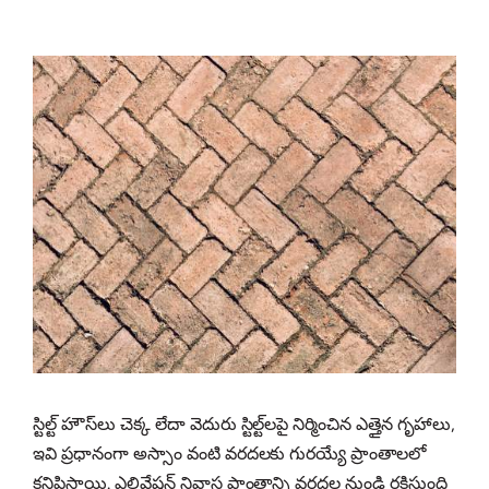
స్టిల్ట్ హౌస్‌లు చెక్క లేదా వెదురు స్టిల్ట్‌లపై నిర్మించిన ఎత్తైన గృహాలు,
ఇవి ప్రధానంగా అస్సాం వంటి వరదలకు గురయ్యే ప్రాంతాలలో
కనిపిస్తాయి. ఎలివేషన్ నివాస ప్రాంతాన్ని వరదల నుండి రక్షిస్తుంది