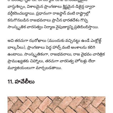
వాస్తుశిల్పం, విశాలమైన ప్రాంగణాలు క్లిష్టమైన డిజైన్ల ద్వారా
వర్గీకరించబడ్డాయి. ప్రధానంగా రాజస్థాన్ వంటి రాష్ట్రాల్లో
కనుగొనబడిన రాజభవనాలు ప్రాచీన భారతదేశం గొప్ప
సాంస్కృతిక వారసత్వం నిర్మాణ నైపుణ్యాన్ని ప్రతిబింబిస్తాయి.
అవి తరచుగా ఝరోఖాలు (ముందుకు వచ్చినట్టు ఉండే ఎంక్లోజ్డ్
బాల్కనీలు), ప్రాంగణాలు పెద్ద హాల్స్ వంటి అంశాలను కలిగి
ఉంటాయి. సాంస్కృతికంగా, రాజభవనాలు, రాజ వైభవం చారిత్రిక
ప్రాముఖ్యతకు చిహ్నాలు, తరచుగా వారసత్వ హోటళ్లు లేదా
మ్యూజియంలుగా మార్చబడతాయి.
11. హవేలీలు