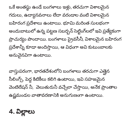
ఒకే అంతస్థు ఉండే బంగళాలు ఇళ్లు, తరచుగా విశాలమైన
గదులు, ఉద్యానవనాలు లేదా వరండాల వంటి విశాలమైన
బహిరంగ ప్రదేశాలు ఉంటాయి. భూమి మరింత సులభంగా
అందుబాటులో ఉన్న పట్టణ సబర్బన్ సెట్టింగ్‌లలో ఇవి ప్రత్యేకంగా
ప్రాచుర్యం పొందాయి. బంగళాలు ప్రైవసీనీ, విశాలమైన బహిరంగ
ప్రదేశాన్నీ కూడా అందిస్తాయి, ఆ విధంగా అవి కుటుంబాలకు
అనువైనవిగా ఉంటాయి.
వాస్తుపరంగా, భారతదేశంలోని బంగళాలు తరచుగా ఎత్తైన
సీలింగ్స్, పెద్ద కిటికీలు కలిగి ఉంటాయి, ఇవి సహజమైన
వెంటిలేషన్ నీ, వెలుతురునీ వచ్చేలా చేస్తాయి, అనేక ప్రాంతాల
ఉష్ణమండల వాతావరణానికి అనుగుణంగా ఉంటాయి.
4. విల్లాలు