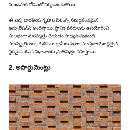
మందపాటి గోడలతో నిర్మించబడతాయి.
ఈ చిన్న భారతీయ గృహాల సీలింగ్స్ సమర్థవంతమైన
ఇన్సులేషన్‌ని అందిస్తాయి. స్థానిక వనరులను ఉపయోగించి
సులభంగా మరమ్మత్తు చేయడం సాధ్యమవుతుంది.
సాంస్కృతికంగా, గుడిసెలు గ్రామీణ వర్గాల సాంప్రదాయబద్ధమైన
స్థిరమైన జీవన విధానాలకు ప్రాతినిధ్యం వహిస్తాయి.
2. అపార్టుమెంట్లు