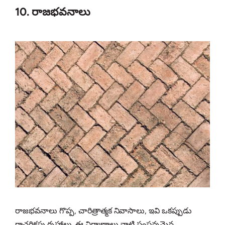
10. రాజభవనాలు
రాజభవనాలు గొప్ప, చారిత్రాత్మక నివాసాలు, ఇవి ఒకప్పుడు
రాచరికపు గృహాలు. ఈ నిర్మాణాలు వాటి సంపన్నమైన