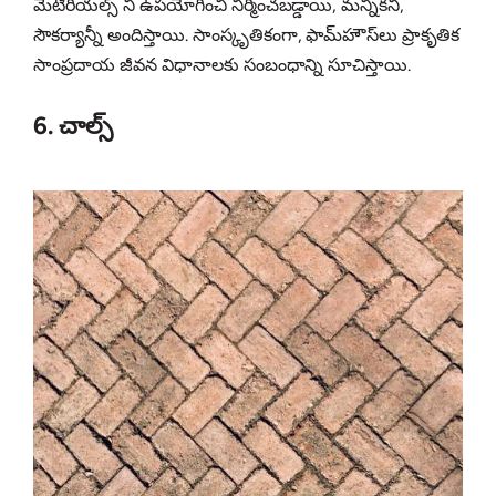
మెటీరియల్స్ ని ఉపయోగించి నిర్మించబడ్డాయి, మన్నికనీ,
సౌకర్యాన్నీ అందిస్తాయి. సాంస్కృతికంగా, ఫామ్‌హౌస్‌లు ప్రాకృతిక
సాంప్రదాయ జీవన విధానాలకు సంబంధాన్ని సూచిస్తాయి.
6. చాల్స్