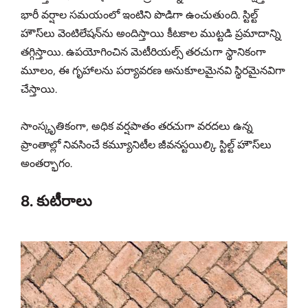
భారీ వర్షాల సమయంలో ఇంటిని పొడిగా ఉంచుతుంది. స్టిల్ట్
హౌస్‌లు వెంటిలేషన్‌ను అందిస్తాయి కీటకాల ముట్టడి ప్రమాదాన్ని
తగ్గిస్తాయి. ఉపయోగించిన మెటీరియల్స్ తరచుగా స్థానికంగా
మూలం, ఈ గృహాలను పర్యావరణ అనుకూలమైనవి స్థిరమైనవిగా
చేస్తాయి.
సాంస్కృతికంగా, అధిక వర్షపాతం తరచుగా వరదలు ఉన్న
ప్రాంతాల్లో నివసించే కమ్యూనిటీల జీవనస్టయిల్కి స్టిల్ట్ హౌస్‌లు
అంతర్భాగం.
8. కుటీరాలు