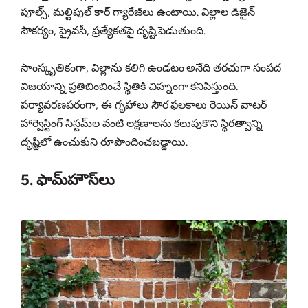
పూల్స్, మల్టిపుల్ కార్ గ్యారేజీలు ఉంటాయి. విల్లాల డిజైన్
సౌకర్యం, ప్రైవసీ, ప్రత్యేకతపై దృష్టి పెడుతుంది.
సాంస్కృతికంగా, విల్లాను కలిగి ఉండటం అనేది తరచుగా సంపద
విజయాన్ని ప్రతిబింబించే స్థితికి చిహ్నంగా కనిపిస్తుంది.
పర్యావరణపరంగా, ఈ గృహాలు సౌర ఫలకాలు రెయిన్ వాటర్
హార్వెస్టింగ్ సిస్టమ్‌ల వంటి లక్షణాలను కలుపుకొని స్థిరత్వాన్ని
దృష్టిలో ఉంచుకుని రూపొందించబడ్డాయి.
5. ఫామ్‌హౌస్‌లు