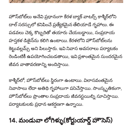
హౌస్‌బోట్‌లు అనేవి ప్రధానంగా కేరళ బ్యాక్ వాటర్స్ కాశ్మీర్‌లోని
దాల్ సరస్సులో కనిపించే ప్రత్యేకమైన తేలియాడే గృహాలు. ఈ
పడవలు చెక్క కొబ్బరితో తయారు చేయబడ్డాయి, సంప్రదాయ
హస్తకళ డిజైన్‌ను కలిగి ఉంటాయి. కేరళలోని హౌస్‌బోట్‌లను
కెట్టువల్లమ్స్ అని పిలుస్తారు. ఇవి నివాస అవసరాలు పర్యాటకం
రెండింటికీ ఉపయోగించబడతాయి, ఇవి ప్రశాంతమైన సుందరమైన
జీవన వాతావరణాన్ని అందిస్తాయి.
కాశ్మీర్‌లో, హౌస్‌బోట్‌లు స్థిరంగా ఉంటాయి. విలాసవంతమైన
నివాసాలు లేదా అతిథి గృహాలుగా పనిచేస్తాయి. సాంస్కృతికంగా,
హౌస్‌బోట్‌లు ప్రాంతాల సంప్రదాయ జీవనస్టయిల్ని సూచిస్తాయి.
పర్యాటకులకు ప్రధాన ఆకర్షణగా ఉన్నాయి.
14. మండువా లోగిళ్ళు(కోర్టుయార్డ్ హౌసెస్)