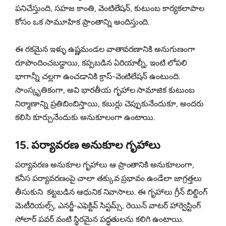
పనిచేస్తుంది, సహజ కాంతి, వెంటిలేషన్, కుటుంబ కార్యకలాపాల
కోసం ఒక సామూహిక ప్రాంతాన్ని అందిస్తుంది.
ఈ రకమైన ఇళ్ళు ఉష్ణమండల వాతావరణానికి అనుగుణంగా
రూపొందించబడ్డాయి, కప్పబడిన ఏరియాల్నీ, ఇంటి లోపలి
భాగాన్నీ చల్లగా ఉంచడానికి క్రాస్-వెంటిలేషన్ ఉంటుంది.
సాంస్కృతికంగా, అవి భారతీయ గృహాల సామాజిక కుటుంబ
నిర్మాణాన్ని ప్రతిబింబిస్తాయి, కబుర్లు చెప్పుకునేందుకూ, అందరు
కలిసి కూర్చునేందుకు అనుకూలంగా ఉంటాయి.
15. పర్యావరణ అనుకూల గృహాలు
పర్యావరణ అనుకూల గృహాలు ఆ ప్రాంతానికి అనుకూలంగా,
కనీస పర్యావరణంపై చాలా తక్కువ ప్రభావం ఉండేలా జాగ్రత్తలు
తీసుకుని కట్టబడిన ఆధునిక నివాసాలు. ఈ గృహాలు గ్రీన్ బిల్డింగ్
మెటీరియల్స్, ఎనర్జీ-ఎఫెక్టివ్ సిస్టమ్స్, రెయిన్ వాటర్ హార్వెస్టింగ్
సోలార్ పవర్ వంటి స్థిరమైన పద్ధతులను కలిగి ఉంటాయి.