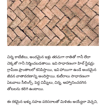
చిన్న కాటేజీలు, అందమైన ఇళ్లు తరచుగా రాతితో గానీ లేదా
చెక్కతో గానీ నిర్మించబడతాయి. ఇవి సాధారణంగా హిల్ స్టేషన్లు
గ్రామీణ ప్రాంతాలలో కనిపిస్తాయి, ఇవి హాయిగా ఉండే అందమైన
జీవన వాతావరణాన్ని అందిస్తాయి. కుటీరాలు సాధారణంగా
ఏటవాలు సీలింగ్స్, పెద్ద చిమ్నీలు, చిన్న, ఆహ్వానించదగిన
తోటలను కలిగి ఉంటాయి.
ఈ రకమైన ఇళ్ళు సహజ పరిసరాలతో మిళితం అయ్యేలా వెచ్చని,