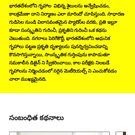
భారతదేశంలోని గృహాల విభిన్న శైలులను అన్వేషించడం,
కాలక్రమేణా దాని నిర్మాణం ఎలా మారిందో చూపిస్తుంది. సాధారణ
గుడిసెల నుండి విలాసవంతమైన ప్యాలెస్‌ల వరకు, ప్రతి ఇల్లూ
కూడా సంస్కృతిని గురించీ, ప్రకృతిని గురించీ ఒక కథను
చెబుతుంది. నగరాలు పెరిగేకొద్దీ, భారతదేశంలోని ఆధునిక
గృహాలు పట్టణ ప్రకృతి దృశ్యాలను పునర్నిర్వచించడాన్ని
కొనసాగిస్తున్నాయి, సాంస్కృతిక గుర్తింపును కాపాడుతూ
సమకాలీన డిజైన్ ని స్వీకరించాయి. కాల పరీక్షకు నిలబడే
గృహాలను నిర్మించడంలో సరైన మెటీరియల్స్ ని ఎంచుకోవడం
చాలా ముఖ్యమైనది.
సంబంధిత కథనాలు