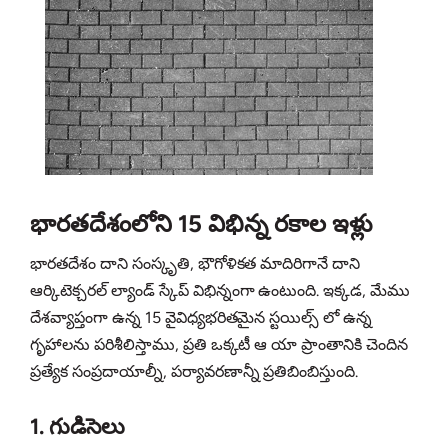
భారతదేశంలోని 15 విభిన్న రకాల ఇళ్లు
భారతదేశం దాని సంస్కృతి, భౌగోళికత మాదిరిగానే దాని
ఆర్కిటెక్చరల్ ల్యాండ్ స్కేప్ విభిన్నంగా ఉంటుంది. ఇక్కడ, మేము
దేశవ్యాప్తంగా ఉన్న 15 వైవిధ్యభరితమైన స్టయిల్స్ లో ఉన్న
గృహాలను పరిశీలిస్తాము, ప్రతి ఒక్కటీ ఆ యా ప్రాంతానికి చెందిన
ప్రత్యేక సంప్రదాయాల్నీ, పర్యావరణాన్నీ ప్రతిబింబిస్తుంది.
1. గుడిసెలు