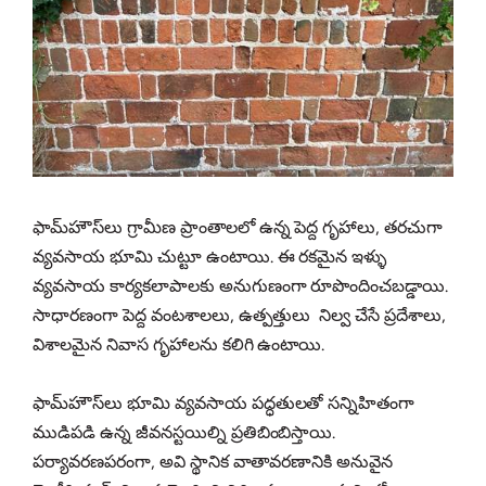
ఫామ్‌హౌస్‌లు గ్రామీణ ప్రాంతాలలో ఉన్న పెద్ద గృహాలు, తరచుగా
వ్యవసాయ భూమి చుట్టూ ఉంటాయి. ఈ రకమైన ఇళ్ళు
వ్యవసాయ కార్యకలాపాలకు అనుగుణంగా రూపొందించబడ్డాయి.
సాధారణంగా పెద్ద వంటశాలలు, ఉత్పత్తులు నిల్వ చేసే ప్రదేశాలు,
విశాలమైన నివాస గృహాలను కలిగి ఉంటాయి.
ఫామ్‌హౌస్‌లు భూమి వ్యవసాయ పద్ధతులతో సన్నిహితంగా
ముడిపడి ఉన్న జీవనస్టయిల్ని ప్రతిబింబిస్తాయి.
పర్యావరణపరంగా, అవి స్థానిక వాతావరణానికి అనువైన