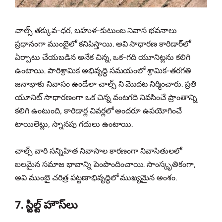
చాల్స్ తక్కువ-ధర, బహుళ-కుటుంబ నివాస భవనాలు
ప్రధానంగా ముంబైలో కనిపిస్తాయి. అవి సాధారణ కారిడార్‌లో
ఏర్పాటు చేయబడిన అనేక చిన్న, ఒక-గది యూనిట్లను కలిగి
ఉంటాయి. పారిశ్రామిక అభివృద్ధి సమయంలో శ్రామిక-తరగతి
జనాభాకు నివాసం ఉండేలా చాల్స్ ని మొదట నిర్మించారు. ప్రతి
యూనిట్ సాధారణంగా ఒక చిన్న వంటగది నివసించే ప్రాంతాన్ని
కలిగి ఉంటుంది, కారిడార్ల చివర్లలో అందరూ ఉపయోగించే
టాయిలెట్లు, స్నానపు గదులు ఉంటాయి.
చాల్స్ వారి సన్నిహిత నివాసాల కారణంగా నివాసితులలో
బలమైన సమాజ భావాన్ని పెంపొందించాయి. సాంస్కృతికంగా,
అవి ముంబై చరిత్ర పట్టణాభివృద్ధిలో ముఖ్యమైన అంశం.
7. స్టిల్ట్ హౌస్‌లు