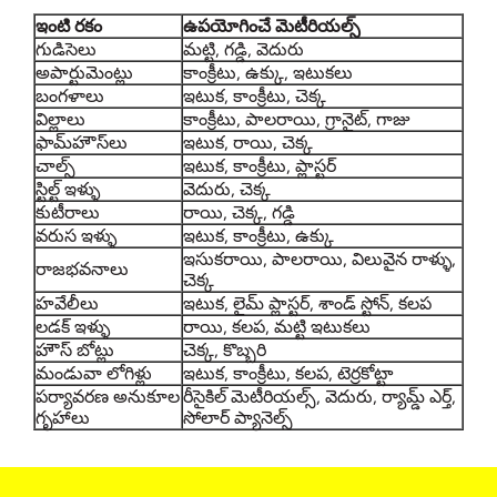
ఇంటి రకం
ఉపయోగించే మెటీరియల్స్
గుడిసెలు
మట్టి, గడ్డి, వెదురు
అపార్టుమెంట్లు
కాంక్రీటు, ఉక్కు, ఇటుకలు
బంగళాలు
ఇటుక, కాంక్రీటు, చెక్క
విల్లాలు
కాంక్రీటు, పాలరాయి, గ్రానైట్, గాజు
ఫామ్‌హౌస్‌లు
ఇటుక, రాయి, చెక్క
చాల్స్
ఇటుక, కాంక్రీటు, ప్లాస్టర్
స్టిల్ట్ ఇళ్ళు
వెదురు, చెక్క
కుటీరాలు
రాయి, చెక్క, గడ్డి
వరుస ఇళ్ళు
ఇటుక, కాంక్రీటు, ఉక్కు
ఇసుకరాయి, పాలరాయి, విలువైన రాళ్ళు,
రాజభవనాలు
చెక్క
హవేలీలు
ఇటుక, లైమ్ ప్లాస్టర్, శాండ్ స్టోన్, కలప
లడక్ ఇళ్ళు
రాయి, కలప, మట్టి ఇటుకలు
హౌస్ బోట్లు
చెక్క, కొబ్బరి
మండువా లోగిళ్లు
ఇటుక, కాంక్రీటు, కలప, టెర్రకోట్టా
పర్యావరణ అనుకూల
రీసైకిల్ మెటీరియల్స్, వెదురు, ర్యామ్డ్ ఎర్త్,
గృహాలు
సోలార్ ప్యానెల్స్