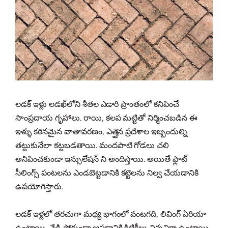
లడక్ ఇళ్లు లడఖ్‌లోని శీతల ఎడారి ప్రాంతంలో కనిపించే
సాంప్రదాయ గృహాలు. రాయి, కలప మట్టితో నిర్మించబడిన ఈ
ఇళ్ళు కఠినమైన వాతావరణం, ఎత్తైన ప్రదేశాల ఇబ్బందుల్ని
తట్టుకునేలా కట్టబడతాయి. మందపాటి గోడలు చలి
అనిపించకుండా ఇన్సులేషన్ ని అందిస్తాయి. అయితే ఫ్లాట్
సీలింగ్స్ పంటలను ఎండబెట్టడానికి కట్టెలను నిల్వ చేయడానికి
ఉపయోగిస్తారు.
లడక్ ఇళ్లలో తరచుగా మధ్య భాగంలో వంటగది, లివింగ్ ఏరియా
ఉంటాయి, వేడి పోకుండా ఆపడానికి కిటికీలు చిన్నవిగా ఉంటాయి.