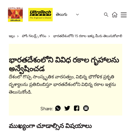
తెలుగు
ఇల్లు
హోం Ǹలడ్ర్స్ కోసం
భారతదేశంలోని 15 రకాల ఇళ్ళు మీరు తెలుసుకోవాలి
భారతదేశంలోని వివిధ రకాల గృహాలను
అన్వేషించడ
దేశంలో గొప్ప సాంస్కృతిక వారసత్వం, విభిన్న భౌగోళిక ప్రకృతి
దృశ్యాలను ప్రతిబింబిస్తూ భారతదేశంలోని విభిన్న రకాల ఇళ్లను
తెలుసుకోండి.
Share:
ముఖ్యంగా చూడాల్సిన విషయాలు