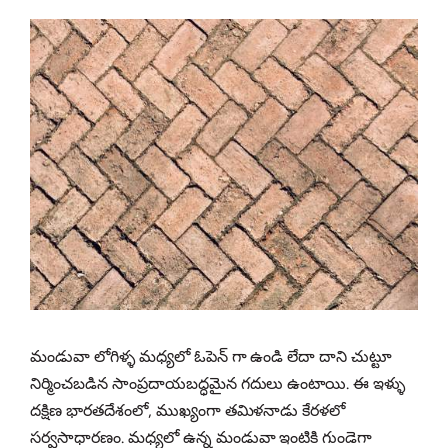
మండువా లోగిళ్ళ మధ్యలో ఓపెన్ గా ఉండి లేదా దాని చుట్టూ
నిర్మించబడిన సాంప్రదాయబద్ధమైన గదులు ఉంటాయి. ఈ ఇళ్ళు
దక్షిణ భారతదేశంలో, ముఖ్యంగా తమిళనాడు కేరళలో
సర్వసాధారణం. మధ్యలో ఉన్న మండువా ఇంటికి గుండెగా