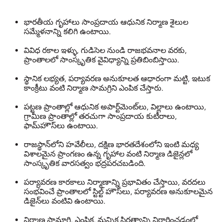
భారతీయ గృహాలు సాంప్రదాయ ఆధునిక నిర్మాణ శైలుల
సమ్మేళనాన్ని కలిగి ఉంటాయి.
వివిధ రకాల ఇళ్ళు, గుడిసెల నుండి రాజభవనాల వరకు,
ప్రాంతాలలో సాంస్కృతిక వైవిధ్యాన్ని ప్రతిబింబిస్తాయి.
స్థానిక లభ్యత, పర్యావరణ అనుకూలత ఆధారంగా మట్టి, ఇటుక
కాంక్రీటు వంటి నిర్మాణ సామగ్రిని ఎంపిక చేస్తారు.
పట్టణ ప్రాంతాల్లో ఆధునిక అపార్ట్‌మెంట్‌లు, విల్లాలు ఉంటాయి,
గ్రామీణ ప్రాంతాల్లో తరచుగా సాంప్రదాయ కుటీరాలు,
ఫామ్‌హౌస్‌లు ఉంటాయి.
రాజస్థాన్‌లోని హవేలీలు, దక్షిణ భారతదేశంలోని ఇంటి మధ్య
విశాలమైన ప్రాంగణం ఉన్న గృహాల వంటి నిర్మాణ డిజైన్లలో
సాంస్కృతిక వారసత్వం భద్రపరచబడింది.
పర్యావరణ కారకాలు నిర్మాణాన్ని ప్రభావితం చేస్తాయి, వరదలు
సంభవించే ప్రాంతాలలో స్టిల్ట్ హౌస్‌లు, పర్యావరణ అనుకూలమైన
డిజైన్‌లు వంటివి ఉంటాయి.
నిర్మాణ సామాగ్రి, ఎంపిక, మన్నిక స్థిరత్వాన్ని నిర్ధారించడంలో