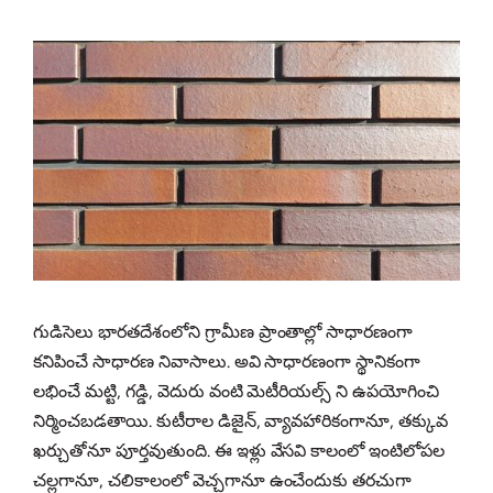
గుడిసెలు భారతదేశంలోని గ్రామీణ ప్రాంతాల్లో సాధారణంగా
కనిపించే సాధారణ నివాసాలు. అవి సాధారణంగా స్థానికంగా
లభించే మట్టి, గడ్డి, వెదురు వంటి మెటీరియల్స్ ని ఉపయోగించి
నిర్మించబడతాయి. కుటీరాల డిజైన్, వ్యావహారికంగానూ, తక్కువ
ఖర్చుతోనూ పూర్తవుతుంది. ఈ ఇళ్లు వేసవి కాలంలో ఇంటిలోపల
చల్లగానూ, చలికాలంలో వెచ్చగానూ ఉంచేందుకు తరచుగా