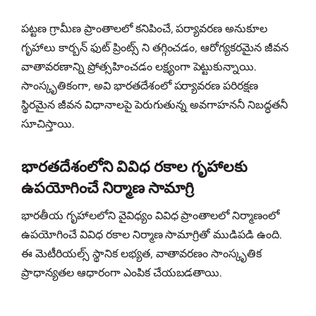
పట్టణ గ్రామీణ ప్రాంతాలలో కనిపించే, పర్యావరణ అనుకూల
గృహాలు కార్బన్ ఫుట్ ప్రింట్స్ ని తగ్గించడం, ఆరోగ్యకరమైన జీవన
వాతావరణాన్ని ప్రోత్సహించడం లక్ష్యంగా పెట్టుకున్నాయి.
సాంస్కృతికంగా, అవి భారతదేశంలో పర్యావరణ పరిరక్షణ
స్థిరమైన జీవన విధానాలపై పెరుగుతున్న అవగాహననీ నిబద్ధతనీ
సూచిస్తాయి.
భారతదేశంలోని వివిధ రకాల గృహాలకు
ఉపయోగించే నిర్మాణ సామాగ్రి
భారతీయ గృహాలలోని వైవిధ్యం వివిధ ప్రాంతాలలో నిర్మాణంలో
ఉపయోగించే వివిధ రకాల నిర్మాణ సామాగ్రితో ముడిపడి ఉంది.
ఈ మెటీరియల్స్ స్థానిక లభ్యత, వాతావరణం సాంస్కృతిక
ప్రాధాన్యతల ఆధారంగా ఎంపిక చేయబడతాయి.