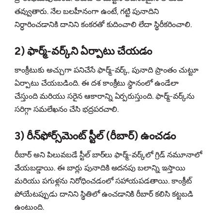
తవ్వుతారు. నేల బలహీనంగా ఉంటే, గట్టి పునాదిని
నిర్ధారించడానికి దానిని కంకరతో కుదించాలి లేదా స్థిరీకరించాలి.
2) ఫార్మ్‌-వర్క్‌ని ఏర్పాటు చేయడం
కాంక్రీటుకు అచ్చుగా పనిచేసే ఫార్మ్‌-వర్క్, పునాది ప్రాంతం చుట్టూ
ఏర్పాటు చేయబడింది. ఈ దశ కాంక్రీటు స్థానంలో ఉండేలా
చేస్తుంది మరియు సరైన ఆకారాన్ని ఏర్పరుస్తుంది. ఫార్మ్‌-వర్క్‌ను
సరిగ్గా సమలేఖనం చేసి భద్రపరచాలి.
3) రీన్‌ఫోర్స్‌మెంట్ స్టీల్ (రీబార్) ఉంచడం
రీబార్ అని పిలువబడే స్టీల్ బార్‌లు ఫార్మ్‌-వర్క్‌లో గ్రిడ్ నమూనాలో
వేయబడ్డాయి. ఈ బార్లు పునాదికి అదనపు బలాన్ని ఇస్తాయి
మరియు పగుళ్లను నిరోధించడంలో సహాయపడతాయి. కాంక్రీట్
పోయేటప్పుడు దానిని స్థితిలో ఉంచడానికి రీబార్ కలిసి కట్టబడి
ఉంటుంది.