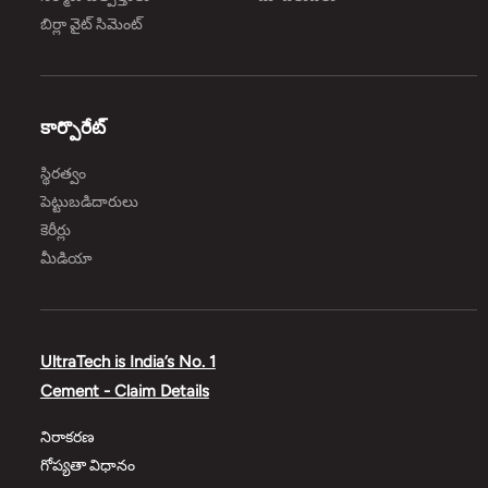
బిర్లా వైట్ సిమెంట్
కార్పొరేట్
స్థిరత్వం
పెట్టుబడిదారులు
కెరీర్లు
మీడియా
UltraTech is India’s No. 1
Cement - Claim Details
నిరాకరణ
గోప్యతా విధానం