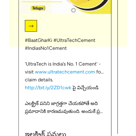
#BaatGharKi #UltraTechCement
https
#IndiasNo1Cement
#Ult
‘UltraTech is India’s No. 1 Cement’ -
#hom
visit
www.ultratechcement.com
for
claim details.
కాంక్
http://bit.ly/2ZD1cwk
పై విచ్చేయండి
సంభవి
తెలుసు
ఎలక్ట్రిక్ పనిని జాగ్రత్తగా చేయకపోతే అది
కొన్న
ప్లా
ప్రమాదానికి కారణమవుతుంది. అందుకే ప్రతి
తప్పి
ఉప
ఒక్కరి భద్రత కోసం, ఎలక్ట్రిక్ పని
విషయం 
చేసేటప్పుడు ఈ విషయాలపై శ్రద్ధ
ఇలక్ట్రిక్ పనులు
వహించండి. ఇల్లు కట్టుకుంటున్న మీ