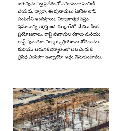
బరువును పెద్ద ప్రదేశంలో సమానంగా పంపిణీ
చేయడం ద్వారా, ఈ పునాదులు ఏకరీతి లోడ్
పంపిణీని అందిస్తాయి, నిర్మాణాత్మక నష్టం
ప్రమాదాన్ని తగ్గిస్తుంది. ఈ బ్లాగ్‌లో, మేము కీలక
ప్రయోజనాలు, రాఫ్ట్ పునాదుల రకాలు మరియు
రాఫ్ట్ పునాదుల నిర్మాణ ప్రక్రియలను శోధిదాము
మరియు ఆధునిక నిర్మాణంలో అవి ఎందుకు
ప్రసిద్ధ ఎంపికగా ఉన్నాయో అర్థం చేసుకుంటాము.