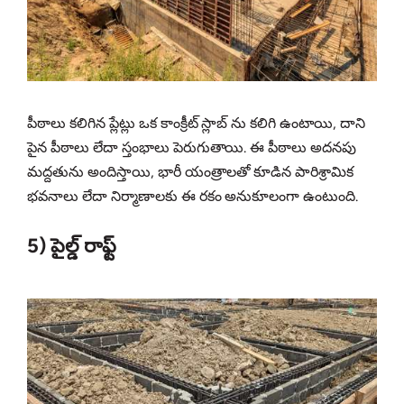
పీఠాలు కలిగిన ప్లేట్లు ఒక కాంక్రీట్ స్లాబ్‌ ను కలిగి ఉంటాయి, దాని
పైన పీఠాలు లేదా స్తంభాలు పెరుగుతాయి. ఈ పీఠాలు అదనపు
మద్దతును అందిస్తాయి, భారీ యంత్రాలతో కూడిన పారిశ్రామిక
భవనాలు లేదా నిర్మాణాలకు ఈ రకం అనుకూలంగా ఉంటుంది.
5) పైల్డ్ రాఫ్ట్