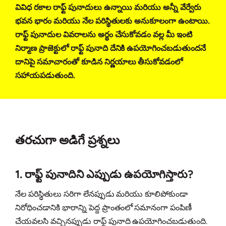
వివిధ రకాల రాఫ్ట్ పునాదులు ఉన్నాయి మరియు అన్నీ వేర్వేరు
భవన భారం మరియు నేల పరిస్థితులకు అనుకూలంగా ఉంటాయి.
రాఫ్ట్ పునాదుల వివరాలను అర్థం చేసుకోవడం వల్ల మీ ఇంటి
నిర్మాణ ప్రాజెక్టులో రాఫ్ట్ పునాది దేనికి ఉపయోగించబడుతుందనే
దానిపై సమాచారంతో కూడిన నిర్ణయాలు తీసుకోవడంలో
సహాయపడుతుంది.
తరచుగా అడిగే ప్రశ్నలు
1. రాఫ్ట్ పునాదిని ఎప్పుడు ఉపయోగిస్తారు?
నేల పరిస్థితులు సరిగా లేనప్పుడు మరియు కూలిపోకుండా
నిరోధించడానికి భారాన్ని పెద్ద ప్రాంతంలో సమానంగా పంపిణీ
చేయవలసి వచ్చినప్పుడు రాఫ్ట్ పునాది ఉపయోగించబడుతుంది.