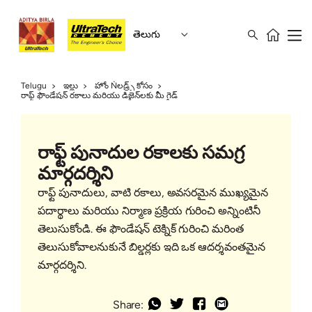
తెలుగు
Telugu
ఇల్లు
హోం Ǹలడ్ర్స్ కోసం
రాఫ్ట్ ఫౌండేషన్ రకాలు మరియు డిజైన్‌లకు మీ గైడ్
రాఫ్ట్ పునాదుల రకాలకు సమగ్ర
మార్గదర్శిని
రాఫ్ట్ పునాదులు, వాటి రకాలు, అవసరమైన ముఖ్యమైన
పదార్థాలు మరియు నిర్మాణ ప్రక్రియ గురించి అన్నింటినీ
తెలుసుకోండి. ఈ ఫౌండేషన్ టెక్నిక్ గురించి మరింత
తెలుసుకోవాలనుకునే బిల్డర్లకు ఇది ఒక ఆదర్శవంతమైన
మార్గదర్శిని.
Share: