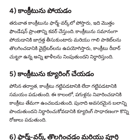
4) కాంక్రీటును పోయడం
తరువాత కాంక్రీటును ఫార్మ్‌-వర్క్‌లో పోస్తారు, ఇది మొత్తం
ఫౌండేషన్ ప్రాంతాన్ని కవర్ చేస్తుంది. కాంక్రీటును సమానంగా
పోయడానికి జాగ్రత్త తీసుకుంటారు మరియు గాలి పాకెట్‌లను
తొలగించడానికి వైబ్రేటర్‌లను ఉపయోగిస్తారు, కాంక్రీటు రీబార్
చుట్టూ ఉన్న అన్ని ఖాళీలను నింపుతుందని నిర్ధారిస్తుంది.
5) కాంక్రీటును క్యూరింగ్ చేయడం
పోసిన తర్వాత, కాంక్రీటు గట్టిపడటానికి లేదా గట్టిపడటానికి
సమయం పడుతుంది. ఈ కాలంలో, పగుళ్లను నివారించడానికి
కాంక్రీటు తేమగా ఉంచబడుతుంది. పునాది అవసరమైన బలాన్ని
పొందుతుందని నిర్ధారించుకోవడానికి క్యూరింగ్ సాధారణంగా కొన్ని
రోజులు పడుతుంది.
6) ఫార్మ్‌-వర్క్ తొలగించడం మరియు పూర్తి