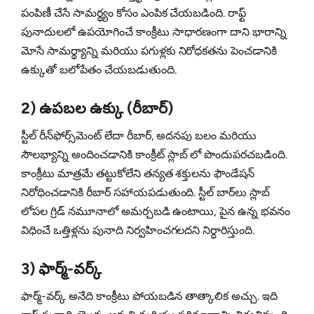
పంపిణీ చేసే సామర్థ్యం కోసం ఎంపిక చేయబడింది. రాఫ్ట్
పునాదులలో ఉపయోగించే కాంక్రీటు సాధారణంగా దాని భారాన్ని
మోసే సామర్థ్యాన్ని మరియు పగుళ్లకు నిరోధకతను పెంచడానికి
ఉక్కుతో బలోపేతం చేయబడుతుంది.
2) ఉపబల ఉక్కు (రీబార్)
స్టీల్ రీన్‌ఫోర్స్‌మెంట్ లేదా రీబార్, అదనపు బలం మరియు
సౌలభ్యాన్ని అందించడానికి కాంక్రీట్ స్లాబ్‌ లో పొందుపరచబడింది.
కాంక్రీటు మాత్రమే తట్టుకోలేని తన్యత శక్తులను ఫౌండేషన్
నిరోధించడానికి రీబార్ సహాయపడుతుంది. స్టీల్ బార్‌లు స్లాబ్
లోపల గ్రిడ్ నమూనాలో అమర్చబడి ఉంటాయి, పైన ఉన్న భవనం
విధించే ఒత్తిళ్లను పునాది నిర్వహించగలదని నిర్ధారిస్తుంది.
3) ఫార్మ్‌-వర్క్
ఫార్మ్‌-వర్క్ అనేది కాంక్రీటు పోయబడిన తాత్కాలిక అచ్చు. ఇది