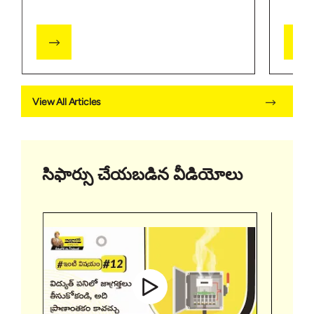
View All Articles
సిఫార్సు చేయబడిన వీడియోలు