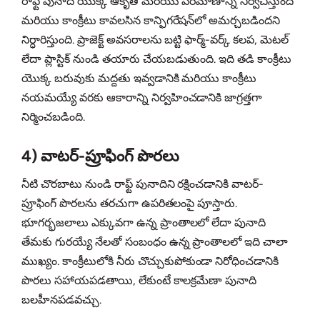
రాఫ్ట్ పునాది యొక్క ఆకృతి మరియు పరిమాణాన్ని నిర్వచిస్తుంది
మరియు కాంక్రీటు కావలసిన కాన్ఫిగరేషన్‌లో అమర్చబడిందని
నిర్ధారిస్తుంది. ప్రాజెక్ట్ అవసరాలను బట్టి ఫార్మ్‌-వర్క్ కలప, మెటల్
లేదా ప్లాస్టిక్ నుండి తయారు చేయబడుతుంది. ఇది తడి కాంక్రీటు
యొక్క బరువుకు మద్దతు ఇవ్వడానికి మరియు కాంక్రీటు
నయమయ్యే వరకు ఆకారాన్ని నిర్వహించడానికి జాగ్రత్తగా
నిర్మించబడింది.
4) వాటర్-ప్రూఫింగ్ పొరలు
నీటి చొరబాటు నుండి రాఫ్ట్ పునాదిని రక్షించడానికి వాటర్‌-
ప్రూఫింగ్ పొరలను తరచుగా ఉపరితలంపై పూస్తారు.
భూగర్భజలాలు ఎక్కువగా ఉన్న ప్రాంతాలలో లేదా పునాది
తేమకు గురయ్యే నేలతో సంబంధం ఉన్న ప్రాంతాలలో ఇది చాలా
ముఖ్యం. కాంక్రీటులోకి నీరు చొచ్చుకుపోకుండా నిరోధించడానికి
పొరలు సహాయపడతాయి, లేకుంటే కాలక్రమేణా పునాది
బలహీనపడవచ్చు.