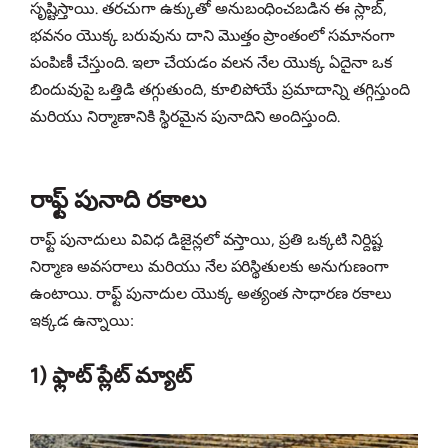
సృష్టిస్తాయి. తరచుగా ఉక్కుతో అనుబంధించబడిన ఈ స్లాబ్,
భవనం యొక్క బరువును దాని మొత్తం ప్రాంతంలో సమానంగా
పంపిణీ చేస్తుంది. ఇలా చేయడం వలన నేల యొక్క ఏదైనా ఒక
బిందువుపై ఒత్తిడి తగ్గుతుంది, కూలిపోయే ప్రమాదాన్ని తగ్గిస్తుంది
మరియు నిర్మాణానికి స్థిరమైన పునాదిని అందిస్తుంది.
రాఫ్ట్ పునాది రకాలు
రాఫ్ట్ పునాదులు వివిధ డిజైన్లలో వస్తాయి, ప్రతి ఒక్కటి నిర్దిష్ట
నిర్మాణ అవసరాలు మరియు నేల పరిస్థితులకు అనుగుణంగా
ఉంటాయి. రాఫ్ట్ పునాదుల యొక్క అత్యంత సాధారణ రకాలు
ఇక్కడ ఉన్నాయి:
1) ఫ్లాట్ ప్లేట్ మ్యాట్