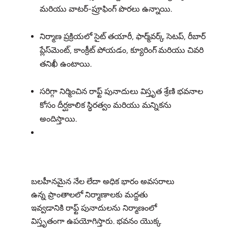
మరియు వాటర్‌-ప్రూఫింగ్ పొరలు ఉన్నాయి.
నిర్మాణ ప్రక్రియలో సైట్ తయారీ, ఫార్మ్‌వర్క్ సెటప్, రీబార్
ప్లేస్‌మెంట్, కాంక్రీట్ పోయడం, క్యూరింగ్ మరియు చివరి
తనిఖీ ఉంటాయి.
సరిగ్గా నిర్మించిన రాఫ్ట్ పునాదులు విస్తృత శ్రేణి భవనాల
కోసం దీర్ఘకాలిక స్థిరత్వం మరియు మన్నికను
అందిస్తాయి.
బలహీనమైన నేల లేదా అధిక భారం అవసరాలు
ఉన్న ప్రాంతాలలో నిర్మాణాలకు మద్దతు
ఇవ్వడానికి రాఫ్ట్ పునాదులను నిర్మాణంలో
విస్తృతంగా ఉపయోగిస్తారు. భవనం యొక్క