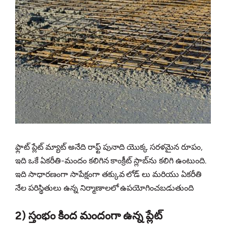
ఫ్లాట్ ప్లేట్ మ్యాట్ అనేది రాఫ్ట్ పునాది యొక్క సరళమైన రూపం,
ఇది ఒకే ఏకరీతి-మందం కలిగిన కాంక్రీట్ స్లాబ్‌ను కలిగి ఉంటుంది.
ఇది సాధారణంగా సాపేక్షంగా తక్కువ లోడ్ లు మరియు ఏకరీతి
నేల పరిస్థితులు ఉన్న నిర్మాణాలలో ఉపయోగించబడుతుంది
2) స్తంభం కింద మందంగా ఉన్న ప్లేట్