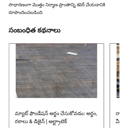
సాధారణంగా మొత్తం నిర్మాణ ప్రాంతాన్ని కవర్ చేయడానికి
రూపొందించబడింది.
సంబంధిత కథనాలు
మ్యాట్ ఫౌండేషన్ అర్థం చేసుకోవడం: అర్థం,
రాఫ్ట
రకాలు & డిజైన్ | అల్ట్రాటెక్
మీ గైడ