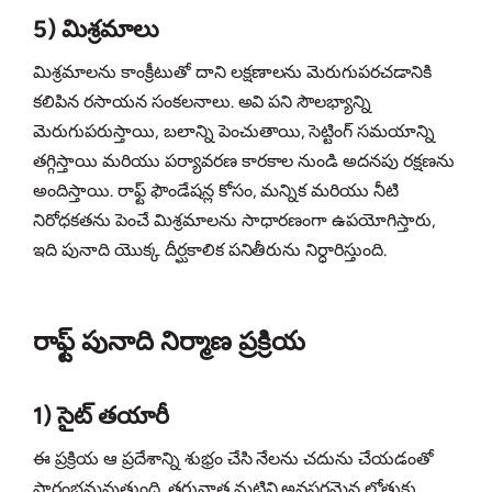
5) మిశ్రమాలు
మిశ్రమాలను కాంక్రీటుతో దాని లక్షణాలను మెరుగుపరచడానికి
కలిపిన రసాయన సంకలనాలు. అవి పని సౌలభ్యాన్ని
మెరుగుపరుస్తాయి, బలాన్ని పెంచుతాయి, సెట్టింగ్ సమయాన్ని
తగ్గిస్తాయి మరియు పర్యావరణ కారకాల నుండి అదనపు రక్షణను
అందిస్తాయి. రాఫ్ట్ ఫౌండేషన్ల కోసం, మన్నిక మరియు నీటి
నిరోధకతను పెంచే మిశ్రమాలను సాధారణంగా ఉపయోగిస్తారు,
ఇది పునాది యొక్క దీర్ఘకాలిక పనితీరును నిర్ధారిస్తుంది.
రాఫ్ట్ పునాది నిర్మాణ ప్రక్రియ
1) సైట్ తయారీ
ఈ ప్రక్రియ ఆ ప్రదేశాన్ని శుభ్రం చేసి నేలను చదును చేయడంతో
ప్రారంభమవుతుంది. తరువాత మట్టిని అవసరమైన లోతుకు