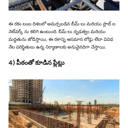
ఈ రకం లంబ దిశలలో అమర్చబడిన బీమ్‌ లు మరియు స్లాబ్‌ ల
నెట్‌వర్క్‌ ను కలిగి ఉంటుంది. బీమ్‌ లు దృఢత్వం మరియు
మద్దతును జోడిస్తాయి, ఈ రకాన్ని అసమాన లోడ్లు లేదా వివిధ
నేల పరిస్థితులు ఉన్న నిర్మాణాలకు అనువైనదిగా చేస్తాయి.
4) పీఠంతో కూడిన ప్లేట్లు