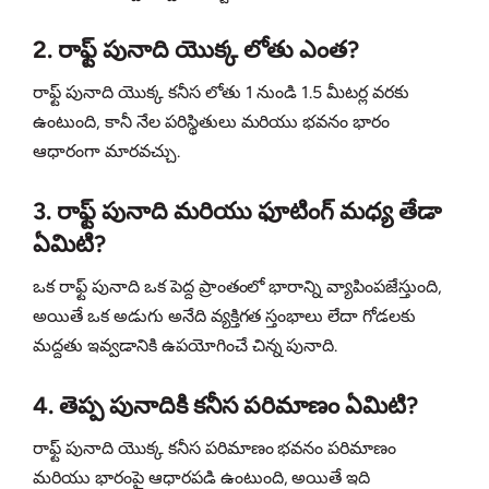
2. రాఫ్ట్ పునాది యొక్క లోతు ఎంత?
రాఫ్ట్ పునాది యొక్క కనీస లోతు 1 నుండి 1.5 మీటర్ల వరకు
ఉంటుంది, కానీ నేల పరిస్థితులు మరియు భవనం భారం
ఆధారంగా మారవచ్చు.
3. రాఫ్ట్ పునాది మరియు ఫూటింగ్ మధ్య తేడా
ఏమిటి?
ఒక రాఫ్ట్ పునాది ఒక పెద్ద ప్రాంతంలో భారాన్ని వ్యాపింపజేస్తుంది,
అయితే ఒక అడుగు అనేది వ్యక్తిగత స్తంభాలు లేదా గోడలకు
మద్దతు ఇవ్వడానికి ఉపయోగించే చిన్న పునాది.
4. తెప్ప పునాదికి కనీస పరిమాణం ఏమిటి?
రాఫ్ట్ పునాది యొక్క కనీస పరిమాణం భవనం పరిమాణం
మరియు భారంపై ఆధారపడి ఉంటుంది, అయితే ఇది