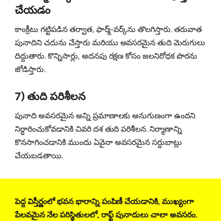
చేయడం
కాంక్రీటు గట్టిపడిన తర్వాత, ఫార్మ్‌-వర్క్‌ను తొలగిస్తారు. తరువాత
పునాదిని చదును చేస్తారు మరియు అవసరమైన తుది మెరుగులు
దిద్దుతారు. కొన్నిసార్లు, అదనపు రక్షణ కోసం జలనిరోధక పొరను
జోడిస్తారు.
7) తుది పరిశీలన
పునాది అవసరమైన అన్ని ప్రమాణాలకు అనుగుణంగా ఉందని
నిర్ధారించుకోవడానికి చివరి దశ తుది పరిశీలన. నిర్మాణాన్ని
కొనసాగించడానికి ముందు ఏవైనా అవసరమైన సర్దుబాట్లు
చేయబడతాయి.
పెద్ద విస్తీర్ణంలో భవన భారాన్ని పంపిణీ చేయడానికి, ముఖ్యంగా
పేలవమైన నేల పరిస్థితులలో, రాఫ్ట్ పునాదులు చాలా అవసరం.