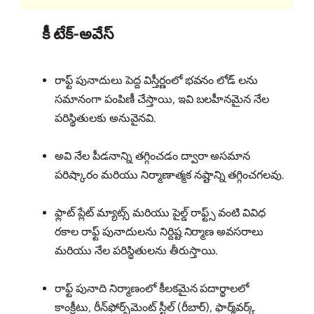
కీ టేక్‌-అవేస్
రాఫ్ట్ పునాదులు పెద్ద విస్తీర్ణంలో భవనం లోడ్ లను
సమానంగా పంపిణీ చేస్తాయి, ఇవి బలహీనమైన నేల
పరిస్థితులకు అనువైనవి.
అవి నేల పీడనాన్ని తగ్గించడం ద్వారా అసమాన
పరిష్కారం మరియు నిర్మాణాత్మక నష్టాన్ని తగ్గించగలవు.
ఫ్లాట్ ప్లేట్ మ్యాట్స్ మరియు పైల్డ్ రాఫ్ట్స్ వంటి వివిధ
రకాల రాఫ్ట్ పునాదులను నిర్దిష్ట నిర్మాణ అవసరాలు
మరియు నేల పరిస్థితులను తీరుస్తాయి.
రాఫ్ట్ పునాది నిర్మాణంలో కీలకమైన పదార్థాలలో
కాంక్రీటు, రీన్‌ఫోర్స్‌మెంట్ స్టీల్ (రీబార్), ఫార్మ్‌వర్క్