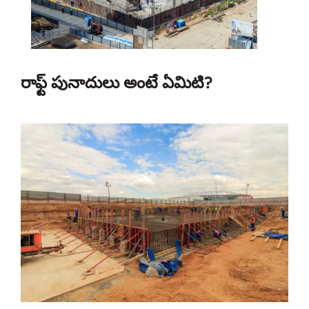
రాఫ్ట్ పునాదులు అంటే ఏమిటి?