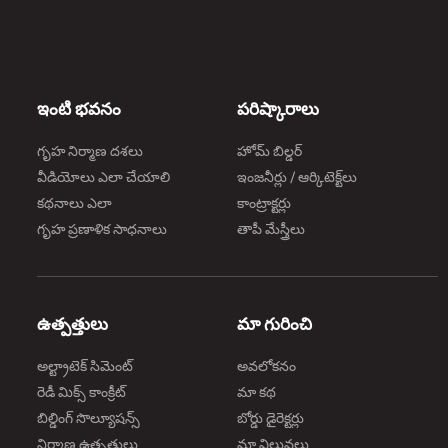
ఇంటి భవనం
పరిష్కారాలు
గృహ నిర్మాణ దశలు
హోమ్ బిల్డర్
వీడియోలు ఎలా చేయాలి
ఇంజనీర్లు / ఆర్కిటెక్ట్‌లు
కథనాలు ఎలా
కాంట్రాక్టర్లు
గృహ ప్రణాళిక సాధనాలు
తాపీ మేస్త్రీలు
ఉత్పత్తులు
మా గురించి
అల్ట్రాటెక్ సిమెంట్
అవలోకనం
రెడీ మిక్స్ కాంక్రీట్
మా కథ
బిల్డింగ్ సొల్యూషన్స్
బోర్డు డైరెక్టర్లు
నిర్మాణ ఉత్పత్తులు
మా విలువలు