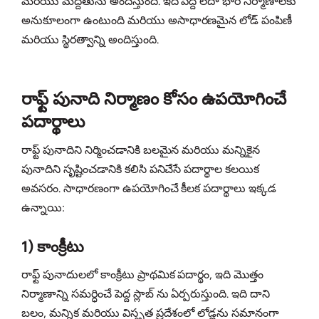
మరియు మద్దతును అందిస్తుంది. ఇది పెద్ద లేదా భారీ నిర్మాణాలకు
అనుకూలంగా ఉంటుంది మరియు అసాధారణమైన లోడ్ పంపిణీ
మరియు స్థిరత్వాన్ని అందిస్తుంది.
రాఫ్ట్ పునాది నిర్మాణం కోసం ఉపయోగించే
పదార్థాలు
రాఫ్ట్ పునాదిని నిర్మించడానికి బలమైన మరియు మన్నికైన
పునాదిని సృష్టించడానికి కలిసి పనిచేసే పదార్థాల కలయిక
అవసరం. సాధారణంగా ఉపయోగించే కీలక పదార్థాలు ఇక్కడ
ఉన్నాయి:
1) కాంక్రీటు
రాఫ్ట్ పునాదులలో కాంక్రీటు ప్రాథమిక పదార్థం, ఇది మొత్తం
నిర్మాణాన్ని సమర్ధించే పెద్ద స్లాబ్‌ ను ఏర్పరుస్తుంది. ఇది దాని
బలం, మన్నిక మరియు విస్తృత ప్రదేశంలో లోడ్లను సమానంగా