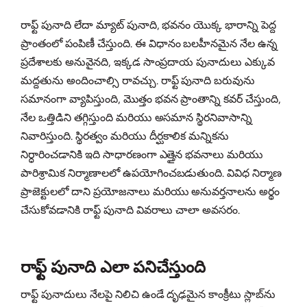
రాఫ్ట్ పునాది లేదా మ్యాట్ పునాది, భవనం యొక్క భారాన్ని పెద్ద
ప్రాంతంలో పంపిణీ చేస్తుంది. ఈ విధానం బలహీనమైన నేల ఉన్న
ప్రదేశాలకు అనువైనది, ఇక్కడ సాంప్రదాయ పునాదులు ఎక్కువ
మద్దతును అందించాల్సి రావచ్చు. రాఫ్ట్ పునాది బరువును
సమానంగా వ్యాపిస్తుంది, మొత్తం భవన ప్రాంతాన్ని కవర్ చేస్తుంది,
నేల ఒత్తిడిని తగ్గిస్తుంది మరియు అసమాన స్థిరనివాసాన్ని
నివారిస్తుంది. స్థిరత్వం మరియు దీర్ఘకాలిక మన్నికను
నిర్ధారించడానికి ఇది సాధారణంగా ఎత్తైన భవనాలు మరియు
పారిశ్రామిక నిర్మాణాలలో ఉపయోగించబడుతుంది. వివిధ నిర్మాణ
ప్రాజెక్టులలో దాని ప్రయోజనాలు మరియు అనువర్తనాలను అర్థం
చేసుకోవడానికి రాఫ్ట్ పునాది వివరాలు చాలా అవసరం.
రాఫ్ట్ పునాది ఎలా పనిచేస్తుంది
రాఫ్ట్ పునాదులు నేలపై నిలిచి ఉండే దృఢమైన కాంక్రీటు స్లాబ్‌ను