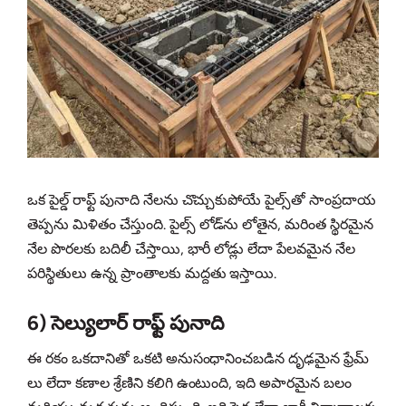
ఒక పైల్డ్ రాఫ్ట్ పునాది నేలను చొచ్చుకుపోయే పైల్స్‌తో సాంప్రదాయ
తెప్పను మిళితం చేస్తుంది. పైల్స్ లోడ్‌ను లోతైన, మరింత స్థిరమైన
నేల పొరలకు బదిలీ చేస్తాయి, భారీ లోడ్లు లేదా పేలవమైన నేల
పరిస్థితులు ఉన్న ప్రాంతాలకు మద్దతు ఇస్తాయి.
6) సెల్యులార్ రాఫ్ట్ పునాది
ఈ రకం ఒకదానితో ఒకటి అనుసంధానించబడిన దృఢమైన ఫ్రేమ్‌
లు లేదా కణాల శ్రేణిని కలిగి ఉంటుంది, ఇది అపారమైన బలం