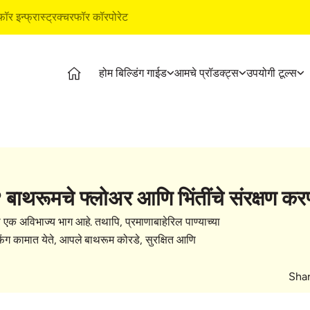
फॉर इन्फ्रास्ट्रक्चर
फॉर कॉरपोरेट
होम बिल्डिंग गाईड
आमचे प्रॉडक्ट्स
उपयोगी टूल्स
ग गाईड
प्रॉडक्ट्स
अल्ट्राटेक बिल्डिंग प्रॉडक्ट्स
उपयोगी 
 स्टेजेस
अल्ट्राटेक सिमेंट
वॉटरप्रूफिंग सिस्टीम
कॉस्ट कॅ
नल व्हिडिओज
अल्ट्राटेक वेदर प्लस
स्टाईल इपॉक्सी ग्राऊट
स्टोर ल
्टीकल्स
रेडी मिक्स काँक्रीट
टाइल & मार्बल फिटिंग सिस्टीम
प्रॉडक्ट
बाथरूमचे फ्लोअर आणि भिंतींचे संरक्षण करण
न्स
अल्ट्राटेक बिल्डिंग सोल्युशन्स
इएमआय क
टाइल कॅल
ा एक अविभाज्य भाग आहे. तथापि, प्रमाणाबाहेरिल पाण्याच्या
ग बेसिक्स
फिंग कामात येते, आपले बाथरूम कोरडे, सुरक्षित आणि
Shar