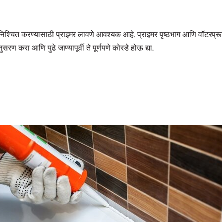
िश्चित करण्यासाठी प्राइमर लावणे आवश्यक आहे. प्राइमर पृष्ठभाग आणि वॉटरप्रूफि
सरण करा आणि पुढे जाण्यापूर्वी ते पूर्णपणे कोरडे होऊ द्या.