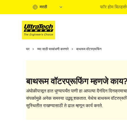
फॉर होम बिल्डर्स
मराठी
होम बिल्डिं
घर
च्या साठी घरबांधणी करणारे
बाथरूम वॉटरप्रूफिंग
होम बिल्डिंग
इन्फॉरमेश
एक्सपर्ट आर
बाथरूम वॉटरप्रूफिंग म्हणजे काय? 
बाय सोल्युश
क्वीक गाईड
अंघोळीपासून हात धुण्यापर्यंत पाणी हा आपल्या दैनंदिन दिनक्रमाच
होम बिल्डिं
संपर्कामुळे अनेक समस्या उद्भवू शकतात. येथेच बाथरूम वॉटरप्रू
सुस्थितीत राखण्यासाठी ते ढाल म्हणून कार्य करते.