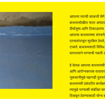
आपल्या घराची काळजी घेणे म
बाथरूमदेखील याला अपवाद 
दीर्घायुष्य आणि टिकाऊपणा स
आपल्या बाथरूमच्या संरचने
प्रभावांपासून सुरक्षित ठेव
टाळते. बाथरूमसाठी विविध स
वापरल्याने पाण्याची गळती 
हे केवळ आपल्या बाथरूमची र
आणि आरोग्यकारक वातावरणाच
नुकसानीमुळे महागडी दुरुस
बाथरूमची एकंदरीत कार्य
त्यामुळे पाण्याशी संबंधित 
टिकवून ठेवण्यासाठी योग्य