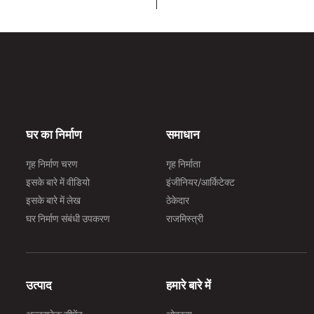
अल्ट्र
समय अन्
https
घर बना
https
अल्ट्रा
लिमिटेड
घर का निर्माण
समाधान
(आरएमस
यह विश्
गृह निर्माण चरण
गृह निर्माता
एक ब्रा
इसके बारे में वीडियो
इंजीनियर/आर्किटेक्ट
और 'नव
इसके बारे में लेख
ठेकेदार
इंजीनि
घर निर्माण संबंधी उपकरण
राजमिस्त्री
इमारतो
की सीम
उत्पाद
हमारे बारे में