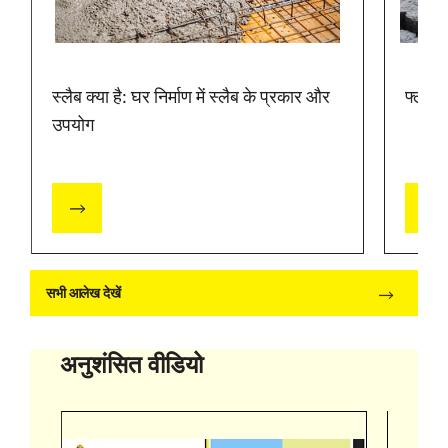
स्लैब क्या है: घर निर्माण में स्लैब के प्रकार और
फ्लाई ऐ
उपयोग
सभी आलेख देखें
अनुशंसित वीडियो