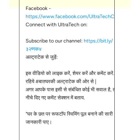
बनाया 
Facebook -
तकनीक 
https://www.facebook.com/UltraTechCem...
स्लैब 
Connect with UltraTech on:
फर्श क
औद्योग
Subscribe to our channel:
https://bit.ly/
लेकिन
३२ष्गक४
किया ज
अल्ट्राटेक से जुड़ें:
जिसने 
पारंपर
इस वीडियो को लाइक करें, शेयर करें और कमेंट करें. देखते
बनाने 
रहिये #बातघरकी अल्ट्राटेक की ओर से |
प्रक्र
अगर आपके पास इसी से संबंधित कोई भी सवाल है, तो हमें
एक ही 
नीचे दिए गए कमेंट सेक्शन में बताय.
करके ब
प्री-क
"घर के छत पर रूफटॉप स्विमिंग पूल बनाने की सारी
है। फि
जानकारी पाए।
दो दिन
फिर मो
या स्थ