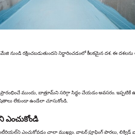
టర్ డేమేజి నుండి రక్షించబడుతుందని నిర్ధారించడంలో కీలకమైన దశ. ఈ దశల
ారంభించే ముందు, బాత్రూమ్‌ని సరిగ్గా సిద్ధం చేయడం అవసరం. ఇప్పటికే ఉన్న ఏదైన
ుషితాలు లేకుండా ఉండేలా చూసుకోండి.
‌ని ఎంచుకోండి
మెటీరియల్‌ని ఎంచుకోవడం చాలా ముఖ్యం. వాటర్ ప్రూఫింగ్ పొరలు, లిక్విడ్ 