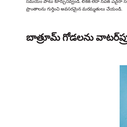
సమయం పాటు కూర్చునివ్వండి. లీకేజ్ లేదా సీపేజ్ ఏవైనా 
ప్రాంతాలను గుర్తించి అవసరమైన మరమ్మతులు చేయండి.
బాత్రూమ్ గోడలను వాటర్‌ప