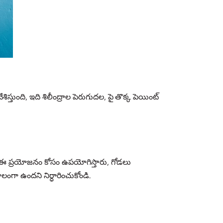
ిస్తుంది, ఇది శిలీంద్రాల పెరుగుదల, పై తొక్క పెయింట్
ా ఈ ప్రయోజనం కోసం ఉపయోగిస్తారు, గోడలు
ూలంగా ఉందని నిర్ధారించుకోండి.