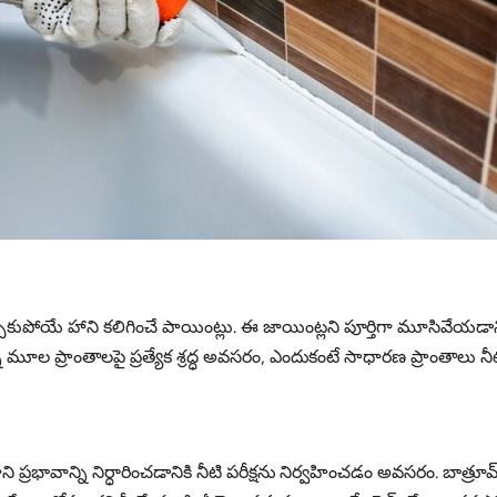
యే హాని కలిగించే పాయింట్లు. ఈ జాయింట్లని పూర్తిగా మూసివేయడానికి మీర
ూల ప్రాంతాలపై ప్రత్యేక శ్రద్ధ అవసరం, ఎందుకంటే సాధారణ ప్రాంతాలు నీట
 దాని ప్రభావాన్ని నిర్ధారించడానికి నీటి పరీక్షను నిర్వహించడం అవసరం. బా