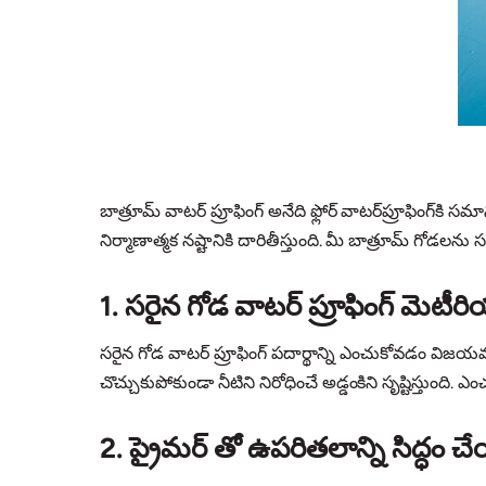
బాత్రూమ్ వాటర్ ప్రూఫింగ్ అనేది ఫ్లోర్ వాటర్‌ప్రూఫింగ్‌కి
నిర్మాణాత్మక నష్టానికి దారితీస్తుంది. మీ బాత్రూమ్ గోడ
1. సరైన గోడ వాటర్ ప్రూఫింగ్ మెటీరి
సరైన గోడ వాటర్ ప్రూఫింగ్ పదార్థాన్ని ఎంచుకోవడం వి
చొచ్చుకుపోకుండా నీటిని నిరోధించే అడ్డంకిని సృష్టిస్తుంద
2. ప్రైమర్‌ తో ఉపరితలాన్ని సిద్ధం 