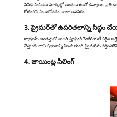
వివిధ ఎంపికలు మార్కెట్లో అందుబాటులో ఉన్నాయి. ప్రతి దా
కోటింగ్‌ని ఎంచుకోవడం చాలా అవసరం.
3. ప్రైమర్‌తో ఉపరితలాన్ని సిద్ధం చ
బాత్రూమ్ అంతస్తులో వాటర్ ప్రూఫింగ్ మెటీరియల్ సరైన అడ్
చేస్తుంది. దాని ప్రభావాన్ని పెంచుతుంది. ప్రైమర్‌ను వర
4. జాయింట్ల సీలింగ్