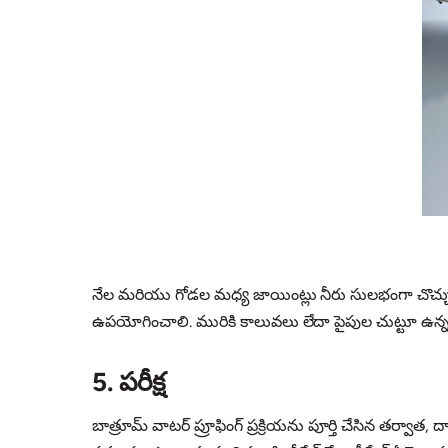
నేల మరియు గోడల మధ్య జాయింట్లు నీరు సులభంగా చొచ్చుకుపో
ఉపయోగించాలి. మురికి కాలువలు లేదా పైపుల చుట్టూ ఉన్న మ
5. పరీక్ష
బాత్రూమ్ వాటర్ ప్రూఫింగ్ ప్రక్రియను పూర్తి చేసిన తర్వాత,