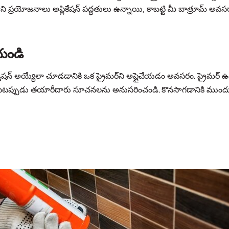
ని ప్రయోజనాలు అప్లికేషన్ పద్ధతులు ఉన్నాయి, కాబట్టి మీ బాత్రూమ్ అవసర
ేయండి
హెషన్‌ అయ్యేలా చూడడానికి ఒక ప్రైమర్‌ని అప్లైచేయడం అవసరం. ప్రైమర్ ఉపర
్తింపజేసేటప్పుడు తయారీదారు సూచనలను అనుసరించండి. కొనసాగడానికి ముందు 