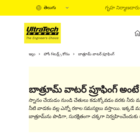
గృహ నిర్మాణదార
తెలుగు
గృహ నిర్మాణ మార్గదర్శిని
ఇల్లు
హోం Ǹలడ్ర్స్ కోసం
బాత్రూమ్ వాటర్ ప్రూఫింగ్
గృహ నిర్మాణ దశలు
సమాచార వీడియోలు
నిపుణుల కథనాలు
బాత్రూమ్ వాటర్ ప్రూఫింగ్ అంట
సొల్యూషన్స్ కొనండి
త్వరిత మార్గదర్శిని(tvarita margadarsini
స్నానం చేయడం నుండి చేతులు కడుక్కోవడం వరకు నీరు మ
గృహ నిర్మాణ ప్రాథమిక అంశాలు(gruha n
నీటి వాడకం వల్ల ఎన్నో రకాల సమస్యలు వస్తాయి. ఇక్కడే మన
బాత్రూమ్‌ను పొడిగా, సురక్షితంగా చక్కగా నిర్వహించేందుకు ఒక 