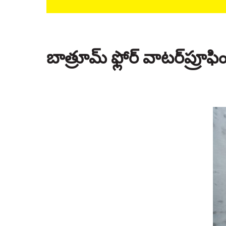
బాత్రూమ్ ఫ్లోర్ వాటర్‌ప్రూఫింగ్‌