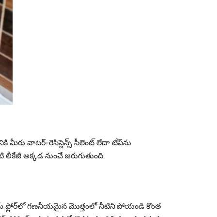
ు వాటర్-రెసిస్టెన్స్ సీలెంట్ లేదా టేప్‌ను
ి లీకేజీ అక్కడ నుంచే జరుగుతుంది.
త్రూమ్ ఫ్లోర్‌లో గణనీయమైన మొత్తంలో నీటిని పోయండి కొంత