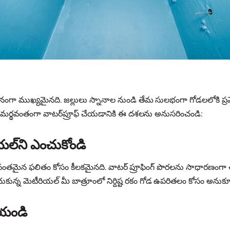
 సమానంగా ముఖ్యమైనది. జల్లులు స్నానాల నుండి తేమ సులభంగా గోడలలోకి ప్రవేశ
లను సమర్థవంతంగా వాటర్‌ప్రూఫ్ చేయడానికి ఈ దశలను అనుసరించండి:
యల్‌ని ఎంచుకోండి
జయవంతమైన ఫలితం కోసం కీలకమైనది. వాటర్ ప్రూఫింగ్ పొరలను సాధారణంగ
ి. ఎంచుకున్న మెటీరియల్ మీ బాత్రూంలో నిర్దిష్ట రకం గోడ ఉపరితలం కోసం అనుక
చేయండి