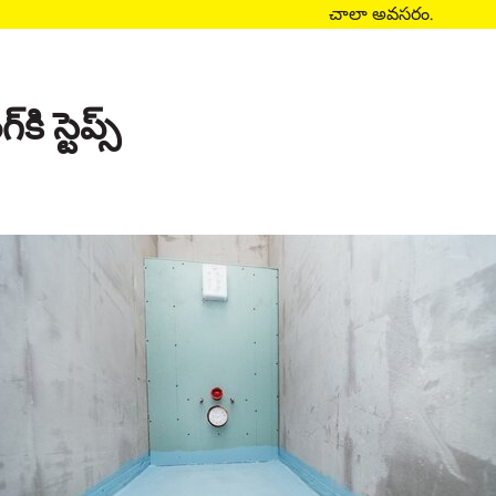
చాలా అవసరం.
కి స్టెప్స్