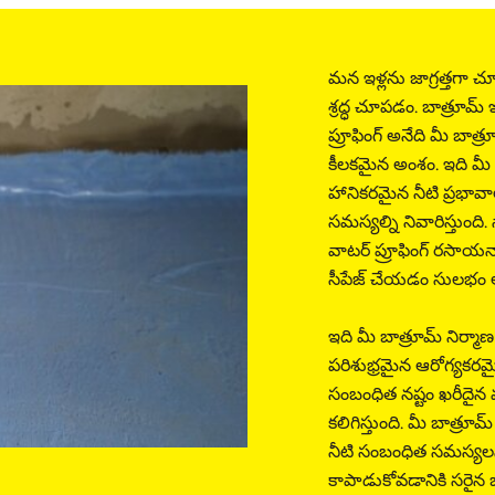
మన ఇళ్లను జాగ్రత్తగా
శ్రద్ధ చూపడం. బాత్రూమ
ప్రూఫింగ్ అనేది మీ బాత్ర
కీలకమైన అంశం. ఇది మీ 
హానికరమైన నీటి ప్రభావాల 
సమస్యల్ని నివారిస్తుంది
వాటర్ ప్రూఫింగ్ రసాయనాల
సీపేజ్ చేయడం సులభం 
ఇది మీ బాత్రూమ్ నిర్మా
పరిశుభ్రమైన ఆరోగ్యకరమై
సంబంధిత నష్టం ఖరీదైన 
కలిగిస్తుంది. మీ బాత్రూమ
నీటి సంబంధిత సమస్యలను
కాపాడుకోవడానికి సరైన బాత