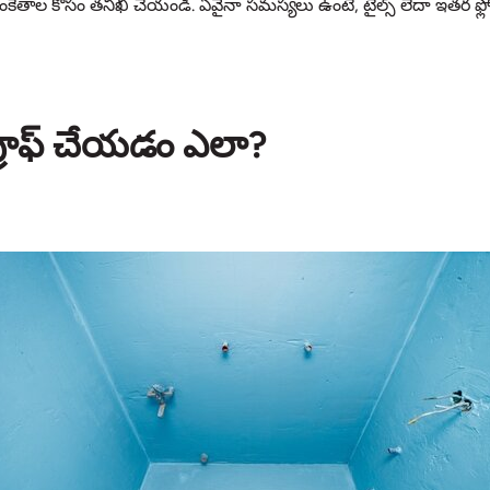
సంకేతాల కోసం తనిఖీ చేయండి. ఏవైనా సమస్యలు ఉంటే, టైల్స్ లేదా ఇతర ఫ్
్రూఫ్ చేయడం ఎలా?