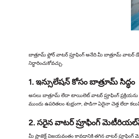
బాత్రూమ్ ఫ్లోర్ వాటర్ ప్రూఫింగ్ అనేది మీ బాత్రూమ్ వా
నిర్ధారించుకోవచ్చు.
1. ఇన్సులేషన్ కోసం బాత్రూమ్ సిద్ధం
అసలు బాత్రూమ్ లేదా టాయిలెట్ వాటర్ ప్రూఫింగ్ ప్రక్రియను ప్ర
ముందు ఉపరితలం శుభ్రంగా, పొడిగా ఏదైనా చెత్త లేదా కల
2. సరైన వాటర్ ప్రూఫింగ్ మెటీరియల్
మీ ప్రాజెక్ట్ విజయవంతం కావడానికి తగిన వాటర్ ప్రూఫింగ్ 