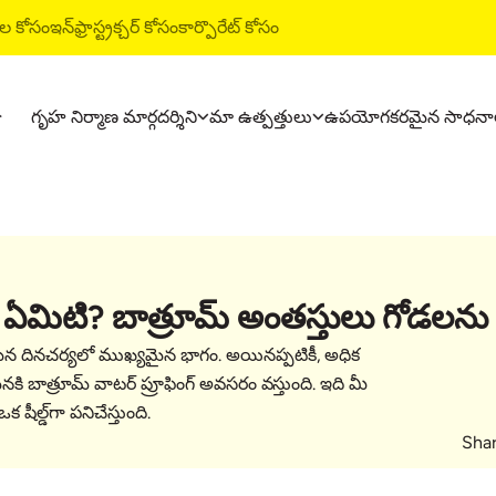
ుల కోసం
ఇన్‌ఫ్రాస్ట్రక్చర్ కోసం
కార్పొరేట్ కోసం
గృహ నిర్మాణ మార్గదర్శిని
మా ఉత్పత్తులు
ఉపయోగకరమైన సాధనా
ఉత్పత్తులు
అల్ట్రాటెక్ నిర
అల్ట్రాటెక్ సిమెంట్
వాటర్ ప్రూఫింగ్ 
అల్ట్రాటెక్ వెదర్ ప్లస్
స్టైల్ ఎపాక్సీ గ్రౌ
రెడీ మిక్స్ కాంక్రీట్
టైల్ & మార్బుల్ 
ే ఏమిటి? బాత్రూమ్ అంతస్తులు గోడలను రక
అల్ట్రాటెక్ బిల్డింగ్ సొల్యూషన్స్
)
న దినచర్యలో ముఖ్యమైన భాగం. అయినప్పటికీ, అధిక
irmana prathamika ansalu)
కి బాత్రూమ్ వాటర్ ప్రూఫింగ్ అవసరం వస్తుంది. ఇది మీ
షీల్డ్‌గా పనిచేస్తుంది.
Shar