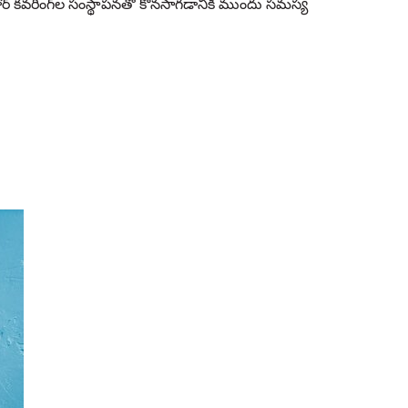
లోర్ కవరింగ్‌ల సంస్థాపనతో కొనసాగడానికి ముందు సమస్య