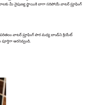
ాలకు మీ నైపుణ్య స్థాయికి బాగా సరిపోయే వాటర్ ప్రూఫింగ్
ితలం వాటర్ ప్రూఫింగ్ పొర మధ్య బాండ్‌ని క్రియేట్
పూర్తిగా ఆరనివ్వండి.