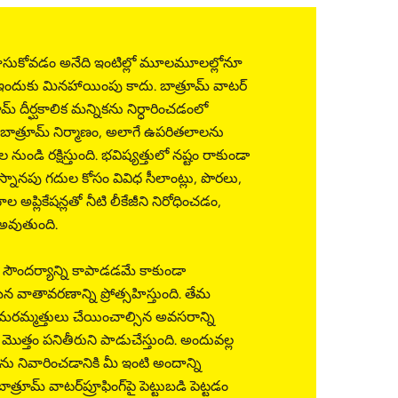
 చూసుకోవడం అనేది ఇంటిల్లో మూలమూలల్లోనూ
్ ఇందుకు మినహాయింపు కాదు. బాత్రూమ్ వాటర్
ూమ్ దీర్ఘకాలిక మన్నికను నిర్ధారించడంలో
బాత్రూమ్ నిర్మాణం, అలాగే ఉపరితలాలను
నుండి రక్షిస్తుంది. భవిష్యత్తులో నష్టం రాకుండా
. స్నానపు గదుల కోసం వివిధ సీలాంట్లు, పొరలు,
 అప్లికేషన్లతో నీటి లీకేజీని నిరోధించడం,
అవుతుంది.
ణ సౌందర్యాన్ని కాపాడడమే కాకుండా
న వాతావరణాన్ని ప్రోత్సహిస్తుంది. తేమ
మరమ్మత్తులు చేయించాల్సిన అవసరాన్ని
్ మొత్తం పనితీరుని పాడుచేస్తుంది. అందువల్ల
 నివారించడానికి మీ ఇంటి అందాన్ని
్రూమ్ వాటర్‌ప్రూఫింగ్‌పై పెట్టుబడి పెట్టడం