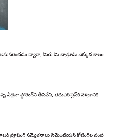
ను అనుసరించడం ద్వారా, మీరు మీ బాత్రూమ్ ఎక్కువ కాలం
ా ఫ్లోరింగ్‌ని తీసివేసి, తదుపరి స్టెప్‌కి వెళ్లడానికి
వాటర్ ప్రూఫింగ్ సమ్మేళనాలు సిమెంటియస్ కోటింగ్‌ల వంటి