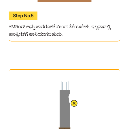
Step No.5
ಶಟರಿಂಗ್ ಅನ್ನು ಜಾಗರೂಕತೆಯಿಂದ ತೆಗೆಯಬೇಕು. ಇಲ್ಲವಾದಲ್ಲಿ,
ಕಾಂಕ್ರೀಟ್‌ಗೆ ಹಾನಿಯಾಗಬಹುದು.