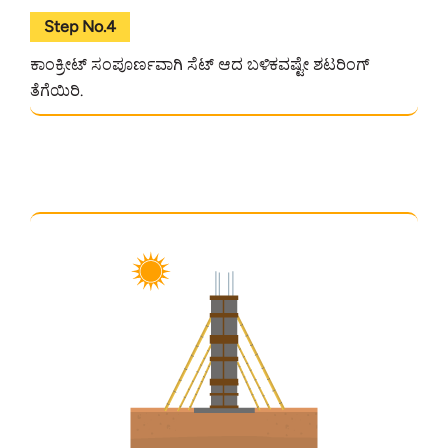
Step No.4
ಕಾಂಕ್ರೀಟ್ ಸಂಪೂರ್ಣವಾಗಿ ಸೆಟ್ ಆದ ಬಳಿಕವಷ್ಟೇ ಶಟರಿಂಗ್
ತೆಗೆಯಿರಿ.