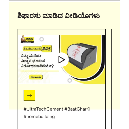
ಶಿಫಾರಸು ಮಾಡಿದ ವೀಡಿಯೊಗಳು
#UltraTechCement #BaatGharKi
#Baa
#homebuilding
#Ind