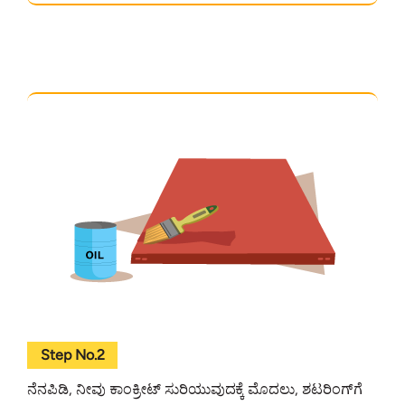
Step No.2
ನೆನಪಿಡಿ, ನೀವು ಕಾಂಕ್ರೀಟ್ ಸುರಿಯುವುದಕ್ಕೆ ಮೊದಲು, ಶಟರಿಂಗ್‌ಗೆ