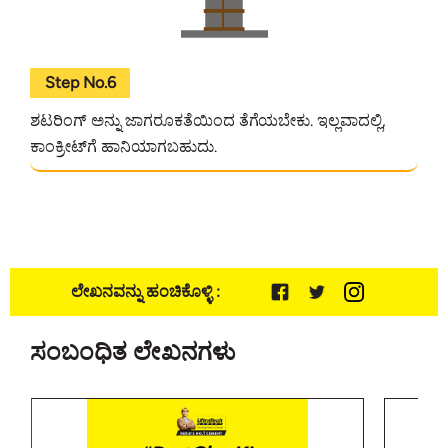
Step No.6
ಶಟರಿಂಗ್ ಅನ್ನು ಜಾಗರೂಕತೆಯಿಂದ ತೆಗೆಯಬೇಕು. ಇಲ್ಲವಾದಲ್ಲಿ,
ಕಾಂಕ್ರೀಟ್‌ಗೆ ಹಾನಿಯಾಗಬಹುದು.
ಲೇಖನವನ್ನು ಹಂಚಿಕೊಳ್ಳಿ :
ಸಂಬಂಧಿತ ಲೇಖನಗಳು