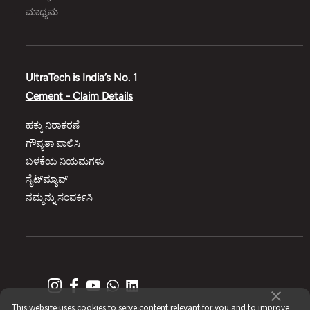
ಮಾಧ್ಯಮ
UltraTech is India’s No. 1
Cement - Claim Details
ಹಕ್ಕು ನಿರಾಕರಣೆ
ಗೌಪ್ಯತಾ ಪಾಲಿಸಿ
ಬಳಕೆಯ ನಿಯಮಗಳು
ಸೈಟ್‌ಮ್ಯಾಪ್‌
ನಮ್ಮನ್ನು ಸಂಪರ್ಕಿಸಿ
This website uses cookies to serve content relevant for you and to improve