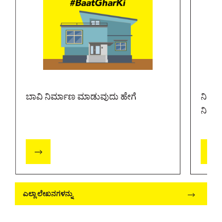
ಬಾವಿ ನಿರ್ಮಾಣ ಮಾಡುವುದು ಹೇಗೆ
ನಿಮ್ಮ
ನಿರೋ
ಎಲ್ಲಾ ಲೇಖನಗಳನ್ನು