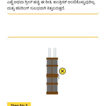
ಎಣ್ಣೆ ಅಥವಾ ಗ್ರೀಸ್ ಹಚ್ಚಿ. ಈ ರೀತಿ, ಕಾಂಕ್ರೀಟ್ ಅಂಟಿಕೊಳ್ಳುವುದಿಲ್ಲ
ಮತ್ತು ಶಟರಿಂಗ್ ಸುಲಭವಾಗಿ ಕಿತ್ತುಬರುತ್ತದೆ.
Step No.3