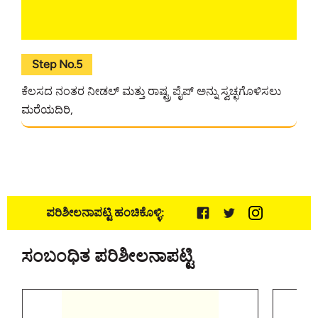
Step No.5
ಕೆಲಸದ ನಂತರ ನೀಡಲ್ ಮತ್ತು ರಾಷ್ಟ್ರ ಪೈಪ್ ಅನ್ನು ಸ್ವಚ್ಛಗೊಳಿಸಲು
ಮರೆಯದಿರಿ,
ಪರಿಶೀಲನಾಪಟ್ಟಿ ಹಂಚಿಕೊಳ್ಳಿ:
ಸಂಬಂಧಿತ ಪರಿಶೀಲನಾಪಟ್ಟಿ