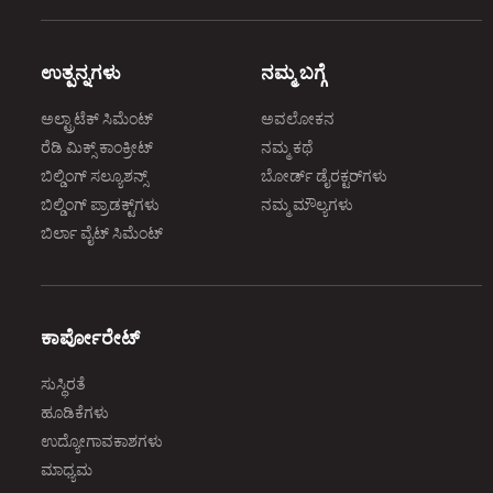
ಉತ್ಪನ್ನಗಳು
ನಮ್ಮ ಬಗ್ಗೆ
ಅಲ್ಟ್ರಾಟೆಕ್‌ ಸಿಮೆಂಟ್‌
ಅವಲೋಕನ
ರೆಡಿ ಮಿಕ್ಸ್‌ ಕಾಂಕ್ರೀಟ್‌
ನಮ್ಮ ಕಥೆ
ಬಿಲ್ಡಿಂಗ್‌ ಸಲ್ಯೂಶನ್ಸ್‌
ಬೋರ್ಡ್‌ ಡೈರಕ್ಟರ್‌ಗಳು
ಬಿಲ್ಡಿಂಗ್‌ ಪ್ರಾಡಕ್ಟ್‌ಗಳು
ನಮ್ಮ ಮೌಲ್ಯಗಳು
ಬಿರ್ಲಾ ವೈಟ್‌ ಸಿಮೆಂಟ್‌
ಕಾರ್ಪೋರೇಟ್‌
ಸುಸ್ಥಿರತೆ
ಹೂಡಿಕೆಗಳು
ಉದ್ಯೋಗಾವಕಾಶಗಳು
ಮಾಧ್ಯಮ