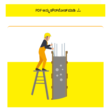
PDF ಅನ್ನು ಡೌನ್‌ಲೋಡ್ ಮಾಡಿ