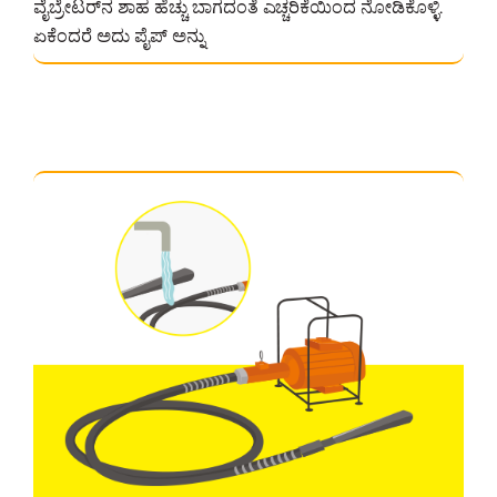
ವೈಬ್ರೇಟರ್‌ನ ಶಾಹ ಹೆಚ್ಚು ಬಾಗದಂತೆ ಎಚ್ಚರಿಕೆಯಿಂದ ನೋಡಿಕೊಳ್ಳಿ.
ಏಕೆಂದರೆ ಅದು ಪೈಪ್ ಅನ್ನು