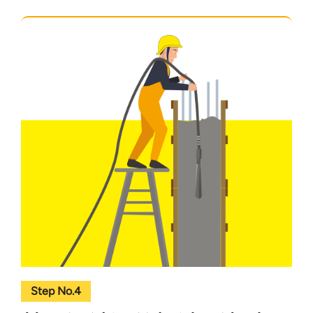
Step No.4