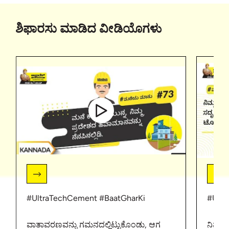
ಶಿಫಾರಸು ಮಾಡಿದ ವೀಡಿಯೊಗಳು
#UltraTechCement #BaatGharKi
#Ult
ವಾತಾವರಣವನ್ನು ಗಮನದಲ್ಲಿಟ್ಟುಕೊಂಡು, ಆಗ
ನಿಮಗೆ