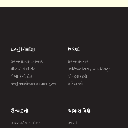
ઘરનું નિર્માણ
ઉકેલો
ઘર બનાવવાના તબક્કા
ઘર બનાવનાર
વીડિયો કેવી રીતે
એન્જિનીયર્સ / આર્કિટેક્ટ્સ
લેખો કેવી રીતે
કોન્ટ્રાક્ટરો
ઘરનું આયોજન કરવાના ટૂલ્સ
કડિયાઓ
ઉત્પાદનો
અમારા વિશે
અલ્ટ્રાટૅક સીમેન્ટ
ઝાંખી