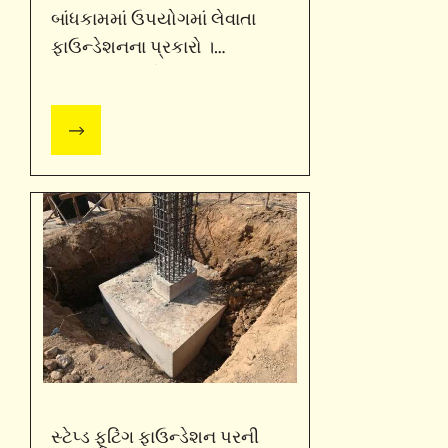
બાંધકામમાં ઉપયોગમાં લેવાતા
ફાઉન્ડેશનના પ્રકારો ।
અલ્ટ્રાટૅક સીમેન્ટ
સ્ટેપ્ડ ફૂટિંગ ફાઉન્ડેશન પરની