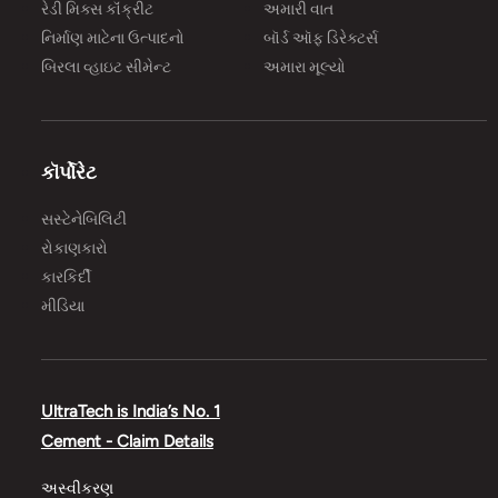
રેડી મિક્સ કૉંક્રીટ
અમારી વાત
નિર્માણ માટેના ઉત્પાદનો
બૉર્ડ ઑફ ડિરેક્ટર્સ
બિરલા વ્હાઇટ સીમેન્ટ
અમારા મૂલ્યો
કૉર્પોરેટ
સસ્ટેનેબિલિટી
રોકાણકારો
કારકિર્દી
મીડિયા
UltraTech is India’s No. 1
Cement - Claim Details
અસ્વીકરણ