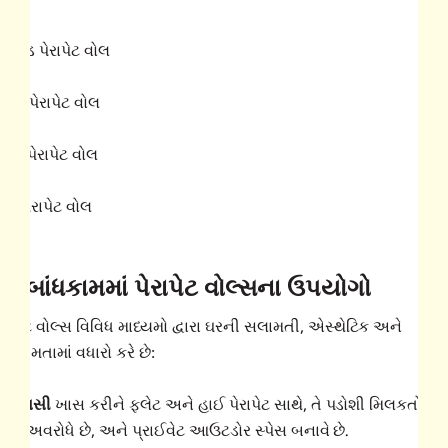
્લોપડ પેરાપેટ વોલ
્ટેપ્ડ પેરાપેટ વોલ
્લેટ પેરાપેટ વોલ
ર્વ્ડ પેરાપેટ વોલ
ઘર બાંધકામમાં પેરાપેટ વોલ્સના ઉપયોગો
ેરાપેટ વોલ્સ વિવિધ માધ્યમો દ્વારા ઘરની સલામતી, એસ્થેટિક અને
ાર્યક્ષમતામાં વધારો કરે છે:
્રાઇવસી
ખાસ કરીને ફ્લેટ અને હાઈ પેરાપેટ સાથે, તે પડોશી મિલકતોમાંથ
્યૂને અવરોધે છે, અને પ્રાઈવેટ આઉટડોર સ્પેસ બનાવે છે.