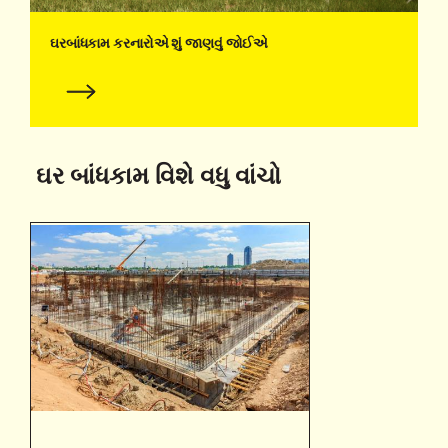
ઘરબાંધકામ કરનારોએ શું જાણવું જોઈએ
ઘર બાંધકામ વિશે વધુ વાંચો