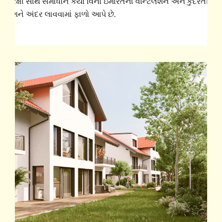
ે, સુરક્ષા સાથે સમાધાન કર્યા વિના ઇમારતના વેન્ટિલેશન અને કુદરતી
્રકાશને અંદર લાવવામાં ફાળો આપે છે.