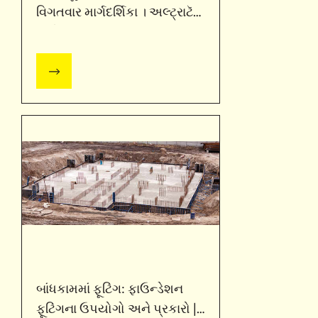
વિગતવાર માર્ગદર્શિકા । અલ્ટ્રાટૅક
સીમેન્ટ
બાંધકામમાં ફૂટિંગ: ફાઉન્ડેશન
ફૂટિંગના ઉપયોગો અને પ્રકારો |