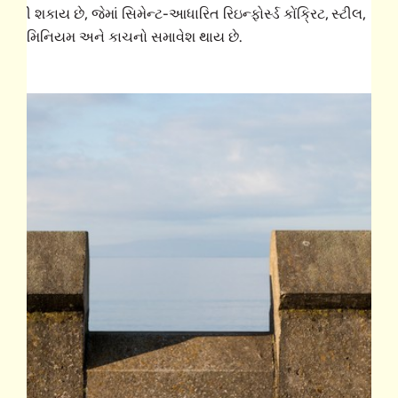
નાવી શકાય છે, જેમાં સિમેન્ટ-આધારિત રિઇન્ફોર્સ્ડ કોંક્રિટ, સ્ટીલ,
લ્યુમિનિયમ અને કાચનો સમાવેશ થાય છે.