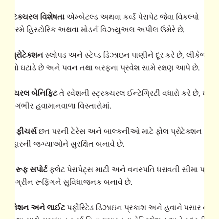
ર્કિટેક્ચરલ વિશેષતા
એમ્બેટલ્ડ અથવા કર્વ્ડ પેરાપેટ જેવા વિકલ્પો
નુક્રમે હિસ્ટોરિક અથવા મોડર્ન વિઝ્યુઅલ અપીલ ઉમેરે છે.
ેધર પ્રોટેક્શન
સ્લોપડ અને સ્ટેપ્ડ ડિઝાઇન પાણીને દૂર કરે છે, લીકેજના
ોખમો ઘટાડે છે અને પવન તથા બરફના પ્રવેશ સામે રક્ષણ આપે છે.
્ટ્રક્ચરલ બેનિફિટ
તે રવેશની સ્ટ્રક્ચરલ ઈન્ટેગ્રિટી વધારો કરે છે, ખાસ
રીને ગંભીર હવામાનવાળા વિસ્તારોમાં.
ેફટી ફીચર્સ
છત પરની ટેરેસ અને બાલ્કનીઓ માટે ફોલ પ્રોટેક્શન આપે
ે, બહારની જગ્યાઓને સુરક્ષિત બનાવે છે.
્રીન રૂફ સપોર્ટ
ફ્લેટ પેરાપેટ્સ માટી અને વનસ્પતિ ધરાવતી સીમા પ્રદા
રીને ગ્રીન રૂફિંગને સુવિધાજનક બનાવે છે.
ેન્ટિલેશન અને લાઈટ
પર્ફોરિટેડ ડિઝાઇન પ્રકાશ અને હવાને પસાર થવા દ