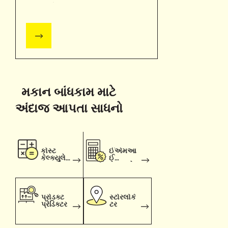
અલ્ટ્રાટેક
મકાન બાંધકામ માટે
અંદાજ આપતા સાધનો
કોસ્ટ
ઈએમઆ
કેલ્ક્યુલેટ
ઈ
ર
કેલ્ક્યુલેટ
ર
પ્રોડક્ટ
સ્ટોરલોકે
પ્રેડિક્ટર
ટર