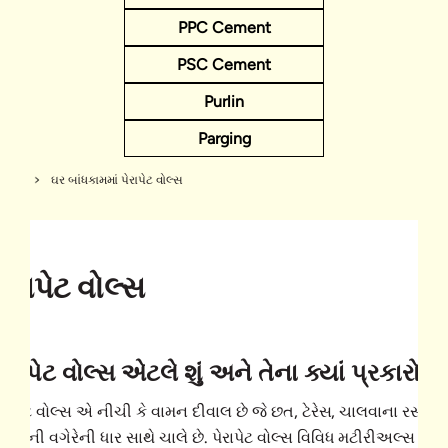
PPC Cement
PSC Cement
Purlin
Parging
ssary
ઘર બાંધકામમાં પેરાપેટ વોલ્સ
પેરાપેટ વોલ્સ
પેરાપેટ વોલ્સ એટલે શું અને તેના ક્યાં પ્રકારો છે
ેરાપેટ વોલ્સ એ નીચી કે વામન દીવાલ છે જે છત, ટેરેસ, ચાલવાના રસ્તા,
ાલ્કની વગેરેની ધાર સાથે ચાલે છે. પેરાપેટ વોલ્સ વિવિધ મટીરીઅલ્સ માંથ