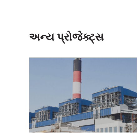
અન્ય પ્રોજેક્ટ્સ