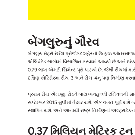
બેંગલુરુનું ગૌરવ
બેંગલુરુ મેટ્રો રેઈલ પ્રોજેક્ટ શહેરનો ઉત્કૃષ્ઠ આંતરમા
એલિવેટેડ ભાગોમાં વિભાજિત કરવામાં આવ્યો છે અને દરેકન
0.79 લાખ એમટી સિમેન્ટ પૂરો પાડ્યો છે, જેથી રીચમાં કા
દક્ષિણ કોરિડોરમાં રીચ-3 અને રીચ-4નું પણ નિર્માણ કરવામ
પ્રથમ રીચ એમ.જી. રોડને બાયપ્પનહલ્લી ટર્મિનલની સાથે 
સપ્ટેમ્બર 2015 સુધીમાં તૈયાર થશે. એક વખત પૂર્ણ થશે ત
સ્થાપિત થશે. અને આનાથી રાષ્ટ્ર નિર્માણનાં અલ્ટ્રાટેક
0.37 મિલિયન મેટ્રિક ટન 