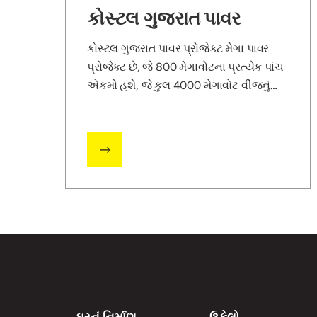
કોસ્ટલ ગુજરાત પાવર
કોસ્ટલ ગુજરાત પાવર પ્રોજેક્ટ મેગા પાવર
પ્રોજેક્ટ છે, જે 800 મેગાવોટના પ્રત્યેક પાંચ
એકમો હશે, જે કુલ 4000 મેગાવોટ વીજનું
ઉત્પાદન કરશે. ઈનપુટમાં દિવસદીઠ 40,000
એમટી આયાતી કોલસાનો સમાવેશ થશે,