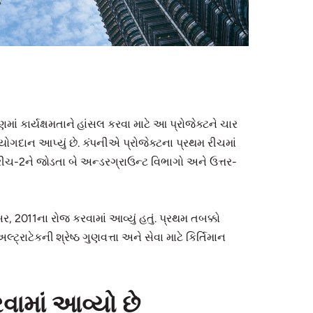
માં કાર્યક્ષમતાને હાંસલ કરવા માટે આ પ્રોજેક્ટને ચાર
યોગદાન આપ્યું છે. કંપનીએ પ્રોજેક્ટના પ્રથમ રીચમાં
ને રીચ-2ને જોડતા બે અન્ડરગ્રાઉન્ટ વિભાગો અને ઉત્તર-
, 2011ના રોજ કરવામાં આવ્યું હતું. પ્રથમ તબક્કો
રાટેકની શ્રેષ્ઠ ગુણવત્તા અને સેવા માટે કિર્તિમાન
વામાં આવ્યો છે