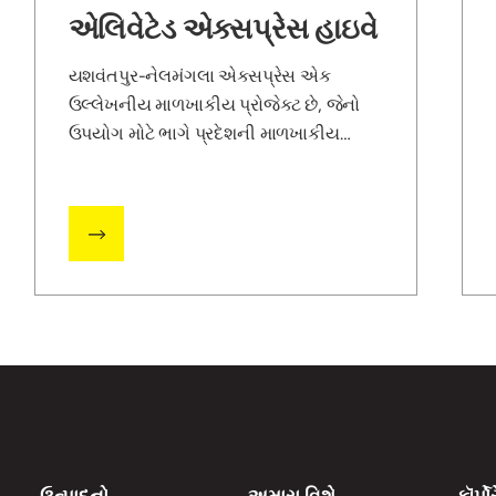
એલિવેટેડ એક્સપ્રેસ હાઇવે
યશવંતપુર-નેલમંગલા એક્સપ્રેસ એક
ઉલ્લેખનીય માળખાકીય પ્રોજેક્ટ છે, જેનો
ઉપયોગ મોટે ભાગે પ્રદેશની માળખાકીય
ક્ષેત્રની વૃદ્ધિને પ્રદર્શિત કરવા માટે થાય છે.