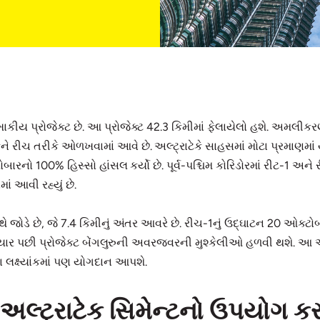
ળખાકીય પ્રોજેક્ટ છે. આ પ્રોજેક્ટ 42.3 કિમીમાં ફેલાયેલો હશે. અમલીકરણ
ે રીચ તરીકે ઓળખવામાં આવે છે. અલ્ટ્રાટેકે સાહસમાં મોટા પ્રમાણમાં 
રોબારનો 100% હિસ્સો હાંસલ કર્યો છે. પૂર્વ-પશ્ચિમ કોરિડોરમાં રીટ-1 અ
ાં આવી રહ્યું છે.
જોડે છે, જે 7.4 કિમીનું અંતર આવરે છે. રીચ-1નું ઉદ્ઘાટન 20 ઓક્ટોબર
્યાર પછી પ્રોજેક્ટ બેંગલુરુની અવરજવરની મુશ્કેલીઓ હળવી થશે. આ અલ્ટ્
ના લક્ષ્યાંકમાં પણ યોગદાન આપશે.
અલ્ટ્રાટેક સિમેન્ટનો ઉપયોગ કર