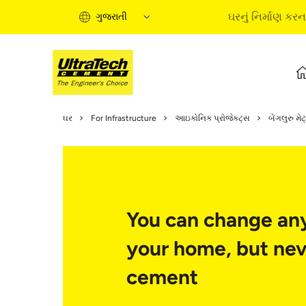
ઘરનું નિર્માણ કરન
ગુજરાતી
ઘરનું નિર્માણ કરવાની માર્ગદર
ઘર
For Infrastructure
આઇકોનિક પ્રોજેક્ટ્સ
બેંગલુરુ મેટ
ઘરના નિર્માણના તબક્કાઓ
માહિતીપ્રદ વીડિયો
નિષ્ણાતોના લેખ
સોલ્યુશન્સ ખરીદો
ટૂંકી માર્ગદર્શિકા
You can change any
ઘરનું નિર્માણ કરવાની મૂળ
your home, but nev
cement