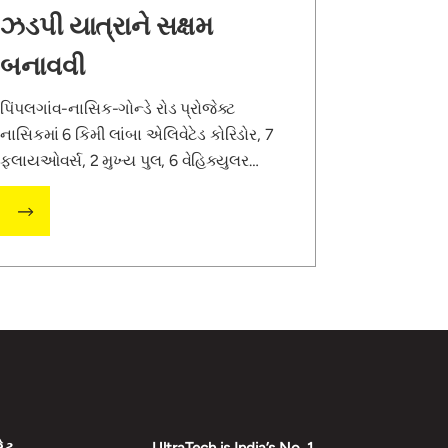
ઝડપી યાત્રાને સક્ષમ
બનાવવી
પિંપલગાંવ-નાસિક-ગોન્ડે રોડ પ્રોજેક્ટ
નાસિકમાં 6 કિમી લાંબા એલિવેટેડ કોરિડોર, 7
ફ્લાયઓવર્સ, 2 મુખ્ય પુલ, 6 વેહિક્યુલર
અન્ડરપાસ,