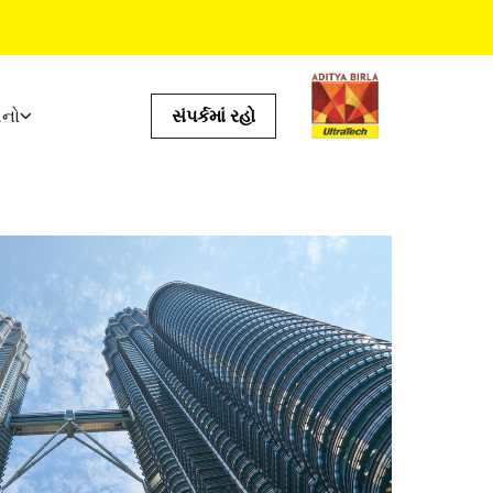
ધનો
સંપર્કમાં રહો
ઉપયોગી સાધનો
ખર્ચનું કેલક્યુલેટર
સ્ટોર લૉકેટર
્ટમ
પ્રોડક્ટ પ્રીડિક્ટર
ઇએમઆઈનું કેલક્યુલેટર
ટાઇલ કેલ્ક્યુલેટર