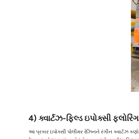
4) ક્વાર્ટઝ-ફિલ્ડ ઇપોક્સી ફ્લોરિંગ
આ પ્રકાર ઇપોક્સી પોલીમર રેઝિનને રંગીન ક્વાર્ટઝ કણો