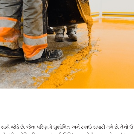
 સાથે જોડે છે, જેના પરિણામે સુશોભિત અને ટકાઉ સપાટી મળે છે. તેનો 