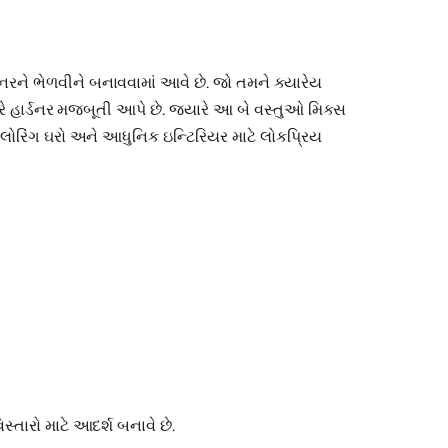
ડનરને ભેળવીને બનાવવામાં આવે છે. જો તમને ક્યારેય
યારે હાર્ડનર મજબૂતી આપે છે. જ્યારે આ બે વસ્તુઓ મિક્સ
્લોરિંગ ઘરો અને આધુનિક ઇન્ટિરિયર માટે લોકપ્રિય
્તારો માટે આદર્શ બનાવે છે.