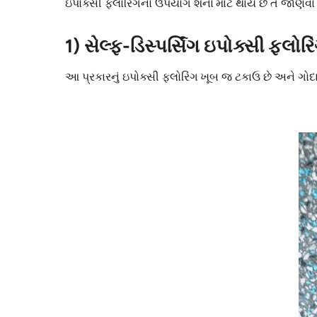
ઇપોક્સી ફ્લોરિંગનો ઉપયોગ શેના માટે થાય છે તે જાણવા 
1) સેલ્ફ-ડિસ્પર્સિંગ ઇપોક્સી ફ્લોરિ
આ પ્રકારનું ઇપોક્સી ફ્લોરિંગ ખૂબ જ ટકાઉ છે અને ગો