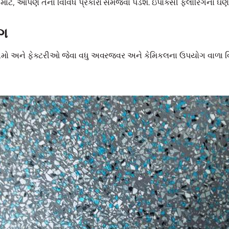
માટે, આપણે તેના વિવિધ પ્રકારો સમજવા પડશે. ઇપોક્સી ફ્લોરિંગના ઘણા
ંગ
દામો અને ફેક્ટરીઓ જેવા વધુ અવરજવર અને કેમિકલના ઉપયોગ વાળા વિસ્