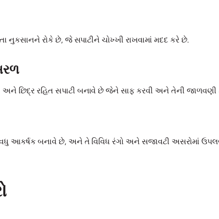
 નુકસાનને રોકે છે, જે સપાટીને ચોખ્ખી રાખવામાં મદદ કરે છે.
 સરળ
ી અને છિદ્ર રહિત સપાટી બનાવે છે જેને સાફ કરવી અને તેની જાળવણી
ધુ આકર્ષક બનાવે છે, અને તે વિવિધ રંગો અને સજાવટી અસરોમાં ઉપલબ્
ો