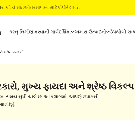
ારા લોકો માટે
આંતરમાળખાં માટે
કૉર્પોરેટ માટે
ઘરનું નિર્માણ કરવાની માર્ગદર્શિકા
અમારા ઉત્પાદનો
ઉપયોગી સા
્શિકા
ઉત્પાદનો
અલ્ટ્રાટૅક બિલ્ડિંગ ઉત્પાદનો
ને શ્રેષ્ઠ પસંદગી
અલ્ટ્રાટૅક સીમેન્ટ
વૉટરપ્રૂફિંગ સિસ્ટમ્સ
અલ્ટ્રાટૅક વેધર પ્લસ
સ્ટાઇલ ઇપોક્સી ગ્રાઉટ
રેડી મિક્સ કૉંક્રીટ
ટાઇલ અને માર્બલ ફિટિંગ સિસ
પ્રકારો, મુખ્ય ફાયદા અને શ્રેષ્ઠ વિકલ્
અલ્ટ્રાટૅક બિલ્ડિંગ સોલ્યુશન્સ
ંબા સમય સુધી ચાલે છે. આ બ્લોગમાં, આપણે ઇપોક્સી
ભૂત બાબતો
 જાણીશું.