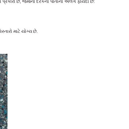
 પ્રકારો છે, જેમાંના દરેકના પોતાના અલગ ફાયદા છે:
તારો માટે યોગ્ય છે.