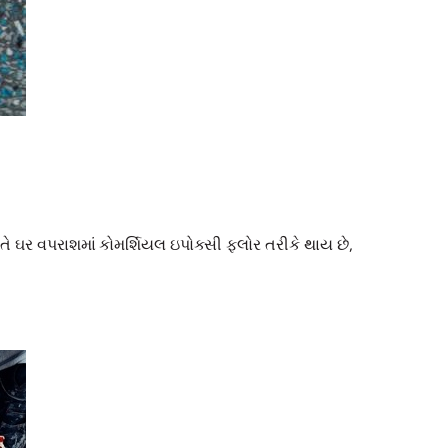
ે ઘર વપરાશમાં કોમર્શિયલ ઇપોક્સી ફ્લોર તરીકે થાય છે,