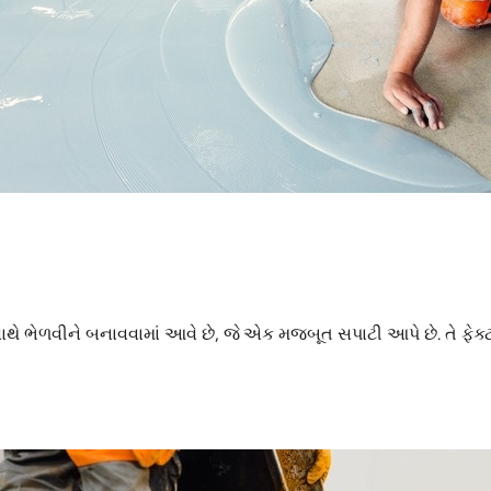
 ભેળવીને બનાવવામાં આવે છે, જે એક મજબૂત સપાટી આપે છે. તે ફેક્ટરીઓ