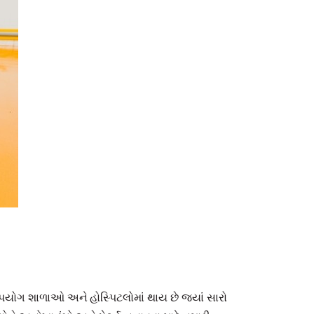
ઉપયોગ શાળાઓ અને હોસ્પિટલોમાં થાય છે જ્યાં સારો