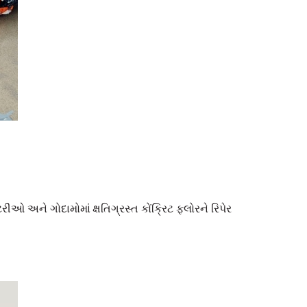
 અને ગોદામોમાં ક્ષતિગ્રસ્ત કોંક્રિટ ફ્લોરને રિપેર