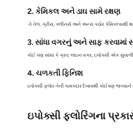
2. કેમિકલ અને ડાઘ સામે રક્ષણ
તે તેલ, ગ્રીસ, ક્લીનર્સ અને અન્ય કઠોર કેમિકલ્સથી થતા
3. સાંધા વગરનું અને સાફ કરવામાં
કોઈ પણ સાંધા કે ગ્રુટ લાઇન વગર, ઇપોક્સી એક સુંવાળ
4. ચળકતી ફિનિશ
ઇપોક્સી ફ્લોર તેની ચમકદાર દેખાવથી કોઈપણ જગ્યાને વ
ઇપોક્સી ફ્લોરિંગના પ્રકાર