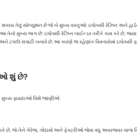
કાય તેવું સોલ્યુશન છે જે બે મુખ્ય વસ્તુઓ: ઇપોક્સી રેઝિન અને હાર્
 તો આ તેનો મુખ્ય ભાગ છે: ઇપોક્સી રેઝિન બાઈન્ડર તરીકે કામ કરે છે, જ્
ને ટકાઉ સપાટી બનાવે છે. આ કારણે જ રહેણાંક વિસ્તારોમાં ઇપોક્સી ફ
ઓ શું છે?
ને મુખ્ય ફાયદાઓ વિશે જાણીએ:
ે છે, જે તેને ગેરેજ, ગોદામો અને ફેક્ટરીઓ જેવા વધુ અવરજવર વાળા વિસ