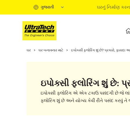
ઘરનું નિર્માણ કરન
ગુજરાતી
ઘરનું નિર્માણ કરવાની માર્ગદર
ઘર
ઘર બનાવનાર માટે
ઇપોક્સી ફ્લોરિંગ શું છે? પ્રકારો, ફાયદા અ
ઘરના નિર્માણના તબક્કાઓ
માહિતીપ્રદ વીડિયો
નિષ્ણાતોના લેખ
ઇપોક્સી ફ્લોરિંગ શું છે: 
સોલ્યુશન્સ ખરીદો
ટૂંકી માર્ગદર્શિકા
ઇપોક્સી ફ્લોરિંગ એ એક ટકાઉ પસંદગી છે જે લા
ઘરનું નિર્માણ કરવાની મૂળ
ફ્લોરિંગ શું છે અને યોગ્ય કેવી રીતે પસંદ કરવું તે