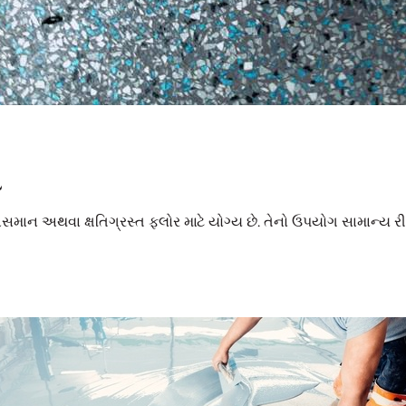
ગ
માન અથવા ક્ષતિગ્રસ્ત ફ્લોર માટે યોગ્ય છે. તેનો ઉપયોગ સામાન્ય રીત