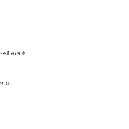
 કરવી સરળ છે.
ધ છે.