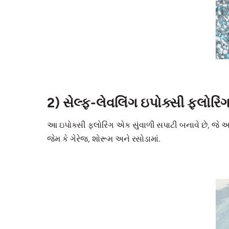
2) સેલ્ફ-લેવલિંગ ઇપોક્સી ફ્લોરિં
આ ઇપોક્સી ફ્લોરિંગ એક સુંવાળી સપાટી બનાવે છે, જે અસ
જેમ કે ગેરેજ, શોરૂમ અને રસોડામાં.