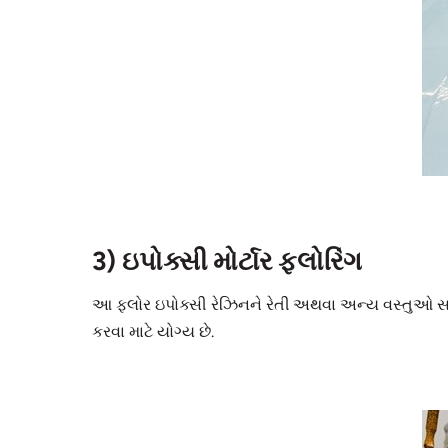
3) ઇપોક્સી મોર્ટાર ફ્લોરિંગ
આ ફ્લોર ઇપોક્સી રેઝિનને રેતી અથવા અન્ય વસ્તુઓ સાથે
કરવા માટે યોગ્ય છે.