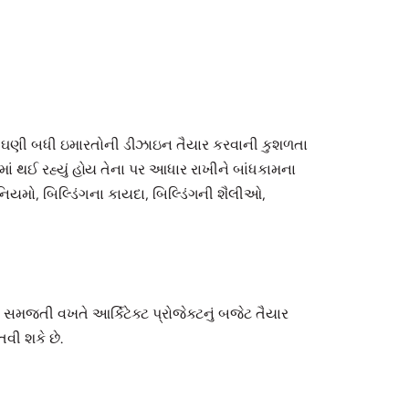
ીજી ઘણી બધી ઇમારતોની ડીઝાઇન તૈયાર કરવાની કુશળતા
માં થઈ રહ્યું હોય તેના પર આધાર રાખીને બાંધકામના
મો, બિલ્ડિંગના કાયદા, બિલ્ડિંગની શૈલીઓ,
મજતી વખતે આર્કિટેક્ટ પ્રોજેક્ટનું બજેટ તૈયાર
તવી શકે છે.