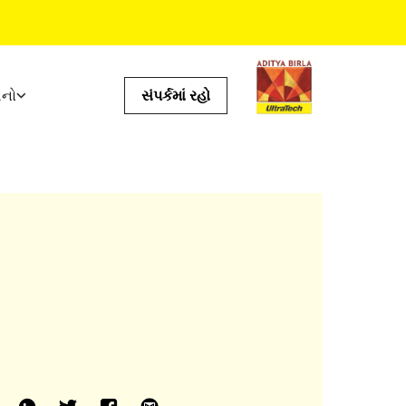
ધનો
સંપર્કમાં રહો
ઉપયોગી સાધનો
ખર્ચનું કેલક્યુલેટર
સ્ટોર લૉકેટર
્ટમ
પ્રોડક્ટ પ્રીડિક્ટર
ઇએમઆઈનું કેલક્યુલેટર
ટાઇલ કેલ્ક્યુલેટર