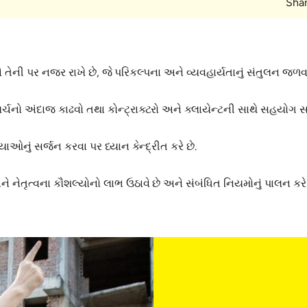
Shar
 તેની પર નજર રાખે છે, જે પરિકલ્પના અને વ્યવહાર્યતાનું સંતુલન જળવા
ખર્ચનો અંદાજ કાઢવો તથા કોન્ટ્રાક્ટરો અને ક્લાયેન્ટની સાથે સહયો
નું સર્જન કરવા પર ધ્યાન કેન્દ્રીત કરે છે.
ેતૃત્વના કૌશલ્યોનો લાભ ઉઠાવે છે અને સંબંધિત નિયમોનું પાલન કરે 