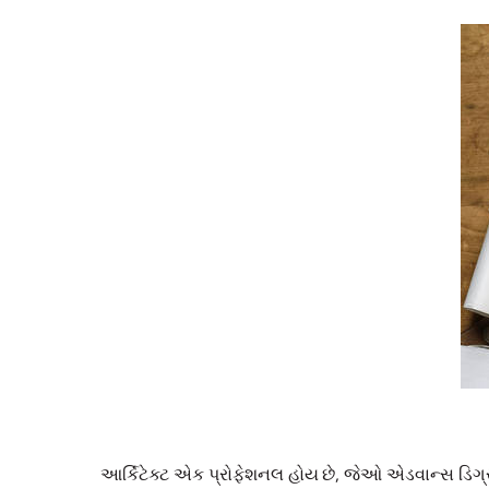
આર્કિટેક્ટ એક પ્રોફેશનલ હોય છે, જેઓ એડવાન્સ ડિગ્રી 