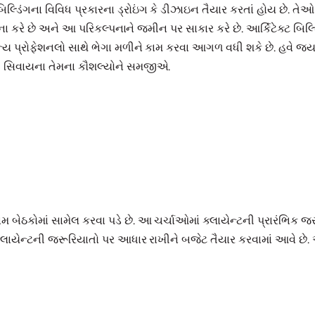
બિલ્ડિંગના વિવિધ પ્રકારના ડ્રોઇંગ કે ડીઝાઇન તૈયાર કરતાં હોય છે. તે
લ્પના કરે છે અને આ પરિકલ્પનાને જમીન પર સાકાર કરે છે. આર્કિટેક્ટ બિલ્
્ય પ્રોફેશનલો સાથે ભેગા મળીને કામ કરવા આગળ વધી શકે છે. હવે જ્યાર
તે સિવાયના તેમના કૌશલ્યોને સમજીએ.
મામ બેઠકોમાં સામેલ કરવા પડે છે. આ ચર્ચાઓમાં ક્લાયેન્ટની પ્રારંભિક
ક્લાયેન્ટની જરૂરિયાતો પર આધાર રાખીને બજેટ તૈયાર કરવામાં આવે છે.