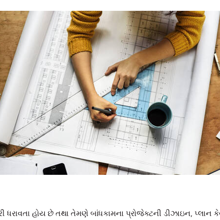
ધરાવતા હોય છે તથા તેમણે બાંધકામના પ્રોજેક્ટની ડીઝાઇન, પ્લાન કેવી