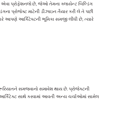
ઓ એવા પ્રોફેશનલો છે, જેઓ તેમના ક્લાયેન્ટ બિલ્ડિંગ
ડિંગના પ્રોજેક્ટ માટેની ડીઝાઇન તૈયાર કરી લે તે પછી
ે આપણે આર્કિટેક્ટની ભૂમિકા સમજી લીધી છે, ત્યારે
 જરૂરિયાતને સમજવાનો સમાવેશ થાય છે. પ્રોજેક્ટની
 આર્કિટેક્ટ સાથે કરવામાં આવતી અન્ય ચર્ચાઓમાં સામેલ