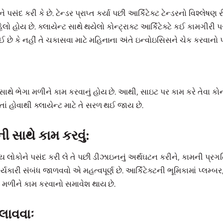
 પસંદ કરી કે છે. ટેન્ડર પ્રાપ્ત કર્યા પછી આર્કિટેક્ટ ટેન્ડરનો વિશ્લેષણ ર
 હોય છે. ક્લાયેન્ટ સાથે થયેલો કોન્ટ્રાક્ટ આર્કિટેક્ટે કઈ કામગીરી પર ધ્
છે કે નહીં તે ચકાસવા માટે મહિનાના અંતે ઇન્વોઇસિસને ચેક કરવાનો
 સાથે ભેગા મળીને કામ કરવાનું હોય છે. આથી, સાઇટ પર કામ કરે તેવા કોન્ટ્ર
તાં હોવાથી ક્લાયેન્ટ માટે તે સરળ થઈ જાય છે.
ી સાથે કામ કરવું:
ોગ્ય લોકોને પસંદ કરી લે તે પછી ડીઝાઇનનું અર્થઘટન કરીને, કામની પ્ર
્યકારી સંબંધ જાળવવો એ મહત્વપૂર્ણ છે. આર્કિટેક્ટની ભૂમિકામાં પ્લમ્
ગા મળીને કામ કરવાનો સમાવેશ થાય છે.
લાવવાઃ