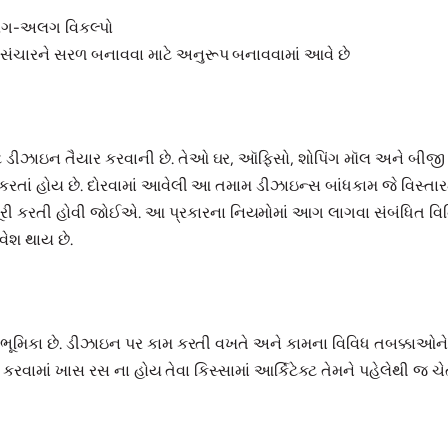
અલગ-અલગ વિકલ્પો
સંચારને સરળ બનાવવા માટે અનુરૂપ બનાવવામાં આવે છે
ટ માટે ડીઝાઇન તૈયાર કરવાની છે. તેઓ ઘર, ઑફિસો, શોપિંગ મૉલ અને બ
ર કરતાં હોય છે. દોરવામાં આવેલી આ તમામ ડીઝાઇન્સ બાંધકામ જે વિસ્તાર
કરતી હોવી જોઈએ. આ પ્રકારના નિયમોમાં આગ લાગવા સંબંધિત વિનિય
વેશ થાય છે.
ભૂમિકા છે. ડીઝાઇન પર કામ કરતી વખતે અને કામના વિવિધ તબક્કાઓને સ
કરવામાં ખાસ રસ ના હોય તેવા કિસ્સામાં આર્કિટેક્ટ તેમને પહેલેથી જ ચે