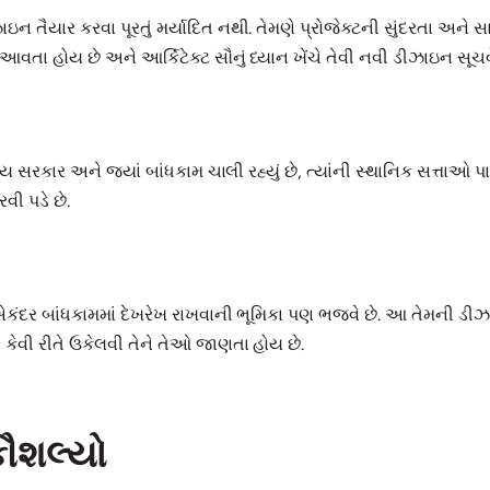
ઇન તૈયાર કરવા પૂરતું મર્યાદિત નથી. તેમણે પ્રોજેક્ટની સુંદરતા અને 
વતા હોય છે અને આર્કિટેક્ટ સૌનું ધ્યાન ખેંચે તેવી નવી ડીઝાઇન સૂચવે
ાજ્ય સરકાર અને જ્યાં બાંધકામ ચાલી રહ્યું છે, ત્યાંની સ્થાનિક સત્તાઓ
વી પડે છે.
કંદર બાંધકામમાં દેખરેખ રાખવાની ભૂમિકા પણ ભજવે છે. આ તેમની ડીઝ
ેવી રીતે ઉકેલવી તેને તેઓ જાણતા હોય છે.
કૌશલ્યો