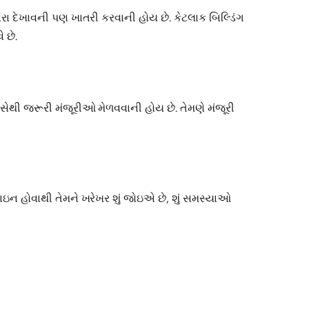
સારા દેખાવની પણ ખાતરી કરવાની હોય છે. કેટલાક બિલ્ડિંગ
 છે.
 પાસેથી જરૂરી મંજૂરીઓ મેળવવાની હોય છે. તેમણે મંજૂરી
ાઇન હોવાથી તેમને ખરેખર શું જોઇએ છે, શું સમસ્યાઓ