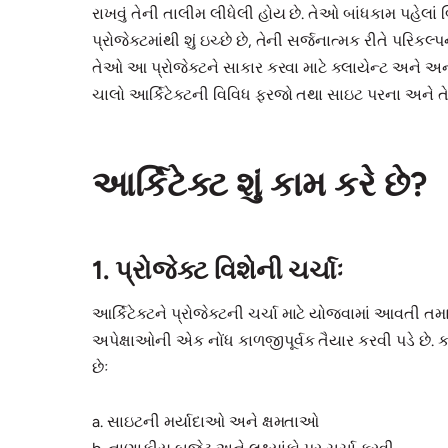
રાખવું તેની તાલીમ લીધેલી હોય છે. તેઓ બાંધકામ પહેલાં 
પ્રોજેક્ટમાંથી શું ઇચ્છે છે, તેની સર્જનાત્મક રીતે પરિક
તેઓ આ પ્રોજેક્ટને સાકાર કરવા માટે ક્લાયેન્ટ અને અન
ચાલો આર્કિટેક્ટની વિવિધ ફરજો તથા સાઇટ પરના અને 
આર્કિટેક્ટ શું કામ કરે છે?
1. પ્રોજેક્ટ વિશેની ચર્ચાઃ
આર્કિટેક્ટને પ્રોજેક્ટની ચર્ચા માટે યોજવામાં આવતી ત
અપેક્ષાઓની એક નોંધ કાળજીપૂર્વક તૈયાર કરવી પડે છે. 
છેઃ
a. સાઇટની મર્યાદાઓ અને ક્ષમતાઓ