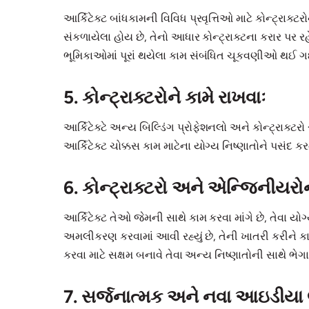
આર્કિટેક્ટ બાંધકામની વિવિધ પ્રવૃત્તિઓ માટે કોન્ટ્રાક્ટરોને
સંકળાયેલા હોય છે, તેનો આધાર કોન્ટ્રાક્ટના કરાર પર રહેલો
ભૂમિકાઓમાં પૂરાં થયેલા કામ સંબંધિત ચૂકવણીઓ થઈ ગઈ 
5. કોન્ટ્રાક્ટરોને કામે રાખવાઃ
આર્કિટેક્ટે અન્ય બિલ્ડિંગ પ્રોફેશનલો અને કોન્ટ્રાક્ટરો
આર્કિટેક્ટ ચોક્કસ કામ માટેના યોગ્ય નિષ્ણાતોને પસંદ કર
6. કોન્ટ્રાક્ટરો અને એન્જિનીયરોન
આર્કિટેક્ટ તેઓ જેમની સાથે કામ કરવા માંગે છે, તેવા ય
અમલીકરણ કરવામાં આવી રહ્યું છે, તેની ખાતરી કરીને કાર
કરવા માટે સક્ષમ બનાવે તેવા અન્ય નિષ્ણાતોની સાથે ભે
7. સર્જનાત્મક અને નવા આઇડીયા 