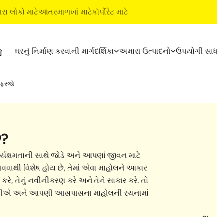
ારા લોકો માટે
આંતરમાળખાં માટે
કૉર્પોરેટ માટે
ઘરનું નિર્માણ કરવાની માર્ગદર્શિકા
અમારા ઉત્પાદનો
ઉપયોગી સા
્શિકા
ઉત્પાદનો
અલ્ટ્રાટૅક બિલ્ડિંગ ઉત્પાદનો
ે ફરજો
અલ્ટ્રાટૅક સીમેન્ટ
વૉટરપ્રૂફિંગ સિસ્ટમ્સ
અલ્ટ્રાટૅક વેધર પ્લસ
સ્ટાઇલ ઇપોક્સી ગ્રાઉટ
રેડી મિક્સ કૉંક્રીટ
ટાઇલ અને માર્બલ ફિટિંગ સિસ
ે?
અલ્ટ્રાટૅક બિલ્ડિંગ સોલ્યુશન્સ
ાર્યક્ષમતાની સાથે જોડે અને આપણાં જીવન માટે
ભૂત બાબતો
 બનાવવાથી વિશેષ હોય છે, તેમાં એવા માહોલને આકાર
ે, તેનું નવીનીકરણ કરે અને તેને સાકાર કરે. તો
 મેળવીએ અને આપણી આસપાસના માહોલની રચનામાં