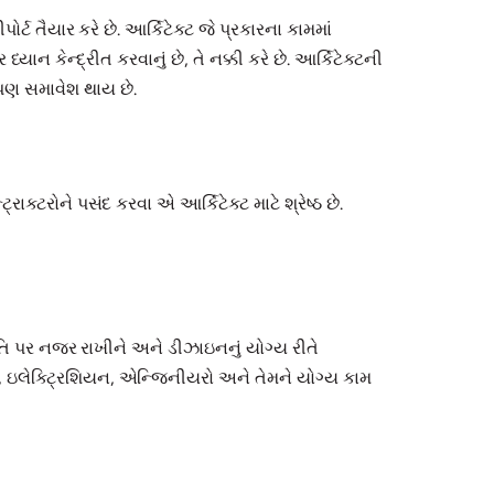
ીપોર્ટ તૈયાર કરે છે. આર્કિટેક્ટ જે પ્રકારના કામમાં
યાન કેન્દ્રીત કરવાનું છે, તે નક્કી કરે છે. આર્કિટેક્ટની
 પણ સમાવેશ થાય છે.
ાક્ટરોને પસંદ કરવા એ આર્કિટેક્ટ માટે શ્રેષ્ઠ છે.
ગતિ પર નજર રાખીને અને ડીઝાઇનનું યોગ્ય રીતે
બર, ઇલેક્ટ્રિશિયન, એન્જિનીયરો અને તેમને યોગ્ય કામ