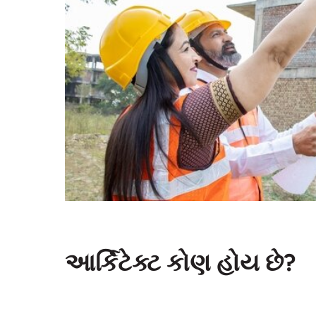
આર્કિટેક્ટ કોણ હોય છે?