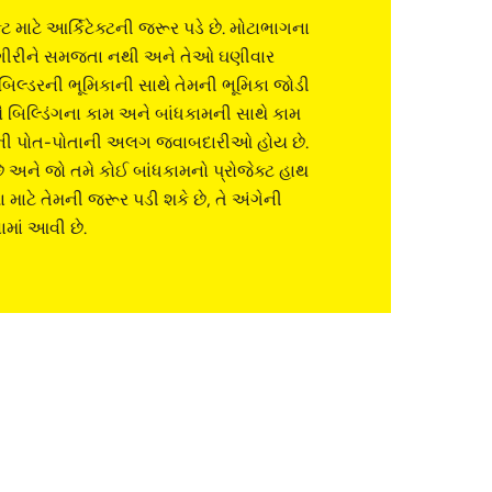
્ટ માટે આર્કિટેક્ટની જરૂર પડે છે. મોટાભાગના
ામગીરીને સમજતા નથી અને તેઓ ઘણીવાર
િલ્ડરની ભૂમિકાની સાથે તેમની ભૂમિકા જોડી
સૌ બિલ્ડિંગના કામ અને બાંધકામની સાથે કામ
દરેકની પોત-પોતાની અલગ જવાબદારીઓ હોય છે.
ે છે અને જો તમે કોઈ બાંધકામનો પ્રોજેક્ટ હાથ
શા માટે તેમની જરૂર પડી શકે છે, તે અંગેની
માં આવી છે.