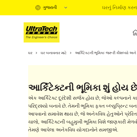
ઘરનું નિર્માણ કરન
ગુજરાતી
ઘરનું નિર્માણ કરવાની માર્ગદર
ઘર
ઘર બનાવનાર માટે
આર્કિટેક્ટની ભૂમિકાઃ જરૂરી કૌશલ્યો અન
ઘરના નિર્માણના તબક્કાઓ
માહિતીપ્રદ વીડિયો
નિષ્ણાતોના લેખ
આર્કિટેક્ટની ભૂમિકા શું હોય છ
સોલ્યુશન્સ ખરીદો
ટૂંકી માર્ગદર્શિકા
એક આર્કિટેક્ટ દૂરંદેશી સર્જક હોય છે, જેઓ કલ્પનાને ક
ઘરનું નિર્માણ કરવાની મૂળ
પરિદ્રશ્યો બનાવે છે. તેમની ભૂમિકા ફક્ત બ્લ્યુપ્રિન્ટ
આપવાનો સમાવેશ થાય છે, જે અનેકવિધ હેતુઓને પ્રેરિત કર
ચાલો, આર્કિટેક્ટની બહુમુખી ભૂમિકા વિશે જાણકારી
તેમણે આપેલા અનેકવિધ યોગદાનોને સમજીએ.