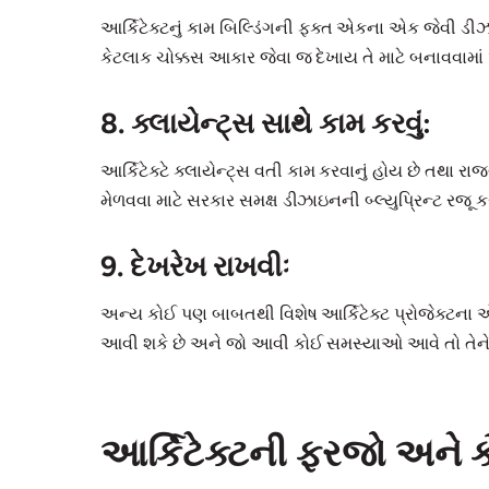
આર્કિટેક્ટનું કામ બિલ્ડિંગની ફક્ત એકના એક જેવી ડીઝા
કેટલાક ચોક્કસ આકાર જેવા જ દેખાય તે માટે બનાવવામાં આ
8. ક્લાયેન્ટ્સ સાથે કામ કરવું:
આર્કિટેક્ટે ક્લાયેન્ટ્સ વતી કામ કરવાનું હોય છે તથા ર
મેળવવા માટે સરકાર સમક્ષ ડીઝાઇનની બ્લ્યુપ્રિન્ટ રજૂ કર
9. દેખરેખ રાખવીઃ
અન્ય કોઈ પણ બાબતથી વિશેષ આર્કિટેક્ટ પ્રોજેક્ટના એ
આવી શકે છે અને જો આવી કોઈ સમસ્યાઓ આવે તો તેને ક
આર્કિટેક્ટની ફરજો અને 