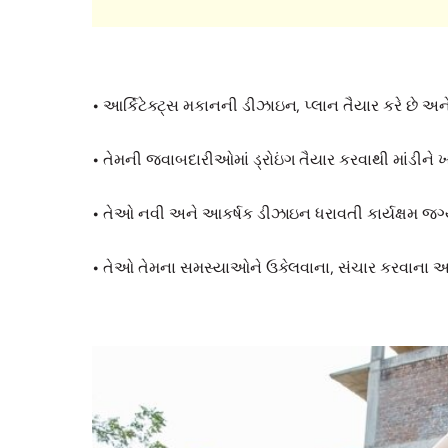
•
આર્કિટેક્ટ્સ મકાનની ડીઝાઇન, પ્લાન તૈયાર કરે છે અને
•
તેમની જવાબદારીઓમાં ડ્રોઇંગ તૈયાર કરવાથી માંડીને 
•
તેઓ નવી અને આકર્ષક ડીઝાઇન ધરાવતી કાર્યક્ષમ જગ્યાઓ
•
તેઓ તેમના સમસ્યાઓને ઉકેલવાના, સંચાર કરવાના અને ન