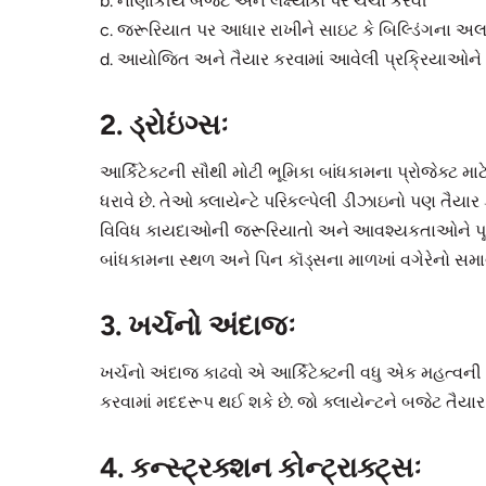
b. નાણાકીય બજેટ અને લક્ષ્યાંકો પર ચર્ચા કરવી
c. જરૂરિયાત પર આધાર રાખીને સાઇટ કે બિલ્ડિંગના 
d. આયોજિત અને તૈયાર કરવામાં આવેલી પ્રક્રિયાઓને 
2. ડ્રોઇંગ્સઃ
આર્કિટેક્ટની સૌથી મોટી ભૂમિકા બાંધકામના પ્રોજેક્
ધરાવે છે. તેઓ ક્લાયેન્ટે પરિકલ્પેલી ડીઝાઇનો પણ તૈયા
વિવિધ કાયદાઓની જરૂરિયાતો અને આવશ્યકતાઓને પૂરી 
બાંધકામના સ્થળ અને પિન કૉડ્સના માળખાં વગેરેનો સમા
3. ખર્ચનો અંદાજઃ
ખર્ચનો અંદાજ કાઢવો એ આર્કિટેક્ટની વધુ એક મહત્વની 
કરવામાં મદદરૂપ થઈ શકે છે. જો ક્લાયેન્ટને બજેટ તૈયાર 
4. કન્સ્ટ્રક્શન કોન્ટ્રાક્ટ્સઃ