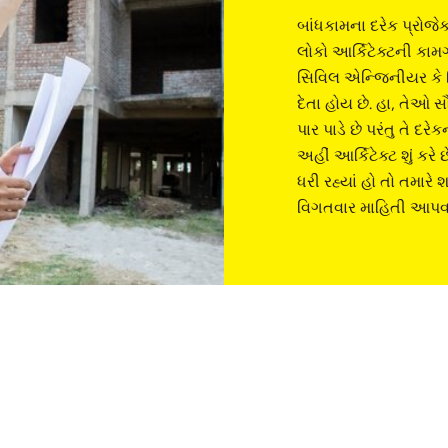
બાંધકામના દરેક પ્રોજેક
લોકો આર્કિટેક્ટની ક
સિવિલ એન્જિનીયર કે બ
દેતા હોય છે. હા, તેઓ 
પાર પાડે છે પરંતુ તે 
અહીં આર્કિટેક્ટ શું કર
ધરી રહ્યાં હો તો તમારે 
વિગતવાર માહિતી આપવા