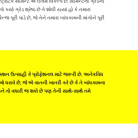
્ટ્રાટૅક સીમેન્ટ એ ઉત્તમ વિકલ્પ છે. સીમેન્ટના ગ્રેડની
યો ગ્રેડ શ્રેષ્ઠ છે તે શોધી રહ્યાં હો કે તમારા
ન્જ પૂરી પાડે છે, જે તેને તમારા બાંધકામની માંગોને પૂરી
શન ઉત્સાહી કે પ્રોફેશનલ માટે જરૂરી છે. અનેકવિધ
ઓ ધરાવે છે, જે એ વાતની ખાતરી કરે છે કે તે બાંધકામના
ાને તો વધારી જ શકો છે પણ તેની સાથે-સાથે તમે