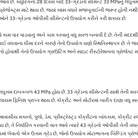
આવે છે. ક્યુરિંગના 28 દિવસ બાદ 33-ગ્રેડનો સીમેન્ટ 33 MPaનું લઘુત્તમ
પ્રોજેક્ટ્સ માટે થાય છે, જ્યાં ખાસ વધારે મજબૂતાઈની જરૂર હોતી
રીઓને 33-ગ્રેડના ઓપીસી સીમેન્ટનો ઉપયોગ કરીને કરી શકાય છે.
કામ પાર પાડવાનું અને કામ કરવાનું વધુ સરળ બનાવી દે છે. તેની મદદ
ૂતાઈ વધવાના ધીમા દરને કારણે તેનો ઉપયોગ ઘણો સ્થિતિસ્થાપક છે. તે 
ો હોવાથી તેનો ઉપયોગ ગ્રાઉટિંગ અને સાઇટ રીસ્ટોરેશનના પ્રોજેક્ટ મા
લઘુત્તમ દાબકબળ 43 MPa હોય છે. 33 ગ્રેડના સીમેન્ટની સાથે તેની સરખ
લાયમ ફિનિશ પ્રાપ્ત થાય છે. કૉંક્રીટ અને મોર્ટારમાં બારીક દાણા વધુ સાર
ય મકાનો, પુલો, ડેમ, પ્રીસ્ટ્રેસ્ટ્ડ કૉંક્રીટના બાંધકામ, કૉંક્રીટ સ્
 ગણાય છે, તે નિર્ધારિત કરવાની વાત આવે ત્યારે 43 ગ્રેડનો ઓપીસી તેની 
ાં લેવાતો એક ઉત્તમ ગ્રેડ છે, જેનો ઉપયોગ મોટાભાગના બિલ્ડિંગ પ્રોજેક