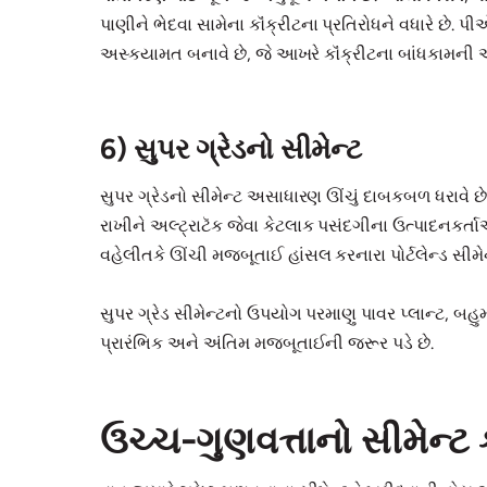
પાણીને ભેદવા સામેના કૉંક્રીટના પ્રતિરોધને વધારે છ
અસ્કયામત બનાવે છે, જે આખરે કૉંક્રીટના બાંધકામની આ
6) સુપર ગ્રેડનો સીમેન્ટ
સુપર ગ્રેડનો સીમેન્ટ અસાધારણ ઊંચું દાબકબળ ધરાવે છે
રાખીને અલ્ટ્રાટૅક જેવા કેટલાક પસંદગીના ઉત્પાદનકર્ત
વહેલીતકે ઊંચી મજબૂતાઈ હાંસલ કરનારા પોર્ટલેન્ડ સીમેન્
સુપર ગ્રેડ સીમેન્ટનો ઉપયોગ પરમાણુ પાવર પ્લાન્ટ, બહુમ
પ્રારંભિક અને અંતિમ મજબૂતાઈની જરૂર પડે છે.
ઉચ્ચ-ગુણવત્તાનો સીમેન્ટ 