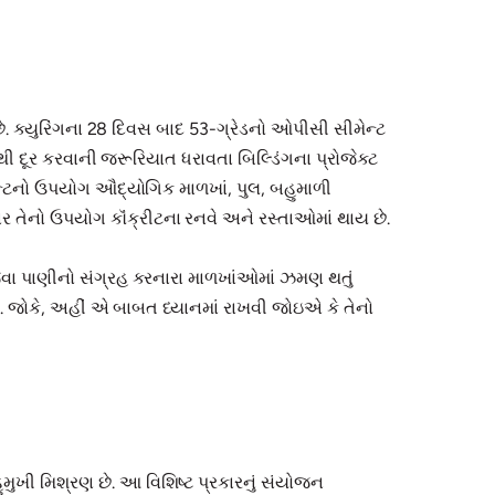
છે. ક્યુરિંગના 28 દિવસ બાદ 53-ગ્રેડનો ઓપીસી સીમેન્ટ
ી દૂર કરવાની જરૂરિયાત ધરાવતા બિલ્ડિંગના પ્રોજેક્ટ
ીમેન્ટનો ઉપયોગ ઔદ્યોગિક માળખાં, પુલ, બહુમાળી
ીવાર તેનો ઉપયોગ કૉંક્રીટના રનવે અને રસ્તાઓમાં થાય છે.
જેવા પાણીનો સંગ્રહ કરનારા માળખાંઓમાં ઝમણ થતું
 છે. જોકે, અહીં એ બાબત ધ્યાનમાં રાખવી જોઇએ કે તેનો
ુખી મિશ્રણ છે. આ વિશિષ્ટ પ્રકારનું સંયોજન