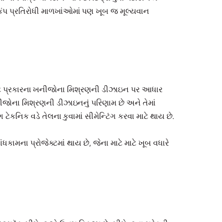
ૂકંપ પ્રતિરોધી માળખાંઓમાં પણ ખૂબ જ મૂલ્યવાન
િશિષ્ટ પ્રકારના ખનીજોના મિશ્રણની ડીઝાઇન પર આધાર
નીજોના મિશ્રણની ડીઝાઇનનું પરિણામ છે અને તેમાં
ેકનિક વડે તેલના કુવામાં સીમેન્ટિંગ કરવા માટે થાય છે.
કામના પ્રોજેક્ટમાં થાય છે, જેના માટે માટે ખૂબ વધારે