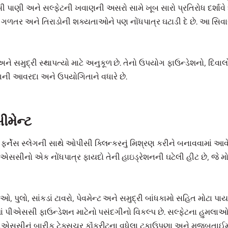
સી પાણી અને સલ્ફેટની ખવાણની અસરો સામે ખૂબ સારો પ્રતિરોધ દર્શાવે 
સાથે ગળતર અને તિરાડોની શક્યતાઓને પણ નોંધપાત્ર ઘટાડી દે છે. આ સિ
રીટ અને સમુદ્રી સ્થાપત્યો માટે અનુકૂળ છે. તેનો ઉપયોગ ફાઉન્ડેશનો, દિવ
ડિંગની આવરદા અને ઉપયોગિતાને વધારે છે.
સીમેન્ટ
્લાસ્ટ ફર્નેસ સ્લેગની સાથે ઓપીસી ક્લિન્કરનું મિશ્રણ કરીને બનાવવામ
. પીએસસીનો એક નોંધપાત્ર ફાયદો તેની હાઇડ્રેશનની ઘટેલી હીટ છે, જે મ
ુલો, સાંકડાં ટાવરો, પેવમેન્ટ અને સમુદ્રી બાંધકામો સહિત મોટા પાયાના
્સમાં પીએસસી ફાઉન્ડેશન માટેનો પસંદગીનો વિકલ્પ છે. સલ્ફેટના હુમલાઓન
એસસીનું બારીક ટેક્સચર કૉંક્રીટના વધેલા ટકાઉપણા અને મજબૂતાઈમાં ન