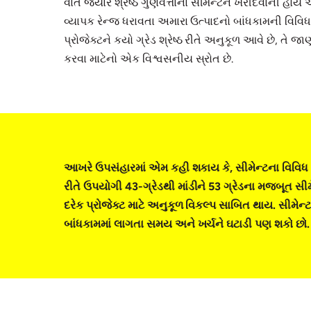
વાત જ્યારે શ્રેષ્ઠ ગુણવત્તાના સીમેન્ટને ખરીદવાની હોય અન
વ્યાપક રેન્જ ધરાવતા અમારા ઉત્પાદનો બાંધકામની વિવિધ જરૂ
પ્રોજેક્ટને કયો ગ્રેડ શ્રેષ્ઠ રીતે અનુકૂળ આવે છે, તે જાણ
કરવા માટેનો એક વિશ્વસનીય સ્રોત છે.
આખરે ઉપસંહારમાં એમ કહી શકાય કે, સીમેન્ટના વિવિધ 
રીતે ઉપયોગી 43-ગ્રેડથી માંડીને 53 ગ્રેડના મજબૂત સીમે
દરેક પ્રોજેક્ટ માટે અનુકૂળ વિકલ્પ સાબિત થાય. સીમેન
બાંધકામમાં લાગતા સમય અને ખર્ચને ઘટાડી પણ શકો છો.