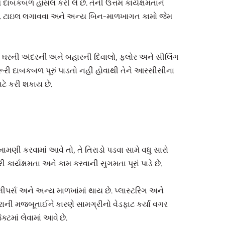
 દાબકબળ હાંસલ કરી લે છે. તેની ઉત્તમ કાર્યક્ષમતાને
 નથી. ટાઇલ લગાવવા અને અન્ય બિન-માળખાગત કામો જેમ
થી ઘરની અંદરની અને બહારની દિવાલો, ફ્લોર અને સીલિંગ
જરૂરી દાબકબળ પૂરું પાડતો નહીં હોવાથી તેને આરસીસીના
ટે કરી શકાય છે.
ામણી કરવામાં આવે તો, તે તિરાડો પડવા સામે વધુ સારો
ી કાર્યક્ષમતા અને કામ કરવાની સુગમતા પૂરાં પાડે છે.
લીપર્સ અને અન્ય માળખાંમાં થાય છે. પ્લાસ્ટરિંગ અને
વધારાની મજબૂતાઈને કારણે સામગ્રીનો વેડફાટ કર્યા વગર
્ટમાં લેવામાં આવે છે.