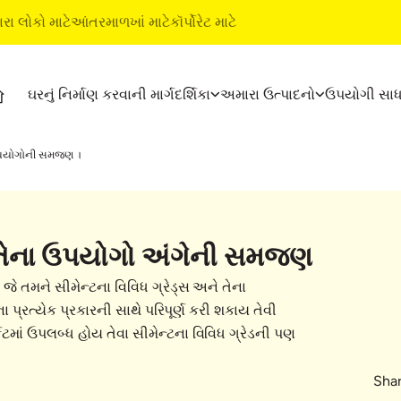
ારા લોકો માટે
આંતરમાળખાં માટે
કૉર્પોરેટ માટે
ઘરનું નિર્માણ કરવાની માર્ગદર્શિકા
અમારા ઉત્પાદનો
ઉપયોગી સા
્શિકા
ઉત્પાદનો
અલ્ટ્રાટૅક બિલ્ડિંગ ઉત્પાદનો
ે ઉપયોગોની સમજણ ।
અલ્ટ્રાટૅક સીમેન્ટ
વૉટરપ્રૂફિંગ સિસ્ટમ્સ
અલ્ટ્રાટૅક વેધર પ્લસ
સ્ટાઇલ ઇપોક્સી ગ્રાઉટ
રેડી મિક્સ કૉંક્રીટ
ટાઇલ અને માર્બલ ફિટિંગ સિસ
ને તેના ઉપયોગો અંગેની સમજણ
અલ્ટ્રાટૅક બિલ્ડિંગ સોલ્યુશન્સ
જે તમને સીમેન્ટના વિવિધ ગ્રેડ્સ અને તેના
ભૂત બાબતો
ા પ્રત્યેક પ્રકારની સાથે પરિપૂર્ણ કરી શકાય તેવી
ટમાં ઉપલબ્ધ હોય તેવા સીમેન્ટના વિવિધ ગ્રેડની પણ
Shar