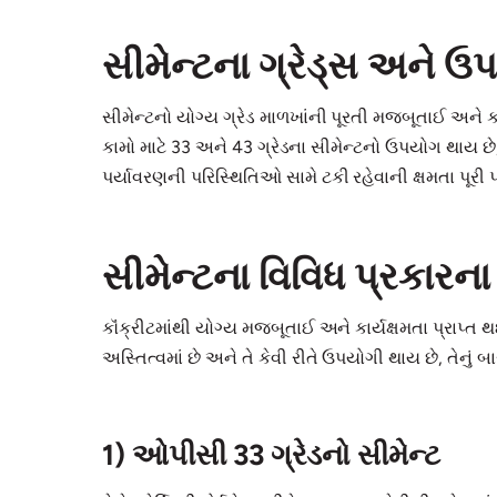
સીમેન્ટના ગ્રેડ્સ અને
સીમેન્ટનો યોગ્ય ગ્રેડ માળખાંની પૂરતી મજબૂતાઈ અને કા
કામો માટે 33 અને 43 ગ્રેડના સીમેન્ટનો ઉપયોગ થાય છે,
પર્યાવરણની પરિસ્થિતિઓ સામે ટકી રહેવાની ક્ષમતા પૂરી પા
સીમેન્ટના વિવિધ પ્રકારના 
કૉંક્રીટમાંથી યોગ્ય મજબૂતાઈ અને કાર્યક્ષમતા પ્રાપ્ત 
અસ્તિત્વમાં છે અને તે કેવી રીતે ઉપયોગી થાય છે, તેન
1) ઓપીસી 33 ગ્રેડનો સીમેન્ટ