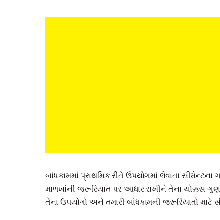
બાંધકામમાં પ્રાથમિક રીતે ઉપયોગમાં લેવાતા સીમેન્ટના ગ્ર
માળખાંની જરૂરિયાત પર આધાર રાખીને તેના ચોક્કસ ગુણધર્
તેના ઉપયોગો અને તમારી બાંધકામની જરૂરિયાતો માટે સીમ