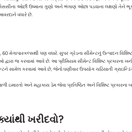
ે. પીએસસીના ઓછી ઉષ્માના ગુણો અને ભંગાણ ઓછા પડવાના લક્ષણો તેને ભ
વરદાને વધારે છે.
, 60 મેગાપાસ્કલ્સથી પણ વધારે. સુપર ગ્રેડના સીમેન્ટનું ઉત્પાદન વ
ાઓ દ્વારા જ કરવામાં આવે છે. આ પ્રીમિયમ સીમેન્ટ વિશિષ્ટ પ્રકારના ખ
ટને સામેલ કરવામાં આવે છે, જેનો ઘણીવાર ઉપયોગ ચઢિયાતી ગ્રાઇન્ડિંગ ટ
ાળી ઇમારતો અને મહાકાય ડેમ જેવા પ્રતિષ્ઠિત અને વિશિષ્ટ પ્રકારના બાંધ
ક્યાંથી ખરીદવો?