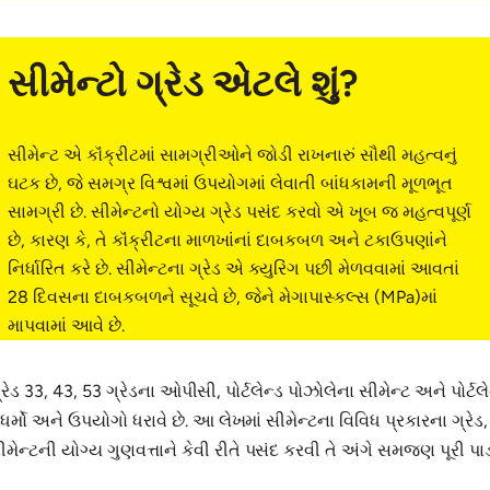
સીમેન્ટો ગ્રેડ એટલે શું?
સીમેન્ટ એ કૉંક્રીટમાં સામગ્રીઓને જોડી રાખનારું સૌથી મહત્વનું
ઘટક છે, જે સમગ્ર વિશ્વમાં ઉપયોગમાં લેવાતી બાંધકામની મૂળભૂત
સામગ્રી છે. સીમેન્ટનો યોગ્ય ગ્રેડ પસંદ કરવો એ ખૂબ જ મહત્વપૂર્ણ
છે, કારણ કે, તે કૉંક્રીટના માળખાંનાં દાબકબળ અને ટકાઉપણાંને
નિર્ધારિત કરે છે. સીમેન્ટના ગ્રેડ એ ક્યુરિંગ પછી મેળવવામાં આવતાં
28 દિવસના દાબકબળને સૂચવે છે, જેને મેગાપાસ્કલ્સ (MPa)માં
માપવામાં આવે છે.
ેડ 33, 43, 53 ગ્રેડના ઓપીસી, પોર્ટલેન્ડ પોઝોલેના સીમેન્ટ અને પોર્ટલે
મો અને ઉપયોગો ધરાવે છે. આ લેખમાં સીમેન્ટના વિવિધ પ્રકારના ગ્રેડ, 
ેન્ટની યોગ્ય ગુણવત્તાને કેવી રીતે પસંદ કરવી તે અંગે સમજણ પૂરી પાડ