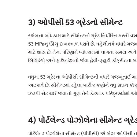
3) ઓપીસી 53 ગ્રેડનો સીમેન્ટ
સ્લેબના બાંધકામ માટે સીમેન્ટનો ગ્રેડ નિર્ધારિત કરતી
53 MPaનું ઊંચું દાબકબળ ધરાવે છે. વહેલીતકે વધારે મજ
માટે થાય છે. તેના પરિણામે બાંધકામમાં લાગતા સમય અને 
બિલ્ડિંગો અને ફાઉન્ડેશનો જેવા હેવી-ડ્યુટી કૉંક્રીટના
વધુમાં 53 ગ્રેડના ઓપીસી સીમેન્ટની વધારે મજબૂતાઈ મ
અટકાવે છે. સીમેન્ટમાં રહેલા બારીક કણોને વધુ સઘન કૉં
ઝડપી સેટ થઈ જવાનો ગુણ તેને કેટલાક પરિદ્રશ્યોમાં ઓ
4) પોર્ટલેન્ડ પોઝોલેના સીમેન્ટ ગ્રે
પોર્ટલેન્ડ પોઝોલેના સીમેન્ટ (પીપીસી) એ બેઝ ઓપીસી 