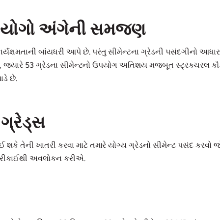
 ઉપયોગો અંગેની સમજણ
ર્યક્ષમતાની બાંયધરી આપે છે. પરંતુ સીમેન્ટના ગ્રેડની પસંદગીનો આધાર
 જ્યારે 53 ગ્રેડના સીમેન્ટનો ઉપયોગ અતિશય મજબૂત સ્ટ્રક્ચરલ કૉંક્રી
ડે છે.
ગ્રેડ્સ
થઈ શકે તેની ખાતરી કરવા માટે તમારે યોગ્ય ગ્રેડનો સીમેન્ટ પસંદ કરવો જ
ું બારીકાઈથી અવલોકન કરીએ.