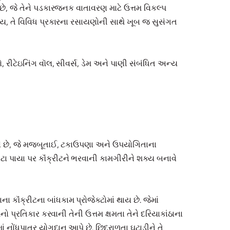
છે, જે તેને પડકારજનક વાતાવરણ માટે ઉત્તમ વિકલ્પ
વાય, તે વિવિધ પ્રકારના રસાયણોની સાથે ખૂબ જ સુસંગત
ાલો, રીટેઇનિંગ વૉલ, સીવર્સ, ડેમ અને પાણી સંબંધિત અન્ય
ાં આવે છે, જે મજબૂતાઈ, ટકાઉપણા અને ઉપયોગિતાના
ોટા પાયા પર કૉંક્રીટને ભરવાની કામગીરીને શક્ય બનાવે
 કૉંક્રીટના બાંધકામ પ્રોજેક્ટોમાં થાય છે. જેમાં
ો પ્રતિકાર કરવાની તેની ઉત્તમ ક્ષમતા તેને દરિયાકાંઠાના
ોંધપાત્ર યોગદાન આપે છે. છિદ્રાળુતા ઘટાડીને તે