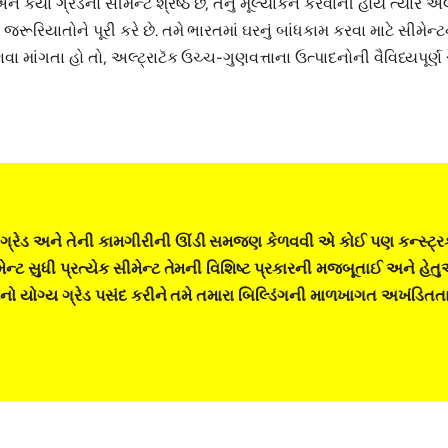
ે કયા ગ્રેડનો સીમેન્ટ શ્રેષ્ઠ છે, તેનું મૂલ્યાંકન કરવાની હોય ત્યારે અલ
રિયાતોને પૂરી કરે છે. તમે ભારતમાં ઘરનું બાંધકામ કરવા માટે સીમેન્ટનો ક
વા માંગતા હો તો, અલ્ટ્રાટૅક ઉચ્ચ-ગુણવત્તાના ઉત્પાદનોની વૈવિધ્યપૂર્ણ રે
ગ્રેડ અને તેની કામગીરીની ઊંડી સમજણ કેળવવી એ કોઈ પણ કન્સ્ટ્રક્
ન્ટ સુધી પ્રત્યેક સીમેન્ટ તેમની વિશિષ્ટ પ્રકારની મજબૂતાઈ અને હેતુ
્ટનો યોગ્ય ગ્રેડ પસંદ કરીને તમે તમારા બિલ્ડિંગની માળખાગત અખંડિતત