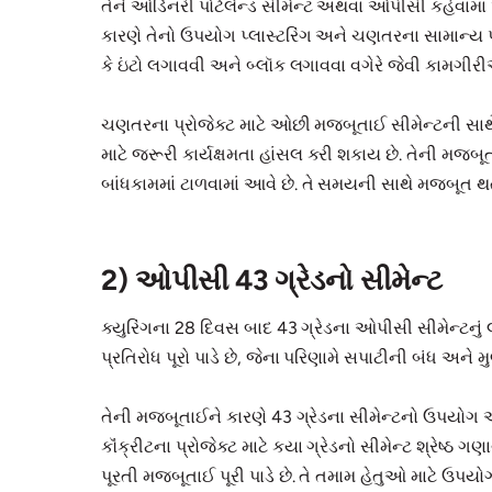
તેને ઓર્ડિનરી પોર્ટલેન્ડ સીમેન્ટ અથવા ઓપીસી કહેવામાં 
કારણે તેનો ઉપયોગ પ્લાસ્ટરિંગ અને ચણતરના સામાન્ય 
કે ઇંટો લગાવવી અને બ્લૉક લગાવવા વગેરે જેવી કામગી
ચણતરના પ્રોજેક્ટ માટે ઓછી મજબૂતાઈ સીમેન્ટની સાથે 
માટે જરૂરી કાર્યક્ષમતા હાંસલ કરી શકાય છે. તેની મજબ
બાંધકામમાં ટાળવામાં આવે છે. તે સમયની સાથે મજબૂત થત
2) ઓપીસી 43 ગ્રેડનો સીમેન્ટ
ક્યુરિંગના 28 દિવસ બાદ 43 ગ્રેડના ઓપીસી સીમેન્ટનું 
પ્રતિરોધ પૂરો પાડે છે, જેના પરિણામે સપાટીની બંધ અને મુ
તેની મજબૂતાઈને કારણે 43 ગ્રેડના સીમેન્ટનો ઉપયોગ આવાસી
કૉંક્રીટના પ્રોજેક્ટ માટે કયા ગ્રેડનો સીમેન્ટ શ્રેષ્ઠ
પૂરતી મજબૂતાઈ પૂરી પાડે છે. તે તમામ હેતુઓ માટે ઉપયોગમ