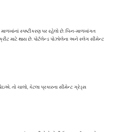
 માળખાંનાં સ્પષ્ટીકરણ પર રહેલો છે. બિન-માળખાંગત
ટ માટે થાય છે. પોર્ટલેન્ડ પોઝોલેના અને સ્લેગ સીમેન્ટ
ોઇએ. તો ચાલો, કેટલા પ્રકારના સીમેન્ટ ગ્રેડ્સ