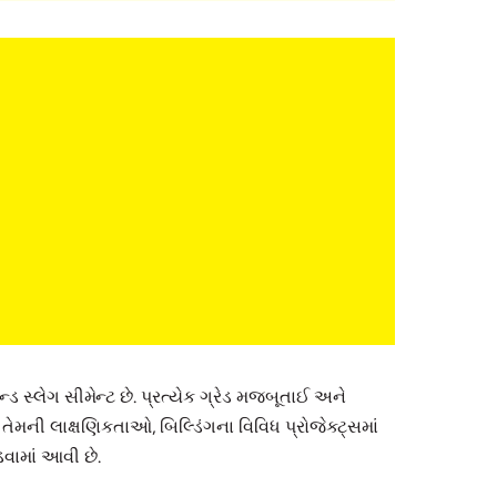
ન્ડ સ્લેગ સીમેન્ટ છે. પ્રત્યેક ગ્રેડ મજબૂતાઈ અને
તેમની લાક્ષણિકતાઓ, બિલ્ડિંગના વિવિધ પ્રોજેક્ટ્સમાં
વામાં આવી છે.