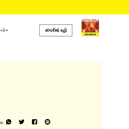
ધનો
સંપર્કમાં રહો
ઉપયોગી સાધનો
ખર્ચનું કેલક્યુલેટર
સ્ટોર લૉકેટર
્ટમ
પ્રોડક્ટ પ્રીડિક્ટર
ઇએમઆઈનું કેલક્યુલેટર
ટાઇલ કેલ્ક્યુલેટર
e: