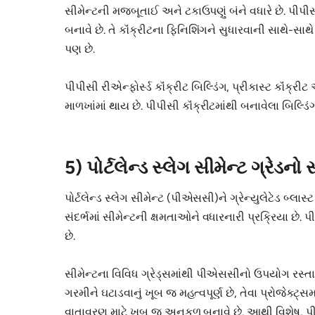
સીમેન્ટની મજબૂતાઈ અને ટકાઉપણું બંને વધારે છે. પીપી
બનાવે છે. તે કૉંક્રીટના ફિનિશિંગને સુધારવાની સાથે-
પણ છે.
પીપીસી રીએન્ફોર્સ્ડ કૉંક્રીટ બિલ્ડિંગ, પ્રીકાસ્ટ કૉંક્
માળખાંમાં થાય છે. પીપીસી કૉંક્રીટમાંથી બનાવેલા બિલ્
5) પોર્ટલેન્ડ સ્લેગ સીમેન્ટ ગ્રેડનો 
પોર્ટલેન્ડ સ્લેગ સીમેન્ટ (પીએસસી)ને ગ્રેન્યુલેટેડ બ
સંદર્ભમાં સીમેન્ટની ક્ષમતાઓને વધારનારી પ્રક્રિયા છે
છે.
સીમેન્ટના વિવિધ ગ્રેડ્સમાંથી પીએસસીનો ઉપયોગ રસ્તાઓ, પ
ગરમીને ઘટાડવાનું ખૂબ જ મહત્વપૂર્ણ છે, તેવા પ્રોજેક્ટ
વાતાવરણ માટે ખૂબ જ અનુકૂળ બનાવે છે. આથી વિશેષ, પી