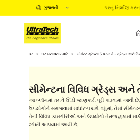
ઘરનું નિર્માણ કરન
ગુજરાતી
ઘરનું નિર્માણ કરવાની માર્ગદર
ઘર
ઘર બનાવનાર માટે
સીમેન્ટ ગ્રેડના 6 પ્રકારો - ગ્રેડ્સ અન
ઘરના નિર્માણના તબક્કાઓ
માહિતીપ્રદ વીડિયો
નિષ્ણાતોના લેખ
સીમેન્ટના વિવિધ ગ્રેડ્સ અ
સોલ્યુશન્સ ખરીદો
ટૂંકી માર્ગદર્શિકા
આ બ્લૉગમાં તમને ઊંડી જાણકારી પૂરી પાડવામાં આવી છે, 
ઘરનું નિર્માણ કરવાની મૂળ
ઉપયોગોને સમજવામાં મદદરૂપ થશે. વધુમાં, તેમાં સીમેન્ટન
તેની વિવિધ કામગીરીઓ અને ઉપયોગો તેમજ હાલમાં માર્કે
ઝાંખી આપવામાં આવી છે.