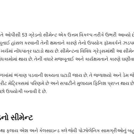
 વખતે ઓપીસી 53 ગ્રેડનો સીમેન્ટ એક ઉત્તમ વિકલ્પ તરીકે ઉભરી આવ્યો 
બૂતાઈ હાંસલ કરવાની તેની ક્ષમતાને કારણે તેનો ઉપયોગ ફૉમવર્કને ઝડપથ
ખર્ચમાં નોંધપાત્ર ઘટાડો થાય છે. સીમેન્ટના વિવિધ ગ્રેડ્સમાંથી આ સ
 બાંધકામોમાં થાય છે. તેની વધારે મજબૂતાઈ અને કાર્યક્ષમતાને કારણે ઘણ
ાળખાંમાં ભંગાણ પડવાની શક્યતા ઘટાડી જાય છે. તે જળાશયો અને ડેમ 
ક્રીટ મેટ્રિક્સમાં પરિણમે છે અને સપાટીને મુલાયમ ફિનિશ પ્રાપ્ત થાય
છો ઉપયોગી બનાવી દે છે.
ડનો સીમેન્ટ
તથા ફ્લાય એશ અને કેલસાઇન્ડ ક્લે જેવી પોઝોલેનિક સામગ્રીઓનું બહુમ