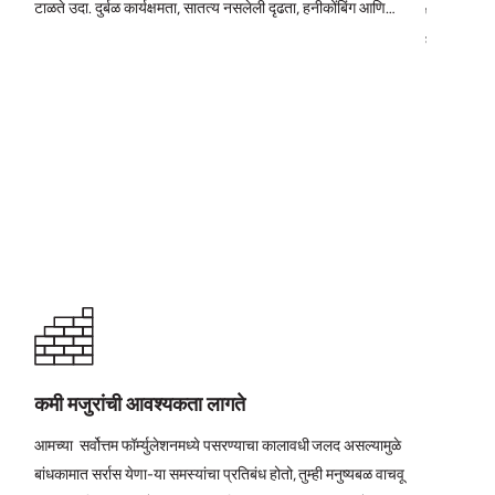
टाळते उदा. दुर्बळ कार्यक्षमता, सातत्य नसलेली दृढता, हनीकोंबिंग आणि
प्रतिरोध सक्
झिरपणे.
देते आणि गंज
कमी मजुरांची आवश्यकता लागते
आमच्या सर्वोत्तम फॉर्म्युलेशनमध्ये पसरण्याचा कालावधी जलद असल्यामुळे
बांधकामात सर्रास येणा-या समस्यांचा प्रतिबंध होतो, तुम्ही मनुष्यबळ वाचवू