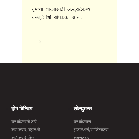
तुमच्या शांकाांसाठी अल्ट्राटेकच्या
तज्ज्ाांशी सांपकक साधा.
होम बिल्डिंग
सोल्युशन्स
घर बांधण्याचे टप्पे
घर बांधणारा
कसे करावे, व्हिडिओ
इजिनिअर्स/आर्किेटेक्ट्‌स
कसे करावे, लेख
कंत्राटदार