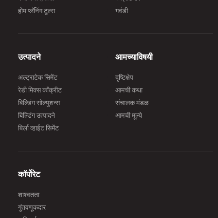
होम प्लॅनिंग टूल्स
गवंडी
उत्पादने
आमच्याविषयी
अल्ट्राटेक सिमेंट
दृष्टिक्षेप
रेडी मिक्स काँक्रीट
आमची कथा
बिल्डिंग सोल्युशन्स
संचालक मंडळ
बिल्डिंग उत्पादने
आमची मूल्ये
बिर्ला व्हाईट सिमेंट
कॉर्पोरेट
शाश्वतता
गुंतवणूकदार