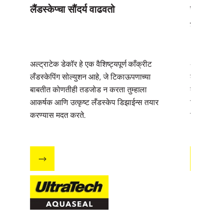
लैंडस्केप्चा सौंदर्य वाढवतो
सर्व चिन्
करा
अल्ट्राटेक डेकॉर हे एक वैशिष्ट्यपूर्ण काँक्रीट
अल्ट्राटेक
लँडस्केपिंग सोल्युशन आहे, जे टिकाऊपणाच्या
काँक्रीट आ
बाबतीत कोणतीही तडजोड न करता तुम्हाला
देण्याची क्
आकर्षक आणि उत्कृष्ट लँडस्केप डिझाईन्स तयार
झिरपणे आणि
करण्यास मदत करते.
टिकाऊपणाच