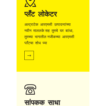
प्लँट लोकेटर
अल्ट्राटेक आरएमसी उत्पादनाांच्या
नवीन माललके सह तुमचे घर बाांधा,
तुमच्या भागातील नजीकच्या आरएमसी
प्लँटचा शोध घ्या
सांपकक साधा