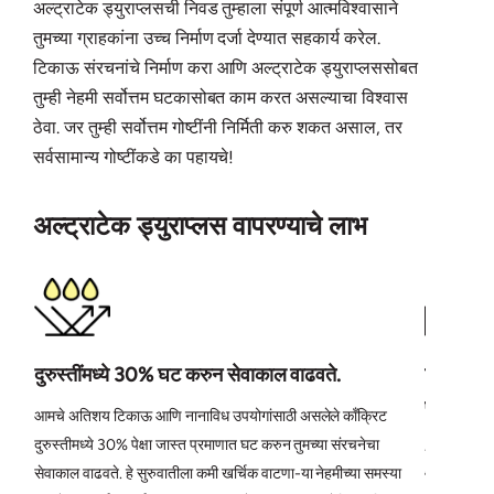
अल्ट्राटेक ड्युराप्लसची निवड तुम्हाला संपूर्ण आत्मविश्वासाने
तुमच्या ग्राहकांना उच्च निर्माण दर्जा देण्यात सहकार्य करेल.
टिकाऊ संरचनांचे निर्माण करा आणि अल्ट्राटेक ड्युराप्लससोबत
तुम्ही नेहमी सर्वोत्तम घटकासोबत काम करत असल्याचा विश्वास
ठेवा. जर तुम्ही सर्वोत्तम गोष्टींनी निर्मिती करु शकत असाल, तर
सर्वसामान्य गोष्टींकडे का पहायचे!
अल्ट्राटेक ड्युराप्लस वापरण्याचे लाभ
दुरुस्तींमध्ये 30% घट करुन सेवाकाल वाढवते.
झिरपणे कमी 
प्रतिरोध 
आमचे अतिशय टिकाऊ आणि नानाविध उपयोगांसाठी असलेले कॉंक्रिट
दुरुस्तीमध्ये 30% पेक्षा जास्त प्रमाणात घट करुन तुमच्या संरचनेचा
अल्ट्राटेकचे
सेवाकाल वाढवते. हे सुरुवातीला कमी खर्चिक वाटणा-या नेहमीच्या समस्या
झिरपण्याला 