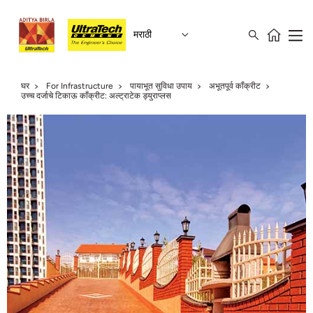
मराठी
घर
For Infrastructure
पायाभूत सुविधा उपाय
अभूतपूर्व कॉंक्रीट
उच्च दर्जाचे टिकाऊ काँक्रीट: अल्ट्राटेक ड्युराप्लस