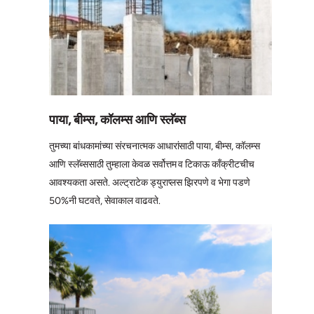
पाया, बीम्स, कॉलम्स आणि स्लॅब्स
तुमच्या बांधकामांच्या संरचनात्मक आधारांसाठी पाया, बीम्स, कॉलम्स
आणि स्लॅब्ससाठी तुम्हाला केवळ सर्वोत्तम व टिकाऊ कॉंक्रीटचीच
आवश्यकता असते. अल्ट्राटेक ड्युराप्लस झिरपणे व भेगा पडणे
50%नी घटवते, सेवाकाल वाढवते.