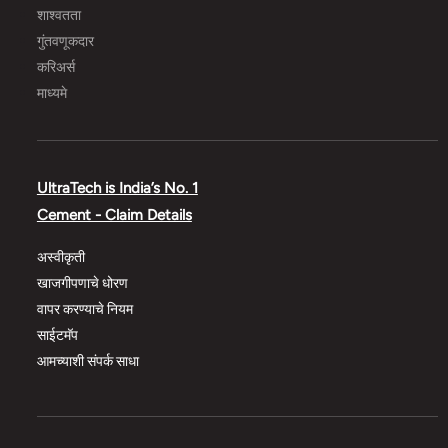
शाश्वतता
गुंतवणूकदार
करिअर्स
माध्यमे
UltraTech is India’s No. 1
Cement - Claim Details
अस्वीकृती
खाजगीपणाचे धोरण
वापर करण्याचे नियम
साईटमॅप
आमच्याशी संपर्क साधा