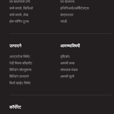
घर बांधण्याचे टप्पे
घर बांधणारा
कसे करावे, व्हिडिओ
इजिनिअर्स/आर्किेटेक्ट्‌स
कसे करावे, लेख
कंत्राटदार
होम प्लॅनिंग टूल्स
गवंडी
उत्पादने
आमच्याविषयी
अल्ट्राटेक सिमेंट
दृष्टिक्षेप
रेडी मिक्स काँक्रीट
आमची कथा
बिल्डिंग सोल्युशन्स
संचालक मंडळ
बिल्डिंग उत्पादने
आमची मूल्ये
बिर्ला व्हाईट सिमेंट
कॉर्पोरेट