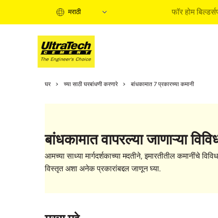
फॉर होम बिल्डर्स
मराठी
होम बिल्डिं
घर
च्या साठी घरबांधणी करणारे
बांधकामात 7 प्रकारच्या कमानी
होम बिल्डिंग
इन्फॉरमेश
एक्सपर्ट आर
बांधकामात वापरल्या जाणाऱ्या विविध
बाय सोल्युश
क्वीक गाईड
आमच्या साध्या मार्गदर्शकाच्या मदतीने, इमारतीतील कमानींचे विविध 
होम बिल्डिं
विस्तृत अशा अनेक प्रकारांबद्दल जाणून घ्या.