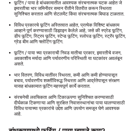
फूटिंग / पाया हे बांधकामातील आवश्यक संरचनात्मक घटक आहेत जे
इमारतीचा भार जमिनीवर समान रीतीने वितरीत करून स्थिरता
सुनिश्चित करतात आणि सेटलमेंट किंवा संरचनात्मक बिघाड टाळतात.
विविध प्रकारचे फूटिंग अस्तित्वात आहेत, प्रत्येक विशिष्ट बांधकाम
आव्हाने पूर्ण करण्यासाठी डिझाइन केलेले आहे, जसे की स्प्रेड फूटिंग,
डीप फूटिंग, स्ट्रिप फूटिंग, स्टेप्ड फूटिंग, स्लोपड फूटिंग, स्ट्रॅप फूटिंग,
ग्रेड बीम आणि फ्लोटिंग फूटिंग.
फूटिंग / पाया च्या प्रकाराची निवड मातीचा प्रकार, इमारतीचे वजन,
अवकाशीय मर्यादा आणि पर्यावरणीय परिस्थिती या घटकांवर अवलंबून
असते.
भार वितरण, विविध मातींवर स्थिरता, कमी आणि कमी होण्यापासून
बचाव, पर्यावरणीय शक्तींविरूद्ध स्थिरता आणि आर्द्रतेपासून संरक्षण
यासह बांधकामात फूटिंग महत्त्वपूर्ण कार्ये करतात.
संरचनेची लवचिकता आणि टिकाऊपणा सुनिश्चित करण्यासाठी
दीर्घकाळ टिकणाऱ्या आणि सुरक्षित निवासस्थानांचा पाया घालण्यासाठी
विविध पायाच्या प्रकारांचे उद्देश आणि उपयोग समजून घेणे आवश्यक
आहे.
बांधकामामध्ये फूटिंग / पाया म्हणजे काय?