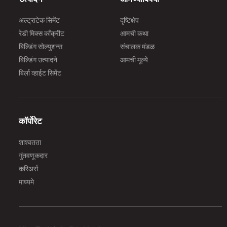
अल्ट्राटेक सिमेंट
दृष्टिक्षेप
रेडी मिक्स काँक्रीट
आमची कथा
बिल्डिंग सोल्युशन्स
संचालक मंडळ
बिल्डिंग उत्पादने
आमची मूल्ये
बिर्ला व्हाईट सिमेंट
कॉर्पोरेट
शाश्वतता
गुंतवणूकदार
करिअर्स
माध्यमे