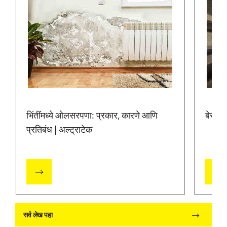
भिंतींमध्ये ओलसरपणा: प्रकार, कारणे आणि
बेसमेंट
प्रतिबंध | अल्ट्राटेक
सर्व लेख पहा