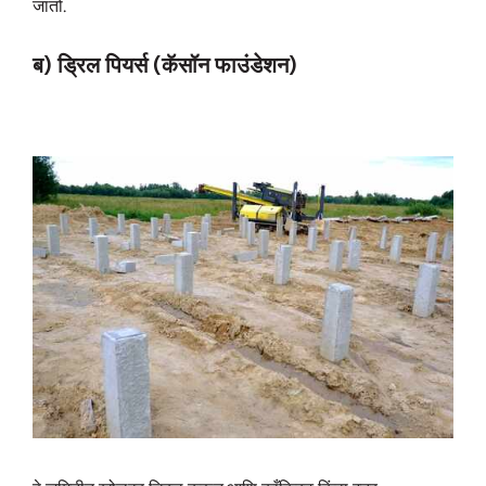
जातो.
ब) ड्रिल पियर्स (कॅसॉन फाउंडेशन)