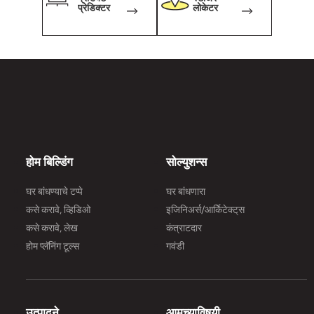
प्रेडिक्टर
लोकेटर
होम बिल्डिंग
सोल्युशन्स
घर बांधण्याचे टप्पे
घर बांधणारा
कसे करावे, व्हिडिओ
इजिनिअर्स/आर्किेटेक्ट्‌स
कसे करावे, लेख
कंत्राटदार
होम प्लॅनिंग टूल्स
गवंडी
उत्पादने
आमच्याविषयी