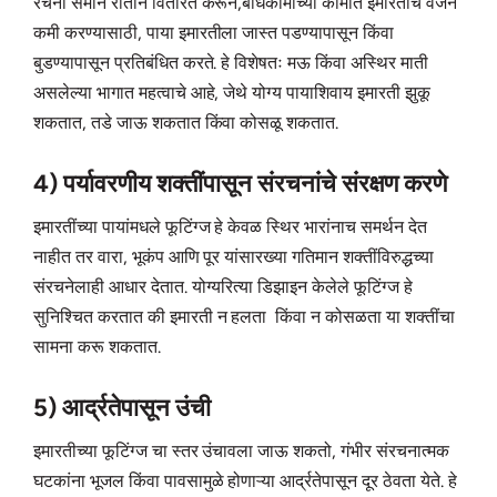
रचना समान रीतीने वितरित करून,बांधकामाच्या कामात इमारतीचे वजन
कमी करण्यासाठी, पाया इमारतीला जास्त पडण्यापासून किंवा
बुडण्यापासून प्रतिबंधित करते. हे विशेषतः मऊ किंवा अस्थिर माती
असलेल्या भागात महत्वाचे आहे, जेथे योग्य पायाशिवाय इमारती झुकू
शकतात, तडे जाऊ शकतात किंवा कोसळू शकतात.
4) पर्यावरणीय शक्तींपासून संरचनांचे संरक्षण करणे
इमारतींच्या पायांमधले फूटिंग्ज हे केवळ स्थिर भारांनाच समर्थन देत
नाहीत तर वारा, भूकंप आणि पूर यांसारख्या गतिमान शक्तींविरुद्धच्या
संरचनेलाही आधार देतात. योग्यरित्या डिझाइन केलेले फूटिंग्ज हे
सुनिश्चित करतात की इमारती न हलता किंवा न कोसळता या शक्तींचा
सामना करू शकतात.
5) आर्द्रतेपासून उंची
इमारतीच्या फूटिंग्ज चा स्तर उंचावला जाऊ शकतो, गंभीर संरचनात्मक
घटकांना भूजल किंवा पावसामुळे होणाऱ्या आर्द्रतेपासून दूर ठेवता येते. हे