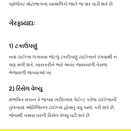
પ્રોજેક્ટ મોટાભાગના ઘરમાલિકો જાતે જ પાર પાડી શકે છે.
ગેરફાયદાઃ
1) ટકાઉપણું
નવા ટાઈલ્સ લગાવવા જેટલું ટકાઉપણું ટાઈલ્સને રંગવાથી ન
પણ મળી શકે, ખાસકરીને ભારે અવર-જવરવાળી તેમજ
ભેજવાળી જગ્યાઓ પર.
2) રિસેલ વેલ્યુ
સંભવિત મકાન કે જગ્યા ખરીદનારા પેઈન્ટ કરેલા ટાઈલ્સની
તુલનામાં ઓરિજિનલ ટાઈલ્સ હોવાનું વધુ પસંદ કરી શકે છે,
જેનાથી તમારા ઘરની રિસેલ વેલ્યુ ઘટી શકે છે.