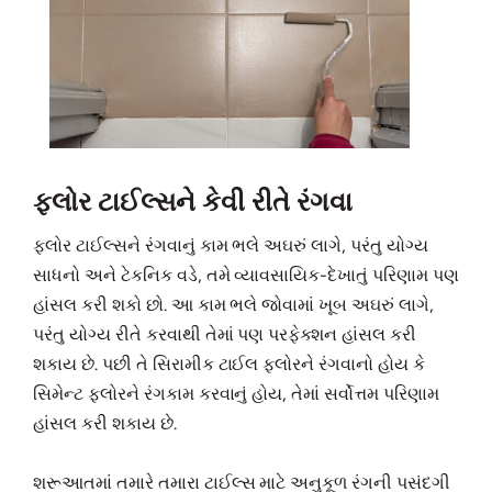
ફ્લોર ટાઈલ્સને કેવી રીતે રંગવા
ફ્લોર ટાઈલ્સને રંગવાનું કામ ભલે અઘરું લાગે, પરંતુ યોગ્ય
સાધનો અને ટેકનિક વડે, તમે વ્યાવસાયિક-દેખાતું પરિણામ પણ
હાંસલ કરી શકો છો. આ કામ ભલે જોવામાં ખૂબ અઘરું લાગે,
પરંતુ યોગ્ય રીતે કરવાથી તેમાં પણ પરફેક્શન હાંસલ કરી
શકાય છે. પછી તે સિરામીક ટાઈલ ફ્લોરને રંગવાનો હોય કે
સિમેન્ટ ફ્લોરને રંગકામ કરવાનું હોય, તેમાં સર્વોત્તમ પરિણામ
હાંસલ કરી શકાય છે.
શરૂઆતમાં તમારે તમારા ટાઈલ્સ માટે અનુકૂળ રંગની પસંદગી