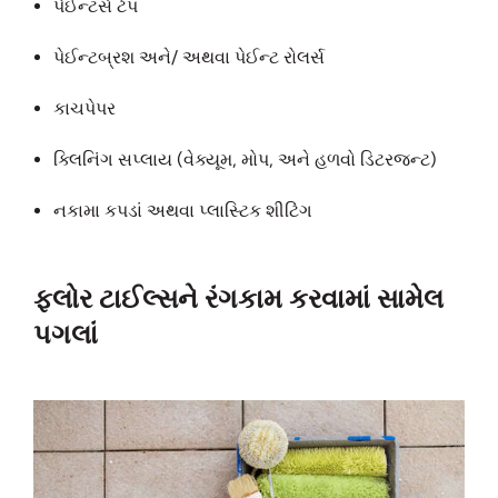
પેઈન્ટર્સ ટેપ
પેઈન્ટબ્રશ અને/ અથવા પેઈન્ટ રોલર્સ
કાચપેપર
ક્લિનિંગ સપ્લાય (વેક્યૂમ, મોપ, અને હળવો ડિટરજન્ટ)
નકામા કપડાં અથવા પ્લાસ્ટિક શીટિંગ
ફ્લોર ટાઈલ્સને રંગકામ કરવામાં સામેલ
પગલાં