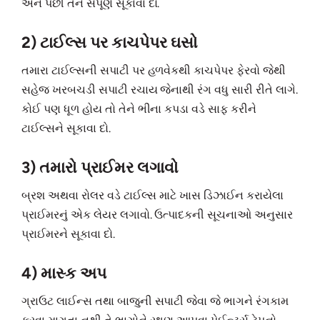
અને પછી તેને સંપૂર્ણ સૂકાવા દો.
2) ટાઈલ્સ પર કાચપેપર ઘસો
તમારા ટાઈલ્સની સપાટી પર હળવેકથી કાચપેપર ફેરવો જેથી
સહેજ ખરબચડી સપાટી રચાય જેનાથી રંગ વધુ સારી રીતે લાગે.
કોઈ પણ ધૂળ હોય તો તેને ભીના કપડા વડે સાફ કરીને
ટાઈલ્સને સૂકાવા દો.
3) તમારો પ્રાઈમર લગાવો
બ્રશ અથવા રોલર વડે ટાઈલ્સ માટે ખાસ ડિઝાઈન કરાયેલા
પ્રાઈમરનું એક લેયર લગાવો. ઉત્પાદકની સૂચનાઓ અનુસાર
પ્રાઈમરને સૂકાવા દો.
4) માસ્ક અપ
ગ્રાઉટ લાઈન્સ તથા બાજુની સપાટી જેવા જે ભાગને રંગકામ