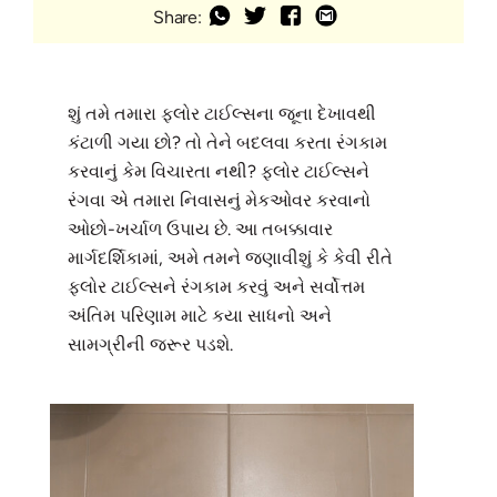
Share:
શું તમે તમારા ફ્લોર ટાઈલ્સના જૂના દેખાવથી
કંટાળી ગયા છો? તો તેને બદલવા કરતા રંગકામ
કરવાનું કેમ વિચારતા નથી? ફ્લોર ટાઈલ્સને
રંગવા એ તમારા નિવાસનું મેકઓવર કરવાનો
ઓછો-ખર્ચાળ ઉપાય છે. આ તબક્કાવાર
માર્ગદર્શિકામાં, અમે તમને જણાવીશું કે કેવી રીતે
ફ્લોર ટાઈલ્સને રંગકામ કરવું અને સર્વોત્તમ
અંતિમ પરિણામ માટે કયા સાધનો અને
સામગ્રીની જરૂર પડશે.