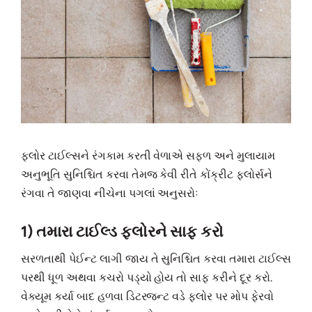
ફ્લોર ટાઈલ્સને રંગકામ કરતી વેળાએ સફળ અને મુલાયામ
અનુભૂતિ સુનિશ્ચિત કરવા તેમજ કેવી રીતે કોંક્રીટ ફ્લોર્સને
રંગવા તે જાણવા નીચેના પગલાં અનુસરોઃ
1) તમારા ટાઈલ્ડ ફ્લોરને સાફ કરો
સરળતાથી પેઈન્ટ લાગી જાય તે સુનિશ્ચિત કરવા તમારા ટાઈલ્સ
પરથી ધૂળ અથવા કચરો પડ્યો હોય તો સાફ કરીને દૂર કરો.
વેક્યૂમ કર્યા બાદ હળવા ડિટરજન્ટ વડે ફ્લોર પર મોપ ફેરવો