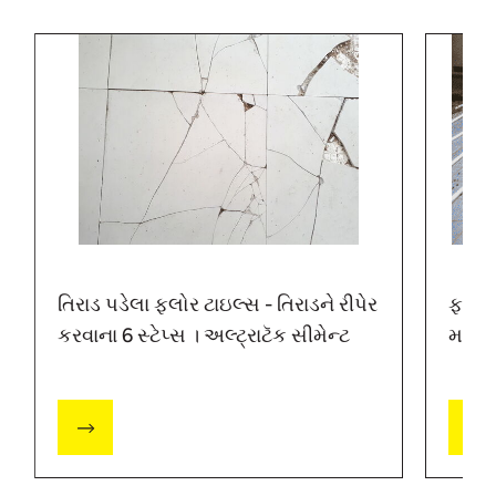
તિરાડ પડેલા ફ્લોર ટાઇલ્સ - તિરાડને રીપેર
ફ્લોર
કરવાના 6 સ્ટેપ્સ । અલ્ટ્રાટૅક સીમેન્ટ
માર્ગદ