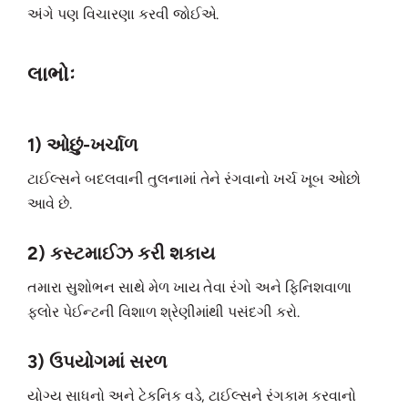
અંગે પણ વિચારણા કરવી જોઈએ.
લાભોઃ
1) ઓછું-ખર્ચાળ
ટાઈલ્સને બદલવાની તુલનામાં તેને રંગવાનો ખર્ચ ખૂબ ઓછો
આવે છે.
2) કસ્ટમાઈઝ કરી શકાય
તમારા સુશોભન સાથે મેળ ખાય તેવા રંગો અને ફિનિશવાળા
ફ્લોર પેઈન્ટની વિશાળ શ્રેણીમાંથી પસંદગી કરો.
3) ઉપયોગમાં સરળ
યોગ્ય સાધનો અને ટેકનિક વડે, ટાઈલ્સને રંગકામ કરવાનો