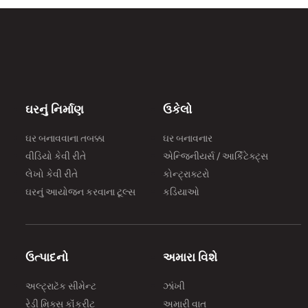
क
अ
त
र
ઘરનું નિર્માણ
ઉકેલો
ઘર બનાવવાના તબક્કા
ઘર બનાવનાર
વીડિયો કેવી રીતે
એન્જિનીયર્સ / આર્કિટેક્ટ્સ
લેખો કેવી રીતે
કોન્ટ્રાક્ટરો
ઘરનું આયોજન કરવાના ટૂલ્સ
કડિયાઓ
ઉત્પાદનો
અમારા વિશે
અલ્ટ્રાટૅક સીમેન્ટ
ઝાંખી
રેડી મિક્સ કૉંક્રીટ
અમારી વાત