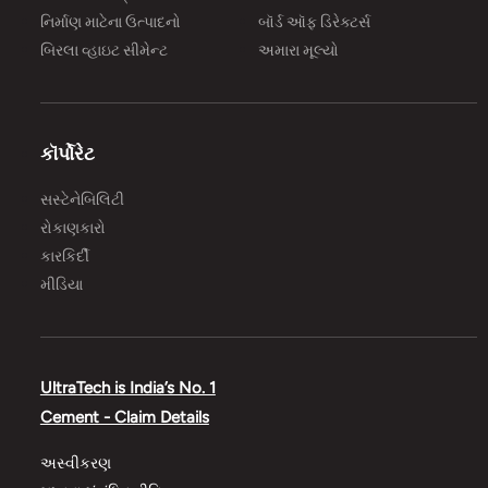
નિર્માણ માટેના ઉત્પાદનો
બૉર્ડ ઑફ ડિરેક્ટર્સ
બિરલા વ્હાઇટ સીમેન્ટ
અમારા મૂલ્યો
કૉર્પોરેટ
સસ્ટેનેબિલિટી
રોકાણકારો
કારકિર્દી
મીડિયા
UltraTech is India’s No. 1
Cement - Claim Details
અસ્વીકરણ