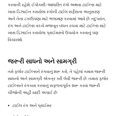
કરવાની રહેશે. ઈપોક્સી-આધારિત રંગો અથવા ટાઈલ્સ માટે
ખાસ ડિઝાઈન કરાયેલા રંગોની ટાઈલ સર્ફેસના અનુસરણ
અને તેના ટકાઉપણા માટે ભલામણ કરવામાં આવે છે. તદુપરાંત,
રંગ અને ટાઈલ્સ વચ્ચે મજબૂત બંધન રચવા માટે ટાઈલ્સ માટે
ખાસ ડિઝાઈન કરાયેલા પ્રાઈમરનો ઉપયોગ કરવાનું પણ
વિચારશો.
જરૂરી સાધનો અને સામગ્રી
તમે ફ્લોર ટાઈલ્સને રંગવાનું શરૂ કરો, તે પહેલાં તમામ જરૂરી
સાધનો અને સામગ્રી એકત્ર કરી લેવી જરૂરી છે. તમારા ફ્લોર
ટાઈલ્સને રંગકામ કરવાનું સફળતાપૂર્વક શરૂ કરવા જરૂરી
ચીજોની અહીં યાદી અપાઈ છેઃ
ટાઈલ રંગ અને પ્રાઈમર