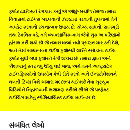
ફ્લોર ટાઈલ્સને રંગકામ કરવું એ ઓછું-ખર્ચાળ તેમજ તમારા
નિવાસમાં ટાઈલ્સ બદલવાની ઝંઝટમાં પડવાની તુલનામાં તેને
અપડેટ કરવાનો રચનાત્મક ઉપાય છે. યોગ્ય સાધનો, સામગ્રી
તથા ટેકનિક વડે, તમે વ્યાવસાયિક-કામ જેવો લુક અ પરિણામો
હાંસલ કરી શકો છો જે તમારા ઘરમાં નવો પ્રાણસંચાર કરી દેશે,
અને તેમાં બાથરૂમના ટાઈલ ફ્લોરથી લઈને રસોડાના ટાઈલ
ફ્લોર સુધી બધા ફ્લોરને રંગી શકાય છે. તમારા જ્ઞાન અને
કૌશલ્યનું સ્તર વધુ ઊંચુ લઈ જવા, અમે તમને અલ્ટ્રાટેક
ટાઈલફિક્સોનો ઉપયોગ કેવી રીતે કરવો અને ઈન્સ્ટોલેશનને
લગતી ટિપ્સ વિશે અમારા મદદરૂપ થઈ શકે તેવા યુટ્યુબ
વિડિયોને નિહાળવાની ભલામણ કરીએ છીએ જે પરફેક્ટ
ટાઈલિંગ માટેનું સ્પેશિયાલિસ્ટ ટાઈલ બાઈન્ડર છે.
સંબંધિત લેખો