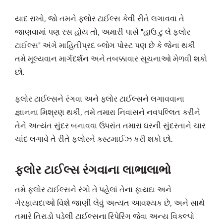
યાદ રાખો, જો તમને ફ્લોર ટાઈલ્સ કેવી રીતે લગાવવા તે
જાણવામાં પણ રસ હોય તો, અમારી પાસે "હાઉ ટુ લે ફ્લોર
ટાઈલ્સ" અંગે માહિતીપ્રદ બ્લોગ પોસ્ટ પણ છે કે જેના થકી
તમે મૂલ્યવાન માર્ગદર્શન અને તબક્કાવાર સૂચનાઓ મેળવી શકો
છો.
ફ્લોર ટાઈલ્સને રંગવા અને ફ્લોર ટાઈલ્સને લગાવવાના
જ્ઞાનના મિશ્રણ થકી, તમે તમારા નિવાસને નવપલ્લિત કરીને
તેને અત્યંત સુંદર બનાવવા ઉપરાંત તમારા ઘરની સુંદરતાને ચાર
ચાંદ લગાવે તે રીતે ફ્લોરને કસ્ટમાઈઝ કરી શકો છો.
ફ્લોર ટાઈલ્સ રંગવાના લાભાલાભો
તમે ફ્લોર ટાઈલ્સને રંગો તે પહેલાં તેના ફાયદા અને
ગેરફાયદાઓ વિશે જાણી લેવું અત્યંત આવશ્યક છે, અને સાથે
તમારે તિરાડો પડેલી ટાઈલ્સના રિપેરિંગ જેવા અન્ય વિકલ્પો