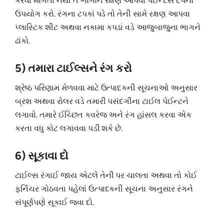
કરવા માગતા નથી તે ભાગોને રક્ષણ આપવા પેઈન્ટર્સ ટેપનો
ઉપયોગ કરો. રંગના ટપકાં પડે તો તેની સામે રક્ષણ આપવા
પ્લાસ્ટિક શીટ અથવા નકામા કપડાં વડે આજુબાજુના ભાગને
ઢાંકો.
5) તમારા ટાઈલ્સને રંગ કરો
શ્રેષ્ઠ પરિણામ મેળવવા માટે ઉત્પાદકની સૂચનાઓ અનુસાર
બ્રશ અથવા રોલર વડે તમારી પસંદગીના ટાઈલ પેઈન્ટને
લગાવો. તમારે ઈચ્છિત કવરેજ અને રંગ હાંસલ કરવા એક
કરતા વધુ કોટ લગાવવા પડી શકે છે.
6) સૂકાવા દો
ટાઈલ્સ રંગાઈ જાય એટલે તેની પર ચાલતા અથવા તો કોઈ
ફર્નિચર ગોઠવતા પહેલાં ઉત્પાદકની સૂચના અનુસાર રંગને
સંપૂર્ણપણે સૂકાઈ જવા દો.