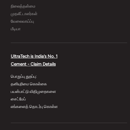
நிலைத்தன்மை
முதலீட்டாளர்கள்
வேலைவாய்ப்பு
மீடியா
UltraTech is India’s No. 1
Cement - Claim Details
பொறுப்பு துறப்பு:
தனியுரிமை கொள்கை
பயன்பாட்டு விதிமுறைகளை
சைட்மேப்
எங்களைத் தொடர்பு கொள்ள