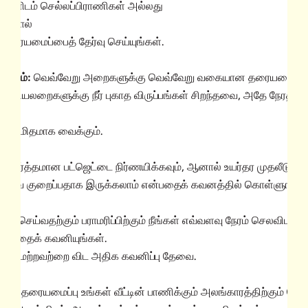
உங்களிடம் செல்லப்பிராணிகள் அல்லது
ுந்தால்
ம் தரையமைப்பைத் தேர்வு செய்யுங்கள்.
க்கம்:
வெவ்வேறு அறைகளுக்கு வெவ்வேறு வகையான தரையமைப்ப
 குளியலறைகளுக்கு நீர் புகாத விருப்பங்கள் சிறந்தவை, அதே நேரத்த
ை மிதமாக வைக்கும்.
யதார்த்தமான பட்ஜெட்டை நிர்ணயிக்கவும், ஆனால் உயர்தர முதலீடு நீ
ெலவை குறைப்பதாக இருக்கலாம் என்பதைக் கவனத்தில் கொள்ளுங்கள
த்தம் செய்வதற்கும் பராமரிப்பிற்கும் நீங்கள் எவ்வளவு நேரம் செலவிடத்
 என்பதைக் கவனியுங்கள்.
க்கு மற்றவற்றை விட அதிக கவனிப்பு தேவை.
்கள் தரையமைப்பு உங்கள் வீட்டின் பாணிக்கும் அலங்காரத்திற்கும் ப