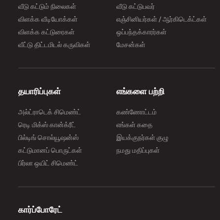
வீடு கட்டும் நிலைகள்
வீடு கட்டுபவர்
விளக்க வீடியோக்கள்
எஞ்சினியர்கள் / ஆர்கிடெக்ட்கள்
விளக்க கட்டுரைகள்
ஒப்பந்தக்காரர்கள்
வீட்டு திட்டமிடல் கருவிகள்
மேசன்கள்
தயாரிப்புகள்
எங்களை பற்றி
அல்ட்ராடெக் சிமெண்ட்
கண்ணோட்டம்
ரெடி மிக்ஸ் கான்க்ரீட்
எங்கள் கதை
பில்டிங் சொல்யூஷன்ஸ்
இயக்குநர்கள் குழு
கட்டுமானப் பொருட்கள்
நமது மதிப்புகள்
பிர்லா ஒயிட் சிமெண்ட்
கார்ப்போரேட்