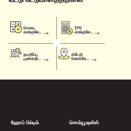
செலவு
EMI
கால்குலேட்
கால்குலேட்
டர்
டர்
தயாரிப்பு
ஸ்டோர்
முன்னறிவி
லொக்கேட்
ப்பாளர்
டர்
ஹோம் பில்டிங்
சொல்யூஷன்ஸ்