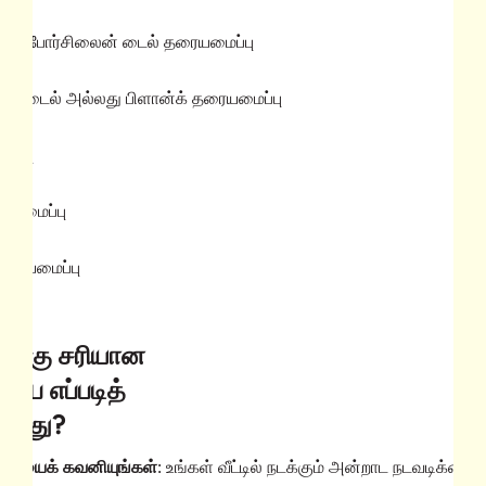
்லது போர்சிலைன் டைல் தரையமைப்பு
ல் டைல் அல்லது பிளான்க் தரையமைப்பு
ைப்பு
ரையமைப்பு
தரையமைப்பு
்டிற்கு சரியான
பை எப்படித்
ுப்பது?
ுறையைக் கவனியுங்கள்
: உங்கள் வீட்டில் நடக்கும் அன்றாட நடவடிக்கை