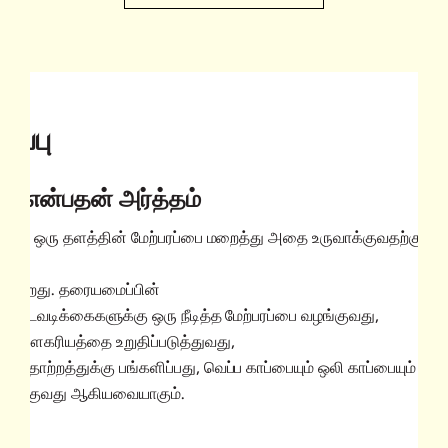
ப்பு
ப்பு
ு என்பதன் அர்த்தம்
்பது ஒரு தளத்தின் மேற்பரப்பை மறைத்து அதை உருவாக்குவதற்குப்
ும்
க்கிறது. தரையமைப்பின்
ட நடவடிக்கைகளுக்கு ஒரு நீடித்த மேற்பரப்பை வழங்குவது,
றும் சௌகரியத்தை உறுதிப்படுத்துவது,
தோற்றத்துக்கு பங்களிப்பது, வெப்ப காப்பையும் ஒலி காப்பையும் வழ
ிதாக்குவது ஆகியவையாகும்.