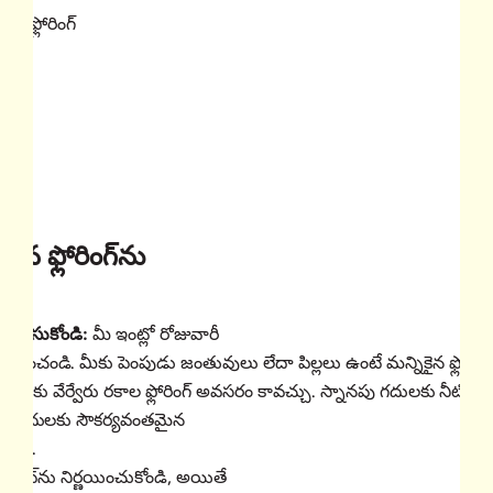
ాంక్ ఫ్లోరింగ్
ైన ఫ్లోరింగ్‌ను
లి?
కి తీసుకోండి:
మీ ఇంట్లో రోజువారీ
ోచించండి. మీకు పెంపుడు జంతువులు లేదా పిల్లలు ఉంటే మన్నికైన ఫ్లోరింగ
 గదులకు వేర్వేరు రకాల ఫ్లోరింగ్ అవసరం కావచ్చు. స్నానపు గదులకు నీటిని తట
డక గదులకు సౌకర్యవంతమైన
స్తాయి.
 బడ్జెట్‌ను నిర్ణయించుకోండి, అయితే