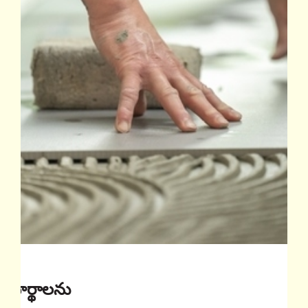
ఏ పదార్థాలను