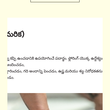
రిక)
ేల అమరిక)
తలాన్ని కప్పి ఉంచడానికి ఉపయోగించే పదార్థం. ఫ్లోరింగ్ యొక్క ఉద్దేశ్యం ర
ాన్ని అందించడం,
ని నిర్ధారించడం, గది అందాన్ని పెంచడం, ఉష్ణ మరియు శబ్ద నిరోధకతను
 చేయడం.