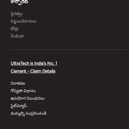
కార్పొరేట్
స్థిరత్వం
పెట్టుబడిదారులు
కెరీర్లు
మీడియా
UltraTech is India’s No. 1
Cement - Claim Details
నిరాకరణ
గోప్యతా విధానం
ఉపయోగ నిబంధనలు
సైట్‌మ్యాప్
మమ్మల్ని సంప్రదించండి