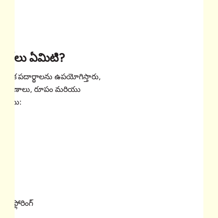
రింగ్‌లు ఏమిటి?
ోసం అనేక పదార్థాలను ఉపయోగిస్తారు,
భిన్న లక్షణాలు, రూపం మరియు
ఉంటాయి:
ింగ్
ైల్ ఫ్లోరింగ్