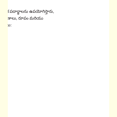
ోసం అనేక పదార్థాలను ఉపయోగిస్తారు,
భిన్న లక్షణాలు, రూపం మరియు
ఉంటాయి: