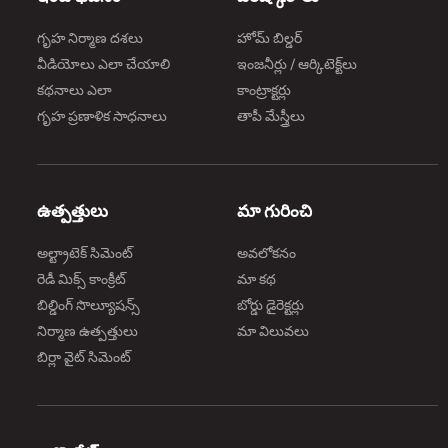
గృహ నిర్మాణ దశలు
హోమ్ బిల్డర్
వీడియోలు ఎలా చేయాలి
ఇంజనీర్లు / ఆర్కిటెక్ట్‌లు
కథనాలు ఎలా
కాంట్రాక్టర్లు
గృహ ప్రణాళిక సాధనాలు
తాపీ మేస్త్రీలు
ఉత్పత్తులు
మా గురించి
అల్ట్రాటెక్ సిమెంట్
అవలోకనం
రెడీ మిక్స్ కాంక్రీట్
మా కథ
బిల్డింగ్ సొల్యూషన్స్
బోర్డు డైరెక్టర్లు
నిర్మాణ ఉత్పత్తులు
మా విలువలు
బిర్లా వైట్ సిమెంట్