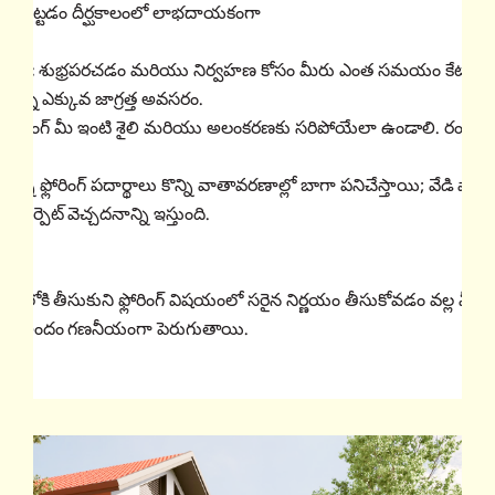
ుబడి పెట్టడం దీర్ఘకాలంలో లాభదాయకంగా
డి.
న్స్):
శుభ్రపరచడం మరియు నిర్వహణ కోసం మీరు ఎంత సమయం కేటాయి
లకన్నా ఎక్కువ జాగ్రత్త అవసరం.
 ఫ్లోరింగ్ మీ ఇంటి శైలి మరియు అలంకరణకు సరిపోయేలా ఉండాలి. రంగు, 
:
కొన్ని ఫ్లోరింగ్ పదార్థాలు కొన్ని వాతావరణాల్లో బాగా పనిచేస్తాయి; వేడి వ
లో కార్పెట్ వెచ్చదనాన్ని ఇస్తుంది.
ణనలోకి తీసుకుని ఫ్లోరింగ్ విషయంలో సరైన నిర్ణయం తీసుకోవడం వల్ల మీ
ియు అందం గణనీయంగా పెరుగుతాయి.