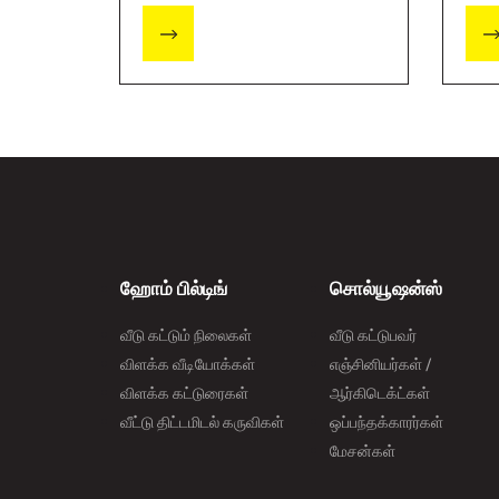
வேண
எங்க
கேட்
ஹோம் பில்டிங்
சொல்யூஷன்ஸ்
வீடு கட்டும் நிலைகள்
வீடு கட்டுபவர்
விளக்க வீடியோக்கள்
எஞ்சினியர்கள் /
விளக்க கட்டுரைகள்
ஆர்கிடெக்ட்கள்
வீட்டு திட்டமிடல் கருவிகள்
ஒப்பந்தக்காரர்கள்
மேசன்கள்