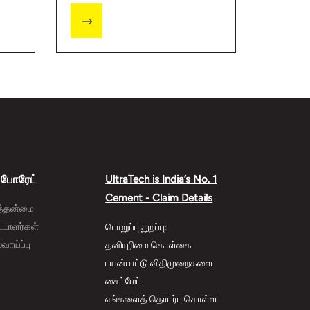
ப்போரேட்
UltraTech is India’s No. 1
Cement - Claim Details
த்தன்மை
ட்டாளர்கள்
பொறுப்பு துறப்பு:
ாய்ப்பு
தனியுரிமை கொள்கை
பயன்பாட்டு விதிமுறைகளை
சைட்மேப்
எங்களைத் தொடர்பு கொள்ள