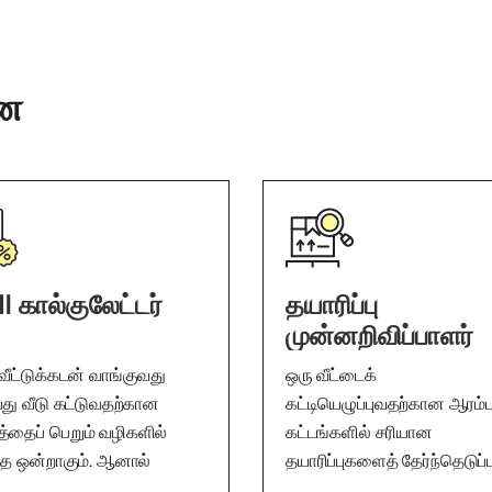
ான
I கால்குலேட்டர்
தயாரிப்பு
முன்னறிவிப்பாளர்
வீட்டுக்கடன் வாங்குவது
ஒரு வீட்டைக்
து வீடு கட்டுவதற்கான
கட்டியெழுப்புவதற்கான ஆரம்
்தைப் பெறும் வழிகளில்
கட்டங்களில் சரியான
்த ஒன்றாகும். ஆனால்
தயாரிப்புகளைத் தேர்ந்தெடுப்
்கு எவ்வளவு EMI கட்ட
வீடு கட்டுபவருக்கு முக்கியம்.