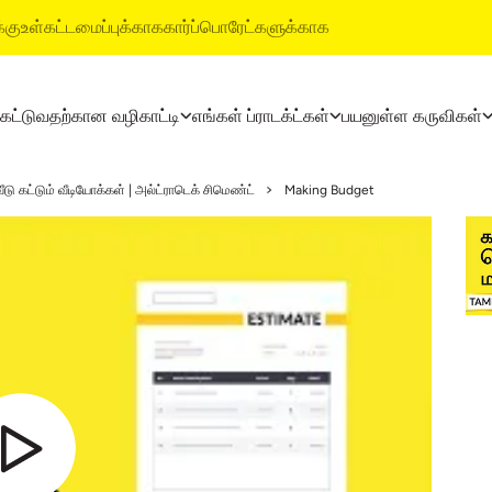
்கு
உள்கட்டமைப்புக்காக
கார்ப்பொரேட்களுக்காக
 கட்டுவதற்கான வழிகாட்டி
எங்கள் ப்ராடக்ட்கள்
பயனுள்ள கருவிகள்
ட்டி
தயாரிப்புகள்
அல்ட்ராடெக் பில்டிங் ப்ராடக்ட
வீடு கட்டும் வீடியோக்கள் | அல்ட்ராடெக் சிமெண்ட்
Making Budget
லைகள்
அல்ட்ராடெக் சிமென்ட்
வாட்டர்ப்ரூஃபிங் சிஸ்டம்ஸ்
அல்ட்ராடெக் வெதர் பிளஸ்
ஸ்டைல் எபோக்சி க்ரௌட்
ரெடி மிக்ஸ் கான்க்ரீட்
டைல் & மார்பிள் ஃபிட்டிங் சிஸ
அல்ட்ராடெக் பில்டிங் சொல்யூஷன்ஸ்