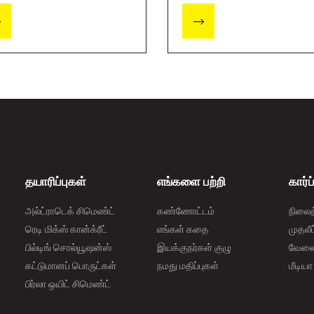
்டும் என்ற கேள்வியை
ளிடம் அடிக்கடி
கிறார்கள்.
தயாரிப்புகள்
எங்களை பற்றி
கார்
அல்ட்ராடெக் சிமெண்ட்
கண்ணோட்டம்
நிலை
ரெடி மிக்ஸ் கான்க்ரீட்
எங்கள் கதை
முதலீ
பில்டிங் சொல்யூஷன்ஸ்
இயக்குநர்கள் குழு
வேலைவ
கட்டுமானப் பொருட்கள்
நமது மதிப்புகள்
மீடியா
பிர்லா ஒயிட் சிமெண்ட்