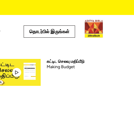
தொடர்பில் இருங்கள்
்கள்
பயனுள்ள கருவிகள்
செலவு கால்குலேட்டர்
கட்டிட செலவு மதிப்பீடு
Making Budget
ஸ்டோர் லொகேட்டர்
்டம்
ப்ராடக்ட் ப்ரெடிக்டர்
இ எம் ஐ கால்குலேட்டர்
ஓடு கால்குலேட்டர்