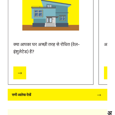
क्या आपका घर अच्छी तरह से रोधित (वेल-
अपने घ
इंशुलेटेड) है?
सभी आलेख देखें
अ