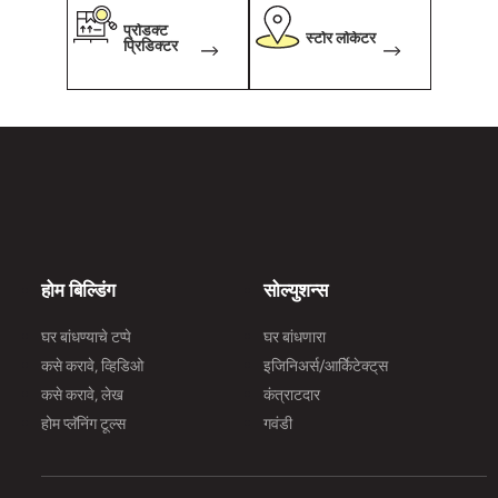
प्रोडक्ट
स्टोर लोकेटर
प्रिडिक्टर
होम बिल्डिंग
सोल्युशन्स
घर बांधण्याचे टप्पे
घर बांधणारा
कसे करावे, व्हिडिओ
इजिनिअर्स/आर्किेटेक्ट्‌स
कसे करावे, लेख
कंत्राटदार
होम प्लॅनिंग टूल्स
गवंडी