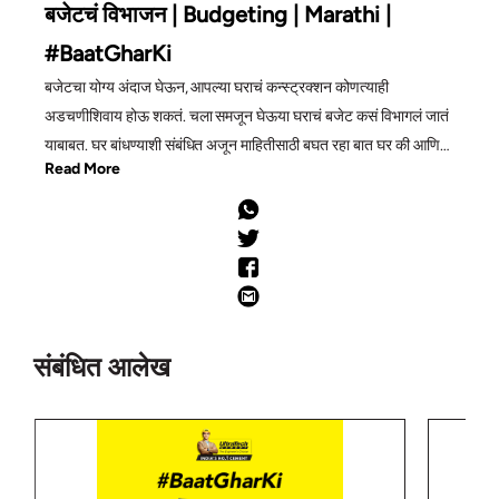
बजेटचं विभाजन | Budgeting | Marathi |
#BaatGharKi
बजेटचा योग्य अंदाज घेऊन, आपल्या घराचं कन्स्ट्रक्शन कोणत्याही
अडचणीशिवाय होऊ शकतं. चला समजून घेऊया घराचं बजेट कसं विभागलं जातं
याबाबत. घर बांधण्याशी संबंधित अजून माहितीसाठी बघत रहा बात घर की आणि
Read More
व्हिजिट करा. https://bit.ly/3FZzPTD
संबंधित आलेख