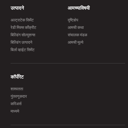
उत्पादने
आमच्याविषयी
अल्ट्राटेक सिमेंट
दृष्टिक्षेप
रेडी मिक्स काँक्रीट
आमची कथा
बिल्डिंग सोल्युशन्स
संचालक मंडळ
बिल्डिंग उत्पादने
आमची मूल्ये
बिर्ला व्हाईट सिमेंट
कॉर्पोरेट
शाश्वतता
गुंतवणूकदार
करिअर्स
माध्यमे