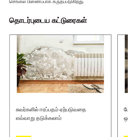
செங்கல் பிணைப்பாக கருதப்படுகிறது.
தொடர்புடைய கட்டுரைகள்
சுவர்களில் ஈரப்பதம் ஏற்படுவதை
பேஸ்ம
எவ்வாறு தடுக்கலாம்
ஒரு 