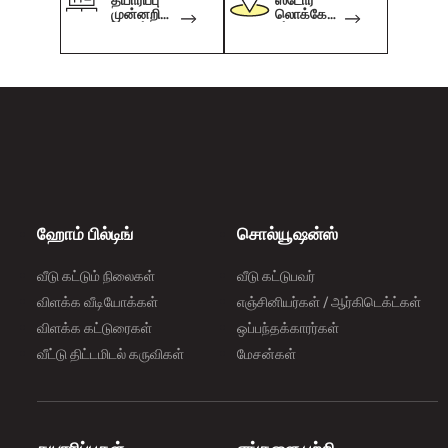
தயாரிப்பு
ஸ்டோர்
முன்னறிவி
லொக்கேட்
ப்பாளர்
டர்
ஹோம் பில்டிங்
சொல்யூஷன்ஸ்
வீடு கட்டும் நிலைகள்
வீடு கட்டுபவர்
விளக்க வீடியோக்கள்
எஞ்சினியர்கள் / ஆர்கிடெக்ட்கள்
விளக்க கட்டுரைகள்
ஒப்பந்தக்காரர்கள்
வீட்டு திட்டமிடல் கருவிகள்
மேசன்கள்