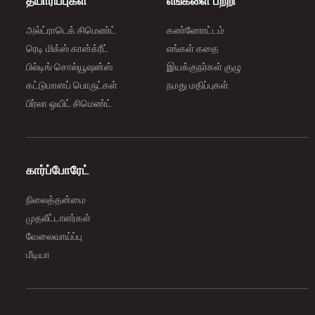
தயாரிப்புகள்
எங்களை பற்றி
அல்ட்ராடெக் சிமெண்ட்
கண்ணோட்டம்
ரெடி மிக்ஸ் கான்க்ரீட்
எங்கள் கதை
பில்டிங் சொல்யூஷன்ஸ்
இயக்குநர்கள் குழு
கட்டுமானப் பொருட்கள்
நமது மதிப்புகள்
பிர்லா ஒயிட் சிமெண்ட்
கார்ப்போரேட்
நிலைத்தன்மை
முதலீட்டாளர்கள்
வேலைவாய்ப்பு
மீடியா