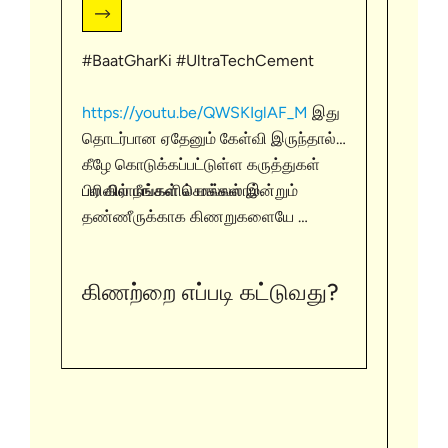
#BaatGharKi #UltraTechCement
https
வீடு 
https://youtu.be/QWSKIglAF_M
இது
இங்கு
தொடர்பான ஏதேனும் கேள்வி இருந்தால்,
கீழே கொடுக்கப்பட்டுள்ள கருத்துகள்
https
பல கிராமங்களில் மக்கள் இன்றும்
பிரிவில் நீங்கள் சொல்லலாம்.
லிங்க
தண்ணீருக்காக கிணறுகளையே
நம்பியுள்ளனர். நீங்கள் எப்படி ஒரு
https
கிணற்றை அமைக்கலாம் என்பதை
ட்விட்ட
கிணற்றை எப்படி கட்டுவது?
அறிய இந்த காணொளியை (link)
பார்க்கவும்
https://bit.ly/3EsXE3Z
https
எங்கள
http
இணை