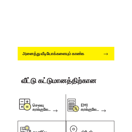
அனைத்து வீடியோக்களையும் காண்க
வீட்டு கட்டுமானத்திற்கான
செலவு
EMI
கால்குலேட்
கால்குலேட்
டர்
டர்