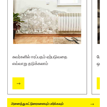
சுவர்களில் ஈரப்பதம் ஏற்படுவதை
பேஸ்ம
எவ்வாறு தடுக்கலாம்
ஒரு 
அனைத்து கட்டுரைகளையும் பார்க்கவும்