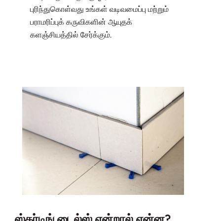
புரிந்துகொள்வது உங்கள் வடிவமைப்பு மற்றும்
பராமரிப்புக் கருவிகளின் ஆயுதக்
களஞ்சியத்தில் சேர்க்கும்.
ஸ்கர்டிங் டைல்ஸ் என்றால் என்ன?