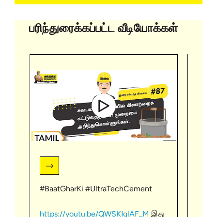
பரிந்துரைக்கப்பட்ட வீடியோக்கள்
#BaatGharKi #UltraTechCement
https
வீடு 
https://youtu.be/QWSKIglAF_M
இது
இங்கு