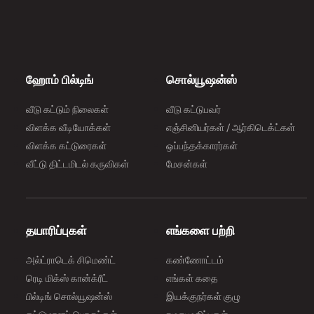
ஹோம் பில்டிங்
சொல்யூஷன்ஸ்
வீடு கட்டும் நிலைகள்
வீடு கட்டுபவர்
விளக்க வீடியோக்கள்
எஞ்சினியர்கள் / ஆர்கிடெக்ட்கள்
விளக்க கட்டுரைகள்
ஒப்பந்தக்காரர்கள்
வீட்டு திட்டமிடல் கருவிகள்
மேசன்கள்
தயாரிப்புகள்
எங்களை பற்றி
அல்ட்ராடெக் சிமெண்ட்
கண்ணோட்டம்
ரெடி மிக்ஸ் கான்க்ரீட்
எங்கள் கதை
பில்டிங் சொல்யூஷன்ஸ்
இயக்குநர்கள் குழு