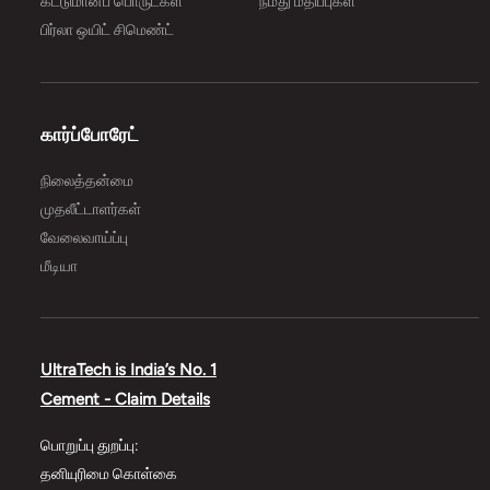
கட்டுமானப் பொருட்கள்
நமது மதிப்புகள்
பிர்லா ஒயிட் சிமெண்ட்
கார்ப்போரேட்
நிலைத்தன்மை
முதலீட்டாளர்கள்
வேலைவாய்ப்பு
மீடியா
UltraTech is India’s No. 1
Cement - Claim Details
பொறுப்பு துறப்பு:
தனியுரிமை கொள்கை