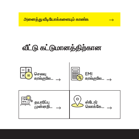
அனைத்து வீடியோக்களையும் காண்க
வீட்டு கட்டுமானத்திற்கான
செலவு
EMI
கால்குலேட்
கால்குலேட்
டர்
டர்
தயாரிப்பு
ஸ்டோர்
முன்னறிவி
லொக்கேட்
ப்பாளர்
டர்