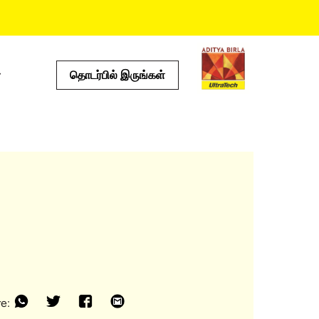
தொடர்பில் இருங்கள்
்கள்
பயனுள்ள கருவிகள்
செலவு கால்குலேட்டர்
ஸ்டோர் லொகேட்டர்
்டம்
ப்ராடக்ட் ப்ரெடிக்டர்
இ எம் ஐ கால்குலேட்டர்
ஓடு கால்குலேட்டர்
e: