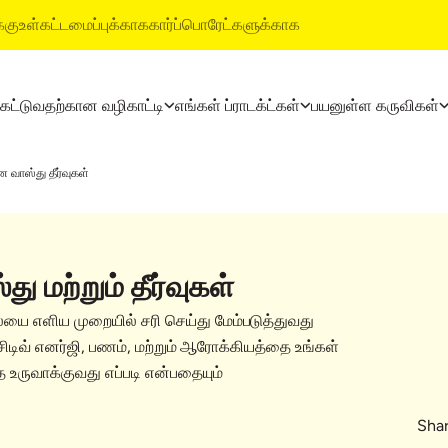
்கு
உள்கட்டமைப்புக்காக
கார்ப்பொரேட்களுக்காக
 கட்டுவதற்கான வழிகாட்டி
எங்கள் ப்ராடக்ட்கள்
பயனுள்ள கருவிகள்
ட்டி
தயாரிப்புகள்
அல்ட்ராடெக் பில்டிங் ப்ராடக்ட
ன வாஸ்து தீர்வுகள்
லைகள்
அல்ட்ராடெக் சிமென்ட்
வாட்டர்ப்ரூஃபிங் சிஸ்டம்ஸ்
அல்ட்ராடெக் வெதர் பிளஸ்
ஸ்டைல் எபோக்சி க்ரௌட்
ரெடி மிக்ஸ் கான்க்ரீட்
டைல் & மார்பிள் ஃபிட்டிங் சிஸ
 மற்றும் தீர்வுகள்
அல்ட்ராடெக் பில்டிங் சொல்யூஷன்ஸ்
ூலையை எளிய முறையில் சரி செய்து மேம்படுத்துவது
சிடிவ் எனர்ஜி, பணம், மற்றும் ஆரோக்கியத்தை உங்கள்
ை உருவாக்குவது எப்படி என்பதையும்
Shar