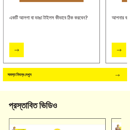
একটি আলগা বা ভাঙা টাইলস কীভাবে ঠিক করবেন?
আপনার বাড়
সমস্ত নিবন্ধ দেখুন
প্রস্তাবিত ভিডিও