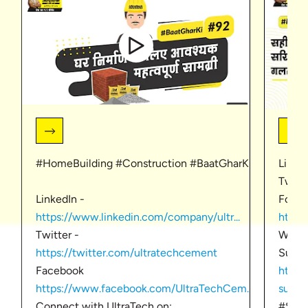
#HomeBuilding #Construction #BaatGharKi
Linke
Twitt
LinkedIn -
Follo
https://www.linkedin.com/company/ultr...
https
Twitter -
Websi
https://twitter.com/ultratechcement
Subsc
Facebook
http
https://www.facebook.com/UltraTechCem...
sub_c
Connect with UltraTech on:
#Stee