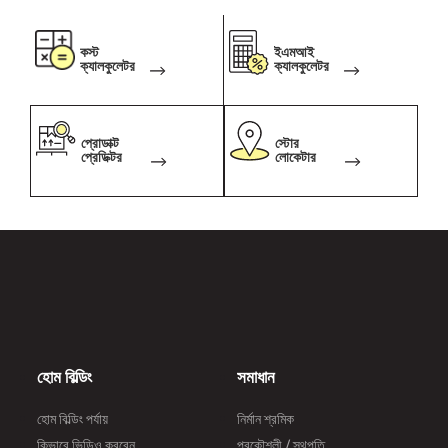
तरह मजबूती प्रदान करता है. रेती - अच्छे क्वालिटी की
‘नदी की रेती’ (रिवर-सैंड) या ‘निर्मित रेती (एम-सैंड),
কস্ট
ইএমআই
ক্যালকুলেটর
ক্যালকুলেটর
जिसमें मिट्टी की मात्रा कम से कम हो, वही रेती का
इस्तेमाल करना आवश्यक है गिट्टी (खड़ी)- इससे कपची
भी कहा जाता है. इसका प्रमुख काम कॉंक्रीट को मजबूती
প্রোডাক্ট
স্টোর
देना होता है. एक समान आकार की क्यूबिकल या एंगुलर
প্রেডিক্টর
লোকেটার
गिट्टी का इस्तमाल करना चाहिए ईंट - एक समान आकार
के साथ साथ अच्छी भुनी हुई मज़बूत और टिकाऊ ईंटों का
इस्तमाल करें। ध्यान में रखे के आप सबसे अच्छे क्वालिटी
के निर्माण सामग्री का इस्तमाल करे. अगर आपके पास इसी
से संबंधित कोई भी सवाल है, तो हमें नीचे दिए गए कमेंट
सेक्शन में बताय. देखते रहिये बात घर की अल्ट्राटेक की
और से।
হোম বিল্ডিং
সমাধান
হোম বিল্ডিং পর্যায়
নির্মান শ্রমিক
কিভাবে ভিডিও করবেন
প্রকৌশলী / স্থপতি