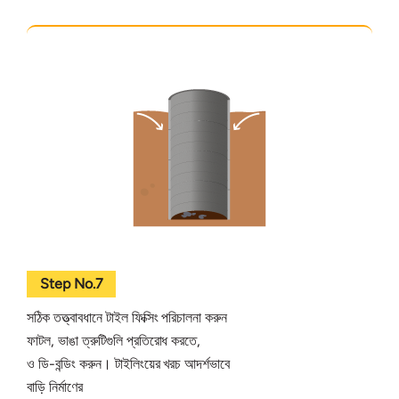
Step No.7
সঠিক তত্ত্বাবধানে টাইল ফিক্সিং পরিচালনা করুন
ফাটল, ভাঙা ত্রুটিগুলি প্রতিরোধ করতে,
ও ডি-বন্ডিং করুন। টাইলিংয়ের খরচ আদর্শভাবে
বাড়ি নির্মাণের