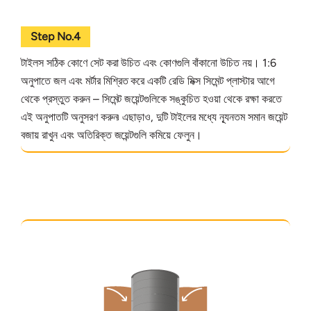
Step No.4
টাইলস সঠিক কোণে সেট করা উচিত এবং কোণগুলি বাঁকানো উচিত নয়। 1:6
অনুপাতে জল এবং মর্টার মিশ্রিত করে একটি রেডি মিক্স সিমেন্ট প্লাস্টার আগে
থেকে প্রস্তুত করুন – সিমেন্ট জয়েন্টগুলিকে সঙ্কুচিত হওয়া থেকে রক্ষা করতে
এই অনুপাতটি অনুসরণ করুন৷ এছাড়াও, দুটি টাইলের মধ্যে ন্যূনতম সমান জয়েন্ট
বজায় রাখুন এবং অতিরিক্ত জয়েন্টগুলি কমিয়ে ফেলুন।