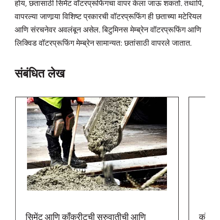
होय, छतासाठी सिमेंट वॉटरप्रूफिंगचा वापर केला जाऊ शकतो. तथापि,
वापरल्या जाणार्‍या विशिष्ट प्रकारची वॉटरप्रूफिंग ही छताच्या मटेरियल
आणि संरचनेवर अवलंबून असेल. बिटुमिनस मेम्ब्रेन वॉटरप्रूफिंग आणि
लिक्विड वॉटरप्रूफिंग मेम्ब्रेन सामान्यत: छतांसाठी वापरले जातात.
संबंधित लेख
सिमेंट आणि काँक्रीटची सुरुवातीची आणि
काँक्र