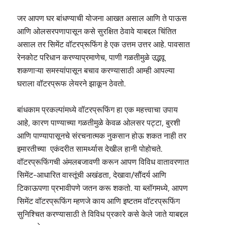
जर आपण घर बांधण्याची योजना आखत असाल आणि ते पाऊस
आणि ओलसरपणापासून कसे सुरक्षित ठेवावे याबद्दल चिंतित
असाल तर सिमेंट वॉटरप्रूफिंग हे एक उत्तम उत्तर आहे. पावसात
रेनकोट परिधान करण्याप्रमाणेच, पाणी गळतीमुळे उद्भवू
शकणाऱ्या समस्यांपासून बचाव करण्यासाठी आम्ही आपल्या
घराला वॉटरप्रूफ लेयरने झाकून ठेवतो.
बांधकाम प्रकल्पांमध्ये वॉटरप्रूफिंग हा एक महत्त्वाचा उपाय
आहे, कारण पाण्याच्या गळतीमुळे केवळ ओलसर पट्टा, बुरशी
आणि पाण्यापासूनचे संरचनात्मक नुकसान होऊ शकत नाही तर
इमारतीच्या एकंदरीत सामर्थ्यास देखील हानी पोहोचते.
वॉटरप्रूफिंगची अंमलबजावणी करून आपण विविध वातावरणात
सिमेंट-आधारित वास्तूंची अखंडता, देखावा/सौंदर्य आणि
टिकाऊपणा प्रभावीपणे जतन करू शकतो. या ब्लॉगमध्ये, आपण
सिमेंट वॉटरप्रूफिंग म्हणजे काय आणि इष्टतम वॉटरप्रूफिंग
सुनिश्चित करण्यासाठी ते विविध प्रकारे कसे केले जाते याबद्दल