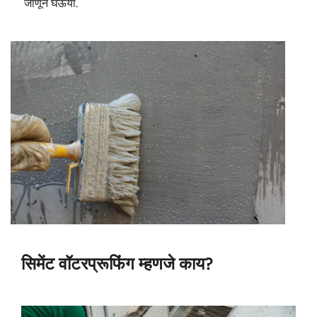
जाणून घेऊया.
सिमेंट वॉटरप्रूफिंग म्हणजे काय?