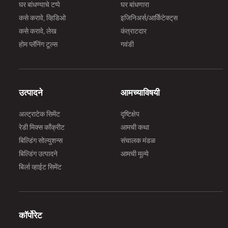
घर बांधण्याचे टप्पे
घर बांधणारा
म
कसे करावे, व्हिडिओ
इजिनिअर्स/आर्किेटेक्ट्‌स
ह
कसे करावे, लेख
कंत्राटदार
क
होम प्लॅनिंग टूल्स
गवंडी
प
व
स
प
उत्पादने
आमच्याविषयी
क
i
स
अल्ट्राटेक सिमेंट
दृष्टिक्षेप
ज
रेडी मिक्स काँक्रीट
आमची कथा
भ
बिल्डिंग सोल्युशन्स
संचालक मंडळ
|
ब
बिल्डिंग उत्पादने
आमची मूल्ये
बिर्ला व्हाईट सिमेंट
प
द्
आ
कॉर्पोरेट
क