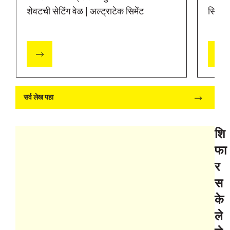
शेवटची सेटिंग वेळ | अल्ट्राटेक सिमेंट
सिमेंट
सर्व लेख पहा
शि
फा
र
स
के
ले