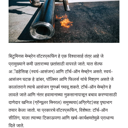
बिटुमिनस मेम्ब्रेन वॉटरप्रूफिंग हे एक विश्वासार्ह तंत्र आहे जे
प्रामुख्याने कमी उताराच्या छतांसाठी वापरले जाते. यात सेल्फ
अॅडहेसिव्ह (स्वयं-आसंजन) आणि टॉर्च-ऑन मेम्ब्रेन असते. स्वयं-
आसंजन घटक हे डांबर, पॉलिमर आणि फिलर्स यांचे मिश्रण असते जे
कालांतराने त्याचे आसंजन गुणधर्म गमावू शकते. टॉर्च-ऑन मेम्ब्रेन हे
लावले जाते आणि नंतर हवामानाच्या नुकसानापासून बचाव करण्यासाठी
दाणेदार खनिज (ग्रॅन्यूलर मिनरल) समुच्चया(अग्रिगेट)सह पृष्ठभाग
तयार केला जातो. या प्रकारचे वॉटरप्रूफिंग, विशेषत: टॉर्च-ऑन
सीलिंग, याला त्याच्या टिकाऊपणा आणि खर्च-कार्यक्षमतेमुळे प्राधान्य
दिले जाते.