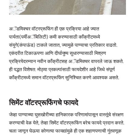
अॅडमिक्चर वॉटरप्रूफिंग ही एक प्रक्रिया आहे ज्यात
पार्यता(पर्मीअॅबिलिटी) कमी करण्यासाठी काँक्रीटमध्ये
संयुगे(कंपाऊंड) टाकले जातात, ज्यामुळे पाण्याचा प्रतिकार वाढतो.
एकंदरीत टिकाऊपणा आणि दीर्घायुष्य सुधारण्यासाठी मिश्रण
प्रक्रियेदरम्यान नवीन काँक्रीटसह अॅडमिक्चर वापरले जाऊ शकते.
ही पद्धत विशेषत: मोठ्या प्रकल्पांसाठी फायदेशीर आहे जिथे संपूर्ण
काँक्रीटमध्ये समान वॉटरप्रूफिंग सुनिश्चित करणे आवश्यक असते.
सिमेंट वॉटरप्रूफिंगचे फायदे
जेव्हा पाण्याच्या घुसखोरीच्या हानिकारक परिणामांपासून वास्तूंचे संरक्षण
करण्याची वेळ येते, तेव्हा सिमेंट वॉटरप्रूफिंग बरेच फायदे प्रदान करते.
चला जाणून घेऊया कोणत्या फायद्यांमुळे ही एक शहाणपणाची गुंतवणूक