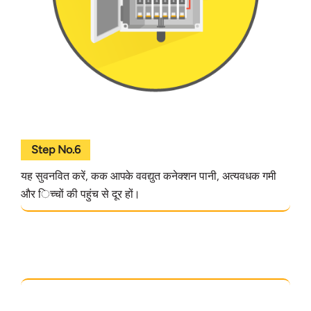
Step No.6
यह सुवनवित करें, कक आपके ववद्युत कनेक्शन पानी, अत्यवधक गमी
और िच्चों की पहुंच से दूर हों।