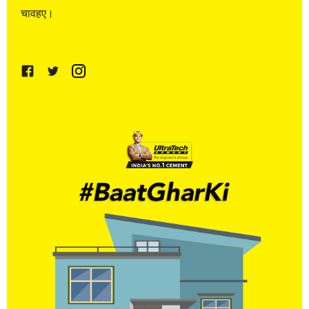
चावहए।