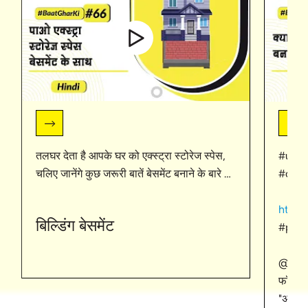
तलघर देता है आपके घर को एक्स्ट्रा स्टोरेज स्पेस,
#useo
चलिए जानेंगे कुछ जरूरी बातें बेसमेंट बनाने के बारे में.
#cons
अपने घर बनाने वाले दोस्तों के साथ शेयर करे और
देखते रहिए बात घर की
https://bit.ly/3uCBgA4
https
बिल्डिंग बेसमेंट
#UltraTech #BaatGharKi
#plin
@
ht
फॉलो कर
"अल्ट्र