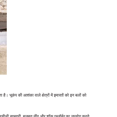
ै। भूकंप की आशंका वाले क्षेत्रों में इमारतों को इन बलों को
 लचीली सामग्री, मजबूत नींव और शॉक एब्जॉर्बर का उपयोग करते