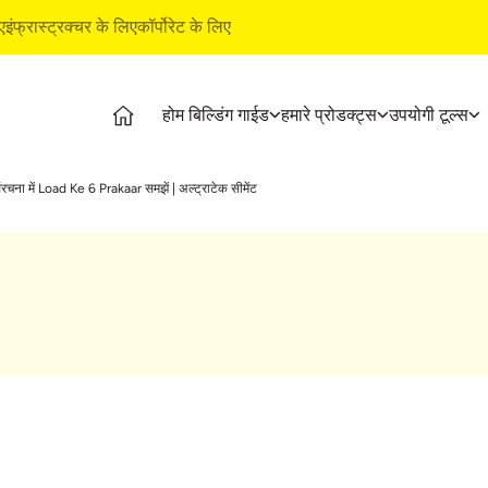
ए
इंफ्रास्ट्रक्चर के लिए
कॉर्पोरेट के लिए
होम बिल्डिंग गाईड
हमारे प्रोडक्‍ट्स
उपयोगी टूल्‍स
डिंग गाईड
प्रोडक्‍ट्स
अल्ट्राटेक बिल्डिंग प्रोडक्‍ट्स
उपयोगी टूल
ंरचना में Load Ke 6 Prakaar समझें | अल्ट्राटेक सीमेंट
िंग स्‍टेजेज
अल्ट्राटेक सीमेंट
वाटरप्रूफिंग सिस्टम
कॉस्‍ट कै
शनल वीडियोज
अल्ट्राटेक वेदर प्लस
स्टाइल एपॉक्सी ग्राउट
ईएमआई कै
 आर्टिकल्‍स
रेडी मिक्स कंक्रीट
टाइल व मार्बल फिटिंग सिस्टम
प्रोडक्‍ट प
ूशन्‍स
अल्ट्राटेक बिल्डिंग सॉल्यूशंस
स्टोर लोक
ाइड
टाइल कैल
िंग बेसिक्‍स