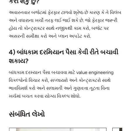
કરી શકું છું?
અવારનવાર બજેટમાં ફેરફાર ટાળવો શ્રેષ્ઠ છે કારણ કે તે વિલંબ
અને વધારાના ખર્ચો તરફ લઈ જઈ શકે છે. જો ફેરફાર જરૂરી
હોય તો કોન્ટ્રાક્ટર સાથે નજીકથી કામ કરો, બજેટ પર
અસરની સમીક્ષા કરો અને પ્લાન અપડેટ કરો.
4) બાંધકામ દરમિયાન પૈસા કેવી રીતે બચાવી
શકાય?
બાંધકામ દરમ્યાન પૈસા બચાવવા માટે value engineering
વિકલ્પોનો વિચાર કરો, સપ્લાયરો અને કોન્ટ્રાક્ટરો સાથે
ભાવવિમર્શ કરો અને સલામતી અને ગુણવત્તા તૂટતા વિના
ખર્ચમાં બચત કરવા યોગ્ય વિકલ્પ શોધો.
સંબંધિત લેખો