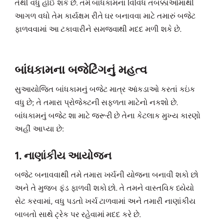
તેથી વધુ હોઈ શકે છે. તમે બાંધકામના વિવિધ તબક્કાઓમાંથી
આગળ વધો તેમ કાર્યક્ષમ રીતે ઘર બનાવવા માટે તમારું બજેટ
ફાળવવામાં આ ટકાવારીને સમજવાથી મદદ મળી શકે છે.
બાંધકામના બજેટિંગનું મહત્વ
સુઆયોજિત બાંધકામનું બજેટ માત્ર આંકડાઓ કરતાં કઇંક
વધુ છે; તે તમારા પ્રોજેક્ટની સફળતા માટેનો નકશો છે.
બાંધકામનું બજેટ શા માટે જરૂરી છે તેના કેટલાક મુખ્ય કારણો
અહીં આપ્યા છે:
1. નાણાંકીય આયોજન
બજેટ બનાવવાથી તમે તમારા ખર્ચની યોજના બનાવી શકો છો
અને તે મુજબ ફંડ ફાળવી શકો છો. તે તમને વાસ્તવિક ધ્યેયો
સેટ કરવામાં, વધુ પડતો ખર્ચ ટાળવામાં અને તમારી નાણાંકીય
બાબતો સાથે ટ્રેક પર રહેવામાં મદદ કરે છે.