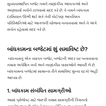
સુવ્યવસ્થાપિત બજેટ તમને નાણાંકીય આંચકાઓ અને
અણધાર્યા ખર્ચને ટાળવામાં મદદ કરે છે. તે તમને બાંધકામ
દરમિયાન ઊભી થઈ શકે તેવી કોઈપણ આકસ્મિક
પરિસ્થિતિઓ માટે આગળની યોજના બનાવવામાં અને તે અંગે
સચેત રહેવામાં મદદ કરે છે.
બાંધકામના બજેટમાં શું સમાવિષ્ટ છે?
બાંધકામનું એક વ્યાપક બજેટ, બજેટની અંદર ઘર બનાવવાના
તમામ અપેક્ષિત ખર્ચ અને નાણાંકીય પાસાઓને આવરી લે છે.
બાંધકામના બજેટમાં સામાન્ય રીતે સમાવિષ્ટ મુખ્ય ઘટકો અહીં
આપ્યા છે:
1. બાંધકામ સંબંધિત સામગ્રીઓ
આમાં પ્રોજેક્ટ માટે જરૂરી તમામ સામગ્રીની કિંમતનો