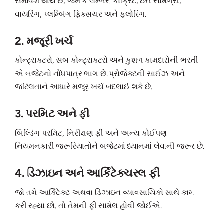
સમાવેશ થાય છે, જેમ કે લમ્બર, કોંક્રિટ, છત સામગ્રી,
વાયરિંગ, પ્લમ્બિંગ ફિક્સચર અને ફ્લોરિંગ.
2. મજૂરી ખર્ચ
કોન્ટ્રાક્ટરો, સબ કોન્ટ્રાક્ટરો અને કુશળ કામદારોની ભરતી
એ બજેટનો નોંધપાત્ર ભાગ છે. પ્રોજેક્ટની સાઈઝ અને
જટિલતાને આધારે મજૂર ખર્ચ બદલાઈ શકે છે.
3. પરમિટ અને ફી
બિલ્ડિંગ પરમિટ, નિરીક્ષણ ફી અને અન્ય કોઈપણ
નિયમનકારી જરૂરિયાતોને બજેટમાં ધ્યાનમાં લેવાની જરૂર છે.
4. ડિઝાઇન અને આર્કિટેક્ચરલ ફી
જો તમે આર્કિટેક્ટ અથવા ડિઝાઇન વ્યાવસાયિકો સાથે કામ
કરી રહ્યા છો, તો તેમની ફી સામેલ હોવી જોઈએ.