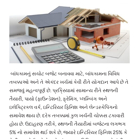
બાંધકામનું સચોટ બજેટ બનાવવા માટે, બાંધકામના વિવિધ
તબક્કાઓ અને તે એકંદર ખર્ચમાં કેવી રીતે યોગદાન આપે છે તે
સમજવું મહત્વપૂર્ણ છે. પ્રક્રિયામાં સામાન્ય રીતે સ્થળની
તૈયારી, પાયો (ફાઉન્ડેશન), ફ્રેમિંગ, પ્લમ્બિંગ અને
ઇલેક્ટ્રિકલ વર્ક, ઇન્ટિરિયર ફિનિશ અને લેન્ડસ્કેપિંગનો
સમાવેશ થાય છે. દરેક તબક્કામાં કુલ ખર્ચની ચોક્કસ ટકાવારી
હોય છે. ઉદાહરણ તરીકે, સ્થળની તૈયારીમાં બજેટના લગભગ
5% નો સમાવેશ થઈ શકે છે, જ્યારે ઇન્ટિરિયર ફિનિશ 25% કે