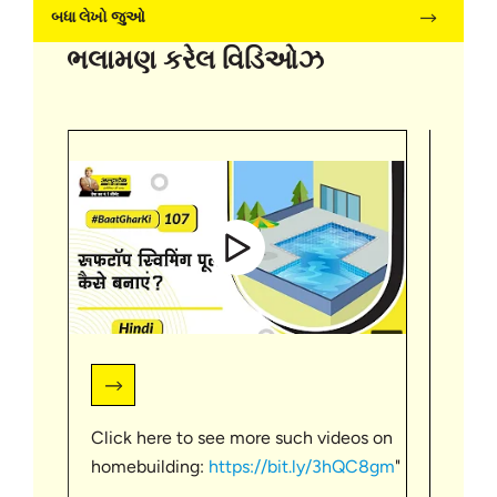
બધા લેખો જુઓ
ભલામણ કરેલ વિડિઓઝ
Click here to see more such videos on
स्लैब
homebuilding:
https://bit.ly/3hQC8gm
"
जटिल 
देखभा