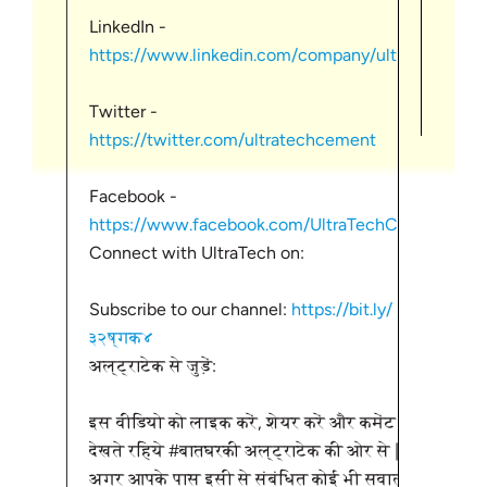
LinkedIn -
आवश्य
छत/ 
https://www.linkedin.com/company/ultr...
लिए एक
निर्
नींव 
योग्
Twitter -
स्लैब
https://twitter.com/ultratechcement
ऊपर क
कंक्
Facebook -
सामग्
https://www.facebook.com/UltraTechCem...
कास्ट
Connect with UltraTech on:
पतले,
जाता 
Subscribe to our channel:
https://bit.ly/
किया 
३२ष्गक४
अनुप्र
अल्ट्राटेक से जुड़ें:
इनका 
किया 
इस वीडियो को लाइक करें, शेयर करें और कमेंट करें.
है जिस
देखते रहिये #बातघरकी अल्ट्राटेक की ओर से |
अधिक 
अगर आपके पास इसी से संबंधित कोई भी सवाल है,
उपयोग