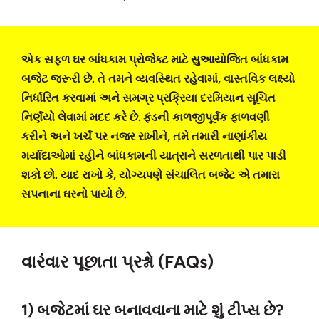
એક સફળ ઘર બાંધકામ પ્રોજેક્ટ માટે સુઆયોજિત બાંધકામ
બજેટ જરૂરી છે. તે તમને વ્યવસ્થિત રહેવામાં, વાસ્તવિક લક્ષ્યો
નિર્ધારિત કરવામાં અને સમગ્ર પ્રક્રિયા દરમિયાન સૂચિત
નિર્ણયો લેવામાં મદદ કરે છે. ફંડની કાળજીપૂર્વક ફાળવણી
કરીને અને ખર્ચ પર નજર રાખીને, તમે તમારી નાણાંકીય
મર્યાદાઓમાં રહીને બાંધકામની યાત્રાને સરળતાથી પાર પાડી
શકો છો. યાદ રાખો કે, યોગ્યપણે સંચાલિત બજેટ એ તમારા
સપનાના ઘરનો પાયો છે.
વારંવાર પૂછાતા પ્રશ્નો (FAQs)
1) બજેટમાં ઘર બનાવવાના માટે શું ટીપ્સ છે?