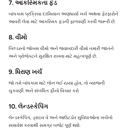
7. આકસ્મિકતા ફંડ
બાંધકામ પ્રક્રિયા દરમિયાન અણધાર્યા ખર્ચ અથવા ફેરફારોને
આવરી લેવા માટે આકસ્મિક ફંડની ફાળવણી કરવી જરૂરી છે.
8. વીમો
બિલ્ડરનો જોખમ વીમો અને જવાબદારી વીમો તમારી જાતને
અને પ્રોજેક્ટને સુરક્ષિત રાખવા માટે મહત્વપૂર્ણ છે.
9. ધિરાણ ખર્ચ
જો તમે બાંધકામ માટે લોન લઈ રહ્યા હોવ, તો વ્યાજની
ચુકવણી અને સંબંધિત ફીનો વિચાર કરો
10. લેન્ડસ્કેપિંગ
લેન્ડસ્કેપિંગ, ડ્રાઇવ વે અને આઉટડોર સુવિધાઓના ખર્ચનો
સમાવેશ કરવાથી સમગ્ર બજેટ પૂર્ણ થશે.