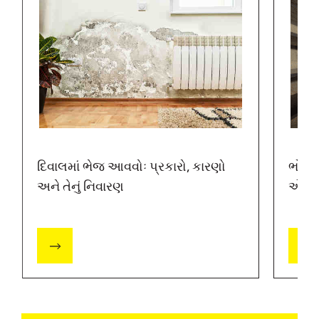
દિવાલમાં ભેજ આવવોઃ પ્રકારો, કારણો
ભોંયર
અને તેનું નિવારણ
એક સંપ