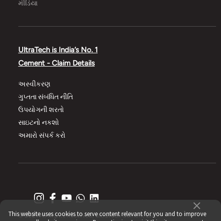
મીડિયા
UltraTech is India’s No. 1
Cement - Claim Details
અસ્વીકરણ
ગુપ્તતા સંબંધિત નીતિ
ઉપયોગની શરતો
સાઇટનો નકશો
અમારો સંપર્ક કરો
This website uses cookies to serve content relevant for you and to improve
© 2021 All Rights Reserved, UltraTech Cement Ltd.