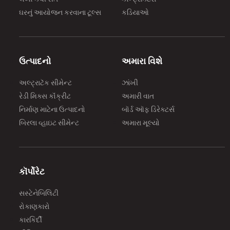
अल्ट्र
ઘરનું આયોજન કરવાના ટૂલ્સ
કડિયાઓ
सीमेंट
कंक्र
बड़ा न
सीमेंट 
ઉત્પાદનો
અમારા વિશે
अल्ट्
અલ્ટ્રાટૅક સીમેન્ટ
ઝાંખી
का प्र
રેડી મિક્સ કૉંક્રીટ
અમારી વાત
नए भा
નિર્માણ માટેના ઉત્પાદનો
બૉર્ડ ઑફ ડિરેક્ટર્સ
और सं
બિરલા વ્હાઇટ સીમેન્ટ
અમારા મૂલ્યો
की सीम
કૉર્પોરેટ
સસ્ટેનેબિલિટી
રોકાણકારો
કારકિર્દી