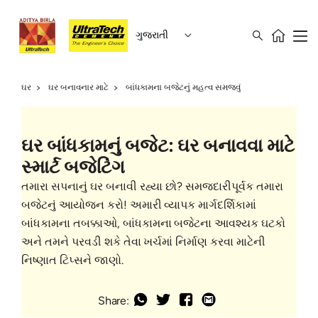
ગુજરાતી
ઘર
ઘર બનાવનાર માટે
બાંધકામના બજેટનું મહત્વ સમજવું
ઘર બાંધકામનું બજેટ: ઘર બનાવવા માટે
સ્માર્ટ બજેટિંગ
તમારા સપનાનું ઘર બનાવી રહ્યા છો? સમજદારીપૂર્વક તમારા
બજેટનું આયોજન કરો! અમારી વ્યાપક માર્ગદર્શિકામાં
બાંધકામના તબક્કાઓ, બાંધકામના બજેટના આવશ્યક ઘટકો
અને તમને પરવડી શકે તેવા ખર્ચમાં નિર્માણ કરવા માટેની
નિષ્ણાત ટિપ્સને જાણો.
Share: