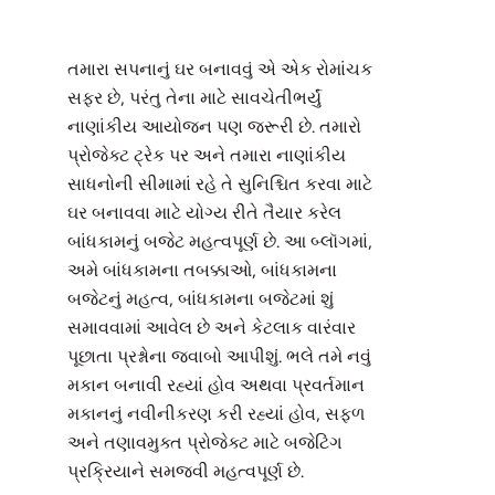
તમારા સપનાનું ઘર બનાવવું એ એક રોમાંચક
સફર છે, પરંતુ તેના માટે સાવચેતીભર્યું
નાણાંકીય આયોજન પણ જરૂરી છે. તમારો
પ્રોજેક્ટ ટ્રેક પર અને તમારા નાણાંકીય
સાધનોની સીમામાં રહે તે સુનિશ્ચિત કરવા માટે
ઘર બનાવવા માટે યોગ્ય રીતે તૈયાર કરેલ
બાંધકામનું બજેટ મહત્વપૂર્ણ છે. આ બ્લૉગમાં,
અમે બાંધકામના તબક્કાઓ, બાંધકામના
બજેટનું મહત્વ, બાંધકામના બજેટમાં શું
સમાવવામાં આવેલ છે અને કેટલાક વારંવાર
પૂછાતા પ્રશ્નોના જવાબો આપીશું. ભલે તમે નવું
મકાન બનાવી રહ્યાં હોવ અથવા પ્રવર્તમાન
મકાનનું નવીનીકરણ કરી રહ્યાં હોવ, સફળ
અને તણાવમુક્ત પ્રોજેક્ટ માટે બજેટિંગ
પ્રક્રિયાને સમજવી મહત્વપૂર્ણ છે.