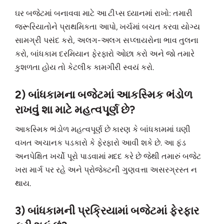
ઘર બજેટમાં બનાવવા માટે આ ટીપ્સ ધ્યાનમાં રાખો: તમારી
જરૂરિયાતોને પ્રાથમિકતા આપો, ખર્ચમાં બચત કરવા યોગ્ય
સામગ્રી પસંદ કરો, અલગ-અલગ સપ્લાયરોના ભાવ તુલના
કરો, બાંધકામ દરમિયાન ફેરફારો ઓછા કરો અને જો તમારે
કુશળતા હોય તો કેટલીક કામગીરી સ્વયં કરો.
2) બાંધકામના બજેટમાં આકસ્મિક ભંડોળ
રાખવું શા માટે મહત્વપૂર્ણ છે?
આકસ્મિક ભંડોળ મહત્વપૂર્ણ છે કારણ કે બાંધકામમાં ઘણી
વખત અચાનક પડકારો કે ફેરફારો આવી શકે છે. આ ફંડ
અનપેક્ષિત ખર્ચો પૂરો પાડવામાં મદદ કરે છે જેથી તમારું બજેટ
ખરા માર્ગ પર રહે અને પ્રોજેક્ટની ગુણવત્તા અસરગ્રસ્ત ન
થાય.
3) બાંધકામની પ્રક્રિયામાં બજેટમાં ફેરફાર