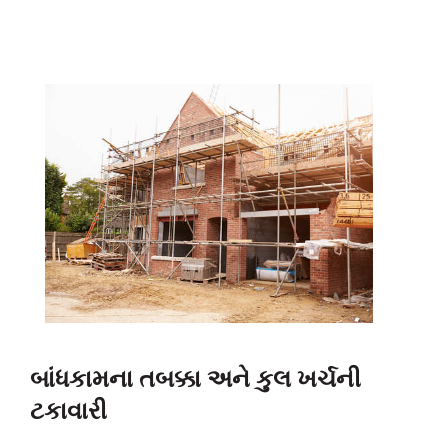
બાંધકામના તબક્કા અને કુલ ખર્ચની
ટકાવારી