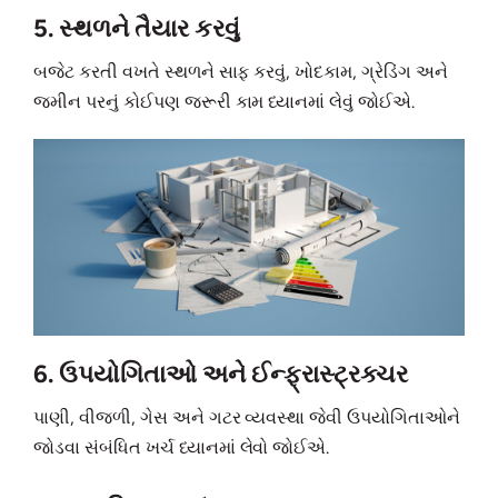
5. સ્થળને તૈયાર કરવું
બજેટ કરતી વખતે સ્થળને સાફ કરવું, ખોદકામ, ગ્રેડિંગ અને
જમીન પરનું કોઈપણ જરૂરી કામ ધ્યાનમાં લેવું જોઈએ.
6. ઉપયોગિતાઓ અને ઈન્ફ્રાસ્ટ્રક્ચર
પાણી, વીજળી, ગેસ અને ગટર વ્યવસ્થા જેવી ઉપયોગિતાઓને
જોડવા સંબંધિત ખર્ચ ધ્યાનમાં લેવો જોઈએ.