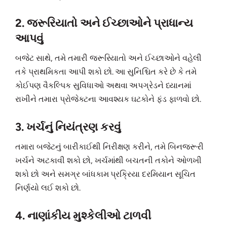
2. જરૂરિયાતો અને ઈચ્છાઓને પ્રાધાન્ય
આપવું
બજેટ સાથે, તમે તમારી જરૂરિયાતો અને ઈચ્છાઓને વહેલી
તકે પ્રાથમિકતા આપી શકો છો. આ સુનિશ્ચિત કરે છે કે તમે
કોઈપણ વૈકલ્પિક સુવિધાઓ અથવા અપગ્રેડને ધ્યાનમાં
રાખીને તમારા પ્રોજેક્ટના આવશ્યક ઘટકોને ફંડ ફાળવો છો.
3. ખર્ચનું નિયંત્રણ કરવું
તમારા બજેટનું બારીકાઈથી નિરીક્ષણ કરીને, તમે બિનજરૂરી
ખર્ચને અટકાવી શકો છો, ખર્ચમાંથી બચતની તકોને ઓળખી
શકો છો અને સમગ્ર બાંધકામ પ્રક્રિયા દરમિયાન સૂચિત
નિર્ણયો લઈ શકો છો.
4. નાણાંકીય મુશ્કેલીઓ ટાળવી