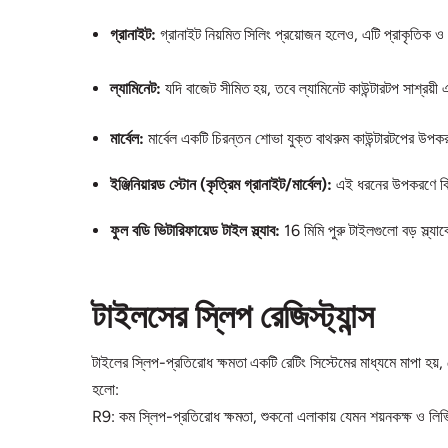
গ্রানাইট:
গ্রানাইট নিয়মিত সিলিং প্রয়োজন হলেও, এটি প্রাকৃতিক ও ব
ল্যামিনেট:
যদি বাজেট সীমিত হয়, তবে ল্যামিনেট কাউন্টারটপ সাশ্রয়
মার্বেল:
মার্বেল একটি চিরন্তন শোভা যুক্ত বাথরুম কাউন্টারটপের উপকরণ
ইঞ্জিনিয়ারড স্টোন (কৃত্রিম গ্রানাইট/মার্বেল):
এই ধরনের উপকরণে বিভ
ফুল বডি ভিটারিফায়েড টাইল স্ল্যাব:
16 মিমি পুরু টাইলগুলো বড় স্ল্য
টাইলসের স্লিপ রেজিস্ট্যান্স
টাইলের স্লিপ-প্রতিরোধ ক্ষমতা একটি রেটিং সিস্টেমের মাধ্যমে মাপা হয়,
হলো:
R9: কম স্লিপ-প্রতিরোধ ক্ষমতা, শুকনো এলাকায় যেমন শয়নকক্ষ ও লিভ