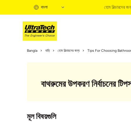
হোম বিল্ডারদের জন
বাংলা
হো
Bangla
বাড়ি
হোম বিল্ডারদের জন্য
Tips For Choosing Bathroom
হো
ত
বি
বাথরুমের উপকরণ নির্বাচনের টিপ
ব
ক
হো
মূল বিষয়গুলি