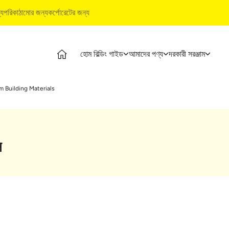
্য
পরিকাঠামোর জন্য
কর্পোরেটের জন্য
হোম বিল্ডিং গাইড
আমাদের পণ্য
দরকারী সরঞ্জাম
ম বিল্ডিং গাইড
পণ্য
আল্ট্রাটেক বিল্ডিং পণ্য
দরকারী সরঞ্জাম
 Building Materials
ম বিল্ডিং পর্যায়
আল্ট্রাটেক সিমেন্ট
ওয়াটারপ্রুফিং সিস্টেম
খরচ ক্যালকুলেটর
থ্যমূলক ভিডিও
আল্ট্রাটেক ওয়েদার প্লাস
স্টাইল ইপোক্সি গ্রাউট
স্টোর লোকেটার
শেষজ্ঞ প্রবন্ধ
প্রস্তুত মিশ্রণ কংক্রিট
টাইল ও মার্বেল ফিটিং সিস্টেম
প্রোডাক্ট প্রেডিক্টর
স
াই সলিউশন
আল্ট্রাটেক বিল্ডিং সলিউশন
ইএমআই ক্যালকুলে
্যুইক গাইড
টাইল ক্যালকুলেটর
ম বিল্ডিং বেসিকস