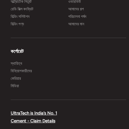
আল্ট্রাটেক সিমেন্ট
ওভারভিউ
রেডি মিক্স কংক্রিট
আমাদের গল্প
বিল্ডিং সলিউশন
পরিচালনা পর্ষদ
বিল্ডিং পণ্য
আমাদের মান
কর্পোরেট
স্থায়িত্ব
বিনিয়োগকারীদের
কেরিয়ার
মিডিয়া
UltraTech is India’s No. 1
Cement - Claim Details