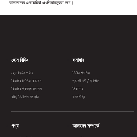
আদালতের একচেটিয়া এখতিয়ারভুক্ত হবে।
হোম বিল্ডিং
সমাধান
হোম বিল্ডিং পর্যায়
নির্মান শ্রমিক
কিভাবে ভিডিও করবেন
প্রকৌশলী / স্থপতি
কিভাবে প্রবন্ধ করবেন
ঠিকাদার
বাড়ি নির্মাণের সরঞ্জাম
রাজমিস্ত্রি
পণ্য
আমাদের সম্পর্কে