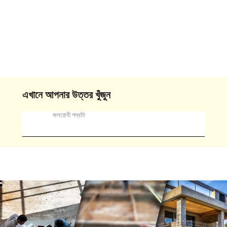
এখানে আপনার উত্তর খুঁজুন
জলরোধী পদ্ধতি