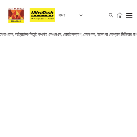
বাংলা
মনে রাখবেন, আল্ট্রাটেক সিমেন্ট কখনই এসএমএস, হোয়াটসঅ্যাপ, ফোন কল, ইমেল বা সোশ্যাল মিডিয়ার 