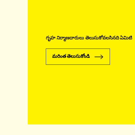
గృహ నిర్మాణదారులు తెలుసుకోవలసినది ఏమిటి
మరింత తెలుసుకోండి