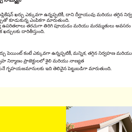
్చు సామర్థ్యం
భ అప్లికేషన్ ఖర్చు ఎక్కువగా ఉన్నప్పటికీ, దాని దీర్ఘాయువు మరియు తగ్గిన
్చుతో కూడుకున్న ఎంపికగా మారుతుంది.
్య ఉపరితలాలు తరచుగా తిరిగి పూయడం మరియు మరమ్మతులు అవసరం 
క ఖర్చులకు దారితీస్తుంది.
 ఖర్చు పెయింట్ కంటే ఎక్కువగా ఉన్నప్పటికీ, మన్నిక, తగ్గిన నిర్వహణ మరియు శక
హ నిర్మాణం ప్రాజెక్టులలో శైలి మరియు నాణ్యత
రుకునే గృహయజమానులకు ఇది తెలివైన పెట్టుబడిగా మారుతుంది.