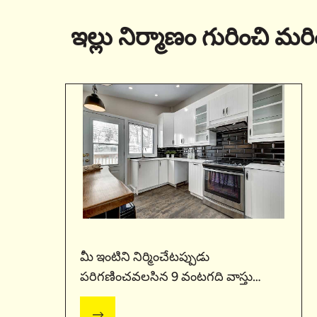
ఇల్లు నిర్మాణం గురించి 
మీ ఇంటిని నిర్మించేటప్పుడు
పరిగణించవలసిన 9 వంటగది వాస్తు
చిట్కాలు