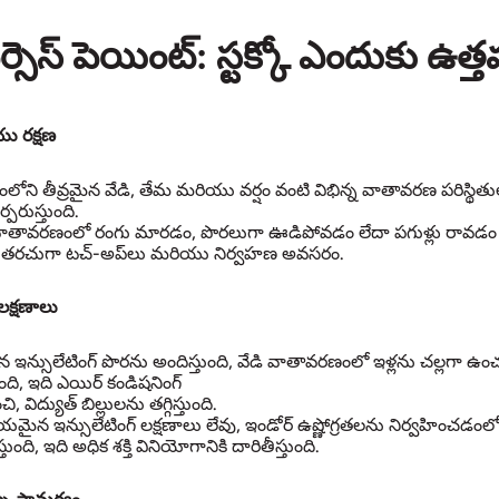
 వర్సెస్ పెయింట్: స్టక్కో ఎందుకు ఉ
యు రక్షణ
ేశంలోని తీవ్రమైన వేడి, తేమ మరియు వర్షం వంటి విభిన్న వాతావరణ పరిస్థి
్పరుస్తుంది.
ర వాతావరణంలో రంగు మారడం, పొరలుగా ఊడిపోవడం లేదా పగుళ్లు రావడం 
 తరచుగా టచ్-అప్‌లు మరియు నిర్వహణ అవసరం.
 లక్షణాలు
న ఇన్సులేటింగ్ పొరను అందిస్తుంది, వేడి వాతావరణంలో ఇళ్లను చల్లగా 
, ఇది ఎయిర్ కండిషనింగ్
ి, విద్యుత్ బిల్లులను తగ్గిస్తుంది.
మైన ఇన్సులేటింగ్ లక్షణాలు లేవు, ఇండోర్ ఉష్ణోగ్రతలను నిర్వహించడంల
ది, ఇది అధిక శక్తి వినియోగానికి దారితీస్తుంది.