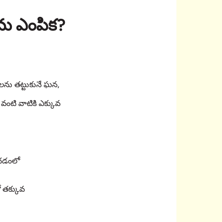
త్తమ ఎంపిక?
తులను తట్టుకునే ఘన,
వంటి వాటికి ఎక్కువ
ఉంచడంలో
ో తక్కువ