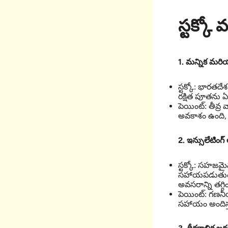
స్టక్కో
1. మన్నిక మరి
స్టక్కో: భారతద
రక్షిత పూతను ఏర
పెయింట్: తీవ్
అవకాశం ఉంది,
2.
ఇన్సులేటింగ్
స్టక్కో: సహజమై
సహాయపడుతుంది
అవసరాన్ని తగ్గించ
పెయింట్: గణనీయ
సహాయం అందిస్తుం