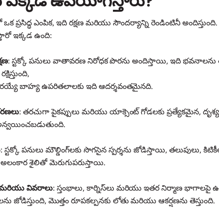
ోను ఎక్కడ ఉపయోగిస్తారు?
ంలో ఒక ప్రసిద్ధ ఎంపిక, ఇది రక్షణ మరియు సౌందర్యాన్ని రెండింటినీ అందిస్తుంద
ారో ఇక్కడ ఉంది:
్షణ
: స్టక్కో పనులు వాతావరణ నిరోధక పొరను అందిస్తాయి, ఇది భవనాలను 
్షిస్తుంది,
య్యే బాహ్య ఉపరితలాలకు ఇది ఆదర్శవంతమైనది.
కరణలు
: తరచుగా పైకప్పులు మరియు యాక్సెంట్ గోడలకు ప్రత్యేకమైన, ద
ం అన్వయించబడుతుంది.
ు
: స్టక్కో పనులు మౌల్డింగ్‌లకు సొగసైన స్పర్శను జోడిస్తాయి, తలుపులు, కి
లంకార శైలితో మెరుగుపరుస్తాయి.
లు మరియు వివరాలు
: స్తంభాలు, కార్నిస్‌లు మరియు ఇతర నిర్మాణ భాగాలపై
ు జోడిస్తుంది, మొత్తం రూపకల్పనకు లోతు మరియు ఆకర్షణను తెస్తుంది.