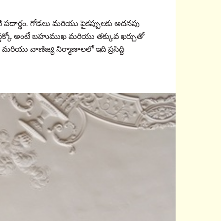
ాంటి పదార్థం. గోడలు మరియు పైకప్పులకు అదనపు
టక్కో అంటే బహుముఖ మరియు తక్కువ ఖర్చుతో
 మరియు వాణిజ్య నిర్మాణాలలో ఇది ప్రసిద్ధి