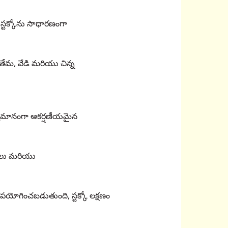
ి. స్టక్కోను సాధారణంగా
తేమ, వేడి మరియు చిన్న
ృశ్యమానంగా ఆకర్షణీయమైన
టికీలు మరియు
 ఉపయోగించబడుతుంది, స్టక్కో లక్షణం