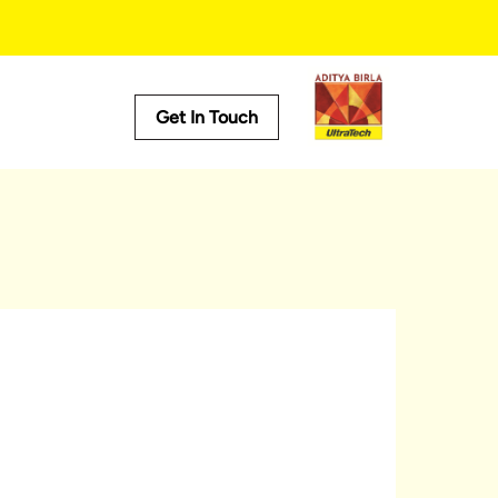
Get In Touch
Useful Tools
Cost Calculator
Store Locator
Product Predictor
EMI Calculator
Tile Calculator