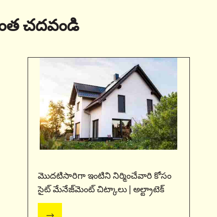
మరింత చదవండి
మొదటిసారిగా ఇంటిని నిర్మించేవారి కోసం
సైట్ మేనేజ్‌మెంట్ చిట్కాలు | అల్ట్రాటెక్