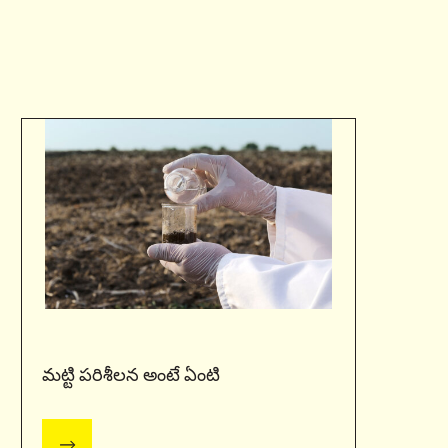
మట్టి పరిశీలన అంటే ఏంటి