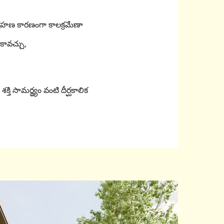
 నిర్వహణ కారణంగా కాలక్రమేణా
కావచ్చు,
్తి సామర్థ్యం వంటి దీర్ఘకాలిక