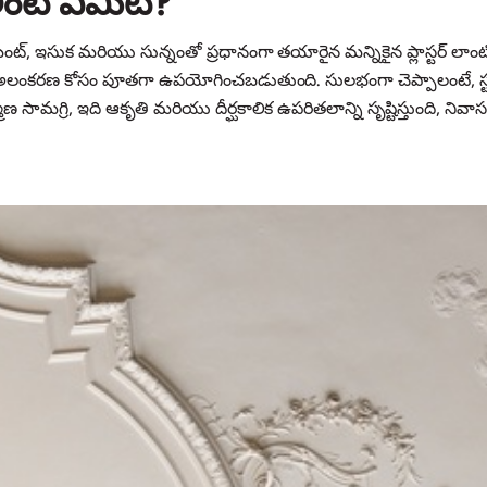
 అంటే ఏమిటి?
సిమెంట్, ఇసుక మరియు సున్నంతో ప్రధానంగా తయారైన మన్నికైన ప్లాస్టర్ ల
అలంకరణ కోసం పూతగా ఉపయోగించబడుతుంది. సులభంగా చెప్పాలంటే, స్
ాణ సామగ్రి, ఇది ఆకృతి మరియు దీర్ఘకాలిక ఉపరితలాన్ని సృష్టిస్తుంది, నివాస