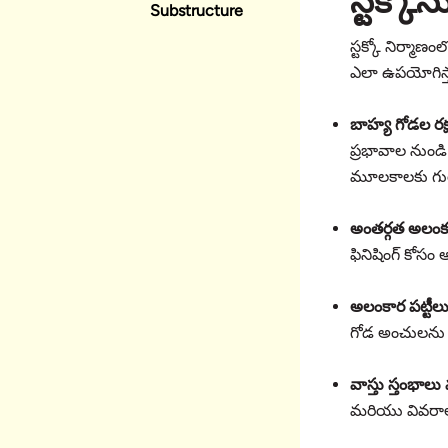
స్టక్క
Substructure
స్టక్కో నిర్మాణ
ఎలా ఉపయోగిస్త
బాహ్య గోడల రక
ప్రభావాల నుండి రక
మూలకాలకు గుర
అంతర్గత అలం
ఫినిషింగ్ కోస
అలంకార పట్టీల
గోడ అంచులను అ
వాస్తు స్తంభా
మరియు వివరాలన