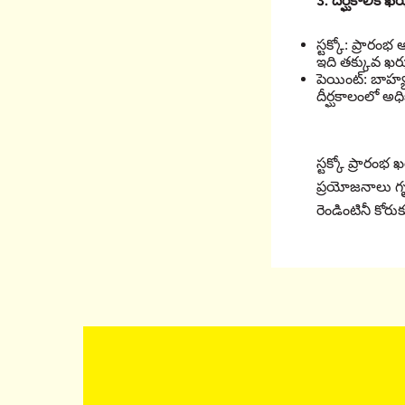
3.
దీర్ఘకాలిక ఖర
స్టక్కో: ప్రారం
ఇది తక్కువ ఖర
పెయింట్: బాహ
దీర్ఘకాలంలో అధి
స్టక్కో ప్రారంభ
ప్రయోజనాలు గృ
రెండింటినీ కో