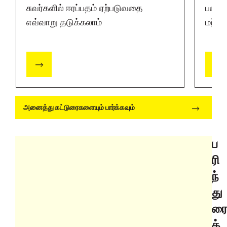
சுவர்களில் ஈரப்பதம் ஏற்படுவதை
பலமா
எவ்வாறு தடுக்கலாம்
மற்று
அனைத்து கட்டுரைகளையும் பார்க்கவும்
ப
ரி
ந்
து
ர
க்