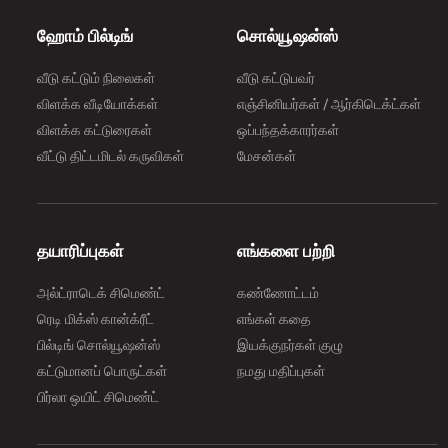
ஹோம் பில்டிங்
சொல்யூஷன்ஸ்
வீடு கட்டும் நிலைகள்
வீடு கட்டுபவர்
விளக்க வீடியோக்கள்
எஞ்சினியர்கள் / ஆர்கிடெக்ட்கள்
விளக்க கட்டுரைகள்
ஒப்பந்தக்காரர்கள்
வீட்டு திட்டமிடல் கருவிகள்
மேசன்கள்
தயாரிப்புகள்
எங்களை பற்றி
அல்ட்ராடெக் சிமெண்ட்
கண்ணோட்டம்
ரெடி மிக்ஸ் கான்க்ரீட்
எங்கள் கதை
பில்டிங் சொல்யூஷன்ஸ்
இயக்குநர்கள் குழு
கட்டுமானப் பொருட்கள்
நமது மதிப்புகள்
பிர்லா ஒயிட் சிமெண்ட்