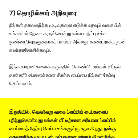
7) தொழில்சார் அறிவுரை
நீங்கள் தகவலறிந்த முடிவுகளை எடுக்க உதவும் வகையில்,
உங்களின் தேவைகளுக்கென்று உள்ள மதிப்புமிக்க
நுண்ணறிவுகளுக்காகப் ப்ளம்பர் அல்லது காண்ட்ராக்டருடன்
கலந்தாலோசிக்கவும்.
இந்த காரணிகளைக் கருத்தில் கொண்டு, உங்கள் வீட்டில்
தண்ணீர் சப்ளைக்கான சிறந்த பைப்பை நீங்கள் தேர்வு
செய்யலாம்.
இறுதியில், வெவ்வேறு வகை ப்ளம்பிங் பைப்களைப்
புரிந்துகொள்வது உங்கள் வீட்டிற்கான சரியான ப்ளம்பிங்
பைப்பைத் தேர்வு செய்ய உங்களுக்கு உதவுகிறது. நன்கு
தகவலறிந்த முடிவுடன், நம்பகமான மற்றும் திறன்மிக்க