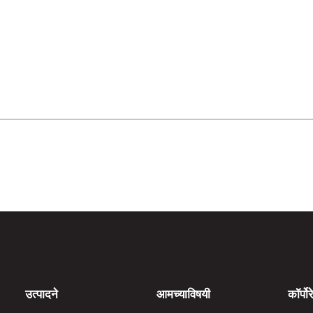
उत्पादने
आमच्याविषयी
कॉर्पोर