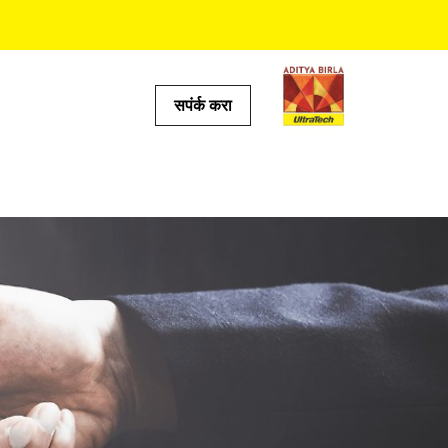
सपंर्क करा
टूल्स
ल्क्युलेटर
ोकेटर
 प्रेडिक्टर
ॅल्क्युलेटर
्क्युलेटर