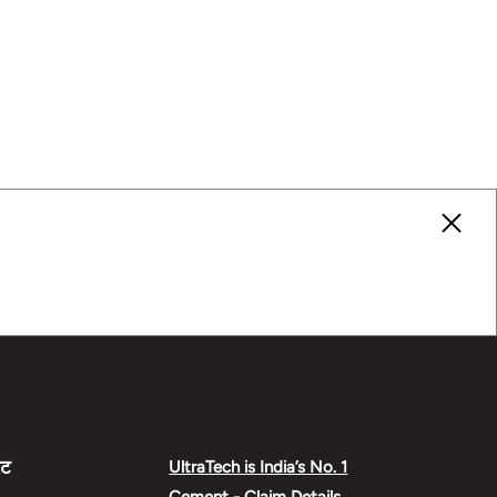
ेट
UltraTech is India’s No. 1
Cement - Claim Details