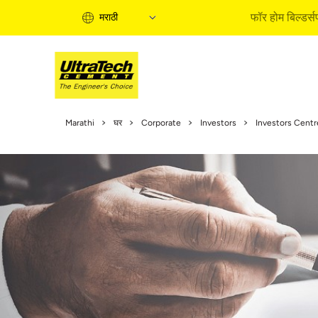
फॉर होम बिल्डर्स
मराठी
होम बिल्डिं
Marathi
घर
Corporate
Investors
Investors Centr
होम बिल्डिंग
इन्फॉरमेश
एक्सपर्ट आर
बाय सोल्युश
क्वीक गाईड
होम बिल्डिं