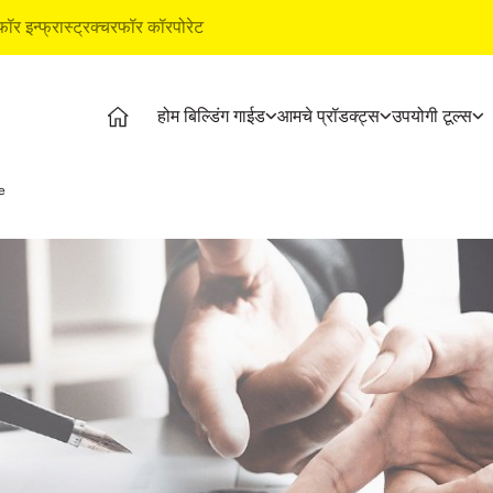
फॉर इन्फ्रास्ट्रक्चर
फॉर कॉरपोरेट
होम बिल्डिंग गाईड
आमचे प्रॉडक्ट्स
उपयोगी टूल्स
ग गाईड
प्रॉडक्ट्स
अल्ट्राटेक बिल्डिंग प्रॉडक्ट्स
उपयोगी 
e
 स्टेजेस
अल्ट्राटेक सिमेंट
वॉटरप्रूफिंग सिस्टीम
कॉस्ट कॅ
नल व्हिडिओज
अल्ट्राटेक वेदर प्लस
स्टाईल इपॉक्सी ग्राऊट
स्टोर ल
्टीकल्स
रेडी मिक्स काँक्रीट
टाइल & मार्बल फिटिंग सिस्टीम
प्रॉडक्ट
न्स
अल्ट्राटेक बिल्डिंग सोल्युशन्स
इएमआय क
टाइल कॅल
ग बेसिक्स