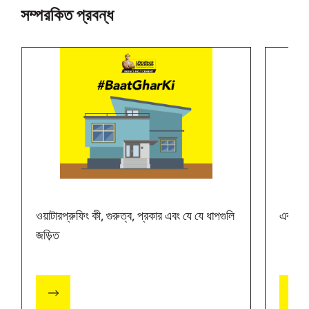
সম্পরকিত প্রবন্ধ
ওয়াটারপ্রুফিং কী, গুরুত্ব, প্রকার এবং যে যে ধাপগুলি
একটি আ
জড়িত