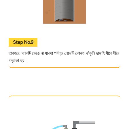
Step No.9
তারপরে, ঘনকটি ভেঙে না যাওয়া পর্যন্ত লোডটি কোনও ঝাঁকুনি ছাড়াই ধীরে ধীরে
বাড়ানো হয়।