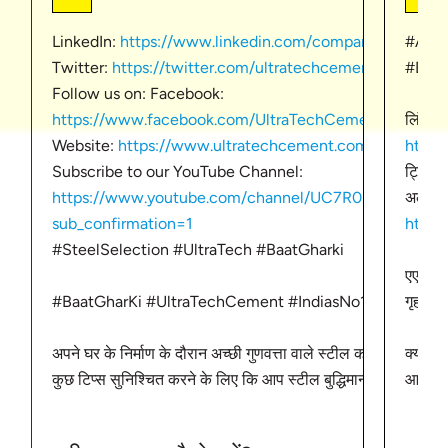
LinkedIn:
https://www.linkedin.com/company/ultratec
#AACb
Twitter:
https://twitter.com/ultratechcement
#Bric
Follow us on: Facebook:
https://www.facebook.com/UltraTechCementLimited
लिंक्डइ
Website:
https://www.ultratechcement.com/
https
Subscribe to our YouTube Channel:
ट्विटर
https://www.youtube.com/channel/UC7R0m2JO9Es
अल्ट्रा
sub_confirmation=1
https
#SteelSelection #UltraTech #BaatGharki
एएसी ब्ल
#BaatGharKi #UltraTechCement #IndiasNo1Cement
गृह निर्
अपने घर के निर्माण के दौरान अच्छी गुणवत्ता वाले स्टील का चयन करना महत
क्या आप
कुछ टिप्स सुनिश्चित करने के लिए कि आप स्टील बुद्धिमानी से चुनें. अपने
आपके घर
दोस्तों के साथ शेयर करें और घर बनाने से सम्बंधित अन्य जानकारी के ल
आपको दो
http://bit.ly/2ZD1cwk
करेगा।