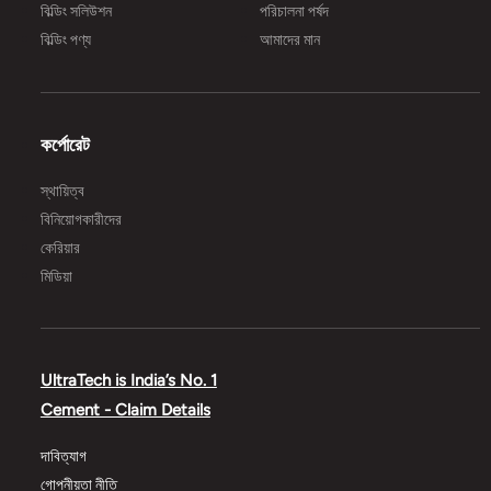
বিল্ডিং সলিউশন
পরিচালনা পর্ষদ
বিল্ডিং পণ্য
আমাদের মান
কর্পোরেট
স্থায়িত্ব
বিনিয়োগকারীদের
কেরিয়ার
মিডিয়া
UltraTech is India’s No. 1
Cement - Claim Details
দাবিত্যাগ
গোপনীয়তা নীতি