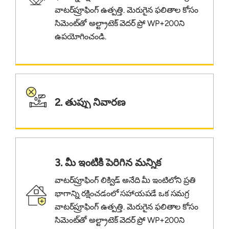
వాటర్‌ప్రూఫింగ్ ఉత్పత్తి. మెరుగైన ఫలితాల కోసం
సిమెంట్‌తో అల్ట్రాటెక్ వెదర్ ప్రో WP+200ని
ఉపయోగించండి.
2. తుప్పు నివారణ
3. మీ ఇంటికి పెరిగిన మన్నిక
వాటర్‌ప్రూఫింగ్ లిక్విడ్ అనేది మీ ఇంటిలోని ప్రతి
భాగాన్ని రక్షించడంలో సహాయపడే ఒక సమగ్ర
వాటర్‌ప్రూఫింగ్ ఉత్పత్తి. మెరుగైన ఫలితాల కోసం
సిమెంట్‌తో అల్ట్రాటెక్ వెదర్ ప్రో WP+200ని