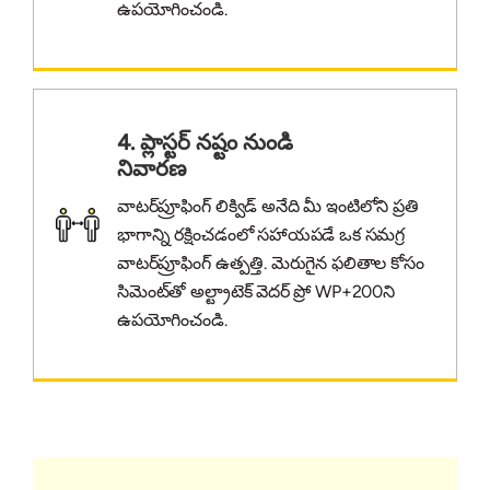
ఉపయోగించండి.
4. ప్లాస్టర్ నష్టం నుండి
నివారణ
వాటర్‌ప్రూఫింగ్ లిక్విడ్ అనేది మీ ఇంటిలోని ప్రతి
భాగాన్ని రక్షించడంలో సహాయపడే ఒక సమగ్ర
వాటర్‌ప్రూఫింగ్ ఉత్పత్తి. మెరుగైన ఫలితాల కోసం
సిమెంట్‌తో అల్ట్రాటెక్ వెదర్ ప్రో WP+200ని
ఉపయోగించండి.