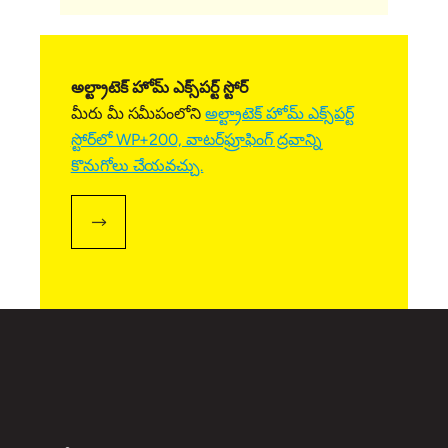
అల్ట్రాటెక్ హోమ్ ఎక్స్‌పర్ట్ స్టోర్
మీరు మీ సమీపంలోని
అల్ట్రాటెక్ హోమ్ ఎక్స్‌పర్ట్
స్టోర్‌లో WP+200, వాటర్‌ఫ్రూఫింగ్ ద్రవాన్ని
కొనుగోలు చేయవచ్చు.