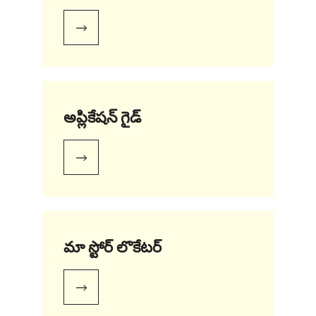
అప్లికేషన్ గైడ్
మా స్టోర్ లొకేటర్