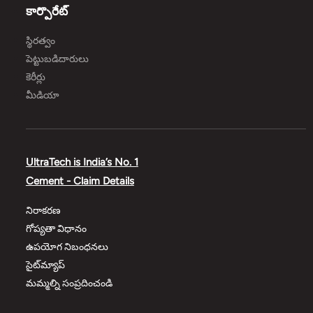
కార్పొరేట్
స్థిరత్వం
పెట్టుబడిదారులు
కెరీర్లు
మీడియా
UltraTech is India’s No. 1
Cement - Claim Details
నిరాకరణ
గోప్యతా విధానం
ఉపయోగ నిబంధనలు
సైట్‌మ్యాప్
మమ్మల్ని సంప్రదించండి