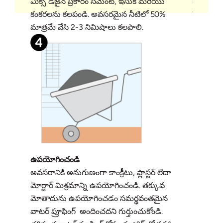
మిక్స్ డిజైన్ ప్రకారం సిమెంట్, ఇసుక మరియు
కలపాలి. ప
కంకరలను కలపండి. అవసరమైన నీటిలో 50%
WP + 20
మాత్రమే వేసి 2-3 నిమిషాలు కలపాలి.
ఉపయోగించండి
అవసరానికి అనుగుణంగా కాంక్రీటు, ప్లాస్టర్ లేదా
మోర్టార్ మిశ్రమాన్ని ఉపయోగించండి. తక్కువ
మోతాదును ఉపయోగించడం సమర్థవంతమైన
వాటర్ ప్రూఫింగ్ అందించదని గుర్తుంచుకోండి.