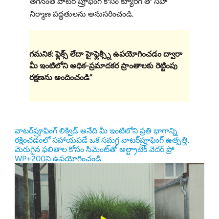
తగినంత వాటర్ ప్రూఫింగ్ కోసం క్యూరిగ్ తో సహా
నిర్మాణ పద్ధతులను అనుసరించండి.
గమనిక: ఫ్లెక్స్ లేదా హైఫ్లెక్స్ని ఉపయోగించడం ద్వారా
మీ ఇంటిలోని అధిక-ప్రమాదకర ప్రాంతాలకు రెట్టింపు
రక్షణను అందించండి”
వాటర్‌ప్రూఫింగ్ లిక్విడ్ అనేది మీ ఇంటిలోని ప్రతి భాగాన్ని
రక్షించడంలో సహాయపడే ఒక సమగ్ర వాటర్‌ప్రూఫింగ్ ఉత్పత్తి.
మెరుగైన ఫలితాల కోసం సిమెంట్‌తో అల్ట్రాటెక్ వెదర్ ప్రో
WP+200ని ఉపయోగించండి.