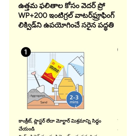
ఉత్తమ ఫలితాల కోసం వెదర్ ప్రో
WP+200 ఇంటిగ్రల్ వాటర్‌ఫ్రూఫింగ్
లిక్విడ్‌ని ఉపయోగించే సరైన పద్ధతి
కాంక్రీట్, ప్లాస్టర్ లేదా మోర్టార్ మిశ్రమాన్ని సిద్ధం
WP+200 
చేయండి
మిగిలిన 