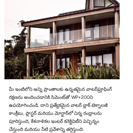
మీ ఇంటిలోని అన్ని ప్రాంతాలకు ఉన్నతమైన వాటర్‌ఫ్రూఫింగ్
రక్షణను అందించడానికి సిమెంట్‌తో WP+200ని
ఉపయోగించండి. దాని ప్రత్యేకమైన వాటర్ బ్లాక్ టెక్నాలజీ
కాంక్రీటు, ప్లాస్టర్ మరియు మోర్టార్‌లో చిన్న రంధ్రాలను
పూరిస్తుంది, కేశనాళికల ఇంటర్‌ కనెక్టివిటీని విచ్ఛిన్నం
చేస్తుంది మరియు నీటి ప్రవేశాన్ని తగ్గిస్తుంది.