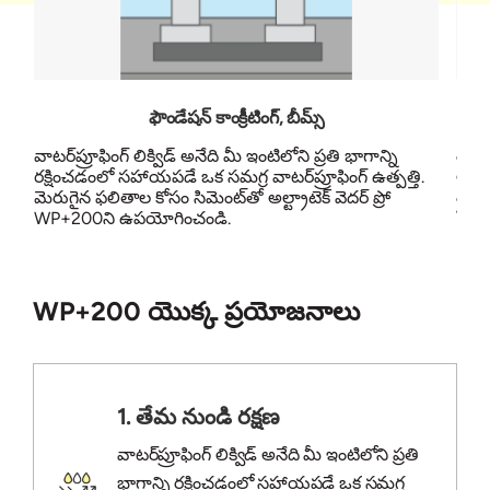
ఫౌండేషన్ కాంక్రీటింగ్, బీమ్స్
వాటర్
వాటర్‌ప్రూఫింగ్ లిక్విడ్ అనేది మీ ఇంటిలోని ప్రతి భాగాన్ని
రక్ష
రక్షించడంలో సహాయపడే ఒక సమగ్ర వాటర్‌ప్రూఫింగ్ ఉత్పత్తి.
మెరుగ
మెరుగైన ఫలితాల కోసం సిమెంట్‌తో అల్ట్రాటెక్ వెదర్ ప్రో
WP+
WP+200ని ఉపయోగించండి.
WP+200 యొక్క ప్రయోజనాలు
1. తేమ నుండి రక్షణ
వాటర్‌ప్రూఫింగ్ లిక్విడ్ అనేది మీ ఇంటిలోని ప్రతి
భాగాన్ని రక్షించడంలో సహాయపడే ఒక సమగ్ర