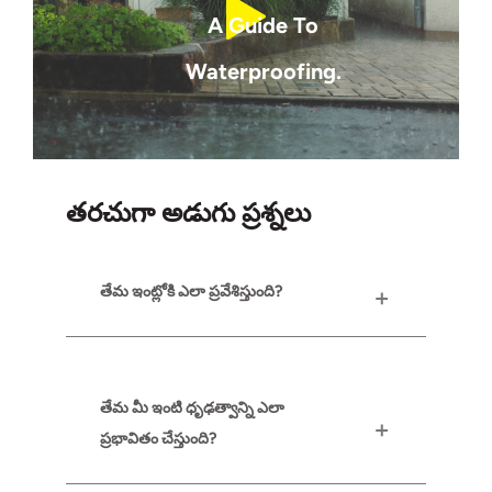
A Guide To
Waterproofing.
తరచుగా అడుగు ప్రశ్నలు
తేమ ఇంట్లోకి ఎలా ప్రవేశిస్తుంది?
తేమ మీ ఇంటి ధృఢత్వాన్ని ఎలా
ప్రభావితం చేస్తుంది?