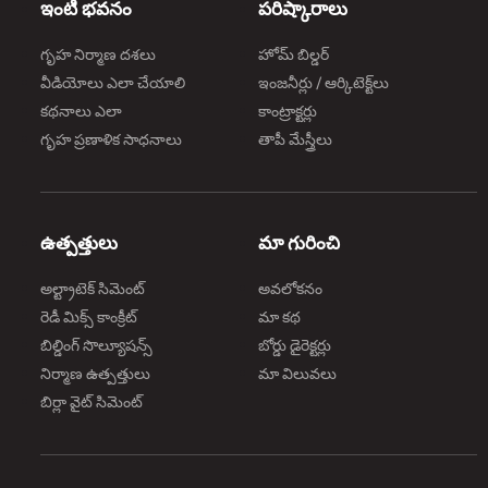
ఇంటి భవనం
పరిష్కారాలు
గృహ నిర్మాణ దశలు
హోమ్ బిల్డర్
వీడియోలు ఎలా చేయాలి
ఇంజనీర్లు / ఆర్కిటెక్ట్‌లు
కథనాలు ఎలా
కాంట్రాక్టర్లు
గృహ ప్రణాళిక సాధనాలు
తాపీ మేస్త్రీలు
ఉత్పత్తులు
మా గురించి
అల్ట్రాటెక్ సిమెంట్
అవలోకనం
రెడీ మిక్స్ కాంక్రీట్
మా కథ
బిల్డింగ్ సొల్యూషన్స్
బోర్డు డైరెక్టర్లు
నిర్మాణ ఉత్పత్తులు
మా విలువలు
బిర్లా వైట్ సిమెంట్