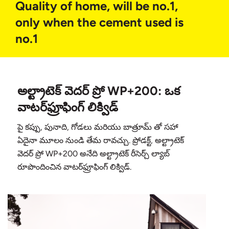
Quality of home, will be no.1,
only when the cement used is
no.1
అల్ట్రాటెక్ వెదర్ ప్రో WP+200: ఒక
వాటర్‌ఫ్రూఫింగ్ లిక్విడ్
పై కప్పు, పునాది, గోడలు మరియు బాత్రూమ్ తో సహా
ఏదైనా మూలం నుండి తేమ రావచ్చు. ప్రోడక్ట్, అల్ట్రాటెక్
వెదర్ ప్రో WP+200 అనేది అల్ట్రాటెక్ రీసెర్చ్ ల్యాబ్
రూపొందించిన వాటర్‌ఫ్రూఫింగ్ లిక్విడ్.