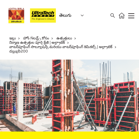
తెలుగు
ఇల్లు
హోం Ǹలడ్ర్స్ కోసం
ఉత్పత్తులు
నిర్మాణ ఉత్పత్తుల పూర్తి శ్రేణి | అల్ట్రాటెక్
వాటర్‌ప్రూఫింగ్ సొల్యూషన్స్ మరియు వాటర్‌ప్రూఫింగ్ కెమికల్స్ | అల్ట్రాటెక్
డబ్ల్యుపి200