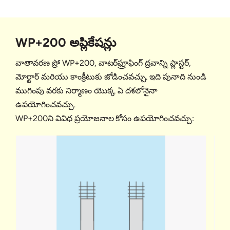
WP+200 అప్లికేషన్లు
వాతావరణ ప్రో WP+200, వాటర్‌ఫ్రూఫింగ్ ద్రవాన్ని ప్లాస్టర్,
మోర్టార్ మరియు కాంక్రీటుకు జోడించవచ్చు. ఇది పునాది నుండి
ముగింపు వరకు నిర్మాణం యొక్క ఏ దశలోనైనా
ఉపయోగించవచ్చు.
WP+200ని వివిధ ప్రయోజనాల కోసం ఉపయోగించవచ్చు: