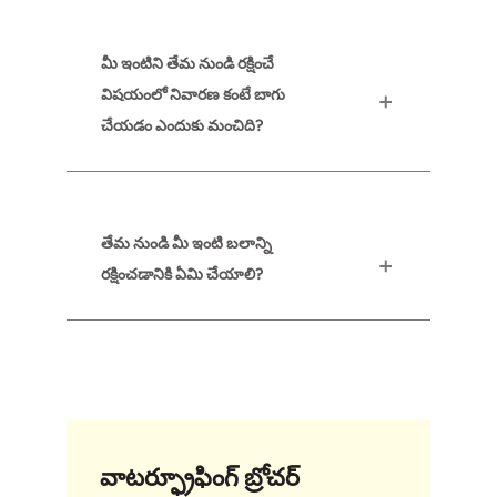
మీ ఇంటిని తేమ నుండి రక్షించే
విషయంలో నివారణ కంటే బాగు
చేయడం ఎందుకు మంచిది?
తేమ నుండి మీ ఇంటి బలాన్ని
రక్షించడానికి ఏమి చేయాలి?
వాటర్ఫ్రూఫింగ్ బ్రోచర్