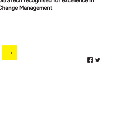
UltraTech recognised for excellence in
Change Management