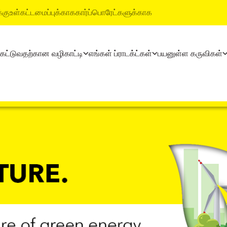
்கு
உள்கட்டமைப்புக்காக
கார்ப்பொரேட்களுக்காக
 கட்டுவதற்கான வழிகாட்டி
எங்கள் ப்ராடக்ட்கள்
பயனுள்ள கருவிகள்
ட்டி
தயாரிப்புகள்
அல்ட்ராடெக் பில்டிங் ப்ராடக்ட
லைகள்
அல்ட்ராடெக் சிமென்ட்
வாட்டர்ப்ரூஃபிங் சிஸ்டம்ஸ்
அல்ட்ராடெக் வெதர் பிளஸ்
ஸ்டைல் எபோக்சி க்ரௌட்
ரெடி மிக்ஸ் கான்க்ரீட்
டைல் & மார்பிள் ஃபிட்டிங் சிஸ
அல்ட்ராடெக் பில்டிங் சொல்யூஷன்ஸ்