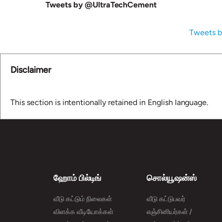
Tweets by @UltraTechCement
Tweets b
Disclaimer
This section is intentionally retained in English language.
ஹோம் பில்டிங்
சொல்யூஷன்ஸ்
வீடு கட்டும் நிலைகள்
வீடு கட்டுபவர்
விளக்க வீடியோக்கள்
எஞ்சினியர்கள் /