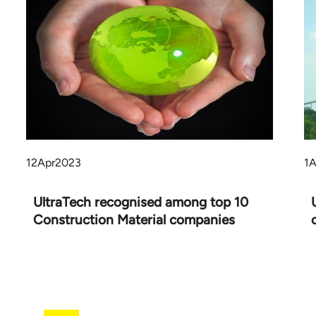
12
Apr
2023
1
A
UltraTech recognised among top 10
Construction Material companies