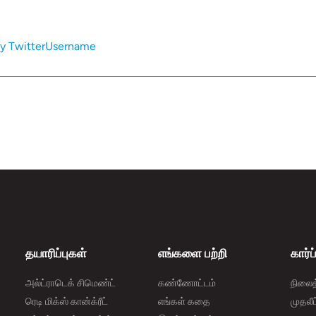
y TwitterUsername
தயாரிப்புகள்
எங்களை பற்றி
கார்
அல்ட்ராடெக் சிமெண்ட்
கண்ணோட்டம்
நிலை
ரெடி மிக்ஸ் கான்க்ரீட்
எங்கள் கதை
முதலீ