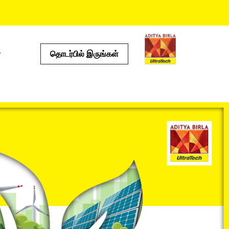
தொடர்பில் இருங்கள்
்கள்
பயனுள்ள கருவிகள்
செலவு கால்குலேட்டர்
ஸ்டோர் லொகேட்டர்
்டம்
ப்ராடக்ட் ப்ரெடிக்டர்
இ எம் ஐ கால்குலேட்டர்
ஓடு கால்குலேட்டர்