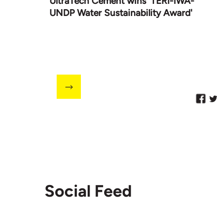
UltraTech Cement wins 'TERI-IWA-
UNDP Water Sustainability Award'
Social Feed