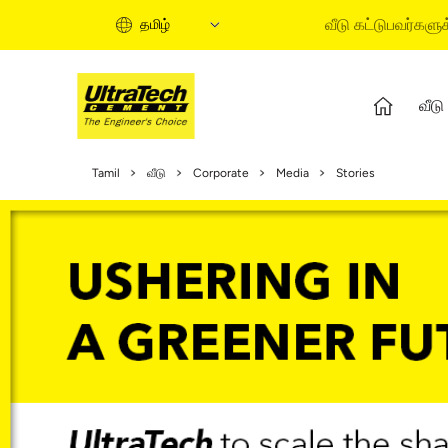
வீடு கட்டுபவர்களுக
தமிழ்
வீடு
வீடு கட்டுவதற்கான வழிகா
Tamil
வீடு
Corporate
Media
Stories
வீடு கட்டுமானத்தின் நி
தகவல் வீடியோக்கள்
நிபுணர் கட்டுரைகள்
பை சொல்யூஷன்ஸ்
குயிக் கைட்
ஹோம் பில்டிங் பேசிக்ஸ்