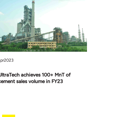
pr
2023
UltraTech achieves 100+ MnT of
cement sales volume in FY23