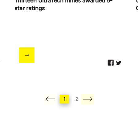
Thirteen UltraTech mines awarded 5-
star ratings
1
2