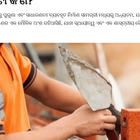
ଟା କ’ଣ?
ୁ ପୁରୁଣା ଏବଂ ସାଧାରଣତଃ ବ୍ୟବହୃତ ନିର୍ମାଣ ସାମଗ୍ରୀ ମଧ୍ୟରୁ ଅନ୍ୟତମ, ଯାହ
ର୍ମାଣର ଏକ ମୌଳିକ ଅଂଶ ରହିଆସିଛି, ଯାହା ସ୍ଥାୟୀତ୍ୱ ଏବଂ ଏକ ଶାସ୍ତ୍ରୀୟ ସ