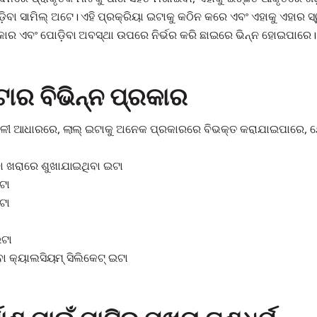
ିବା ସାମିଲ୍ ଅଟେ। ଏହି ପ୍ରକ୍ରିୟା ଇଟାକୁ କଠିନ କରେ ଏବଂ ଏହାକୁ ଏହାର ସ୍
କାର ଏବଂ ପୋଡ଼ିବା ଅବସ୍ଥା ଉପରେ ନିର୍ଭର କରି ଛାଇରେ ଭିନ୍ନ ହୋଇପାରେ।
ଟାର ବିଭିନ୍ନ ପ୍ରକାର
ଳୀ ଆଧାରରେ, ଲାଲ୍ ଇଟାକୁ ଅନେକ ପ୍ରକାରରେ ବିଭକ୍ତ କରାଯାଇପାରେ, ଯ
ବା ଖରାରେ ଶୁଖାଯାଇଥିବା ଇଟା
ଟା
ଟା
ଇଟା
୍ବା କ୍ୟାଲସିୟମ୍ ସିଲିକେଟ୍ ଇଟା