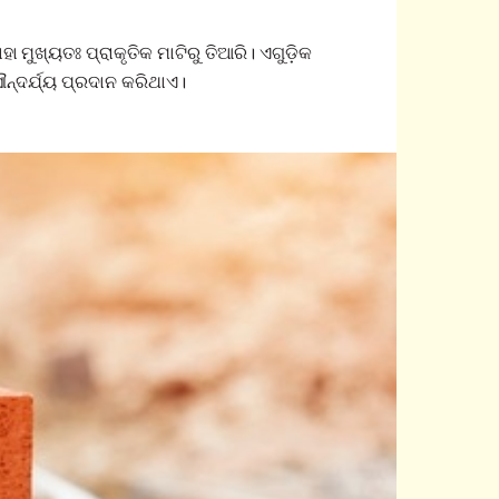
ା ମୁଖ୍ୟତଃ ପ୍ରାକୃତିକ ମାଟିରୁ ତିଆରି। ଏଗୁଡ଼ିକ
ୌନ୍ଦର୍ଯ୍ୟ ପ୍ରଦାନ କରିଥାଏ।