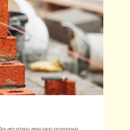
଼ିବା ଏବଂ ତା'ପରେ ଏହାକୁ ଉଚ୍ଚ ତାପମାତ୍ରାରେ