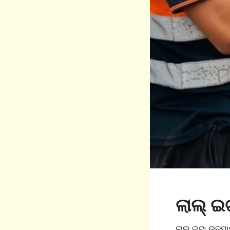
ଲାଲ୍ ଇଟ
ଲାଲ୍ ଇଟା ଉତ୍ପା