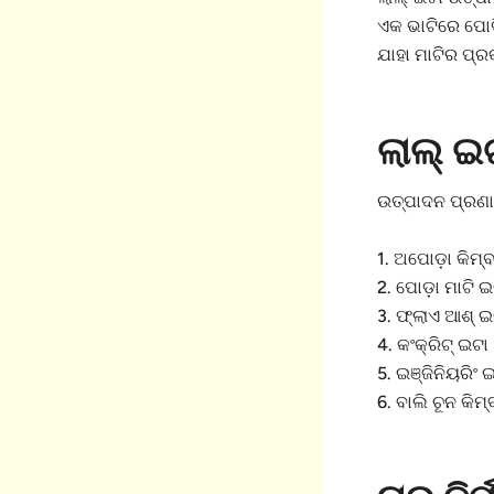
ଏକ ଭାଟିରେ ପୋଡ଼
ଯାହା ମାଟିର ପ୍ର
ଲାଲ୍ ଇ
ଉତ୍ପାଦନ ପ୍ରଣା
1. ଅପୋଡ଼ା କିମ୍
2. ପୋଡ଼ା ମାଟି ଇ
3. ଫ୍ଲାଏ ଆଶ୍ ଇ
4. କଂକ୍ରିଟ୍ ଇଟା
5. ଇଞ୍ଜିନିୟରିଂ 
6. ବାଲି ଚୂନ କିମ