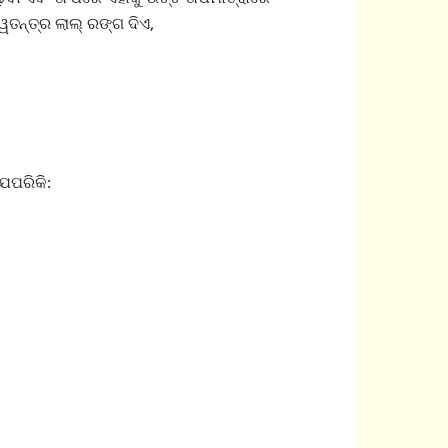
ୱତନ୍ତ୍ର ଲାଲ୍ ରଙ୍ଗ ଦିଏ,
େପରିକି: