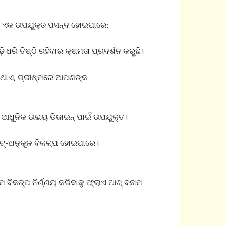
୍ ଇଟା ଏକ ଉପଯୁକ୍ତ ପସନ୍ଦ ହୋଇପାରେ:
ି ଧରି ତିଷ୍ଠି ରହିବାର କ୍ଷମତା ପ୍ରଦର୍ଶନ କରୁଛି।
କରିଥାଏ, ଗ୍ରୀଷ୍ମରେ ଆପଣଙ୍କ
ା ଆଧୁନିକ ଉଭୟ ଡିଜାଇନ୍ ପାଇଁ ଉପଯୁକ୍ତ।
େଟ୍-ଅନୁକୂଳ ବିକଳ୍ପ ହୋଇପାରେ।
 ବିକଳ୍ପ ନିର୍ଣ୍ଣୟ କରିବାକୁ ଫ୍ଲାଏ ଆଶ୍ ବନାମ