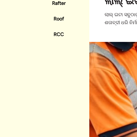
ଲାଲ୍ ଇ
Rafter
ଲାଲ୍ ଇଟା ସବୁଠାର
Roof
ଶତାବ୍ଦୀ ଧରି ନି
RCC