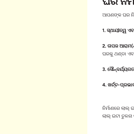
ଘର ନିର୍
ଆପଣଙ୍କ ଘର ନିର୍
1. ସ୍ଥାୟୀତ୍ୱ ଏବଂ 
2. ତାପଜ ଆରାମ(ଥ
ଘରକୁ ଥଣ୍ଡା ଏ
3. ସୌନ୍ଦର୍ଯ୍ୟଗତ
4. ଖର୍ଚ୍ଚ-ପ୍ରଭା
ନିର୍ମାଣରେ ଲାଲ୍
ଲାଲ୍ ଇଟା ତୁଳନ