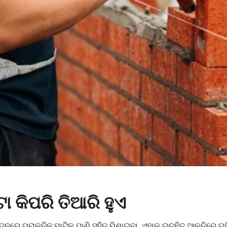
ା କିପରି ତିଆରି ହୁଏ
ଦନରେ ପ୍ରାକୃତିକ ମାଟିକୁ ପାଣି ସହିତ ମିଶାଇବା, ଏହାକୁ ଇଚ୍ଛିତ ଆକୃତିରେ ଗଢ