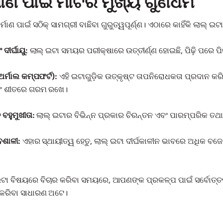
ମାଣ ପାଇଁ ମାଟିର ମୁଖ୍ୟ ଗୁଣଧର୍ମ
ମାଣ ପାଇଁ ସଠିକ୍ ସାମଗ୍ରୀ ବାଛିବା ଗୁରୁତ୍ୱପୂର୍ଣ୍ଣ। ଏଠାରେ କାହିଁକି ଲାଲ
ଦୀର୍ଘାୟୁ:
ଲାଲ୍ ଇଟା ସମୟର ପରୀକ୍ଷାରେ ଉତ୍ତୀର୍ଣ୍ଣ ହୋଇଛି, ପିଢ଼ି ପରେ ପିଢ଼
ର୍ମାଲ କମ୍ପଫର୍ଟ):
ଏହି ଇଟାଗୁଡ଼ିକ ଉତ୍କୃଷ୍ଟ ତାପନିରୋଧକତା ପ୍ରଦାନ 
ବଂ ଶୀତରେ ଗରମ ରଖେ।
 ବହୁମୁଖୀତା:
ଲାଲ୍ ଇଟାର ବିଭିନ୍ନ ପ୍ରକାର ଚିରନ୍ତନ ଏବଂ ପାରମ୍ପରିକ ତଥ
ବଶାଳୀ:
ଏହାର ସ୍ଥାୟୀତ୍ୱ ହେତୁ, ଲାଲ୍ ଇଟା ଦୀର୍ଘକାଳୀନ ଭାବରେ ଅଧିକ ବଜ
 ଇଟା ବିଷୟରେ ବିଚାର କରିବା ସମୟରେ, ଆପଣଙ୍କ ପ୍ରକଳ୍ପ ପାଇଁ ସର୍ବୋତ୍ତମ
ା କରିବା ସାଧାରଣ ଅଟେ।