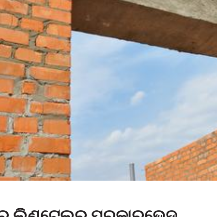
ଣରେ ଲିଣ୍ଟେଲର ପ୍ରକାରଭେଦ