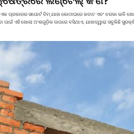
ଣ କ୍ଷେତ୍ରରେ ଲିଣ୍ଟେଲ୍ କ’ଣ?
ି ଏକ ପ୍ରକାରର ସପୋର୍ଟ ବିମ୍ ଯାହା କୋଠାଘରେ କବାଟ ଏବଂ ଝରକା ଭଳି ଖ
ା ପାଇଁ ଏହି ଖୋଲା ଅଂଶଗୁଡ଼ିକ ଉପରେ ବସିଥାଏ, ଯାହାଦ୍ୱାରା ସବୁକିଛି ସୁରକ୍ଷ