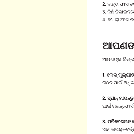
2. ବାହ୍ୟ ଫାସାଡର
3. କିଛି ଡିଜାଇନ
4. ଖୋଲା ଅଂଶ ଉପ
ଆପଣଙ୍କ
ଆପଣଙ୍କ ଲିଣ୍ଟେଲ
1. ଲୋଡ୍ ମୂଲ୍ୟା
ଗଠନ ପାଇଁ ଅଧିକ
2. ସ୍ପାନ୍ ମାପନ୍ତୁ
ପାଇଁ ରିଇନ୍ଫୋର
3. ପରିବେଶଗତ 
ଏବଂ ଉପକୂଳବର୍ତ୍