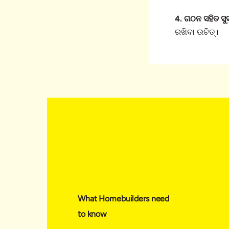
4. ଗଠନ ସହିତ ସୁ
ରଖିବା ଉଚିତ୍।
What Homebuilders need
to know