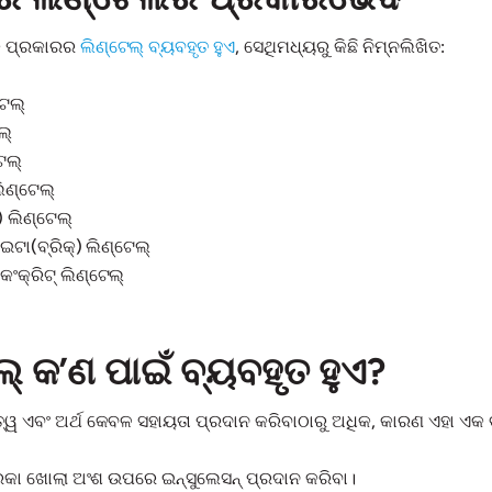
କ ପ୍ରକାରର
ଲିଣ୍ଟେଲ୍ ବ୍ୟବହୃତ ହୁଏ
, ସେଥିମଧ୍ୟରୁ କିଛି ନିମ୍ନଲିଖିତ:
ଟେଲ୍
ଲ୍
େଲ୍
ଲିଣ୍ଟେଲ୍
 ଲିଣ୍ଟେଲ୍
ଇଟା(ବ୍ରିକ୍) ଲିଣ୍ଟେଲ୍
କଂକ୍ରିଟ୍ ଲିଣ୍ଟେଲ୍
ଲ୍ କ’ଣ ପାଇଁ ବ୍ୟବହୃତ ହୁଏ?
୍ୱ ଏବଂ ଅର୍ଥ କେବଳ ସହାୟତା ପ୍ରଦାନ କରିବାଠାରୁ ଅଧିକ, କାରଣ ଏହା ଏକ ବହୁ
ରକା ଖୋଲା ଅଂଶ ଉପରେ ଇନ୍ସୁଲେସନ୍ ପ୍ରଦାନ କରିବା।