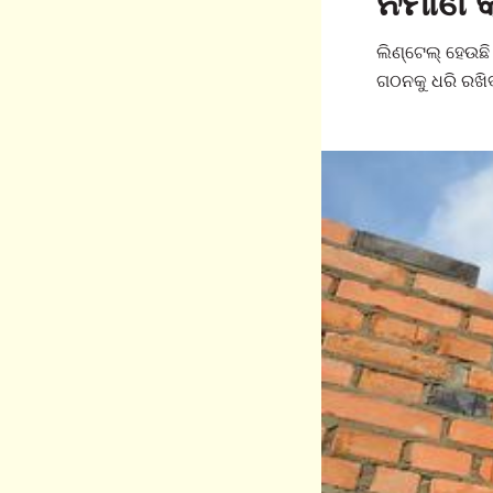
ନିର୍ମା
ଲିଣ୍ଟେଲ୍ ହେଉଛ
ଗଠନକୁ ଧରି ରଖିବ