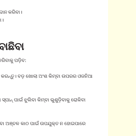
ରଦାନ କରିବା।
ା।
ବାଛିବା
ରିବାକୁ ପଡ଼ିବ:
ଭ କରନ୍ତୁ। ବଡ଼ ଖୋଲା ଅଂଶ କିମ୍ବା ଉପରର ଓଜନିଆ
ନ୍ ପାଇଁ ଝୁଲିବା କିମ୍ବା ଭୁଶୁଡ଼ିବାକୁ ରୋକିବା
 ଥିବା ଅଞ୍ଚଳ କାଠ ପାଇଁ ଉପଯୁକ୍ତ ନ ହୋଇପାରେ