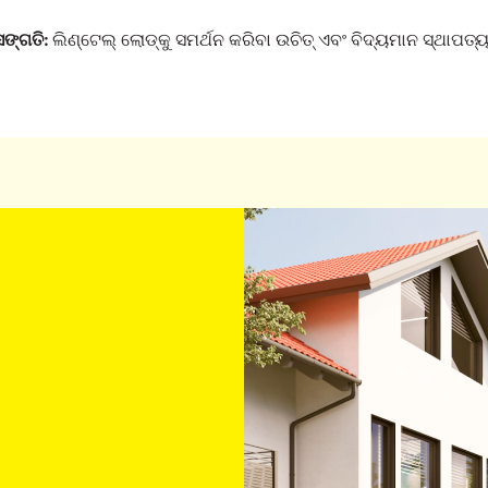
ସଙ୍ଗତି:
ଲିଣ୍ଟେଲ୍ ଲୋଡ୍କୁ ସମର୍ଥନ କରିବା ଉଚିତ୍ ଏବଂ ବିଦ୍ୟମାନ ସ୍ଥାପତ୍ୟ