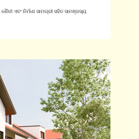
 ଶୈଳୀ ଏବଂ ନିର୍ମାଣ ସାମଗ୍ରୀ ସହିତ ସାମଞ୍ଜସ୍ୟ