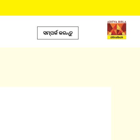
ସମ୍ପର୍କ କରନ୍ତୁ
ଦେୟ ଟୁଲ୍ସ
ଟ୍ କାଲକୁଲେଟର୍
ୋର୍ ଲୋକେଟର୍
ଡକ୍ଟ ପ୍ରେଡିକ୍ଟର୍
୍ଆଇ କାଲକୁଲେଟର୍
ଲ୍ କାଲକୁଲେଟର |