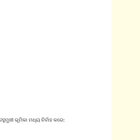
ମୁଖୀ ଭୂମିକା ମଧ୍ୟ ନିର୍ବାହ କରେ: