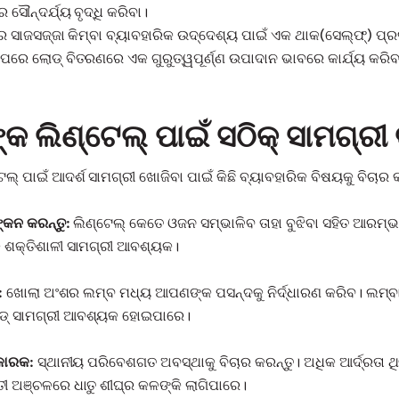
 ସୌନ୍ଦର୍ଯ୍ୟ ବୃଦ୍ଧି କରିବା।
ରେ ସାଜସଜ୍ଜା କିମ୍ବା ବ୍ୟାବହାରିକ ଉଦ୍ଦେଶ୍ୟ ପାଇଁ ଏକ ଥାକ(ସେଲ୍ଫ୍) ପ୍
ରେ ଲୋଡ୍ ବିତରଣରେ ଏକ ଗୁରୁତ୍ୱପୂର୍ଣ୍ଣ ଉପାଦାନ ଭାବରେ କାର୍ଯ୍ୟ କରିବ
 ଲିଣ୍ଟେଲ୍ ପାଇଁ ସଠିକ୍ ସାମଗ୍ରୀ 
୍ ପାଇଁ ଆଦର୍ଶ ସାମଗ୍ରୀ ଖୋଜିବା ପାଇଁ କିଛି ବ୍ୟାବହାରିକ ବିଷୟକୁ ବିଚାର କ
ଙ୍କନ କରନ୍ତୁ:
ଲିଣ୍ଟେଲ୍ କେତେ ଓଜନ ସମ୍ଭାଳିବ ତାହା ବୁଝିବା ସହିତ ଆରମ୍
 ଶକ୍ତିଶାଳୀ ସାମଗ୍ରୀ ଆବଶ୍ୟକ।
:
ଖୋଲା ଅଂଶର ଲମ୍ବ ମଧ୍ୟ ଆପଣଙ୍କ ପସନ୍ଦକୁ ନିର୍ଦ୍ଧାରଣ କରିବ। ଲମ୍ବା ସ୍ପା
୍ସଡ୍ ସାମଗ୍ରୀ ଆବଶ୍ୟକ ହୋଇପାରେ।
କାରକ:
ସ୍ଥାନୀୟ ପରିବେଶଗତ ଅବସ୍ଥାକୁ ବିଚାର କରନ୍ତୁ। ଅଧିକ ଆର୍ଦ୍ରତା
ତୀ ଅଞ୍ଚଳରେ ଧାତୁ ଶୀଘ୍ର କଳଙ୍କି ଲାଗିପାରେ।