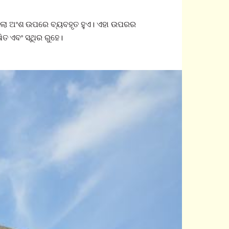
ୋଲା ଅଂଶ ଉପରେ ବ୍ୟବହୃତ ହୁଏ। ଏହା ଉପରର
ିତ ଏବଂ ସ୍ଥିର ରୁହେ।