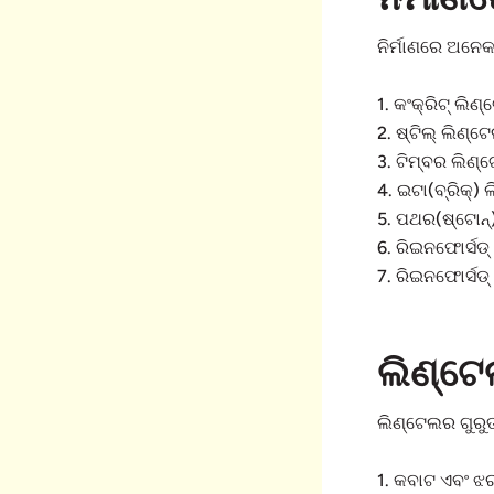
ନିର୍ମାଣରେ ଅନେ
1. କଂକ୍ରିଟ୍ ଲିଣ୍
2. ଷ୍ଟିଲ୍ ଲିଣ୍ଟେ
3. ଟିମ୍ବର ଲିଣ୍ଟ
4. ଇଟା(ବ୍ରିକ୍) 
5. ପଥର(ଷ୍ଟୋନ୍)
6. ରିଇନଫୋର୍ସଡ୍ 
7. ରିଇନଫୋର୍ସଡ୍ 
ଲିଣ୍ଟେ
ଲିଣ୍ଟେଲର ଗୁରୁତ
1. କବାଟ ଏବଂ ଝ