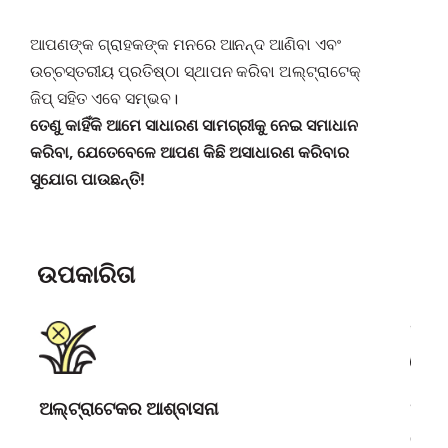
ଆପଣଙ୍କ ଗ୍ରାହକଙ୍କ ମନରେ ଆନନ୍ଦ ଆଣିବା ଏବଂ
ଉଚ୍ଚସ୍ତରୀୟ ପ୍ରତିଷ୍ଠା ସ୍ଥାପନ କରିବା ଅଲ୍‌ଟ୍ରାଟେକ୍
ଜିପ୍ ସହିତ ଏବେ ସମ୍ଭବ।
ତେଣୁ କାହିଁକି ଆମେ ସାଧାରଣ ସାମଗ୍ରୀକୁ ନେଇ ସମାଧାନ
କରିବା, ଯେତେବେଳେ ଆପଣ କିଛି ଅସାଧାରଣ କରିବାର
ସୁଯୋଗ ପାଉଛନ୍ତି!
ଉପକାରିତା
ଅଲ୍ଟ୍ରାଟେକର ଆଶ୍ବାସନା
ଆଶ୍ବ
ବୈଜ୍