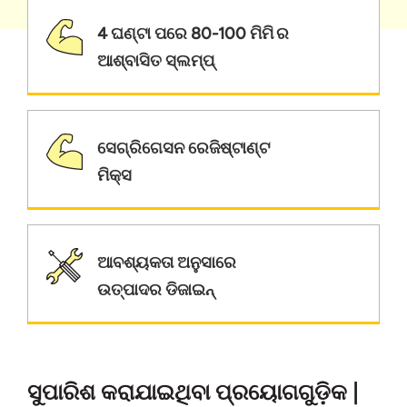
4 ଘଣ୍ଟା ପରେ 80-100 ମିମି ର
ଆଶ୍ବାସିତ ସ୍ଲମ୍ପ୍
ସେଗ୍ରିଗେସନ ରେଜିଷ୍ଟାଣ୍ଟ
ମିକ୍ସ
ଆବଶ୍ୟକତା ଅନୁସାରେ
ଉତ୍ପାଦର ଡିଜାଇନ୍
ସୁପାରିଶ କରାଯାଇଥିବା ପ୍ରୟୋଗଗୁଡ଼ିକ |