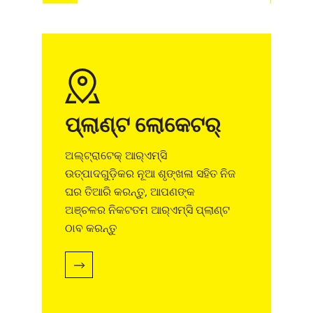
ପ୍ଲାଣ୍ଟ ଲୋକେଟର୍
ଅଲ୍‌ଟ୍ରାଟେକ୍ ଆର୍‌ଏମ୍‌ସି
ଉତ୍ପାଦଗୁଡ଼ିକର ନୂଆ ଶୃଙ୍ଖଳା ସହିତ ନିଜ
ଘର ତିଆରି କରନ୍ତୁ, ଆପଣଙ୍କ
ଅଞ୍ଚଳର ନିକଟତମ ଆର୍‌ଏମ୍‌ସି ପ୍ଲାଣ୍ଟ
ଠାବ କରନ୍ତୁ