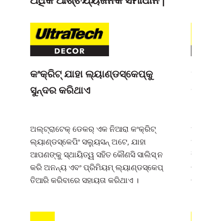
ଅଧିକ ଆଶ୍ଚର୍ଯ୍ୟଜନକ ସମାଧାନ |
କଂକ୍ରିଟ୍ ଯାହା ଲ୍ୟାଣ୍ଡସ୍କେପ୍‌‌କୁ
ଏକ ବହୁ
ସୁନ୍ଦର କରିଥାଏ
ସବୁ-ଉଦ
ଅଲ୍‌ଟ୍ରାଟେକ୍ ଡେକର୍ ଏକ ନିଆରା କଂକ୍ରିଟ୍
ଅଲ୍‌‌ଟ୍ରା
ଲ୍ୟାଣ୍ଡସ୍କେପିଂ ସଲ୍ୟୁସନ୍ ଅଟେ, ଯାହା
ଅଦ୍ଭୁତ କ
ଆପଣଙ୍କୁ ସ୍ଥାୟିତ୍ୱ ସହିତ କୌଣସି ସାଲିସ୍ ନ
ସିପେଜ୍ ଓ
କରି ଅନନ୍ୟ ଏବଂ ପ୍ରିମିୟମ୍ ଲ୍ୟାଣ୍ଡସ୍କେପ୍
ଲଢ଼ିବା ଏବ
ତିଆରି କରିବାରେ ସହାୟତା କରିଥାଏ ।
ରଖିବାର ସା