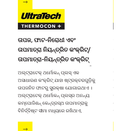
ତାପଜ, ଫାଟ-ନିରୋଧୀ ଏବଂ
ମୁକ୍ତ 
ତାପମାତ୍ରା ନିୟନ୍ତ୍ରିତ କଂକ୍ରିଟ୍/
ନିଜେ କ
ତାପମାତ୍ରା-ନିୟନ୍ତ୍ରିତ କଂକ୍ରିଟ୍
କଂକ୍ରିଟ୍
ଯାହା ଫାଟକୁ ନିରୋଧ କରିବା ପାଇଁ
ଅଲ୍‌ଟ୍ରାଟେକ୍ ଥର୍ମୋକନ୍ ପ୍ଲସ୍
ଏକ
ଅଲ୍‌‌ଟ୍ରା
ଡିଜାଇନ୍ ହୋଇଛି ।
ଅସାଧାରଣ କଂକ୍ରିଟ୍ ଯାହା ଷ୍ଟ୍ରକ୍ଚରଗୁଡ଼ିକୁ
ପ୍ଲାଷ୍ଟିସ
ତାପଜନିତ ଫାଟରୁ ସୁରକ୍ଷା ଯୋଗାଇଥାଏ ।
ପ୍ରବାହି
ଅଲ୍‌‌ଟ୍ରାଟେକ୍ ଥର୍ମୋକନ୍ ପ୍ଲସ୍‌‌ର ଅନନ୍ୟ
ନିଜକୁ ନି
କମ୍ପୋଜିଶନ୍ କେନ୍ଦ୍ରସ୍ଥ ତାପମାତ୍ରାକୁ
ଦେଇଥାଏ ।
ବିନିର୍ଦ୍ଦିଷ୍ଟ ସୀମା ମଧ୍ୟରେ ରଖିଥାଏ,
ସୁଦୃଢ଼ ବିଲ
ଯାହାଫଳରେ ତାପଜନିତ ଫାଟ ସୃଷ୍ଟି ହୋଇ ନ
ଥାଏ ।