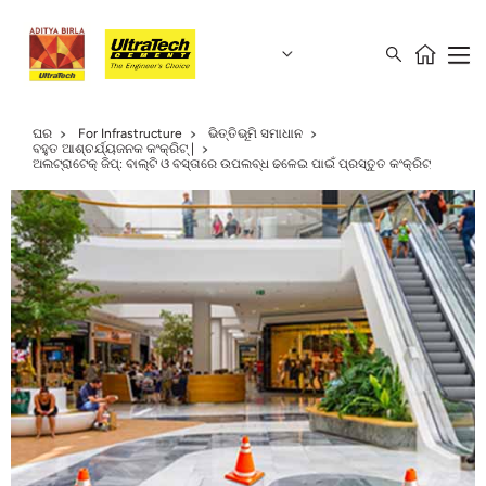
ଘର
For Infrastructure
ଭିତ୍ତିଭୂମି ସମାଧାନ
ବହୁତ ଆଶ୍ଚର୍ଯ୍ୟଜନକ କଂକ୍ରିଟ୍ |
ଅଲଟ୍ରାଟେକ୍ ଜିପ୍: ବାଲ୍ଟି ଓ ବସ୍ତାରେ ଉପଲବ୍ଧ ଢଳେଇ ପାଇଁ ପ୍ରସ୍ତୁତ କଂକ୍ରିଟ୍