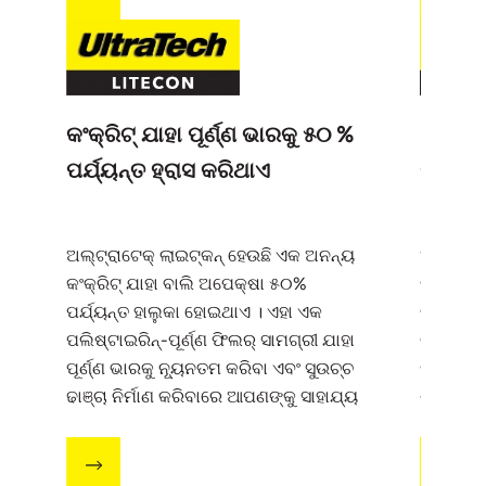
କଂକ୍ରିଟ୍ ଯାହା ପୂର୍ଣ୍ଣ ଭାରକୁ ୫୦ %
୧୨ ଲିଟ
ପର୍ଯ୍ୟନ୍ତ ହ୍ରାସ କରିଥାଏ
କଂକ୍ରିଟ
ଅଲ୍‌‌ଟ୍ରାଟେକ୍ ଲାଇଟ୍‌‌କନ୍ ହେଉଛି ଏକ ଅନନ୍ୟ
ଅଲ୍‌‌ଟ୍ରା
କଂକ୍ରିଟ୍ ଯାହା ବାଲି ଅପେକ୍ଷା ୫୦%
ଢଳେଇ ପାଇ
ପର୍ଯ୍ୟନ୍ତ ହାଲୁକା ହୋଇଥାଏ । ଏହା ଏକ
ବସ୍ତାରେ
ପଲିଷ୍ଟାଇରିନ୍-ପୂର୍ଣ୍ଣ ଫିଲର୍ ସାମଗ୍ରୀ ଯାହା
ଗ୍ୟାରେଣ୍
ପୂର୍ଣ୍ଣ ଭାରକୁ ନ୍ୟୂନତମ କରିବା ଏବଂ ସୁଉଚ୍ଚ
ମଧ୍ୟମ କିନ
ଢାଞ୍ଚା ନିର୍ମାଣ କରିବାରେ ଆପଣଙ୍କୁ ସାହାଯ୍ୟ
ଶୀଘ୍ର ସମ
କରିଥାଏ ।
କରିଥାଏ 