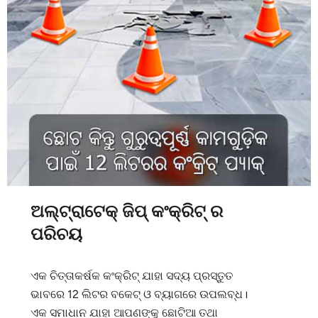
ଅଲ୍ଟ୍ରାଟେକ୍ ଜିପ୍ କଂକ୍ରିଟ୍‌ ର
ପରିଚୟ
ଏକ ଚିତ୍ତାକର୍ଷକ କଂକ୍ରିଟ୍ ଯାହା ସଦ୍ୟ ପ୍ରସ୍ତୁତ
ଭାବରେ 12 ଲିଟର ବକେଟ୍ ଓ ବ୍ୟାଗରେ ଉପଲବ୍ଧ।
ଏକ ସମାଧାନ ଯାହା ଆପଣଙ୍କୁ ଛୋଟିଆ ତଥା