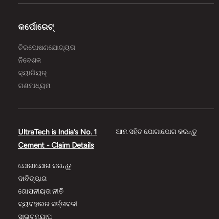
କର୍ପୋରେଟ୍
ଚିରପୋଷଣଯୋଗ୍ୟତା
ନିବେଶକ
କ୍ୟାରିୟର୍
ଗଣମାଧ୍ୟମ
UltraTech is India’s No. 1
ଆମ ସହିତ ଯୋଗାଯୋଗ କରନ୍ତୁ
Cement - Claim Details
ଯୋଗାଯୋଗ କରନ୍ତୁ
ଦାବିତ୍ୟାଗ
ଗୋପନୀୟତା ନୀତି
ବ୍ୟବହାରର ସର୍ତ୍ତାବଳୀ
ସାଇଟ୍‌‌ମ୍ୟାପ୍