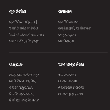
ଗୃହ ନିର୍ମାଣ
ସମାଧାନ
ଗୃହ ନିର୍ମାଣ ପର୍ଯ୍ୟାୟ |
ଗୃହ ନିର୍ମାଣକାରୀ
‘କେମିତି କରିବେ’ ଭିଡିଓ
ଇଞ୍ଜିନିୟର୍ସ / ଆର୍କିଟେକ୍ଟ
‘କେମିତି କରିବେ’ ଆଲେଖ୍ୟ
କଣ୍ଟ୍ରାକ୍ଟର
ଘର ପାଇଁ ପ୍ଲାନିଂ ଟୁଲ୍‌‌ସ
ରାଜମିସ୍ତ୍ରୀ
ଉତ୍ପାଦ
ଆମ ସମ୍ପର୍କରେ
ଅଲ୍‌‌ଟ୍ରାଟେକ୍ ସିମେଣ୍ଟ
ଏକ ଝଲକରେ
ରେଡି ମିକ୍ସ କଂକ୍ରିଟ୍
ଆମର କାହାଣୀ
ବିଲ୍‌‌ଡିଂ ସଲ୍ୟୁସନ୍ସ
ନିର୍ଦ୍ଦେଶକ ମଣ୍ଡଳୀ
ବିଲ୍‌‌ଡିଂ ପ୍ରଡକ୍ଟସ୍
ଆମର ମୂଲ୍ୟବୋଧ
ବିର୍ଲା ହ୍ୱାଇଟ୍ ସିମେଣ୍ଟ