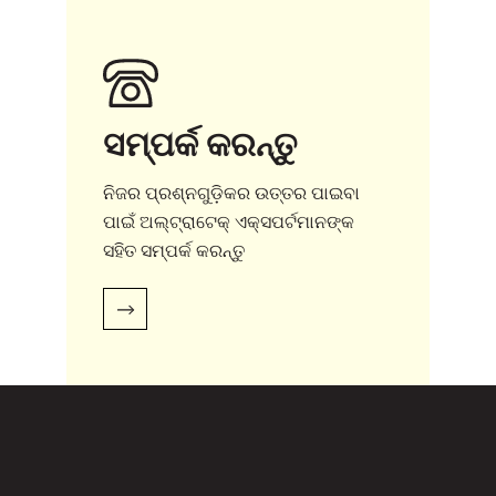
ସମ୍ପର୍କ କରନ୍ତୁ
ନିଜର ପ୍ରଶ୍ନଗୁଡ଼ିକର ଉତ୍ତର ପାଇବା
ପାଇଁ ଅଲ୍‌ଟ୍ରାଟେକ୍ ଏକ୍ସପର୍ଟମାନଙ୍କ
ସହିତ ସମ୍ପର୍କ କରନ୍ତୁ