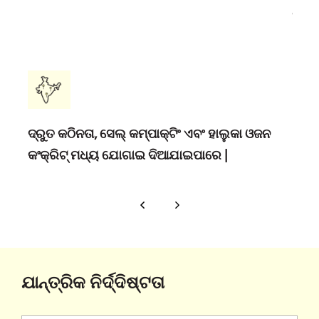
ସଂକି
ଦ୍ରୁତ କଠିନତା, ସେଲ୍ କମ୍ପାକ୍ଟିଂ ଏବଂ ହାଲୁକା ଓଜନ
କଂକ୍ରିଟ୍ ମଧ୍ୟ ଯୋଗାଇ ଦିଆଯାଇପାରେ |
ଯାନ୍ତ୍ରିକ ନିର୍ଦ୍ଦିଷ୍ଟତା