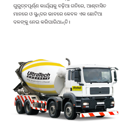
ଗୁରୁତ୍ବପୂର୍ଣ୍ଣ କାର୍ଯ୍ୟକୁ ବଢ଼ିଆ ଗତିରେ, ଆଶ୍ବାସିତ
ମାନରେ ଓ ସୁନ୍ଦର ଭାବରେ କେବଳ ଏକ ଛୋଟିଆ
ଦଳଙ୍କୁ ନେଇ କରିପାରିଥାନ୍ତି।