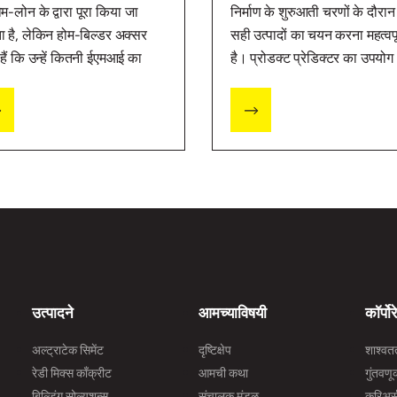
म-लोन के द्वारा पूरा किया जा
निर्माण के शुरुआती चरणों के दौरान
 है, लेकिन होम-बिल्डर अक्सर
सही उत्पादों का चयन करना महत्वपू
 हैं कि उन्हें कितनी ईएमआई का
है। प्रोडक्ट प्रेडिक्टर का उपयोग
ान करना होगा। ईएमआई
करके देखें कि आपके घर का निर्मा
ुलेटर की मदद से आप ईएमआई
करते समय किन उत्पादों की
रे में अनुमान लगा सकते हैं जिससे
आवश्यकता होगी।
 बजट को बेहतर तरीके से प्लान
में मदद मिलेगी।
उत्पादने
आमच्याविषयी
कॉर्पोर
अल्ट्राटेक सिमेंट
दृष्टिक्षेप
शाश्वत
रेडी मिक्स काँक्रीट
आमची कथा
गुंतवण
बिल्डिंग सोल्युशन्स
संचालक मंडळ
करिअर्