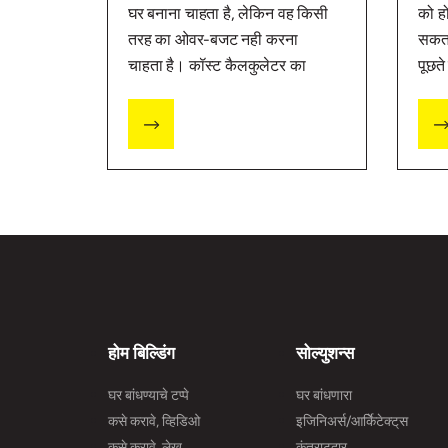
घर बनाना चाहता है, लेकिन वह किसी
को हो
तरह का ओवर-बजट नही करना
सकता
चाहता है। कॉस्ट कैलकुलेटर का
पूछते
उपयोग करके, आपको इस चीज़ के बारे
भुगत
में बेहतर विचार मिलेगा कि आपको कहाँ
कैलक
और कितना खर्च करना है।
के बा
आपको
करने 
होम बिल्डिंग
सोल्युशन्स
घर बांधण्याचे टप्पे
घर बांधणारा
कसे करावे, व्हिडिओ
इजिनिअर्स/आर्किेटेक्ट्‌स
कसे करावे, लेख
कंत्राटदार