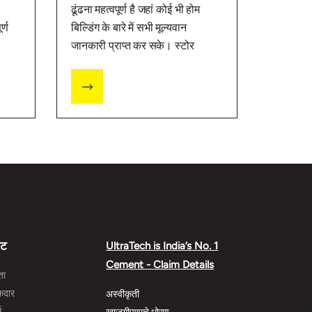
जानकारी प
ढूंढना महत्वपूर्ण है जहां कोई भी होम
र्ण
बिल्डिंग के बारे में सभी मूल्यवान
जानकारी प्राप्त कर सके। स्टोर
छत के उपर स
ण
लोकेटर सुविधा का उपयोग करें और
गृह निर्माण के बारे में अधिक जानकारी
के लिए हमारे स्टोर पर जाएं।
ेट
UltraTech is India’s No. 1
Cement - Claim Details
ता
ूकदार
अस्वीकृती
स