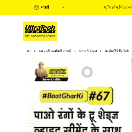
फॉर होम बिल्डर्स
मराठी
होम बिल्डिं
घर
च्या साठी घरबांधणी करणारे
घर कसे बांधाव
घरबांधणीचे व्हिडिओ | 
होम बिल्डिंग
इन्फॉरमेश
एक्सपर्ट आर
बाय सोल्युश
क्वीक गाईड
होम बिल्डिं