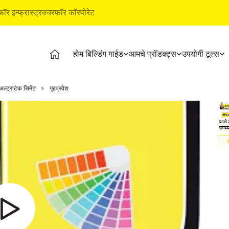
फॉर इन्फ्रास्ट्रक्चर
फॉर कॉरपोरेट
होम बिल्डिंग गाईड
आमचे प्रॉडक्ट्स
उपयोगी टूल्स
ग गाईड
प्रॉडक्ट्स
अल्ट्राटेक बिल्डिंग प्रॉडक्ट्स
उपयोगी 
अल्ट्राटेक सिमेंट
गृहप्रवेश
 स्टेजेस
अल्ट्राटेक सिमेंट
वॉटरप्रूफिंग सिस्टीम
कॉस्ट कॅ
नल व्हिडिओज
अल्ट्राटेक वेदर प्लस
स्टाईल इपॉक्सी ग्राऊट
स्टोर ल
्टीकल्स
रेडी मिक्स काँक्रीट
टाइल & मार्बल फिटिंग सिस्टीम
प्रॉडक्ट
न्स
अल्ट्राटेक बिल्डिंग सोल्युशन्स
इएमआय क
टाइल कॅल
ग बेसिक्स