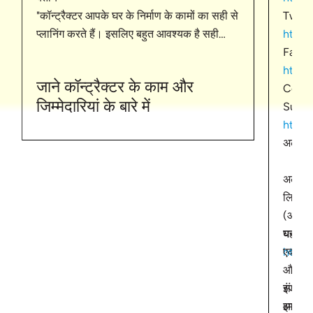
"कॉन्ट्रैक्टर आपके घर के निर्माण के कामों का सही से
Twitte
प्लानिंग करते हैं। इसलिए बहुत आवश्यक है सही
https
कॉन्ट्रैक्टर का चुनाव करना। आइए देखें इस वीडियो
Faceb
के ज़रीये कॉन्ट्रैक्टर के काम और ज़िम्मेदारीयों के बारे
https
जाने कॉन्ट्रैक्टर के काम और
में
https://bit.ly/3KdM9AM
Conne
जिम्मेदारियां के बारे में
Subsc
https
अल्ट्राट
अल्ट्रा
लिमिटेड
(आरएमस
घर बनात
यह विश्
https
एक ब्रा
और 'नवा
संक्षेप
इंजीनिय
आर्किट
इमारतो