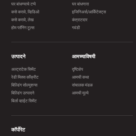
घर बांधण्याचे टप्पे
घर बांधणारा
कसे करावे, व्हिडिओ
इजिनिअर्स/आर्किेटेक्ट्‌स
कसे करावे, लेख
कंत्राटदार
होम प्लॅनिंग टूल्स
गवंडी
उत्पादने
आमच्याविषयी
अल्ट्राटेक सिमेंट
दृष्टिक्षेप
रेडी मिक्स काँक्रीट
आमची कथा
बिल्डिंग सोल्युशन्स
संचालक मंडळ
बिल्डिंग उत्पादने
आमची मूल्ये
बिर्ला व्हाईट सिमेंट
कॉर्पोरेट