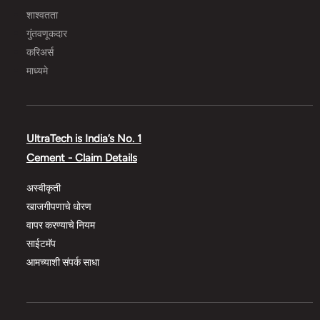
शाश्वतता
गुंतवणूकदार
करिअर्स
माध्यमे
UltraTech is India’s No. 1
Cement - Claim Details
अस्वीकृती
खाजगीपणाचे धोरण
वापर करण्याचे नियम
साईटमॅप
आमच्याशी संपर्क साधा