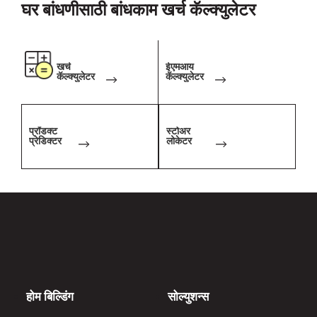
घर बांधणीसाठी बांधकाम खर्च कॅल्क्युलेटर
करते है
खर्च
ईएमआय
कॅल्क्युलेटर
कॅल्क्युलेटर
प्रॉडक्ट
स्टोअर
प्रेडिक्टर
लोकेटर
होम बिल्डिंग
सोल्युशन्स