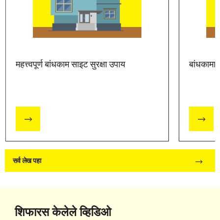
महत्त्वपूर्ण बांधकाम साइट सुरक्षा उपाय
बांधकामात
सर्व लेख पहा
शिफारस केलेले व्हिडिओ