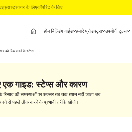
ए
इंफ्रास्ट्रक्चर के लिए
कॉर्पोरेट के लिए
होम बिल्डिंग गाईड
हमारे प्रोडक्‍ट्स
उपयोगी टूल्‍स
डिंग गाईड
प्रोडक्‍ट्स
अल्ट्राटेक बिल्डिंग प्रोडक्‍ट्स
उपयोगी टूल
साव को ठीक करने के स्टेप्स
िंग स्‍टेजेज
अल्ट्राटेक सीमेंट
वाटरप्रूफिंग सिस्टम
कॉस्‍ट कै
शनल वीडियोज
अल्ट्राटेक वेदर प्लस
स्टाइल एपॉक्सी ग्राउट
ईएमआई कै
 आर्टिकल्‍स
रेडी मिक्स कंक्रीट
टाइल व मार्बल फिटिंग सिस्टम
प्रोडक्‍ट प
 एक गाइड: स्टेप्स और कारण
ूशन्‍स
अल्ट्राटेक बिल्डिंग सॉल्यूशंस
स्टोर लोक
ाइड
टाइल कैल
छत के रिसाव की समस्याओं पर अक्सर तब तक ध्यान नहीं जाता जब
िंग बेसिक्‍स
नने से पहले ठीक करने के प्रभावी तरीके खोजें।