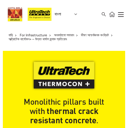
বাংলা
বাড়ি
For Infrastructure
অবকাঠামো সমাধান
ভীষণ আশ্চর্যজনক কংক্রিট
আল্ট্রাটেক থার্মোকন+ – উন্নত থার্মাল ক্র্যাক প্রতিরোধ