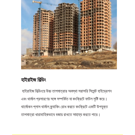
হাইরাইজ বিল্ডিং
হাইরাইজ বিল্ডিংয়ে উচ্চ তাপমাত্রার অবস্থা সরাসরি সিমেন্ট হাইড্রেশন
এবং থার্মাল প্রসারণের সঙ্গে সম্পর্কিত যা কংক্রিটে ফাটল সৃষ্টি করে।
থার্মোকন প্লাস থার্মাল ক্র্যাকিং রোধ করতে কংক্রিটে একটি উপযুক্ত
তাপমাত্রা ধারাবাহিকভাবে বজায় রাখতে সাহায্য করতে পারে।