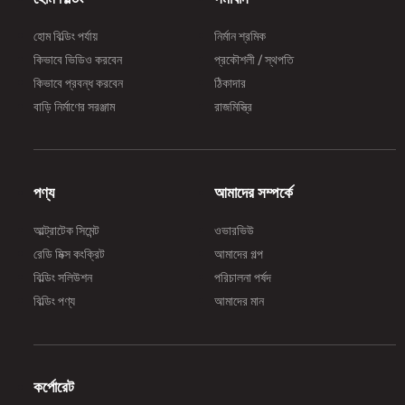
হোম বিল্ডিং পর্যায়
নির্মান শ্রমিক
কিভাবে ভিডিও করবেন
প্রকৌশলী / স্থপতি
কিভাবে প্রবন্ধ করবেন
ঠিকাদার
বাড়ি নির্মাণের সরঞ্জাম
রাজমিস্ত্রি
পণ্য
আমাদের সম্পর্কে
আল্ট্রাটেক সিমেন্ট
ওভারভিউ
রেডি মিক্স কংক্রিট
আমাদের গল্প
বিল্ডিং সলিউশন
পরিচালনা পর্ষদ
বিল্ডিং পণ্য
আমাদের মান
কর্পোরেট