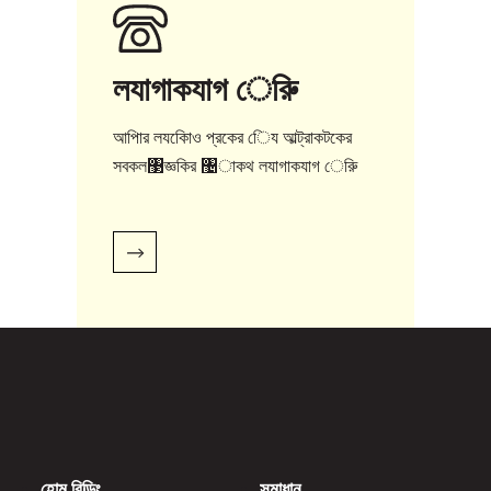
লযাগাকযাগ েরুি
আপিার লযকোিও প্রকের েিয আল্ট্রাকটকের
সবকল঳জ্ঞকির ঴াকথ লযাগাকযাগ েরুি
হোম বিল্ডিং
সমাধান