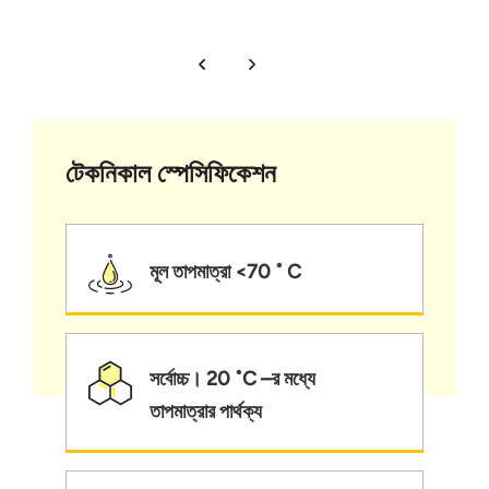
টেকনিকাল স্পেসিফিকেশন
মূল তাপমাত্রা <70 ˚ C
সর্বোচ্চ। 20 ˚C –র মধ্যে
তাপমাত্রার পার্থক্য