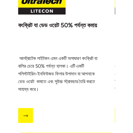
কংক্রিট যা ডেড ওয়েট 50% পর্যন্ত কমায়
12 লিটার
আলট্রাটেক লাইটকন এমন একটি অসাধারণ কংক্রিট যা
আলট্রাটেক 
বালির চেয়ে 50% পর্যন্ত হালকা। এটি একটি
এর রেডি-টু
পলিস্টাইরিন-ইনফিউজড ফিলার উপাদান যা আপনাকে
এমন একটি টু
ডেড ওয়েট কমাতে এবং সুউচ্চ স্ট্রাকচার তৈরি করতে
নিশ্চিত গুণ
সাহায্য করে।
কিন্তু জটি