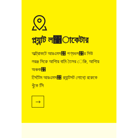
প্ল্যান্ট ল঱াকেটার
আল্ট্রাকটে আরএমস঴ পণ্যগুস঱র সিউ
লরঞ্জ সিক়ে আপিার বাস়ি তৈসর েরুি, আপিার
অঞ্চক঱
সিেটৈম আরএমস঴ প্ল্যান্টসট লোথা়ে রক়েকে
খুঁকে সিি