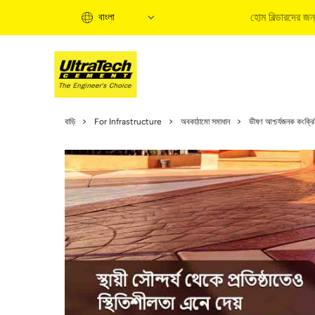
হোম বিল্ডারদের জন
বাংলা
হো
বাড়ি
For Infrastructure
অবকাঠামো সমাধান
ভীষণ আশ্চর্যজনক কংক্রি
হো
ত
বি
ব
ক
হো