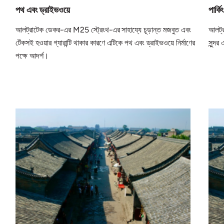
পথ এবং ড্রাইভওয়ে
পার্ক
আলট্রাটেক ডেকর-এর M25 স্ট্রেংথ-এর সাহায্যে চূড়ান্ত মজবুত এবং
আলট্র
টেঁকসই হওয়ার গ্যারান্টি থাকার কারণে এটিকে পথ এবং ড্রাইভওয়ে নির্মাণের
সুন্দর
পক্ষে আদর্শ।