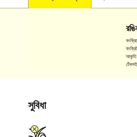
রঙিন
কংক্রিট
কংক্রি
আকৃতি 
টেঁকসই
সুবিধা