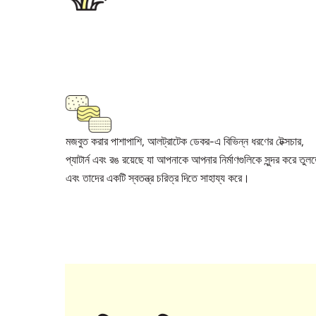
মোনোলিথিক যৌগ আগাছার বৃদ্ধি রোধ করে
মজবুত করার পাশাপাশি, আলট্রাটেক ডেকর-এ বিভিন্ন ধরণের টেক্সচার,
প্যাটার্ন এবং রঙ রয়েছে যা আপনাকে আপনার নির্মাণগুলিকে সুন্দর করে তুল
এবং তাদের একটি স্বতন্ত্র চরিত্র দিতে সাহায্য করে।
অগুণতি ডিজাইন, টেক্সচার, প্যাটার্ন এবং রঙে
পাওয়া যায়