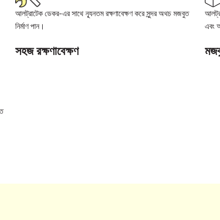
আলট্রাটেক ডেকর-এর সাথে ন্যূনতম রক্ষণাবেক্ষণ করে সুন্দর অথচ মজবুত
আলট্র
নির্মাণ পান।
এবং আ
সহজ রক্ষণাবেক্ষণ
মজব
তে