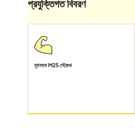
প্রযুক্তিগত বিবরণ
ন্যূনতম M25 স্ট্রেংথ