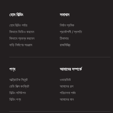
अल्ट्राटेक भारत का नंबर 1 सीमेंट है | अल्ट्राट
लिमिटेड भारत में ग्रे सीमेंट, रेडी मिक्स कंक्री
হোম বিল্ডিং
সমাধান
(आरएमसी) और सफेद सीमेंट का सबसे बड़ा निर्
यह विश्व स्तर पर अग्रणी सीमेंट उत्पादकों में 
হোম বিল্ডিং পর্যায়
নির্মান শ্রমিক
एक ब्रांड के रूप में अल्ट्राटेक 'ताकत', 'विश्
কিভাবে ভিডিও করবেন
প্রকৌশলী / স্থপতি
और 'नवाचार' का प्रतीक है। साथ में, ये विशेषत
কিভাবে প্রবন্ধ করবেন
ঠিকাদার
इंजीनियरों को नए भारत को परिभाषित करने वाले
বাড়ি নির্মাণের সরঞ্জাম
রাজমিস্ত্রি
इमारतों और संरचनाओं को बनाने के लिए अपनी
की सीमा को बढ़ाने के लिए प्रेरित करती हैं।
পণ্য
আমাদের সম্পর্কে
আল্ট্রাটেক সিমেন্ট
ওভারভিউ
রেডি মিক্স কংক্রিট
আমাদের গল্প
বিল্ডিং সলিউশন
পরিচালনা পর্ষদ
বিল্ডিং পণ্য
আমাদের মান