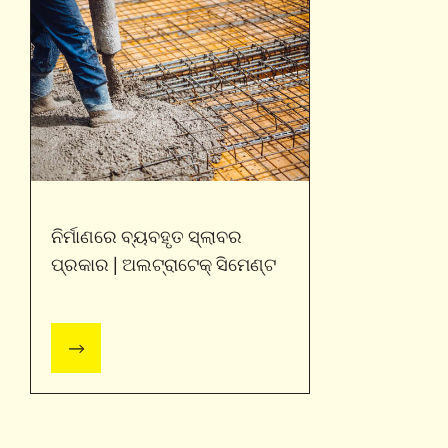
ନିର୍ମାଣରେ ବ୍ୟବହୃତ ସ୍ଲାବର
ପ୍ରକାର | ଅଲଟ୍ରାଟେକ୍ ସିମେଣ୍ଟ