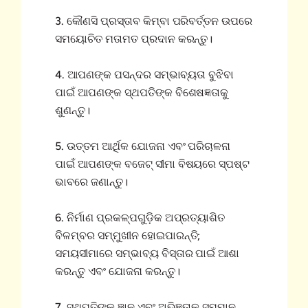
3. କୌଣସି ପ୍ରସ୍ତାବ କିମ୍ବା ପରିବର୍ତ୍ତନ ଉପରେ
ସମୟୋଚିତ ମତାମତ ପ୍ରଦାନ କରନ୍ତୁ।
4. ଆପଣଙ୍କ ପସନ୍ଦର ସମ୍ଭାବ୍ୟତା ବୁଝିବା
ପାଇଁ ଆପଣଙ୍କ ସ୍ଥପତିଙ୍କ ବିଶେଷଜ୍ଞତାକୁ
ଶୁଣନ୍ତୁ।
5. ଉତ୍ତମ ଆର୍ଥିକ ଯୋଜନା ଏବଂ ପରିଚାଳନା
ପାଇଁ ଆପଣଙ୍କ ବଜେଟ୍ ସୀମା ବିଷୟରେ ସ୍ପଷ୍ଟ
ଭାବରେ ଜଣାନ୍ତୁ।
6. ନିର୍ମାଣ ପ୍ରକଳ୍ପଗୁଡ଼ିକ ଅପ୍ରତ୍ୟାଶିତ
ବିଳମ୍ବର ସମ୍ମୁଖୀନ ହୋଇପାରନ୍ତି;
ସମୟସୀମାରେ ସମ୍ଭାବ୍ୟ ବିସ୍ତାର ପାଇଁ ଆଶା
କରନ୍ତୁ ଏବଂ ଯୋଜନା କରନ୍ତୁ।
7. ସ୍ଥପତିଙ୍କ ଜ୍ଞାନ ଏବଂ ଅଭିଜ୍ଞତାକୁ ସମ୍ମାନ