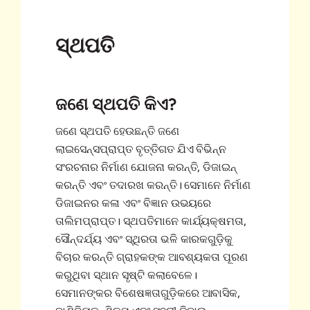
ସ୍ଥପତି
ଜଣେ ସ୍ଥପତି କିଏ?
ଜଣେ ସ୍ଥପତି ହେଉଛନ୍ତି ଜଣେ
ଲାଇସେନ୍ସପ୍ରାପ୍ତ ବୃତ୍ତିଗତ ଯିଏ ବିଭିନ୍ନ
ସଂରଚନାର ନିର୍ମାଣ ଯୋଜନା କରନ୍ତି, ଡିଜାଇନ୍
କରନ୍ତି ଏବଂ ତଦାରଖ କରନ୍ତି। ସେମାନେ ନିର୍ମାଣ
ଡିଜାଇନର କଳା ଏବଂ ବିଜ୍ଞାନ ଉଭୟରେ
ତାଲିମପ୍ରାପ୍ତ। ସ୍ଥପତିମାନେ କାର୍ଯ୍ୟକ୍ଷମତା,
ସୌନ୍ଦର୍ଯ୍ୟ ଏବଂ ସ୍ଥିରତା ଭଳି କାରକଗୁଡ଼ିକୁ
ବିଚାର କରନ୍ତି ଗ୍ରାହକଙ୍କ ଆବଶ୍ୟକତା ପୂରଣ
କରୁଥିବା ସ୍ଥାନ ସୃଷ୍ଟି କଲାବେଳେ।
ସେମାନଙ୍କର ବିଶେଷଜ୍ଞତାଗୁଡ଼ିକରେ ଆବାସିକ,