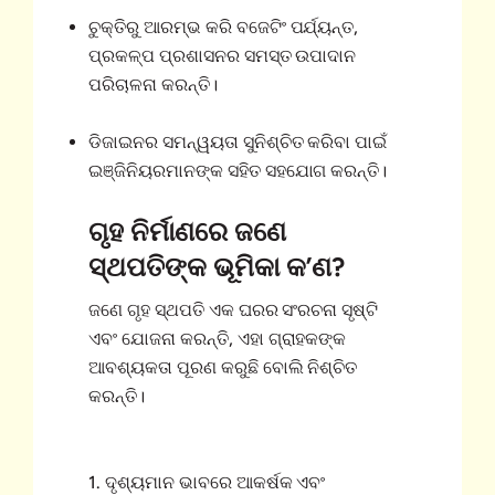
ଚୁକ୍ତିରୁ ଆରମ୍ଭ କରି ବଜେଟିଂ ପର୍ଯ୍ୟନ୍ତ,
ପ୍ରକଳ୍ପ ପ୍ରଶାସନର ସମସ୍ତ ଉପାଦାନ
ପରିଚାଳନା କରନ୍ତି।
ଡିଜାଇନର ସମନ୍ୱୟତା ସୁନିଶ୍ଚିତ କରିବା ପାଇଁ
ଇଞ୍ଜିନିୟରମାନଙ୍କ ସହିତ ସହଯୋଗ କରନ୍ତି।
ଗୃହ ନିର୍ମାଣରେ ଜଣେ
ସ୍ଥପତିଙ୍କ ଭୂମିକା କ’ଣ?
ଜଣେ ଗୃହ ସ୍ଥପତି ଏକ ଘରର ସଂରଚନା ସୃଷ୍ଟି
ଏବଂ ଯୋଜନା କରନ୍ତି, ଏହା ଗ୍ରାହକଙ୍କ
ଆବଶ୍ୟକତା ପୂରଣ କରୁଛି ବୋଲି ନିଶ୍ଚିତ
କରନ୍ତି।
1. ଦୃଶ୍ୟମାନ ଭାବରେ ଆକର୍ଷକ ଏବଂ