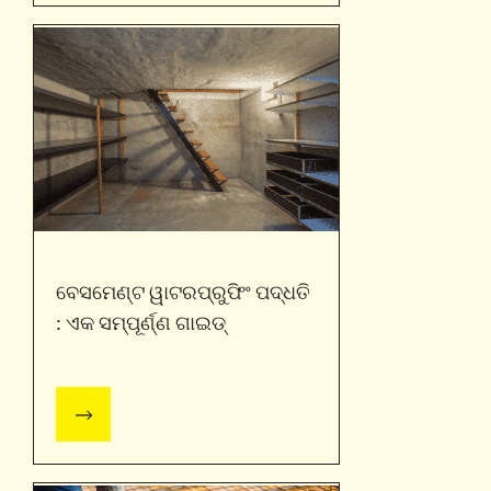
ବେସମେଣ୍ଟ ୱାଟରପ୍ରୁଫିଂ ପଦ୍ଧତି
: ଏକ ସମ୍ପୂର୍ଣ୍ଣ ଗାଇଡ୍