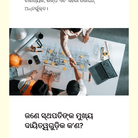
ବାଣିଜ୍ୟିକ, ଶିଳ୍ପ ଏବଂ ସହରୀ ଡିଜାଇନ୍
ଅନ୍ତର୍ଭୁକ୍ତ।
ଜଣେ ସ୍ଥପତିଙ୍କ ମୁଖ୍ୟ
ଦାୟିତ୍ୱଗୁଡ଼ିକ କ’ଣ?