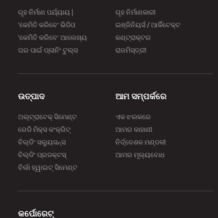
ଗୃହ ନିର୍ମାଣ ପର୍ଯ୍ୟାୟ |
ଗୃହ ନିର୍ମାଣକାରୀ
‘କେମିତି କରିବେ’ ଭିଡିଓ
ଇଞ୍ଜିନିୟର୍ସ / ଆର୍କିଟେକ୍ଟ
‘କେମିତି କରିବେ’ ଆଲେଖ୍ୟ
କଣ୍ଟ୍ରାକ୍ଟର
ଘର ପାଇଁ ପ୍ଲାନିଂ ଟୁଲ୍‌‌ସ
ରାଜମିସ୍ତ୍ରୀ
ଉତ୍ପାଦ
ଆମ ସମ୍ପର୍କରେ
ଅଲ୍‌‌ଟ୍ରାଟେକ୍ ସିମେଣ୍ଟ
ଏକ ଝଲକରେ
ରେଡି ମିକ୍ସ କଂକ୍ରିଟ୍
ଆମର କାହାଣୀ
ବିଲ୍‌‌ଡିଂ ସଲ୍ୟୁସନ୍ସ
ନିର୍ଦ୍ଦେଶକ ମଣ୍ଡଳୀ
ବିଲ୍‌‌ଡିଂ ପ୍ରଡକ୍ଟସ୍
ଆମର ମୂଲ୍ୟବୋଧ
ବିର୍ଲା ହ୍ୱାଇଟ୍ ସିମେଣ୍ଟ
କର୍ପୋରେଟ୍