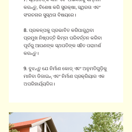
କରନ୍ତୁ, ବିଶେଷ କରି ସୁରକ୍ଷା, ସ୍ଥିରତା ଏବଂ
ସଂରଚନାର ସୁସ୍ଥତା ବିଷୟରେ।
8. ପ୍ରକଳ୍ପକୁ ପ୍ରଭାବିତ କରିପାରୁଥିବା
ପ୍ରମୁଖ ନିଷ୍ପତ୍ତି କିମ୍ବା ପରିବର୍ତ୍ତନ କରିବା
ପୂର୍ବରୁ ଆପଣଙ୍କ ସ୍ଥପତିଙ୍କ ସହିତ ପରାମର୍ଶ
କରନ୍ତୁ।
9. ବୁଝନ୍ତୁ ଯେ ନିର୍ମାଣ କୋଡ୍ ଏବଂ ଅନୁମତିଗୁଡ଼ିକୁ
ମାନିବା ଡିଜାଇନ୍ ଏବଂ ନିର୍ମାଣ ପ୍ରକ୍ରିୟାର ଏକ
ଅପରିହାର୍ଯ୍ୟଦିଗ।