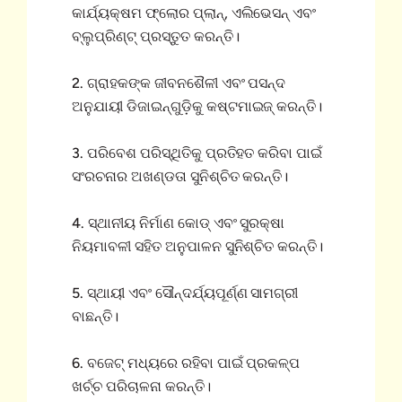
କାର୍ଯ୍ୟକ୍ଷମ ଫ୍ଲୋର ପ୍ଲାନ୍, ଏଲିଭେସନ୍ ଏବଂ
ବ୍ଲୁପ୍ରିଣ୍ଟ୍ ପ୍ରସ୍ତୁତ କରନ୍ତି।
2. ଗ୍ରାହକଙ୍କ ଜୀବନଶୈଳୀ ଏବଂ ପସନ୍ଦ
ଅନୁଯାୟୀ ଡିଜାଇନ୍ଗୁଡ଼ିକୁ କଷ୍ଟମାଇଜ୍ କରନ୍ତି।
3. ପରିବେଶ ପରିସ୍ଥିତିକୁ ପ୍ରତିହତ କରିବା ପାଇଁ
ସଂରଚନାର ଅଖଣ୍ଡତା ସୁନିଶ୍ଚିତ କରନ୍ତି।
4. ସ୍ଥାନୀୟ ନିର୍ମାଣ କୋଡ୍ ଏବଂ ସୁରକ୍ଷା
ନିୟମାବଳୀ ସହିତ ଅନୁପାଳନ ସୁନିଶ୍ଚିତ କରନ୍ତି।
5. ସ୍ଥାୟୀ ଏବଂ ସୌନ୍ଦର୍ଯ୍ୟପୂର୍ଣ୍ଣ ସାମଗ୍ରୀ
ବାଛନ୍ତି।
6. ବଜେଟ୍ ମଧ୍ୟରେ ରହିବା ପାଇଁ ପ୍ରକଳ୍ପ
ଖର୍ଚ୍ଚ ପରିଚାଳନା କରନ୍ତି।