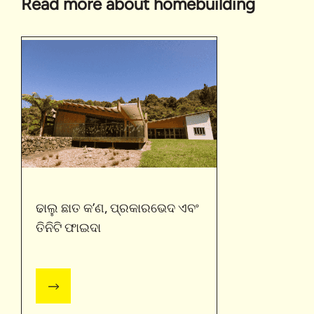
Read more about homebuilding
ଢାଲୁ ଛାତ କ’ଣ, ପ୍ରକାରଭେଦ ଏବଂ
ତିନିଟି ଫାଇଦା