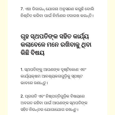
7. ଏହା ଡିଜାଇନ୍ ଯୋଜନା ଅନୁସରଣ କରୁଛି ବୋଲି
ନିଶ୍ଚିତ କରିବା ପାଇଁ ନିର୍ମାଣର ତଦାରଖ କରନ୍ତି।
ଗୃହ ସ୍ଥପତିଙ୍କ ସହିତ କାର୍ଯ୍ୟ
କଲାବେଳେ ମନେ ରଖିବାକୁ ଥିବା
କିଛି ବିଷୟ
1. ସ୍ଥପତିଙ୍କୁ ଆପଣଙ୍କ ଦୃଷ୍ଟିକୋଣ ଏବଂ
କାର୍ଯ୍ୟକ୍ଷମ ଆବଶ୍ୟକତାଗୁଡ଼ିକୁ ସ୍ପଷ୍ଟ
ଭାବରେ ଜଣାନ୍ତୁ।
2. ପ୍ରଗତି ଏବଂ ନିଷ୍ପତ୍ତିଗୁଡ଼ିକ ବିଷୟରେ
ଅବଗତ ରହିବା ପାଇଁ ଆପଣଙ୍କ ସ୍ଥପତିଙ୍କ
ସହିତ ନିରନ୍ତର ଯୋଗାଯୋଗ ରଖନ୍ତୁ।