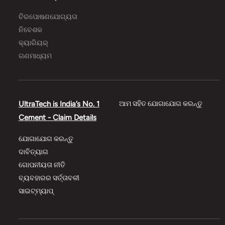
ଚିରପୋଷଣଯୋଗ୍ୟତା
ନିବେଶକ
କ୍ୟାରିୟର୍
ଗଣମାଧ୍ୟମ
UltraTech is India’s No. 1
ଆମ ସହିତ ଯୋଗାଯୋଗ କରନ୍ତୁ
Cement - Claim Details
ଯୋଗାଯୋଗ କରନ୍ତୁ
ଦାବିତ୍ୟାଗ
ଗୋପନୀୟତା ନୀତି
ବ୍ୟବହାରର ସର୍ତ୍ତାବଳୀ
ସାଇଟ୍‌‌ମ୍ୟାପ୍