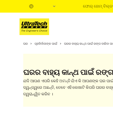
ଫୋର୍ ହୋମ୍ ବିଲ୍ଡର
ହୋମ୍ ବିଲଡିଂ ଗାଇଡ୍
ଘର
ଗୃହନିର୍ମାତାଙ୍କ ପାଇଁ
ଘରର ବାହ୍ୟ କାନ୍ଥ ପାଇଁ ରଙ୍ଗ ବାଛିବା ପାଇ
ହୋମ୍ ବିଲଡିଂ ଷ୍ଟେଜ
ଇନଫର୍ମେଶନାଲ୍ ଭିଡ
ଏକ୍ସପର୍ଟ ଆଟିକଲ୍ସ
ଘରର ବାହ୍ୟ କାନ୍ଥ ପାଇଁ ରଙ୍ଗ
ବାୟ ସଲ୍ୟୁସନ୍ସ
କୁଇକ୍ ଗାଇଡ୍
ଯଦି ଆପଣ ଏପରି କେହି ଅଟନ୍ତି ଯିଏ କି ଆପଣଙ୍କ ଘର ପାଇ
ହୋମ୍ ବିଲଡିଂ ବେସିକ୍
ଦ୍ୱନ୍ଦ୍ୱରେ ଅଛନ୍ତି, ତେବେ ଏହି ଲେଖାଟି କିପରି ଘରର ବା
ତ୍ୱରାନ୍ୱିତ କରିବ ।