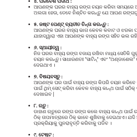
୪. ପରିବେଶ ପଦାର୍ଥ :
ଆପଣଙ୍କ ଘରର ବାହ୍ୟ ରଙ୍ଗ ଚୟନ କରିବା ସମୟରେ ଆପଣ
ଅଲଗା ହେଉ, ତେବେ ନିଶ୍ଚିତ କରନ୍ତୁ ଯେ ଆପଣ ରଙ୍ଗଗୁ
୫. ଜଷ୍ଟ ପେଣ୍ଟ୍ ବ୍ୟତୀତ ଚିନ୍ତା କରନ୍ତୁ :
ଆପଣଙ୍କ ଘରର ବାହ୍ୟ ଭାଗ କେବଳ କବାଟ ଓ ଝରକା ପରିବର
ଯାହାଦ୍ୱାରା ଏହା ଆପଣଙ୍କ ବାହ୍ୟ ରଙ୍ଗ ସହିତ ଭଲ ରହି
୬. ସ୍ଥାୟୀତ୍ୱ :
ନିଜ ଘରର ବାହ୍ୟ ରଙ୍ଗ ବଜାୟ ରଖିବା ମଧ୍ୟ ସେତିକି ଗୁର
ଚୟନ କରନ୍ତୁ। ସାଧାରଣତଃ "ସାଟିନ୍" ଏବଂ "ଅଣ୍ଡାଶେଲ"
ଦେଇଥାଏ ।
୭. ବିଷୟବସ୍ତୁ :
ଆପଣଙ୍କ ଘର ପାଇଁ ବାହ୍ୟ ରଙ୍ଗ କିପରି ଚୟନ କରିବେ ତା
ପାଇଁ ଥିମ୍ ସେଟ୍ କରିବା କେବଳ ବାହ୍ୟ କାନ୍ଥ ପାଇଁ ସଠି
ଦେଖାଇବ |
୮. ଋତୁ :
ଡାହାଣ ଋତୁରେ ରଙ୍ଗ ରଙ୍ଗ କଲେ ବାହ୍ୟ କାନ୍ଥ ପାଇଁ 
ଠିକ୍ ତାପମାତ୍ରାରେ ଠିକ୍ ଭାବେ ଶୁଖିବାକୁ ଦେଇଥାଏ। 
ପ୍ରକ୍ରିୟାକୁ ପୁନରାବୃତ୍ତି କରିବାକୁ ପଡିବ ।
୯. ଟେଷ୍ଟ :