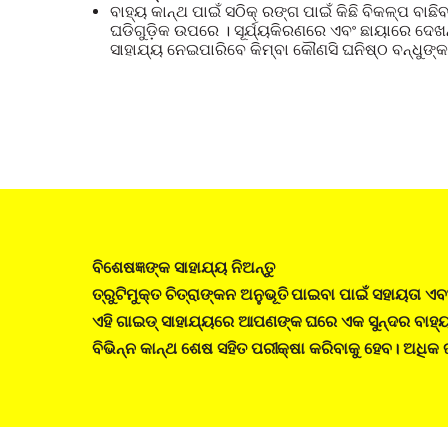
ବାହ୍ୟ କାନ୍ଥ ପାଇଁ ସଠିକ୍ ରଙ୍ଗ ପାଇଁ କିଛି ବିକଳ୍ପ ବାଛ
ଘଡିଗୁଡ଼ିକ ଉପରେ । ସୂର୍ଯ୍ୟକିରଣରେ ଏବଂ ଛାୟାରେ ଦେ
ସାହାଯ୍ୟ ନେଇପାରିବେ କିମ୍ବା କୌଣସି ଘନିଷ୍ଠ ବନ୍ଧୁଙ୍କ
ବିଶେଷଜ୍ଞଙ୍କ ସାହାଯ୍ୟ ନିଅନ୍ତୁ
ତ୍ରୁଟିମୁକ୍ତ ଚିତ୍ରାଙ୍କନ ଅନୁଭୂତି ପାଇବା ପାଇଁ ସହାୟତା ଏ
ଏହି ଗାଇଡ୍ ସାହାଯ୍ୟରେ ଆପଣଙ୍କ ଘରେ ଏକ ସୁନ୍ଦର ବାହ୍
ବିଭିନ୍ନ କାନ୍ଥ ଶେଷ ସହିତ ପରୀକ୍ଷା କରିବାକୁ ହେବ। ଅଧିକ ଜା