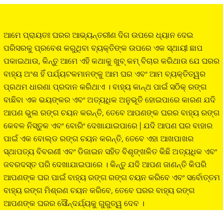
ଆମେ ପ୍ରାୟତଃ ଘରର ଆଭ୍ୟନ୍ତରୀଣ ଦିଗ ଉପରେ ଧ୍ୟାନ ଦେଇ
ପରିସରକୁ ପ୍ରବେଶ କରୁଥିବା ବ୍ୟକ୍ତିଙ୍କ ଉପରେ ଏକ ସ୍ଥାୟୀ ଛାପ
ପକାଇଥାଉ, କିନ୍ତୁ ଆମେ ଏହି କଥାକୁ ଖୁବ୍ କମ୍ ବିଚାର କରିଥାଉ ଯେ ଘରର
ବାହ୍ୟ ଅଂଶ ହିଁ ପର୍ଯ୍ୟଟକମାନଙ୍କୁ ଆମ ଘର ଏବଂ ଆମ ବ୍ୟକ୍ତିତ୍ୱର
ପ୍ରଥମ ଧାରଣା ପ୍ରଦାନ କରିଥାଏ । ବାହ୍ୟ କାନ୍ଥ ପାଇଁ ସଠିକ୍ ରଙ୍ଗ
ବାଛିବା ଏକ ଭୟଙ୍କର ଏବଂ ଅତ୍ୟଧିକ ଅନୁଭୂତି ହୋଇପାରେ କାରଣ ଯଦି
ଆପଣ ଭୁଲ ରଙ୍ଗ ଚୟନ କରନ୍ତି, ତେବେ ଆପଣଙ୍କ ଘରର ବାହ୍ୟ ରଙ୍ଗ
କେବଳ ନିସ୍ତୁକ ଏବଂ ବୋରିଂ ଦେଖାଯାଇପାରେ | ଯଦି ଆପଣ ଘର ବାହାର
ପାଇଁ ଏକ ବୋଲ୍ଡ ରଙ୍ଗ ଚୟନ କରନ୍ତି, ତେବେ ଏହା ଆଖପାଖର
ସ୍ଥାପତ୍ୟ ବିବରଣୀ ଏବଂ ଡିଜାଇନ ସହିତ ବିଶୃଙ୍ଖଳିତ କିଛି ଅତ୍ୟଧିକ ଏବଂ
ଜବରଦସ୍ତ ପରି ଦେଖାଯାଇପାରେ । କିନ୍ତୁ ଯଦି ଆପଣ ଜାଣନ୍ତି କିପରି
ଆପଣଙ୍କ ଘର ପାଇଁ ବାହ୍ୟ ରଙ୍ଗ ରଙ୍ଗ ଚୟନ କରିବେ ଏବଂ ସର୍ବୋତ୍ତମ
ବାହ୍ୟ ରଙ୍ଗ ମିଶ୍ରଣ ଚୟନ କରିବେ, ତେବେ ଘରର ବାହ୍ୟ ରଙ୍ଗ
ଆପଣଙ୍କ ଘରର ସୌନ୍ଦର୍ଯ୍ୟକୁ ଗୁରୁତ୍ୱ ଦେବ ।