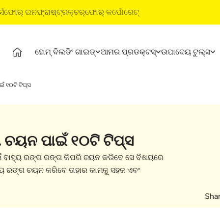
୍ସ
ଫୋର୍ ଇନଫ୍ରାଷ୍ଟ୍ରକ୍ଚର୍
ଫୋର୍ କର୍ପୋରେଟ୍
ହୋମ୍ ବିଲଡିଂ ଗାଇଡ୍
ଆମର ପ୍ରଡକ୍ଟସ୍
ଉପାଦେୟ ଟୁଲ୍ସ
ଆମର ପ୍ରଡକ୍ଟସ୍
ଅଲ୍‌‌ଟ୍ରାଟେକ୍ ବିଲଡିଂ ପ୍ରଡକ୍ଟସ୍
ଉପା
ଁ ୧୦ଟି ଟିପ୍ସ
େସ୍
ଅଲ୍‌‌ଟ୍ରାଟେକ୍ ସିମେଣ୍ଟ
ଓ୍ୱାଟରପ୍ରୁଫିଙ୍ଗ୍ ସିଷ୍ଟମ୍ସ
କଷ୍
ିଓଜ୍
ଅଲ୍‌‌ଟ୍ରାଟେକ୍ ୱେଦର୍ ପ୍ଲସ୍
ଷ୍ଟାଇଲ୍ ଇପକ୍ସି ଗ୍ରାଉଟ୍
ଷ୍ଟ
ରେଡି ମିକ୍ସ କଂକ୍ରିଟ୍
ଟାଇଲ୍ ଓ ମାର୍ବଲ୍ ଫିଟିଂ ସିଷ୍ଟମ୍
ପ୍ର
 ଚୟନ ପାଇଁ ୧୦ଟି ଟିପ୍ସ
ଅଲ୍‌‌ଟ୍ରାଟେକ୍ ବିଲଡିଂ ସଲ୍ୟୁସନ୍ସ
ଇଏମ
ଟାଇ
ଁ ବାହ୍ୟ ରଙ୍ଗ ରଙ୍ଗ କିପରି ଚୟନ କରିବେ ସେ ବିଷୟରେ
ସ
ହ୍ୟ ରଙ୍ଗ ଚୟନ କରିବେ ତାହାର କାମକୁ ସହଜ ଏବଂ
Shar