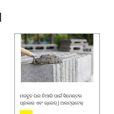
|
ମଜବୁତ ଘର ତିଆରି ପାଇଁ ସିମେଣ୍ଟର
ପ୍ରକାର ଏବଂ ଗ୍ରେଡ୍ | ଅଲଟ୍ରାଟେକ୍