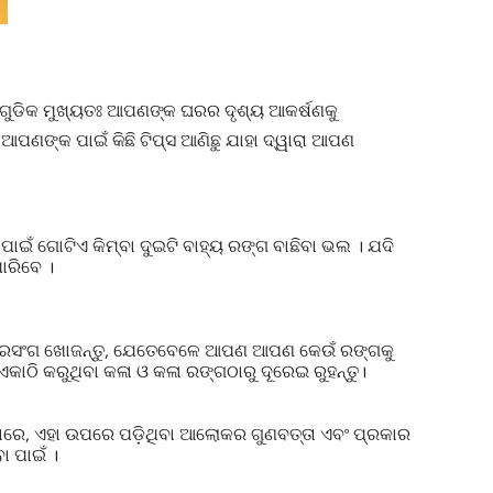
ଗୁଡିକ ମୁଖ୍ୟତଃ ଆପଣଙ୍କ ଘରର ଦୃଶ୍ୟ ଆକର୍ଷଣକୁ
ଆପଣଙ୍କ ପାଇଁ କିଛି ଟିପ୍ସ ଆଣିଛୁ ଯାହା ଦ୍ୱାରା ଆପଣ
ଇଁ ଗୋଟିଏ କିମ୍ବା ଦୁଇଟି ବାହ୍ୟ ରଙ୍ଗ ବାଛିବା ଭଲ । ଯଦି
ାରିବେ ।
 ପ୍ରସଂଗ ଖୋଜନ୍ତୁ, ଯେତେବେଳେ ଆପଣ ଆପଣ କେଉଁ ରଙ୍ଗକୁ
 ଏକାଠି କରୁଥିବା କଳା ଓ କଳା ରଙ୍ଗଠାରୁ ଦୂରେଇ ରୁହନ୍ତୁ।
ରେ, ଏହା ଉପରେ ପଡ଼ିଥିବା ଆଲୋକର ଗୁଣବତ୍ତା ଏବଂ ପ୍ରକାର
 ପାଇଁ ।