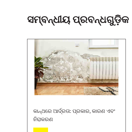
ସମ୍ବନ୍ଧୀୟ ପ୍ରବନ୍ଧଗୁଡ଼ିକ 
କାନ୍ଥରେ ଆର୍ଦ୍ରତା: ପ୍ରକାର, କାରଣ ଏବଂ
ନିରାକରଣ