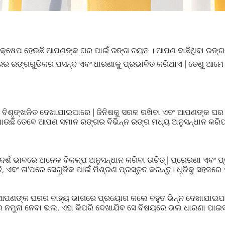
ପଦକ୍ଷେପ ହେଉଛି ଆପଣଙ୍କ ଘର ପାଇଁ ରଙ୍ଗ ଚୟନ । ଆପଣ ବାଛିଥିବା ରଙ୍ଗ
ଘରର ରଙ୍ଗଗୁଡିକର ପସନ୍ଦ ଏବଂ ଧାରଣାକୁ ପ୍ରଭାବିତ କରିଥାଏ | ତେଣୁ ଆମେ 
ବିଶୃଙ୍ଖଳିତ ଦେଖାଯାଇପାରେ | ଜିନିଷକୁ ସରଳ ରଖିବା ଏବଂ ଆପଣଙ୍କ ଘର ପା
ାଯାଉଛି ତେବେ ଆପଣ ସମାନ ରଙ୍ଗର ବିଭିନ୍ନ ରଙ୍ଗ ମଧ୍ୟ ଅନୁସନ୍ଧାନ କରିପ
ଶ ଭାବରେ ଅନେକ ବିକଳ୍ପ ଅନୁସନ୍ଧାନ କରିବା ଉଚିତ୍ | ପ୍ରେରଣା ଏବଂ
୍ତି, ଏବଂ ତା'ପରେ ସେଗୁଡିକ ପାଇଁ ମିଶ୍ରଣ ପ୍ରସ୍ତୁତ କରନ୍ତୁ। ଧୂଳିକୁ ସହଜରେ
ା ଆପଣଙ୍କ ଘରର ବାହ୍ୟ ଭାଗରେ ପ୍ରୟୋଗ କଲେ ବହୁତ ଭିନ୍ନ ଦେଖାଯାଇପା
ର ନମୁନା ନେବା ଭଲ, ଏହା କିପରି ଦେଖାଯିବ ସେ ବିଷୟରେ ଭଲ ଧାରଣା ପାଇବା