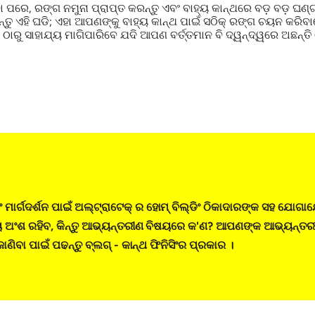
ିବା ପରେ, ରଙ୍ଗ ନମୁନା ପ୍ରାପ୍ତ କରନ୍ତୁ ଏବଂ ବାହ୍ୟ କାନ୍ଥରେ ବଡ଼ ବଡ଼ ଘଣ
ଖନ୍ତୁ ଏହି ଘଡି; ଏହା ଆପଣଙ୍କୁ ବାହ୍ୟ କାନ୍ଥ ପାଇଁ ସଠିକ୍ ରଙ୍ଗ ଚୟନ କ
 ଠାରୁ ସାହାଯ୍ୟ ମାଗିପାରିବେ ଯଦି ଆପଣ ବର୍ତ୍ତମାନ ବି ଦ୍ୱନ୍ଦ୍ୱରେ ଅଛନ୍
ବଂ ମାର୍ଗଦର୍ଶନ ପାଇଁ ଅଲ୍ଟ୍ରାଟେକ୍ ର ହୋମ୍ ବିଲ୍ଡିଂ ଠିକାଦାରଙ୍କ ସହ ଯୋଗ
ୟ ଅଂଶ ରହିବ, କିନ୍ତୁ ଆଭ୍ୟନ୍ତରୀଣ ବିଷୟରେ କ'ଣ? ଆପଣଙ୍କ ଆଭ୍ୟନ୍ତର
ଣିବା ପାଇଁ ପଢନ୍ତୁ ବ୍ଲଗ୍ - କାନ୍ଥ ଫିନିସିଂର ପ୍ରକାର ।