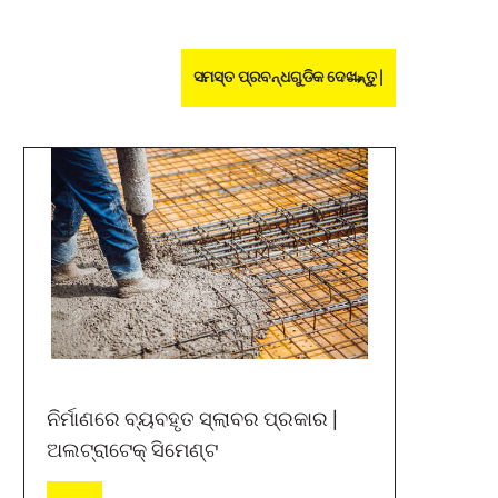
ସମସ୍ତ ପ୍ରବନ୍ଧଗୁଡିକ ଦେଖନ୍ତୁ |
ନିର୍ମାଣରେ ବ୍ୟବହୃତ ସ୍ଲାବର ପ୍ରକାର |
ଅଲଟ୍ରାଟେକ୍ ସିମେଣ୍ଟ