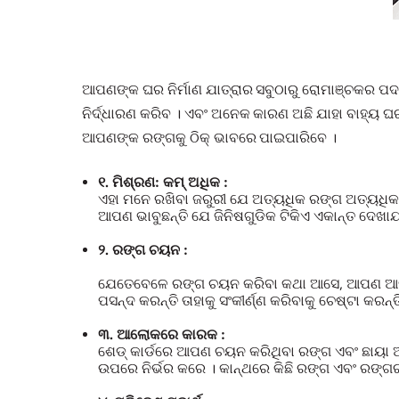
ଆପଣଙ୍କ ଘର ନିର୍ମାଣ ଯାତ୍ରାର ସବୁଠାରୁ ରୋମାଞ୍ଚକର 
ନିର୍ଦ୍ଧାରଣ କରିବ । ଏବଂ ଅନେକ କାରଣ ଅଛି ଯାହା ବାହ୍ୟ 
ଆପଣଙ୍କ ରଙ୍ଗକୁ ଠିକ୍ ଭାବରେ ପାଇପାରିବେ ।
୧. ମିଶ୍ରଣ: କମ୍ ଅଧିକ :
ଏହା ମନେ ରଖିବା ଜରୁରୀ ଯେ ଅତ୍ୟଧିକ ରଙ୍ଗ ଅତ୍ୟଧିକ 
ଆପଣ ଭାବୁଛନ୍ତି ଯେ ଜିନିଷଗୁଡିକ ଟିକିଏ ଏକାନ୍ତ ଦେଖ
୨. ରଙ୍ଗ ଚୟନ :
ଯେତେବେଳେ ରଙ୍ଗ ଚୟନ କରିବା କଥା ଆସେ, ଆପଣ ଆଦର୍
ପସନ୍ଦ କରନ୍ତି ତାହାକୁ ସଂକୀର୍ଣ୍ଣ କରିବାକୁ ଚେଷ୍ଟା କରନ
୩. ଆଲୋକରେ କାରକ :
ଶେଡ୍ କାର୍ଡରେ ଆପଣ ଚୟନ କରିଥିବା ରଙ୍ଗ ଏବଂ ଛାୟ
ଉପରେ ନିର୍ଭର କରେ । କାନ୍ଥରେ କିଛି ରଙ୍ଗ ଏବଂ ରଙ୍ଗ