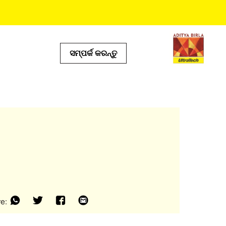
ସମ୍ପର୍କ କରନ୍ତୁ
ଦେୟ ଟୁଲ୍ସ
ଟ୍ କାଲକୁଲେଟର୍
ୋର୍ ଲୋକେଟର୍
ଡକ୍ଟ ପ୍ରେଡିକ୍ଟର୍
୍ଆଇ କାଲକୁଲେଟର୍
ଲ୍ କାଲକୁଲେଟର |
e: