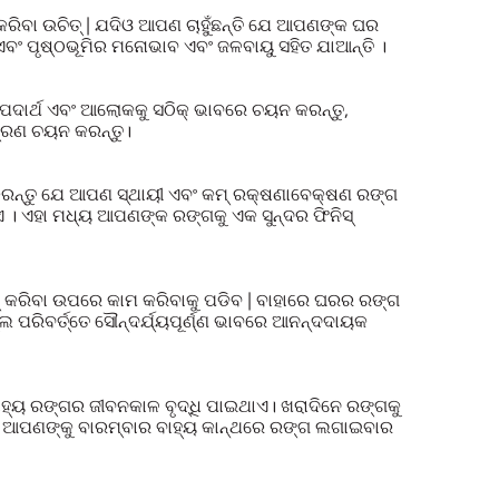
ା ଉଚିତ୍ | ଯଦିଓ ଆପଣ ଚାହୁଁଛନ୍ତି ଯେ ଆପଣଙ୍କ ଘର
ଂ ପୃଷ୍ଠଭୂମିର ମନୋଭାବ ଏବଂ ଜଳବାୟୁ ସହିତ ଯାଆନ୍ତି ।
ପଦାର୍ଥ ଏବଂ ଆଲୋକକୁ ସଠିକ୍ ଭାବରେ ଚୟନ କରନ୍ତୁ,
ଶ୍ରଣ ଚୟନ କରନ୍ତୁ।
ତ କରନ୍ତୁ ଯେ ଆପଣ ସ୍ଥାୟୀ ଏବଂ କମ୍ ରକ୍ଷଣାବେକ୍ଷଣ ରଙ୍ଗ
 । ଏହା ମଧ୍ୟ ଆପଣଙ୍କ ରଙ୍ଗକୁ ଏକ ସୁନ୍ଦର ଫିନିସ୍
ଟ୍ କରିବା ଉପରେ କାମ କରିବାକୁ ପଡିବ | ବାହାରେ ଘରର ରଙ୍ଗ
ଲ ପରିବର୍ତ୍ତେ ସୌନ୍ଦର୍ଯ୍ୟପୂର୍ଣ୍ଣ ଭାବରେ ଆନନ୍ଦଦାୟକ
ହ୍ୟ ରଙ୍ଗର ଜୀବନକାଳ ବୃଦ୍ଧି ପାଇଥାଏ। ଖରାଦିନେ ରଙ୍ଗକୁ
େବେ ଆପଣଙ୍କୁ ବାରମ୍ବାର ବାହ୍ୟ କାନ୍ଥରେ ରଙ୍ଗ ଲଗାଇବାର