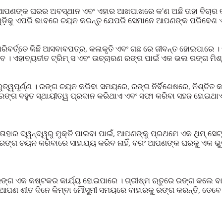
ଙ୍କ ଘରର ଅବସ୍ଥାନ ଏବଂ ଏହାର ଆଖପାଖରେ କ'ଣ ଅଛି ତାହା ବିଚାର କରିବ
ଡ଼ିକୁ ଏପରି ଭାବରେ ଚୟନ କରନ୍ତୁ ଯେପରି ସେମାନେ ଆପଣଙ୍କ ପରିବେଶ ଏବ
୍ତ୍ତେ କିଛି ଆସବାବପତ୍ର, କଳାକୃତି ଏବଂ ଗଛ ରେ ଜୀବନ୍ତ ହୋଇପାରେ । 
ବ । ଏହାବ୍ୟତୀତ ଟ୍ରିମ୍ ସ ଏବଂ ଉଚ୍ଚାରଣ ରଙ୍ଗ ପାଇଁ ଏକ ଭଲ ରଙ୍ଗ ମି
ୁତ୍ୱପୂର୍ଣ୍ଣ । ରଙ୍ଗ ଚୟନ କରିବା ସମୟରେ, ରଙ୍ଗ ନିର୍ବିଶେଷରେ, ନିଶ୍ଚି
 ରଙ୍ଗ ବହୁତ ସ୍ଥାୟୀତ୍ୱ ପ୍ରଦାନ କରିଥାଏ ଏବଂ ସଫା କରିବା ସହଜ ହୋଇଥାଏ
ହାର ଦ୍ୱନ୍ଦ୍ୱରୁ ମୁକ୍ତି ପାଇବା ପାଇଁ, ଆପଣଙ୍କୁ ପ୍ରଥମେ ଏକ ଥିମ୍ ସେ
କ୍ ରଙ୍ଗ ଚୟନ କରିବାରେ ସାହାଯ୍ୟ କରିବ ନାହିଁ, ବରଂ ଆପଣଙ୍କ ଘରକୁ ଏକ ଭୁ
ରଙ୍ଗ ଏକ କଷ୍ଟକର କାର୍ଯ୍ୟ ହୋଇପାରେ । ଗ୍ରୀଷ୍ମ ଋତୁରେ ରଙ୍ଗ କଲେ ବା
ଯଦି ଆପଣ ଶୀତ ଦିନେ କିମ୍ବା ମୌସୁମୀ ସମୟରେ ବାହାରକୁ ରଙ୍ଗ କରନ୍ତି, ତ