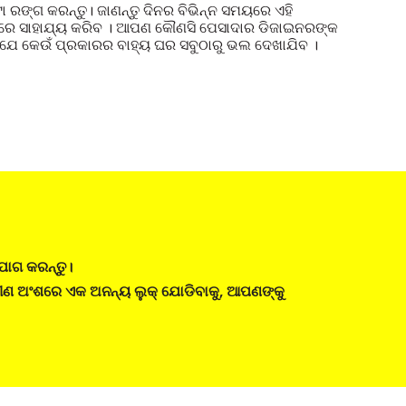
୍ଟା ରଙ୍ଗ କରନ୍ତୁ। ଜାଣନ୍ତୁ ଦିନର ବିଭିନ୍ନ ସମୟରେ ଏହି
ରିବାରେ ସାହାଯ୍ୟ କରିବ । ଆପଣ କୌଣସି ପେସାଦାର ଡିଜାଇନରଙ୍କ
ତି ଯେ କେଉଁ ପ୍ରକାରର ବାହ୍ୟ ଘର ସବୁଠାରୁ ଭଲ ଦେଖାଯିବ ।
ାଯୋଗ କରନ୍ତୁ।
ୀଣ ଅଂଶରେ ଏକ ଅନନ୍ୟ ଲୁକ୍ ଯୋଡିବାକୁ, ଆପଣଙ୍କୁ